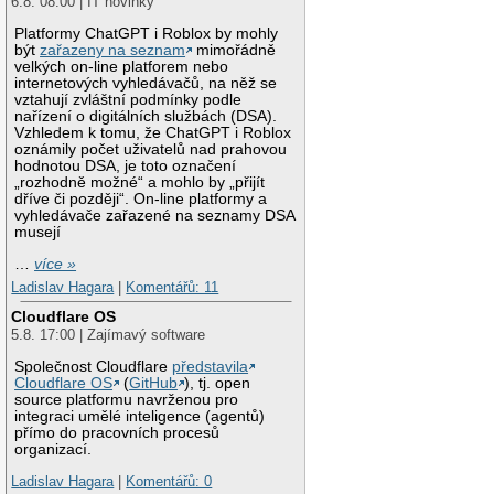
6.8. 08:00 | IT novinky
Platformy ChatGPT i Roblox by mohly
být
zařazeny na seznam
mimořádně
velkých on-line platforem nebo
internetových vyhledávačů, na něž se
vztahují zvláštní podmínky podle
nařízení o digitálních službách (DSA).
Vzhledem k tomu, že ChatGPT i Roblox
oznámily počet uživatelů nad prahovou
hodnotou DSA, je toto označení
„rozhodně možné“ a mohlo by „přijít
dříve či později“. On-line platformy a
vyhledávače zařazené na seznamy DSA
musejí
…
více »
Ladislav Hagara
|
Komentářů: 11
Cloudflare OS
5.8. 17:00 | Zajímavý software
Společnost Cloudflare
představila
Cloudflare OS
(
GitHub
), tj. open
source platformu navrženou pro
integraci umělé inteligence (agentů)
přímo do pracovních procesů
organizací.
Ladislav Hagara
|
Komentářů: 0