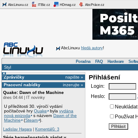
AbcLinuxu.cz
ITBiz.cz
HDmag.cz
AbcPráce.cz
AbcLinuxu
hledá autory
!
Poradna
FAQ
Hardware
Softw
Styl
×
Přihlášení
Zprávičky
napište »
Pracovní nabídky
inzerujte »
Login:
Quake: Dawn of the Machine
Heslo:
dnes 04:44 | IT novinky
U příležitosti 30. výročí vydání
Neukládat 
počítačové hry
Quake
byla
vydána
nová epizoda
s názvem
Dawn of the
Používat H
Machine
(
Steam
).
Ladislav Hagara
|
Komentářů: 3
Série bezpečnostních záplat v