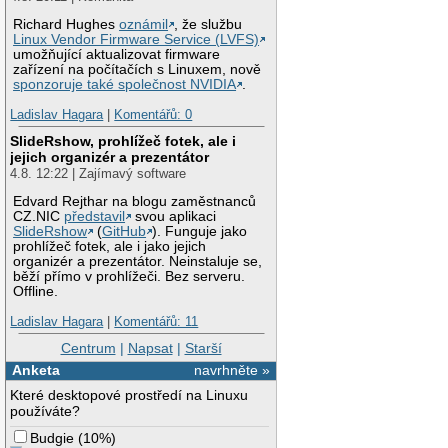
Richard Hughes
oznámil
, že službu
Linux Vendor Firmware Service (LVFS)
umožňující aktualizovat firmware
zařízení na počítačích s Linuxem, nově
sponzoruje také společnost NVIDIA
.
Ladislav Hagara
|
Komentářů: 0
SlideRshow, prohlížeč fotek, ale i
jejich organizér a prezentátor
4.8. 12:22 | Zajímavý software
Edvard Rejthar na blogu zaměstnanců
CZ.NIC
představil
svou aplikaci
SlideRshow
(
GitHub
). Funguje jako
prohlížeč fotek, ale i jako jejich
organizér a prezentátor. Neinstaluje se,
běží přímo v prohlížeči. Bez serveru.
Offline.
Ladislav Hagara
|
Komentářů: 11
Centrum
|
Napsat
|
Starší
Anketa
navrhněte »
Které desktopové prostředí na Linuxu
používáte?
Budgie
(
10%
)