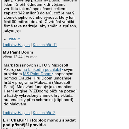
újmy, které její platformy působí mladým
lidem. S přihlédnutím k dřívějšímu
verdiktu tak má společnost celkem
zaplatit 942 milionů dolarů, což je malý
zlomek jejího ročního výnosu, který loni
činil 60 miliard dolarů. Čtvrteční verdikt
firmě také nařizuje, aby změnila způsob,
jakým její
…
více »
Ladislav Hagara
|
Komentářů: 11
MS Paint Doom
včera 12:44 | Humor
Mark Russinovich (CTO v Microsoft
Azure) se
na LinkedIn pochlubil
svým
projektem
MS Paint Doom
napsaným
pomocí Claude. Hru Doom umožňuje
hrát v programu Malování (Microsoft
Paint). Malování funguje jako monitor.
Herní engine (ViZDoom) běží na pozadí
a každý vykreslený snímek hry vkládá
automaticky přes schránku (clipboard)
do Malování.
Ladislav Hagara
|
Komentářů: 2
EK: ChatGPT i Roblox mohou spadat
pod přísnější pravidla