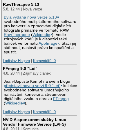
RawTherapee 5.13
5.8. 12:44 | Nová verze
Byla vydána nová verze 5.13
svobodného multiplatformního softwaru
pro konverzi a zpracování digitálních
fotografií primárně ve formátů RAW
RawTherapee
(
Wikipedie
). Vedle
zdrojových kódů je k dispozici také
balíček ve formátu
AppImage
. Stačí jej
stáhnout, nastavit právo ke spuštění a
spustit.
Ladislav Hagara
|
Komentářů: 0
FFmpeg 9.0 "Lei"
4.8. 20:44 | Zajímavý článek
Jean-Baptiste Kempf na svém blogu
představil novou verzi 9.0 "Lei"
kolekce
svobodného softwaru umožňujícího
nahrávání, konverzi a streamovaní
digitálního zvuku a obrazu
FFmpeg
(
Wikipedie
).
Ladislav Hagara
|
Komentářů: 0
NVIDIA sponzorem služby Linux
Vendor Firmware Service (LVFS)
4.8. 20:11 | Komunita