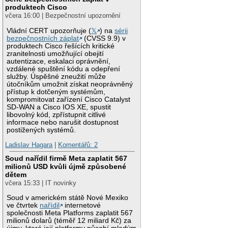
produktech Cisco
včera 16:00 | Bezpečnostní upozornění
Vládní CERT upozorňuje (
𝕏
) na
sérii
bezpečnostních záplat
(CVSS 9.9) v
produktech Cisco řešících kritické
zranitelnosti umožňující obejití
autentizace, eskalaci oprávnění,
vzdálené spuštění kódu a odepření
služby. Úspěšné zneužití může
útočníkům umožnit získat neoprávněný
přístup k dotčeným systémům,
kompromitovat zařízení Cisco Catalyst
SD-WAN a Cisco IOS XE, spustit
libovolný kód, zpřístupnit citlivé
informace nebo narušit dostupnost
postižených systémů.
Ladislav Hagara
|
Komentářů: 2
Soud nařídil firmě Meta zaplatit 567
milionů USD kvůli újmě způsobené
dětem
včera 15:33 | IT novinky
Soud v americkém státě Nové Mexiko
ve čtvrtek
nařídil
internetové
společnosti Meta Platforms zaplatit 567
milionů dolarů (téměř 12 miliard Kč) za