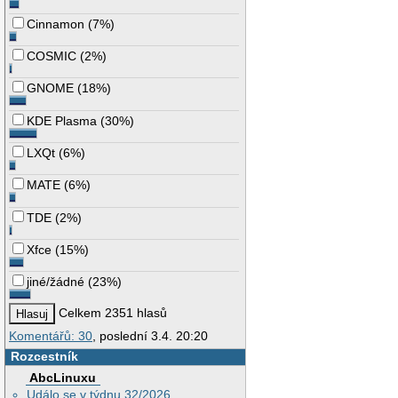
Cinnamon
(
7%
)
COSMIC
(
2%
)
GNOME
(
18%
)
KDE Plasma
(
30%
)
LXQt
(
6%
)
MATE
(
6%
)
TDE
(
2%
)
Xfce
(
15%
)
jiné/žádné
(
23%
)
Celkem 2351 hlasů
Komentářů: 30
, poslední 3.4. 20:20
Rozcestník
AbcLinuxu
Událo se v týdnu 32/2026