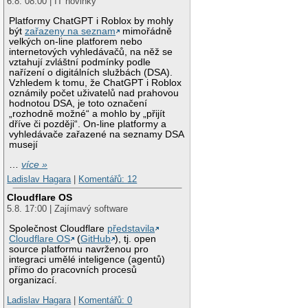
6.8. 08:00 | IT novinky
Platformy ChatGPT i Roblox by mohly
být
zařazeny na seznam
mimořádně
velkých on-line platforem nebo
internetových vyhledávačů, na něž se
vztahují zvláštní podmínky podle
nařízení o digitálních službách (DSA).
Vzhledem k tomu, že ChatGPT i Roblox
oznámily počet uživatelů nad prahovou
hodnotou DSA, je toto označení
„rozhodně možné“ a mohlo by „přijít
dříve či později“. On-line platformy a
vyhledávače zařazené na seznamy DSA
musejí
…
více »
Ladislav Hagara
|
Komentářů: 12
Cloudflare OS
5.8. 17:00 | Zajímavý software
Společnost Cloudflare
představila
Cloudflare OS
(
GitHub
), tj. open
source platformu navrženou pro
integraci umělé inteligence (agentů)
přímo do pracovních procesů
organizací.
Ladislav Hagara
|
Komentářů: 0