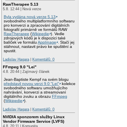
RawTherapee 5.13
5.8. 12:44 | Nová verze
Byla vydána nová verze 5.13
svobodného multiplatformního softwaru
pro konverzi a zpracování digitálních
fotografií primárně ve formátů RAW
RawTherapee
(
Wikipedie
). Vedle
zdrojových kódů je k dispozici také
balíček ve formátu
AppImage
. Stačí jej
stáhnout, nastavit právo ke spuštění a
spustit.
Ladislav Hagara
|
Komentářů: 0
FFmpeg 9.0 "Lei"
4.8. 20:44 | Zajímavý článek
Jean-Baptiste Kempf na svém blogu
představil novou verzi 9.0 "Lei"
kolekce
svobodného softwaru umožňujícího
nahrávání, konverzi a streamovaní
digitálního zvuku a obrazu
FFmpeg
(
Wikipedie
).
Ladislav Hagara
|
Komentářů: 0
NVIDIA sponzorem služby Linux
Vendor Firmware Service (LVFS)
4.8. 20:11 | Komunita