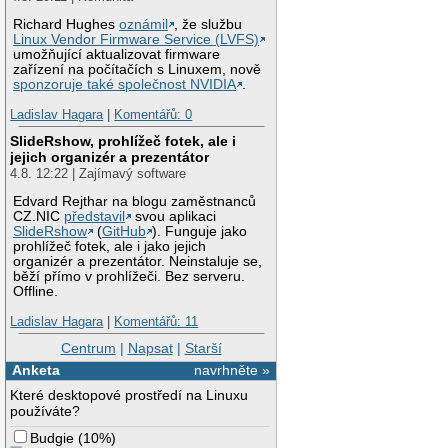
Richard Hughes
oznámil
, že službu
Linux Vendor Firmware Service (LVFS)
umožňující aktualizovat firmware
zařízení na počítačích s Linuxem, nově
sponzoruje také společnost NVIDIA
.
Ladislav Hagara
|
Komentářů: 0
SlideRshow, prohlížeč fotek, ale i
jejich organizér a prezentátor
4.8. 12:22 | Zajímavý software
Edvard Rejthar na blogu zaměstnanců
CZ.NIC
představil
svou aplikaci
SlideRshow
(
GitHub
). Funguje jako
prohlížeč fotek, ale i jako jejich
organizér a prezentátor. Neinstaluje se,
běží přímo v prohlížeči. Bez serveru.
Offline.
Ladislav Hagara
|
Komentářů: 11
Centrum
|
Napsat
|
Starší
Anketa
navrhněte »
Které desktopové prostředí na Linuxu
používáte?
Budgie
(
10%
)