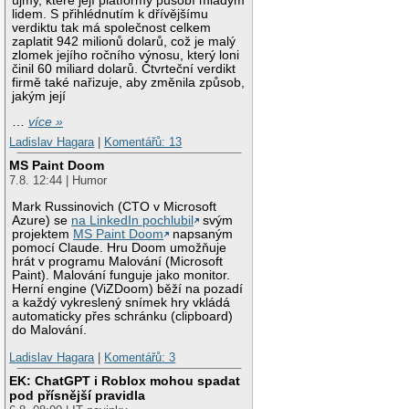
újmy, které její platformy působí mladým
lidem. S přihlédnutím k dřívějšímu
verdiktu tak má společnost celkem
zaplatit 942 milionů dolarů, což je malý
zlomek jejího ročního výnosu, který loni
činil 60 miliard dolarů. Čtvrteční verdikt
firmě také nařizuje, aby změnila způsob,
jakým její
…
více »
Ladislav Hagara
|
Komentářů: 13
MS Paint Doom
7.8. 12:44 | Humor
Mark Russinovich (CTO v Microsoft
Azure) se
na LinkedIn pochlubil
svým
projektem
MS Paint Doom
napsaným
pomocí Claude. Hru Doom umožňuje
hrát v programu Malování (Microsoft
Paint). Malování funguje jako monitor.
Herní engine (ViZDoom) běží na pozadí
a každý vykreslený snímek hry vkládá
automaticky přes schránku (clipboard)
do Malování.
Ladislav Hagara
|
Komentářů: 3
EK: ChatGPT i Roblox mohou spadat
pod přísnější pravidla