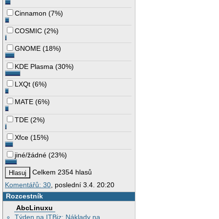
Cinnamon
(
7%
)
COSMIC
(
2%
)
GNOME
(
18%
)
KDE Plasma
(
30%
)
LXQt
(
6%
)
MATE
(
6%
)
TDE
(
2%
)
Xfce
(
15%
)
jiné/žádné
(
23%
)
Celkem 2354 hlasů
Komentářů: 30
, poslední 3.4. 20:20
Rozcestník
AbcLinuxu
Týden na ITBiz: Náklady na