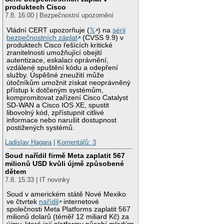
produktech Cisco
7.8. 16:00 | Bezpečnostní upozornění
Vládní CERT upozorňuje (
𝕏
) na
sérii
bezpečnostních záplat
(CVSS 9.9) v
produktech Cisco řešících kritické
zranitelnosti umožňující obejití
autentizace, eskalaci oprávnění,
vzdálené spuštění kódu a odepření
služby. Úspěšné zneužití může
útočníkům umožnit získat neoprávněný
přístup k dotčeným systémům,
kompromitovat zařízení Cisco Catalyst
SD-WAN a Cisco IOS XE, spustit
libovolný kód, zpřístupnit citlivé
informace nebo narušit dostupnost
postižených systémů.
Ladislav Hagara
|
Komentářů: 3
Soud nařídil firmě Meta zaplatit 567
milionů USD kvůli újmě způsobené
dětem
7.8. 15:33 | IT novinky
Soud v americkém státě Nové Mexiko
ve čtvrtek
nařídil
internetové
společnosti Meta Platforms zaplatit 567
milionů dolarů (téměř 12 miliard Kč) za