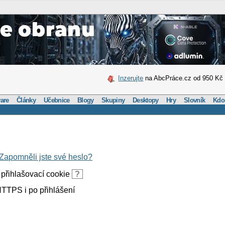
Inzerujte
na AbcPráce.cz od 950 Kč
are
Články
Učebnice
Blogy
Skupiny
Desktopy
Hry
Slovník
Kdo
Zapomněli jste své heslo?
přihlašovací cookie
?
TTPS i po přihlášení