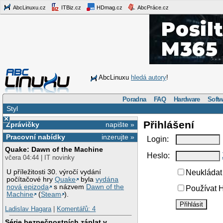
AbcLinuxu.cz
ITBiz.cz
HDmag.cz
AbcPráce.cz
AbcLinuxu
hledá autory
!
Poradna
FAQ
Hardware
Softw
Styl
×
Přihlášení
Zprávičky
napište »
Pracovní nabídky
inzerujte »
Login:
Quake: Dawn of the Machine
Heslo:
včera 04:44 | IT novinky
U příležitosti 30. výročí vydání
Neukládat 
počítačové hry
Quake
byla
vydána
nová epizoda
s názvem
Dawn of the
Používat H
Machine
(
Steam
).
Ladislav Hagara
|
Komentářů: 4
Série bezpečnostních záplat v