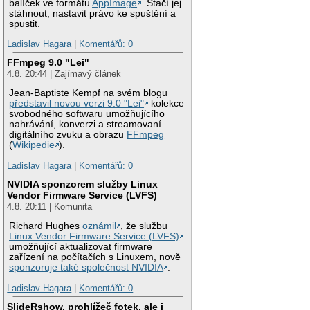
balíček ve formátu
AppImage
. Stačí jej
stáhnout, nastavit právo ke spuštění a
spustit.
Ladislav Hagara
|
Komentářů: 0
FFmpeg 9.0 "Lei"
4.8. 20:44 | Zajímavý článek
Jean-Baptiste Kempf na svém blogu
představil novou verzi 9.0 "Lei"
kolekce
svobodného softwaru umožňujícího
nahrávání, konverzi a streamovaní
digitálního zvuku a obrazu
FFmpeg
(
Wikipedie
).
Ladislav Hagara
|
Komentářů: 0
NVIDIA sponzorem služby Linux
Vendor Firmware Service (LVFS)
4.8. 20:11 | Komunita
Richard Hughes
oznámil
, že službu
Linux Vendor Firmware Service (LVFS)
umožňující aktualizovat firmware
zařízení na počítačích s Linuxem, nově
sponzoruje také společnost NVIDIA
.
Ladislav Hagara
|
Komentářů: 0
SlideRshow, prohlížeč fotek, ale i