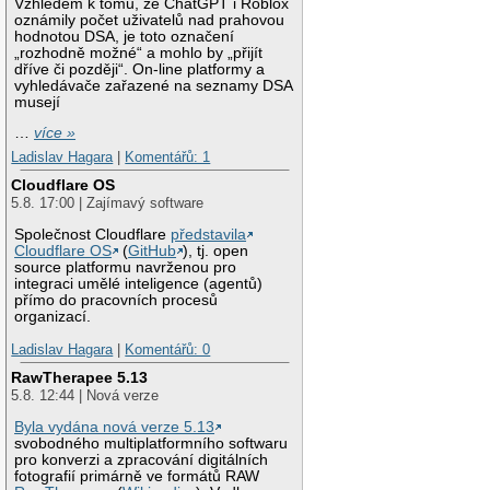
Vzhledem k tomu, že ChatGPT i Roblox
oznámily počet uživatelů nad prahovou
hodnotou DSA, je toto označení
„rozhodně možné“ a mohlo by „přijít
dříve či později“. On-line platformy a
vyhledávače zařazené na seznamy DSA
musejí
…
více »
Ladislav Hagara
|
Komentářů: 1
Cloudflare OS
5.8. 17:00 | Zajímavý software
Společnost Cloudflare
představila
Cloudflare OS
(
GitHub
), tj. open
source platformu navrženou pro
integraci umělé inteligence (agentů)
přímo do pracovních procesů
organizací.
Ladislav Hagara
|
Komentářů: 0
RawTherapee 5.13
5.8. 12:44 | Nová verze
Byla vydána nová verze 5.13
svobodného multiplatformního softwaru
pro konverzi a zpracování digitálních
fotografií primárně ve formátů RAW