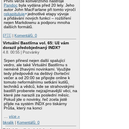
První verze konverzního nástroje
Pandoc
byla vydána před 20 lety. Jeho
autor John MacFarlane při tomto výročí
rekapituluje
jednotlivé etapy vývoje
a přidávání nových funkcí – rozšíření
nejen Markdownu a podporu mnoha
dalších formátů.
|🇵🇸
|
Komentářů: 0
Virtuální Bastlírna vol. 65: Už vám
dorazil předobjednaný INDX?
4.8. 00:55 | Pozvánky
Srpen přinesl nejen další spalující
vedro, ale také Virtuální Bastlírnu s
neméně žhavými novinkami. Využijte
tedy předpovědi na deštivý čtvrteční
večer a od 20:00 se připojte online k
tomuto neformálnímu setkání kutilů,
techniků a vědců, kde se strahovskými
bastlíři proberete nejzajímavější věci, na
které jste narazili za poslední měsíc.
Pokud jde o novinky, řeč zcela jistě
přijde na systém INDX pro tiskárny
Průša, který na konci
…
více »
bkralik
|
Komentářů: 0