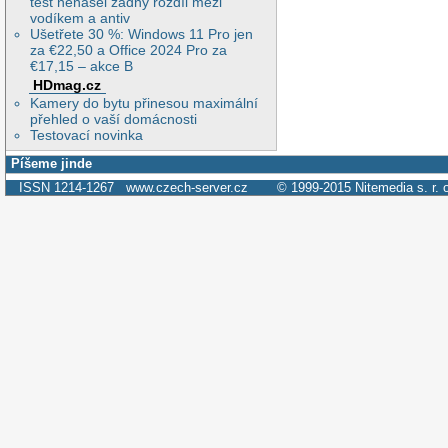
test nenašel žádný rozdíl mezi
vodíkem a antiv
Ušetřete 30 %: Windows 11 Pro jen
za €22,50 a Office 2024 Pro za
€17,15 – akce B
HDmag.cz
Kamery do bytu přinesou maximální
přehled o vaší domácnosti
Testovací novinka
Píšeme jinde
ISSN 1214-1267
www.czech-server.cz
© 1999-2015
Nitemedia s. r. 