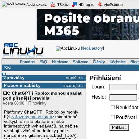
AbcLinuxu.cz
ITBiz.cz
HDmag.cz
AbcPráce.cz
AbcLinuxu
hledá autory
!
Poradna
FAQ
Hardware
Software
Články
Učebnice
Blog
Styl
×
Přihlášení
Zprávičky
napište »
Pracovní nabídky
inzerujte »
Login:
EK: ChatGPT i Roblox mohou spadat
Heslo:
pod přísnější pravidla
včera 08:00 | IT novinky
Neukládat 
Platformy ChatGPT i Roblox by mohly
být
zařazeny na seznam
mimořádně
Používat H
velkých on-line platforem nebo
internetových vyhledávačů, na něž se
vztahují zvláštní podmínky podle
nařízení o digitálních službách (DSA).