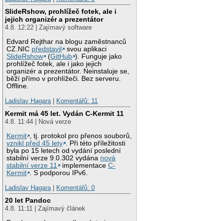
SlideRshow, prohlížeč fotek, ale i
jejich organizér a prezentátor
4.8. 12:22 | Zajímavý software
Edvard Rejthar na blogu zaměstnanců
CZ.NIC
představil
svou aplikaci
SlideRshow
(
GitHub
). Funguje jako
prohlížeč fotek, ale i jako jejich
organizér a prezentátor. Neinstaluje se,
běží přímo v prohlížeči. Bez serveru.
Offline.
Ladislav Hagara
|
Komentářů: 11
Kermit má 45 let. Vydán C-Kermit 11
4.8. 11:44 | Nová verze
Kermit
, tj. protokol pro přenos souborů,
vznikl před 45 lety
. Při této příležitosti
byla po 15 letech od vydání poslední
stabilní verze 9.0.302 vydána
nová
stabilní verze 11
implementace
C-
Kermit
. S podporou IPv6.
Ladislav Hagara
|
Komentářů: 0
20 let Pandoc
4.8. 11:11 | Zajímavý článek