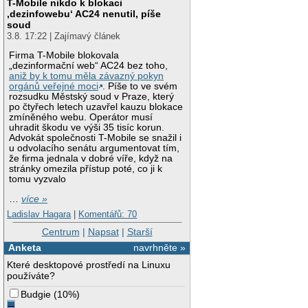
T-Mobile nikdo k blokaci
‚dezinfowebu‘ AC24 nenutil, píše
soud
3.8. 17:22 | Zajímavý článek
Firma T-Mobile blokovala
„dezinformační web“ AC24 bez toho,
aniž by k tomu měla závazný pokyn
orgánů veřejné moci
. Píše to ve svém
rozsudku Městský soud v Praze, který
po čtyřech letech uzavřel kauzu blokace
zmíněného webu. Operátor musí
uhradit škodu ve výši 35 tisíc korun.
Advokát společnosti T-Mobile se snažil i
u odvolacího senátu argumentovat tím,
že firma jednala v dobré víře, když na
stránky omezila přístup poté, co ji k
tomu vyzvalo
…
více »
Ladislav Hagara
|
Komentářů: 70
Centrum
|
Napsat
|
Starší
Anketa
navrhněte »
Které desktopové prostředí na Linuxu
používáte?
Budgie
(
10%
)