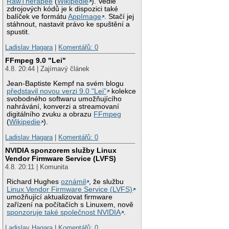
RawTherapee
(
Wikipedie
). Vedle
zdrojových kódů je k dispozici také
balíček ve formátu
AppImage
. Stačí jej
stáhnout, nastavit právo ke spuštění a
spustit.
Ladislav Hagara
|
Komentářů: 0
FFmpeg 9.0 "Lei"
4.8. 20:44 | Zajímavý článek
Jean-Baptiste Kempf na svém blogu
představil novou verzi 9.0 "Lei"
kolekce
svobodného softwaru umožňujícího
nahrávání, konverzi a streamovaní
digitálního zvuku a obrazu
FFmpeg
(
Wikipedie
).
Ladislav Hagara
|
Komentářů: 0
NVIDIA sponzorem služby Linux
Vendor Firmware Service (LVFS)
4.8. 20:11 | Komunita
Richard Hughes
oznámil
, že službu
Linux Vendor Firmware Service (LVFS)
umožňující aktualizovat firmware
zařízení na počítačích s Linuxem, nově
sponzoruje také společnost NVIDIA
.
Ladislav Hagara
|
Komentářů: 0