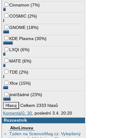
Cinnamon
(
7%
)
COSMIC
(
2%
)
GNOME
(
18%
)
KDE Plasma
(
30%
)
LXQt
(
6%
)
MATE
(
6%
)
TDE
(
2%
)
Xfce
(
15%
)
jiné/žádné
(
23%
)
Celkem 2333 hlasů
Komentářů: 30
, poslední 3.4. 20:20
Rozcestník
AbcLinuxu
Týden na ScienceMag.cz: Vylepšený