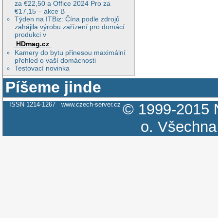
za €22,50 a Office 2024 Pro za
€17,15 – akce B
Týden na ITBiz: Čína podle zdrojů
zahájila výrobu zařízení pro domácí
produkci v
HDmag.cz
Kamery do bytu přinesou maximální
přehled o vaší domácnosti
Testovací novinka
Píšeme jinde
ISSN 1214-1267
www.czech-server.cz
© 1999-2015
o.
Všechna 