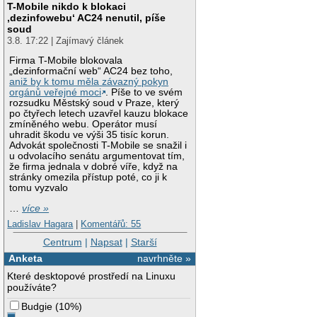
T-Mobile nikdo k blokaci
‚dezinfowebu‘ AC24 nenutil, píše
soud
3.8. 17:22 | Zajímavý článek
Firma T-Mobile blokovala
„dezinformační web“ AC24 bez toho,
aniž by k tomu měla závazný pokyn
orgánů veřejné moci
. Píše to ve svém
rozsudku Městský soud v Praze, který
po čtyřech letech uzavřel kauzu blokace
zmíněného webu. Operátor musí
uhradit škodu ve výši 35 tisíc korun.
Advokát společnosti T-Mobile se snažil i
u odvolacího senátu argumentovat tím,
že firma jednala v dobré víře, když na
stránky omezila přístup poté, co ji k
tomu vyzvalo
…
více »
Ladislav Hagara
|
Komentářů: 55
Centrum
|
Napsat
|
Starší
Anketa
navrhněte »
Které desktopové prostředí na Linuxu
používáte?
Budgie
(
10%
)