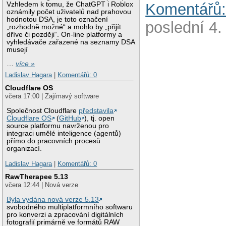
Vzhledem k tomu, že ChatGPT i Roblox
Komentářů:
oznámily počet uživatelů nad prahovou
hodnotou DSA, je toto označení
poslední 4.
„rozhodně možné“ a mohlo by „přijít
dříve či později“. On-line platformy a
vyhledávače zařazené na seznamy DSA
musejí
…
více »
Ladislav Hagara
|
Komentářů: 0
Cloudflare OS
včera 17:00 | Zajímavý software
Společnost Cloudflare
představila
Cloudflare OS
(
GitHub
), tj. open
source platformu navrženou pro
integraci umělé inteligence (agentů)
přímo do pracovních procesů
organizací.
Ladislav Hagara
|
Komentářů: 0
RawTherapee 5.13
včera 12:44 | Nová verze
Byla vydána nová verze 5.13
svobodného multiplatformního softwaru
pro konverzi a zpracování digitálních
fotografií primárně ve formátů RAW