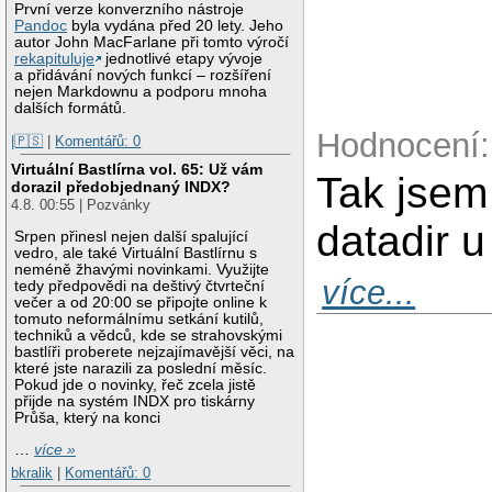
První verze konverzního nástroje
Pandoc
byla vydána před 20 lety. Jeho
autor John MacFarlane při tomto výročí
rekapituluje
jednotlivé etapy vývoje
a přidávání nových funkcí – rozšíření
nejen Markdownu a podporu mnoha
dalších formátů.
Hodnocení:
|🇵🇸
|
Komentářů: 0
Virtuální Bastlírna vol. 65: Už vám
Tak jsem 
dorazil předobjednaný INDX?
4.8. 00:55 | Pozvánky
datadir 
Srpen přinesl nejen další spalující
vedro, ale také Virtuální Bastlírnu s
neméně žhavými novinkami. Využijte
více...
tedy předpovědi na deštivý čtvrteční
večer a od 20:00 se připojte online k
tomuto neformálnímu setkání kutilů,
techniků a vědců, kde se strahovskými
bastlíři proberete nejzajímavější věci, na
které jste narazili za poslední měsíc.
Pokud jde o novinky, řeč zcela jistě
přijde na systém INDX pro tiskárny
Průša, který na konci
…
více »
bkralik
|
Komentářů: 0