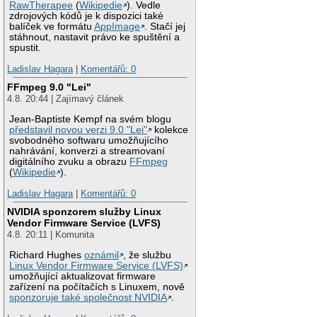
RawTherapee
(
Wikipedie
). Vedle
zdrojových kódů je k dispozici také
balíček ve formátu
AppImage
. Stačí jej
stáhnout, nastavit právo ke spuštění a
spustit.
Ladislav Hagara
|
Komentářů: 0
FFmpeg 9.0 "Lei"
4.8. 20:44 | Zajímavý článek
Jean-Baptiste Kempf na svém blogu
představil novou verzi 9.0 "Lei"
kolekce
svobodného softwaru umožňujícího
nahrávání, konverzi a streamovaní
digitálního zvuku a obrazu
FFmpeg
(
Wikipedie
).
Ladislav Hagara
|
Komentářů: 0
NVIDIA sponzorem služby Linux
Vendor Firmware Service (LVFS)
4.8. 20:11 | Komunita
Richard Hughes
oznámil
, že službu
Linux Vendor Firmware Service (LVFS)
umožňující aktualizovat firmware
zařízení na počítačích s Linuxem, nově
sponzoruje také společnost NVIDIA
.