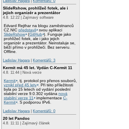
Ladislav Hagara
|
Komentářů: 0
SlideRshow, prohlížeč fotek, ale i
jejich organizér a prezentátor
4.8. 12:22 | Zajímavý software
Edvard Rejthar na blogu zaměstnanců
CZ.NIC
představil
svou aplikaci
SlideRshow
(
GitHub
). Funguje jako
prohlížeč fotek, ale i jako jejich
organizér a prezentátor. Neinstaluje se,
běží přímo v prohlížeči. Bez serveru.
Offline.
Ladislav Hagara
|
Komentářů: 3
Kermit má 45 let. Vydán C-Kermit 11
4.8. 11:44 | Nová verze
Kermit
, tj. protokol pro přenos souborů,
vznikl před 45 lety
. Při této příležitosti
byla po 15 letech od vydání poslední
stabilní verze 9.0.302 vydána
nová
stabilní verze 11
implementace
C-
Kermit
. S podporou IPv6.
Ladislav Hagara
|
Komentářů: 0
20 let Pandoc
4.8. 11:11 | Zajímavý článek