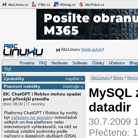
AbcLinuxu.cz
ITBiz.cz
HDmag.cz
AbcPráce.cz
AbcLinuxu
hledá autory
!
Poradna
FAQ
Hardware
Software
Články
Učebnice
Blog
Styl
×
AbcLinuxu
:/
Blogy
/
NovLi
Zprávičky
napište »
Pracovní nabídky
inzerujte »
MySQL 
EK: ChatGPT i Roblox mohou spadat
pod přísnější pravidla
datadir
dnes 08:00 | IT novinky
Platformy ChatGPT i Roblox by mohly
být
zařazeny na seznam
mimořádně
30.7.2009 1
velkých on-line platforem nebo
internetových vyhledávačů, na něž se
Přečteno: 1
vztahují zvláštní podmínky podle
nařízení o digitálních službách (DSA).