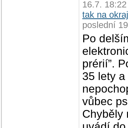
16.7. 18:2
tak na okra
poslední 19
Po delší
elektroni
prérií”. 
35 lety 
nepochopi
vůbec ps
Chyběly 
uvádí do