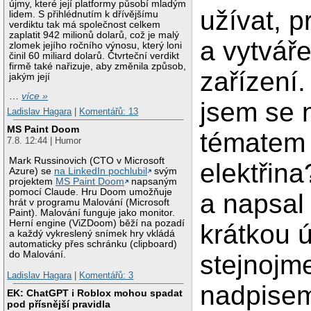
újmy, které její platformy působí mladým
užívat, p
lidem. S přihlédnutím k dřívějšímu
verdiktu tak má společnost celkem
zaplatit 942 milionů dolarů, což je malý
a vytváře
zlomek jejího ročního výnosu, který loni
činil 60 miliard dolarů. Čtvrteční verdikt
firmě také nařizuje, aby změnila způsob,
zařízení.
jakým její
…
více »
jsem se 
Ladislav Hagara
|
Komentářů: 13
MS Paint Doom
tématem 
7.8. 12:44 | Humor
Mark Russinovich (CTO v Microsoft
elektřin
Azure) se
na LinkedIn pochlubil
svým
projektem
MS Paint Doom
napsaným
pomocí Claude. Hru Doom umožňuje
a napsal
hrát v programu Malování (Microsoft
Paint). Malování funguje jako monitor.
Herní engine (ViZDoom) běží na pozadí
krátkou 
a každý vykreslený snímek hry vkládá
automaticky přes schránku (clipboard)
do Malování.
stejnoj
Ladislav Hagara
|
Komentářů: 3
nadpise
EK: ChatGPT i Roblox mohou spadat
pod přísnější pravidla