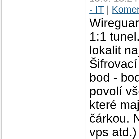
- IT
|
Komen
Wireguar
1:1 tunel
lokalit n
Šifrovací
bod - bod
povolí vš
které maj
čárkou. N
vps atd.)