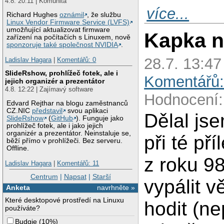
4.8. 20:11 | Komunita
více...
Richard Hughes
oznámil
, že službu
Linux Vendor Firmware Service (LVFS)
umožňující aktualizovat firmware
Kapka n
zařízení na počítačích s Linuxem, nově
sponzoruje také společnost NVIDIA
.
28.7. 13:4
Ladislav Hagara
|
Komentářů: 0
SlideRshow, prohlížeč fotek, ale i
Komentářů:
jejich organizér a prezentátor
4.8. 12:22 | Zajímavý software
Hodnocení:
Edvard Rejthar na blogu zaměstnanců
CZ.NIC
představil
svou aplikaci
Dělal js
SlideRshow
(
GitHub
). Funguje jako
prohlížeč fotek, ale i jako jejich
organizér a prezentátor. Neinstaluje se,
při té př
běží přímo v prohlížeči. Bez serveru.
Offline.
z roku 9
Ladislav Hagara
|
Komentářů: 11
Centrum
|
Napsat
|
Starší
vypálit v
Anketa
navrhněte »
Které desktopové prostředí na Linuxu
hodit (ne
používáte?
Budgie
(
10%
)