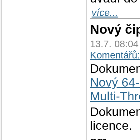
více...
Nový či
13.7. 08:0
Komentářů:
Dokument
Nový 64‑
Multi‑Th
Dokument
licence.