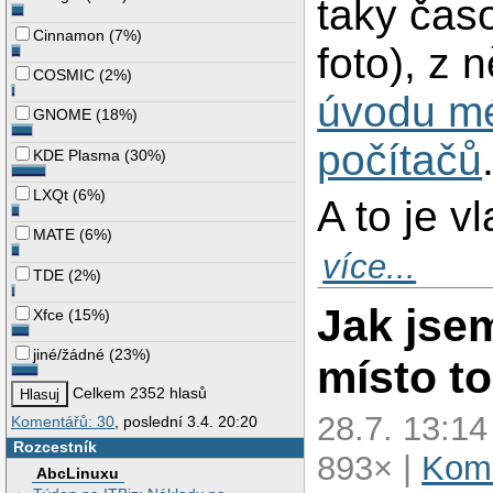
taky časo
Cinnamon
(
7%
)
foto), z
COSMIC
(
2%
)
úvodu mé
GNOME
(
18%
)
počítačů
KDE Plasma
(
30%
)
LXQt
(
6%
)
A to je v
MATE
(
6%
)
více...
TDE
(
2%
)
Jak jsem
Xfce
(
15%
)
jiné/žádné
(
23%
)
místo to
Celkem 2352 hlasů
28.7. 13:1
Komentářů: 30
, poslední 3.4. 20:20
Rozcestník
893× |
Kome
AbcLinuxu