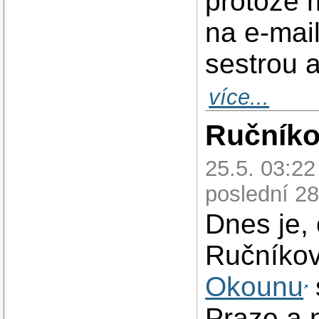
protože 
na e-mail
sestrou 
více...
Ručníko
25.5. 03:2
poslední 28
Dnes je,
Ručníkov
Okounu
Praze a n