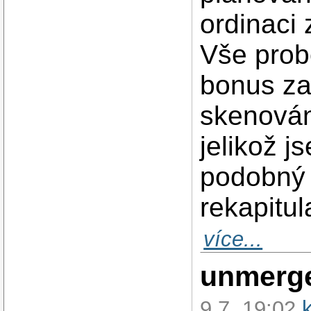
ordinaci 
Vše prob
bonus za
skenování
jelikož j
podobný 
rekapitul
více...
unmerge
9.7. 19:02