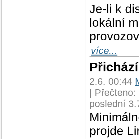
Je-li k d
lokální 
provozov
více...
Přicház
2.6. 00:44
| Přečteno:
poslední 3.
Minimálně
projde Li