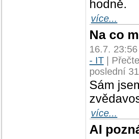
hodně.
více...
Na co m
16.7. 23:5
- IT
| Přečt
poslední 31
Sám jsem
zvědavos
více...
AI pozn