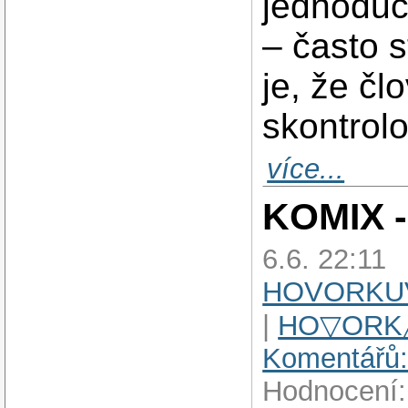
jednoduc
– často 
je, že čl
skontrolo
více...
KOMIX -
6.6. 22:11
HOVORKU
|
HO▽ORK
Komentářů:
Hodnocení: