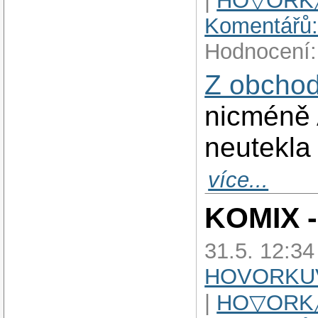
|
HO▽ORK
Komentářů:
Hodnocení:
Z obchod
nicméně A
neutekl
více...
KOMIX -
31.5. 12:34
HOVORKU
|
HO▽ORK