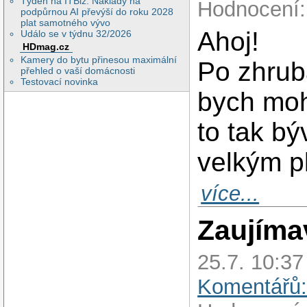
Týden na ITBiz: Náklady na
Hodnocení:
podpůrnou AI převýší do roku 2028
plat samotného vývo
Ahoj!
Událo se v týdnu 32/2026
HDmag.cz
Kamery do bytu přinesou maximální
Po zhruba
přehled o vaší domácnosti
Testovací novinka
bych moh
to tak b
velkým p
více...
Zaujíma
25.7. 10:3
Komentářů: