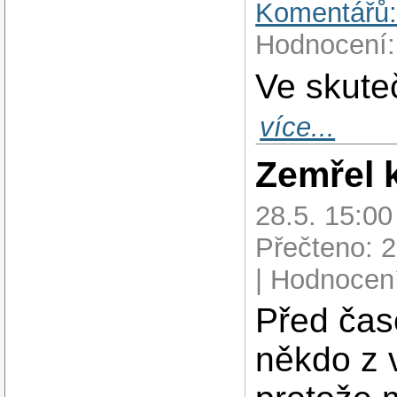
Komentářů:
Hodnocení:
Ve skute
více...
Zemřel
28.5. 15:0
Přečteno: 
| Hodnocení
Před ča
někdo z 