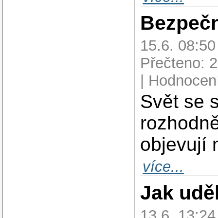
Bezpečn
15.6. 08:5
Přečteno: 
| Hodnocení
Svět se 
rozhodně
objevují 
více...
Jak udě
13.6. 13:2