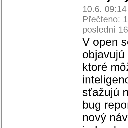
10.6. 09:1
Přečteno: 
poslední 16
V open s
objavujú
ktoré mô
inteligen
sťažujú 
bug repor
nový náv