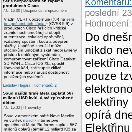
Komentářů:
Série bezpečnostních záplat v
produktech Cisco
poslední 23
7.8. 16:00 | Bezpečnostní upozornění
Vládní CERT upozorňuje (
𝕏
) na
sérii
Hodnocení:
bezpečnostních záplat
(CVSS 9.9) v
produktech Cisco řešících kritické
zranitelnosti umožňující obejití
Do dneš
autentizace, eskalaci oprávnění,
vzdálené spuštění kódu a odepření
služby. Úspěšné zneužití může
nikdo nev
útočníkům umožnit získat neoprávněný
přístup k dotčeným systémům,
elektřina
kompromitovat zařízení Cisco Catalyst
SD-WAN a Cisco IOS XE, spustit
libovolný kód, zpřístupnit citlivé
pouze tz
informace nebo narušit dostupnost
postižených systémů.
elektrono
Ladislav Hagara
|
Komentářů: 2
Soud nařídil firmě Meta zaplatit 567
milionů USD kvůli újmě způsobené
elektřiny
dětem
7.8. 15:33 | IT novinky
opírá dn
Soud v americkém státě Nové Mexiko
ve čtvrtek
nařídil
internetové
Elektřin
společnosti Meta Platforms zaplatit 567
milionů dolarů (téměř 12 miliard Kč) za