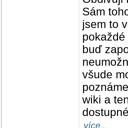
Sám toho
jsem to v
pokaždé 
buď zapo
neumožni
všude mo
poznámek
wiki a te
dostupné
více...