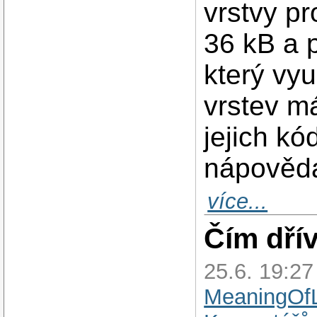
vrstvy pr
36 kB a p
který vy
vrstev má
jejich k
nápověd
více...
Čím dří
25.6. 19:2
MeaningOfL