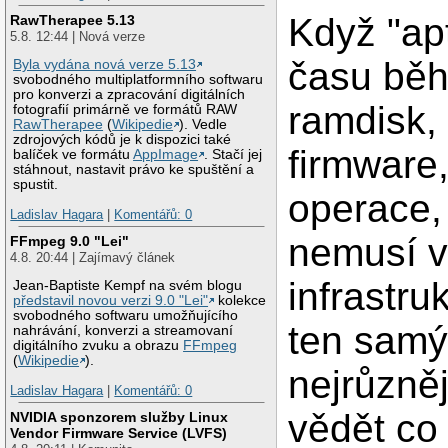
Když "apt
RawTherapee 5.13
5.8. 12:44 | Nová verze
času běh
Byla vydána nová verze 5.13
svobodného multiplatformního softwaru
pro konverzi a zpracování digitálních
ramdisk, 
fotografií primárně ve formátů RAW
RawTherapee
(
Wikipedie
). Vedle
zdrojových kódů je k dispozici také
firmware,
balíček ve formátu
AppImage
. Stačí jej
stáhnout, nastavit právo ke spuštění a
spustit.
operace, 
Ladislav Hagara
|
Komentářů: 0
nemusí vr
FFmpeg 9.0 "Lei"
4.8. 20:44 | Zajímavý článek
infrastru
Jean-Baptiste Kempf na svém blogu
představil novou verzi 9.0 "Lei"
kolekce
svobodného softwaru umožňujícího
ten samý 
nahrávání, konverzi a streamovaní
digitálního zvuku a obrazu
FFmpeg
(
Wikipedie
).
nejrůzněj
Ladislav Hagara
|
Komentářů: 0
vědět co
NVIDIA sponzorem služby Linux
Vendor Firmware Service (LVFS)