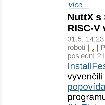
více...
NuttX s
RISC-V 
31.5. 14:2
roboti |
| P
poslední 21
InstallFe
vyvenčil
popovída
program