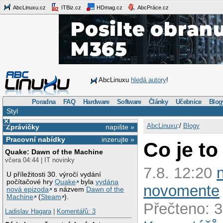
AbcLinuxu.cz
ITBiz.cz
HDmag.cz
AbcPráce.cz
AbcLinuxu
hledá autory
!
Poradna
FAQ
Hardware
Software
Články
Učebnice
Blog
Styl
×
AbcLinuxu
:/
Blogy
Zprávičky
napište »
Pracovní nabídky
inzerujte »
Co je to
Quake: Dawn of the Machine
včera 04:44 | IT novinky
7.8. 12:20
U příležitosti 30. výročí vydání
počítačové hry
Quake
byla
vydána
novomente
nová epizoda
s názvem
Dawn of the
Machine
(
Steam
).
Přečteno: 3
Ladislav Hagara
|
Komentářů: 3