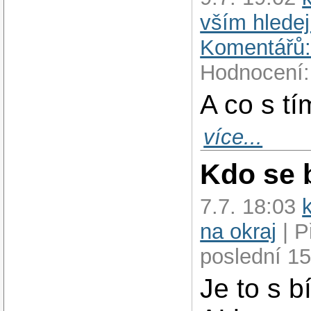
vším hledej
Komentářů:
Hodnocení:
A co s tí
více...
Kdo se b
7.7. 18:03
na okraj
| P
poslední 15
Je to s b