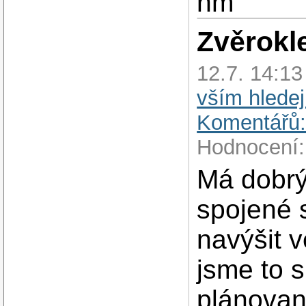
nm
Zvěrokle
12.7. 14:1
vším hledej
Komentářů:
Hodnocení:
Má dobrý
spojené s
navýšit v
jsme to s
plánovano