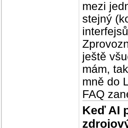
mezi jedn
stejný (k
interfej
Zprovozn
ještě vš
mám, tak
mně do L
FAQ zan
Keď AI 
zdrojov