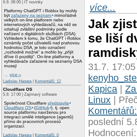
6.8. 08:00 | IT novinky
více...
Platformy ChatGPT i Roblox by mohly
být
zařazeny na seznam
mimořádně
Jak zjis
velkých on-line platforem nebo
internetových vyhledávačů, na něž se
vztahují zvláštní podmínky podle
se liší d
nařízení o digitálních službách (DSA).
Vzhledem k tomu, že ChatGPT i Roblox
oznámily počet uživatelů nad prahovou
hodnotou DSA, je toto označení
ramdisk
„rozhodně možné“ a mohlo by „přijít
dříve či později“. On-line platformy a
vyhledávače zařazené na seznamy DSA
31.7. 17:05
musejí
…
více »
kenyho_ste
Ladislav Hagara
|
Komentářů: 12
Kapica
|
Za
Cloudflare OS
5.8. 17:00 | Zajímavý software
Linux
| Přeč
Společnost Cloudflare
představila
Cloudflare OS
(
GitHub
), tj. open
Komentářů:
source platformu navrženou pro
integraci umělé inteligence (agentů)
poslední 5.8
přímo do pracovních procesů
organizací.
Hodnocení:
Ladislav Hagara
|
Komentářů: 0