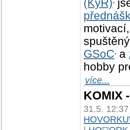
(KyR)
js
přednáš
motivací
spuštěný
GSoC
a
hobby pr
více...
KOMIX -
31.5. 12:37
HOVORKU