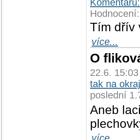
Komentářů:
Hodnocení:
Tím dřív
více...
O flikov
22.6. 15:0
tak na okra
poslední 1.
Aneb lac
plechovk
více...