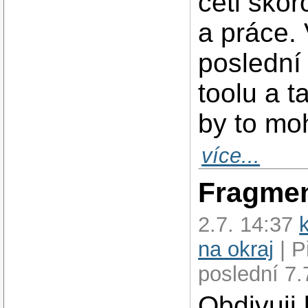
četl skor
a práce.
poslední
toolu a t
by to moh
více...
Fragme
2.7. 14:37
na okraj
| P
poslední 7.
Obdivuji 