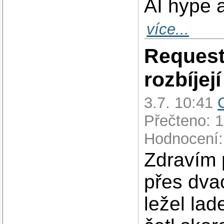
AI hype a
více...
Request 
rozbíjejí
3.7. 10:41
Přečteno: 
Hodnocení:
Zdravím 
přes dva
ležel la