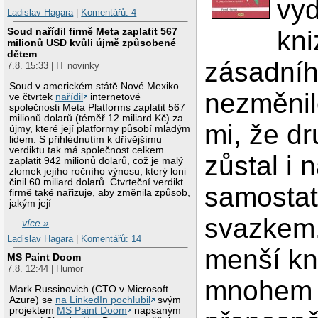
vyd
Ladislav Hagara
|
Komentářů: 4
Soud nařídil firmě Meta zaplatit 567
kni
milionů USD kvůli újmě způsobené
dětem
zásadní
7.8. 15:33 | IT novinky
Soud v americkém státě Nové Mexiko
nezměnilo
ve čtvrtek
nařídil
internetové
společnosti Meta Platforms zaplatit 567
milionů dolarů (téměř 12 miliard Kč) za
mi, že dr
újmy, které její platformy působí mladým
lidem. S přihlédnutím k dřívějšímu
verdiktu tak má společnost celkem
zůstal i 
zaplatit 942 milionů dolarů, což je malý
zlomek jejího ročního výnosu, který loni
činil 60 miliard dolarů. Čtvrteční verdikt
samosta
firmě také nařizuje, aby změnila způsob,
jakým její
svazkem
…
více »
Ladislav Hagara
|
Komentářů: 14
menší kn
MS Paint Doom
7.8. 12:44 | Humor
mnohem
Mark Russinovich (CTO v Microsoft
Azure) se
na LinkedIn pochlubil
svým
projektem
MS Paint Doom
napsaným