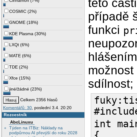
této část
Cinnamon
(
7%
)
COSMIC
(
2%
)
případě 
GNOME
(
18%
)
funkci
pr
KDE Plasma
(
30%
)
neupozor
LXQt
(
6%
)
hlášením
MATE
(
6%
)
možnost 
TDE
(
2%
)
Xfce
(
15%
)
sdílnost;
jiné/žádné
(
23%
)
fuky:ti
Celkem 2356 hlasů
Komentářů: 30
, poslední 3.4. 20:20
#includ
Rozcestník
int mai
AbcLinuxu
Týden na ITBiz: Náklady na
{
podpůrnou AI převýší do roku 2028