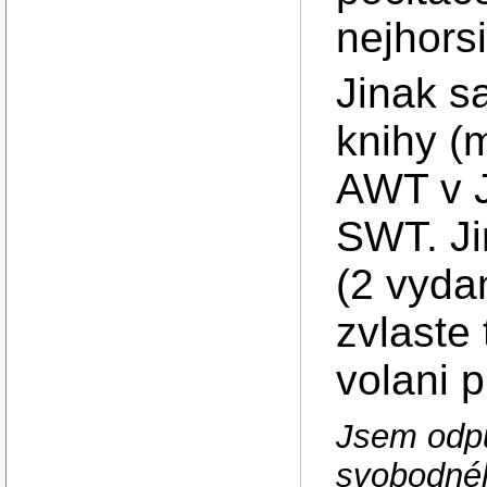
nejhors
Jinak s
knihy (
AWT v J
SWT. Ji
(2 vydan
zvlaste 
volani p
Jsem odp
svobodnéh