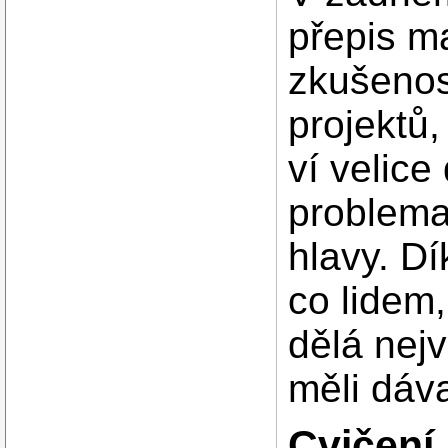
přepis ma
zkušenost
projektů,
ví velice
problema
hlavy. Dí
co lidem,
dělá nejv
měli dáva
Cvičení