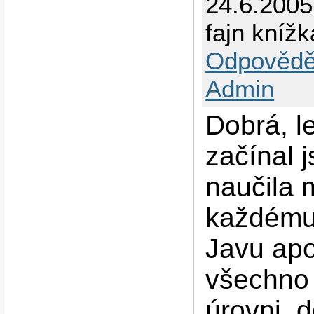
24.6.2005
fajn knížk
Odpovědě
Admin
Dobrá, l
začínal 
naučila 
každému,
Javu apo
všechno 
úrovni, 