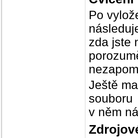
Po vylož
následuje
zda jste
porozuměl
nezapome
Ještě m
souboru
v něm n
Zdrojov