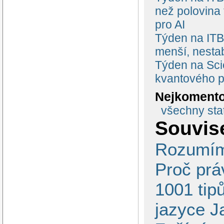
než polovina
pro AI
Týden na ITBi
menší, nestab
Týden na Scie
kvantového p
Nejkomento
všechny stat
Souvise
Rozumí
Proč prá
1001 tip
jazyce J