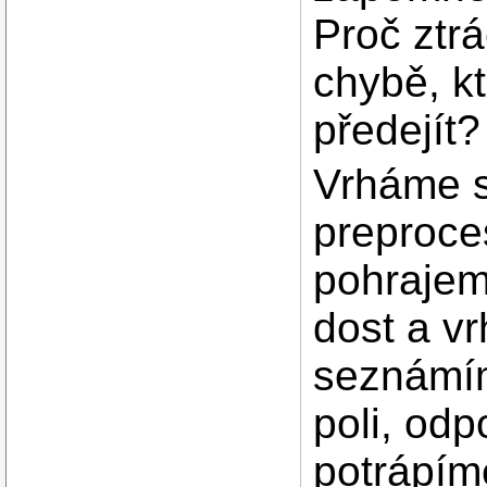
Proč ztr
chybě, k
předejít? 
Vrháme s
preproce
pohrajem
dost a vr
seznámí
poli, odp
potrápím