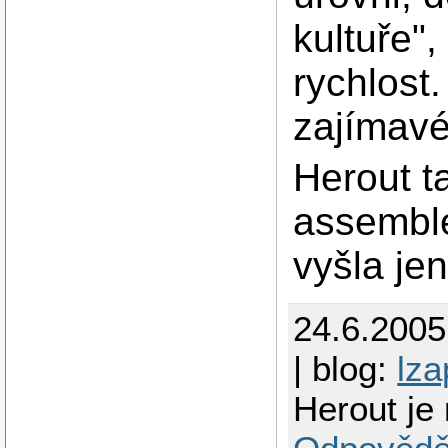
kultuře",
rychlost
zajímavé
Herout t
assemble
vyšla je
24.6.2005
| blog:
lza
Herout je 