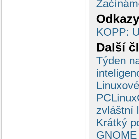
Začínáme
Odkazy
KOPP: U
Další č
Týden na
inteligen
Linuxové
PCLinuxO
zvláštní 
Krátký p
GNOME 