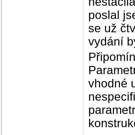
nestačil
poslal j
se už čtv
vydání b
Připomín
Parametr
vhodné u
nespecif
paramet
konstruk