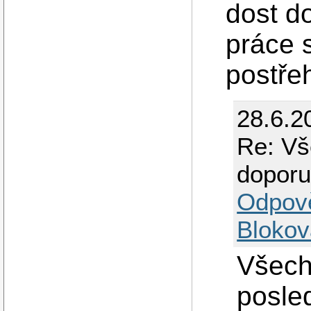
dost d
práce s
postře
28.6.2
Re: Vš
doporu
Odpov
Blokov
Všech
posle