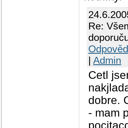
24.6.200
Re: Všem
doporuču
Odpověd
|
Admin
Cetl jse
nakjlada
dobre. 
- mam po
pocitac