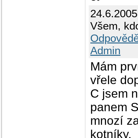
24.6.2005
Všem, kdo
Odpovědě
Admin
Mám prvn
vřele do
C jsem n
panem Sa
mnozí za
kotníky.