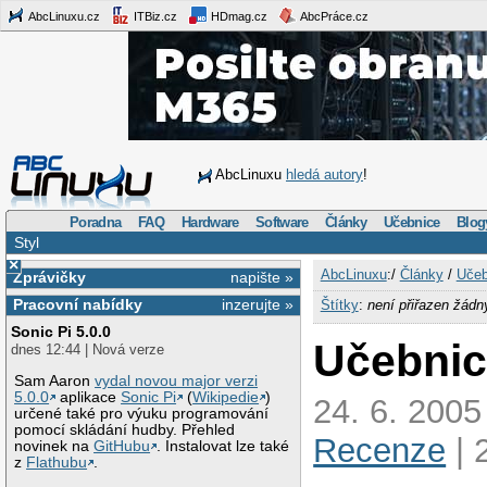
AbcLinuxu.cz
ITBiz.cz
HDmag.cz
AbcPráce.cz
AbcLinuxu
hledá autory
!
Poradna
FAQ
Hardware
Software
Články
Učebnice
Blog
Styl
×
AbcLinuxu
:/
Články
/
Učeb
Zprávičky
napište »
Pracovní nabídky
inzerujte »
Štítky
:
není přiřazen žádn
Sonic Pi 5.0.0
Učebnic
dnes 12:44 | Nová verze
Sam Aaron
vydal novou major verzi
5.0.0
aplikace
Sonic Pi
(
Wikipedie
)
24. 6. 2005
určené také pro výuku programování
pomocí skládání hudby. Přehled
Recenze
| 
novinek na
GitHubu
. Instalovat lze také
z
Flathubu
.