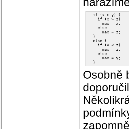
narazíme
  if (x > y) {   
    if (x > z)

      max = x;

    else

      max = z;

  }              
  else {         
    if (y < z)

      max = z;

    else    

      max = y;

Osobně by
doporuči
Několikrá
podmínky 
zapomněl