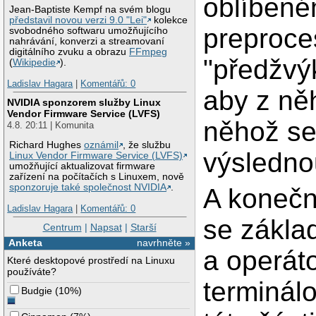
oblíbené
Jean-Baptiste Kempf na svém blogu
představil novou verzi 9.0 "Lei"
kolekce
preproce
svobodného softwaru umožňujícího
nahrávání, konverzi a streamovaní
digitálního zvuku a obrazu
FFmpeg
"předžvý
(
Wikipedie
).
Ladislav Hagara
|
Komentářů: 0
aby z něh
NVIDIA sponzorem služby Linux
Vendor Firmware Service (LVFS)
něhož se
4.8. 20:11 | Komunita
Richard Hughes
oznámil
, že službu
výsledno
Linux Vendor Firmware Service (LVFS)
umožňující aktualizovat firmware
zařízení na počítačích s Linuxem, nově
sponzoruje také společnost NVIDIA
.
A koneč
Ladislav Hagara
|
Komentářů: 0
se zákla
Centrum
|
Napsat
|
Starší
Anketa
navrhněte »
a operát
Které desktopové prostředí na Linuxu
používáte?
terminál
Budgie
(
10%
)