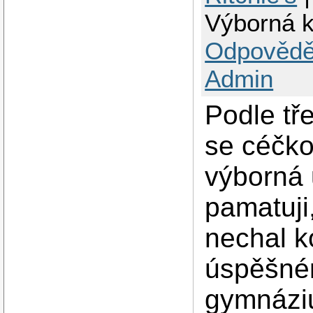
Výborná k
Odpovědě
Admin
Podle tř
se céčko
výborná 
pamatuji,
nechal k
úspěšném
gymnáziu