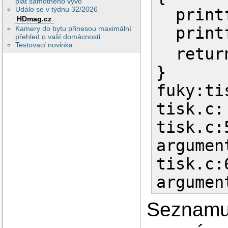
plat samotného vývo
Událo se v týdnu 32/2026
printf
HDmag.cz
printf
Kamery do bytu přinesou maximální
přehled o vaší domácnosti
Testovací novinka
return
}
fuky:ti
tisk.c:
tisk.c:
argumen
tisk.c:
argumen
Seznamu