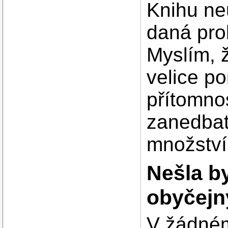
Knihu ne
daná pro
Myslím, ž
velice p
přítomno
zanedbat
množství 
Nešla by
obyčej
V žádném