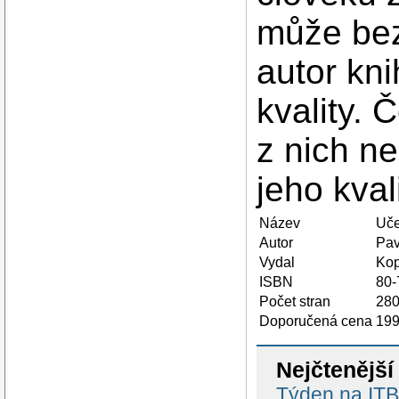
může bez
autor kni
kvality. 
z nich n
jeho kval
Název
Uče
Autor
Pav
Vydal
Ko
ISBN
80-
Počet stran
28
Doporučená cena
199
Nejčtenější
Týden na ITBi