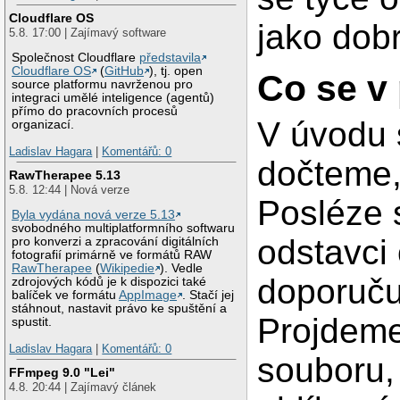
Cloudflare OS
jako dobr
5.8. 17:00 | Zajímavý software
Společnost Cloudflare
představila
Cloudflare OS
(
GitHub
), tj. open
Co se v
source platformu navrženou pro
integraci umělé inteligence (agentů)
přímo do pracovních procesů
V úvodu 
organizací.
Ladislav Hagara
|
Komentářů: 0
dočteme, 
RawTherapee 5.13
5.8. 12:44 | Nová verze
Posléze 
Byla vydána nová verze 5.13
svobodného multiplatformního softwaru
odstavci 
pro konverzi a zpracování digitálních
fotografií primárně ve formátů RAW
RawTherapee
(
Wikipedie
). Vedle
doporučuj
zdrojových kódů je k dispozici také
balíček ve formátu
AppImage
. Stačí jej
stáhnout, nastavit právo ke spuštění a
Projdeme
spustit.
Ladislav Hagara
|
Komentářů: 0
souboru,
FFmpeg 9.0 "Lei"
4.8. 20:44 | Zajímavý článek