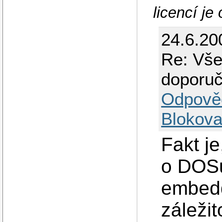
licencí j
24.6.20
Re: Vše
doporuč
Odpově
Blokova
Fakt j
o DOSu
embedd
záležit