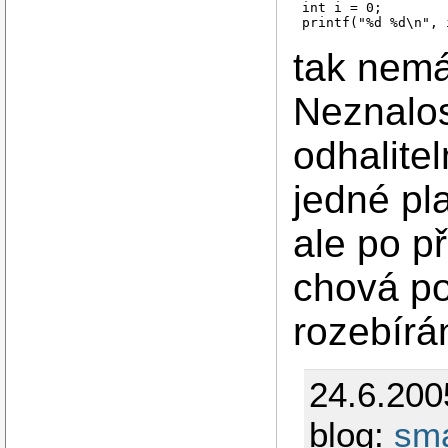
int i = 0;

printf("%d %d\n", 
tak nemá
Neznalos
odhalite
jedné pl
ale po p
chová po
rozebír
24.6.200
blog:
sm