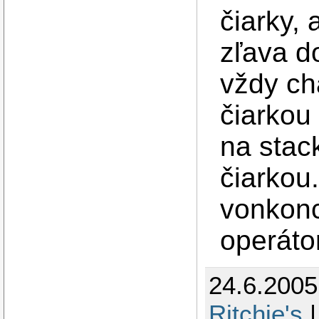
čiarky,
zľava d
vždy chá
čiarkou
na stac
čiarkou.
vonkonc
operátor
24.6.2005
Ritchie's
|