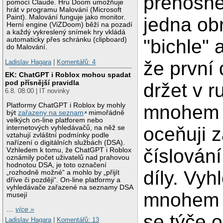
přenosně
pomocí Claude. Hru Doom umožňuje
hrát v programu Malování (Microsoft
Paint). Malování funguje jako monitor.
jedna ob
Herní engine (ViZDoom) běží na pozadí
a každý vykreslený snímek hry vkládá
automaticky přes schránku (clipboard)
"bichle" 
do Malování.
že první 
Ladislav Hagara
|
Komentářů: 4
EK: ChatGPT i Roblox mohou spadat
pod přísnější pravidla
držet v r
6.8. 08:00 | IT novinky
Platformy ChatGPT i Roblox by mohly
mnohem č
být
zařazeny na seznam
mimořádně
velkých on-line platforem nebo
oceňuji 
internetových vyhledávačů, na něž se
vztahují zvláštní podmínky podle
nařízení o digitálních službách (DSA).
číslování
Vzhledem k tomu, že ChatGPT i Roblox
oznámily počet uživatelů nad prahovou
hodnotou DSA, je toto označení
díly. Vyh
„rozhodně možné“ a mohlo by „přijít
dříve či později“. On-line platformy a
vyhledávače zařazené na seznamy DSA
mnohem r
musejí
…
více »
se týče o
Ladislav Hagara
|
Komentářů: 13