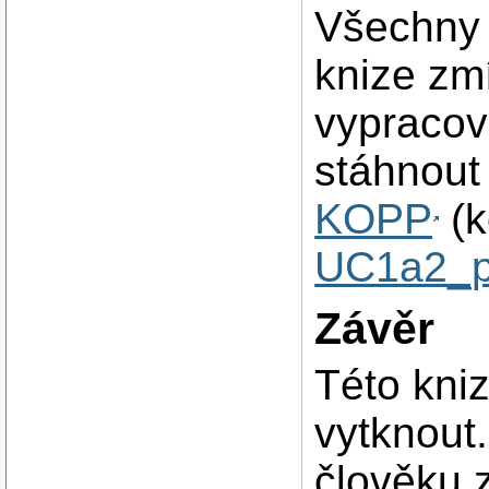
Všechny 
knize zm
vypracov
stáhnout
KOPP
(k
UC1a2_pr
Závěr
Této kni
vytknout
člověku 