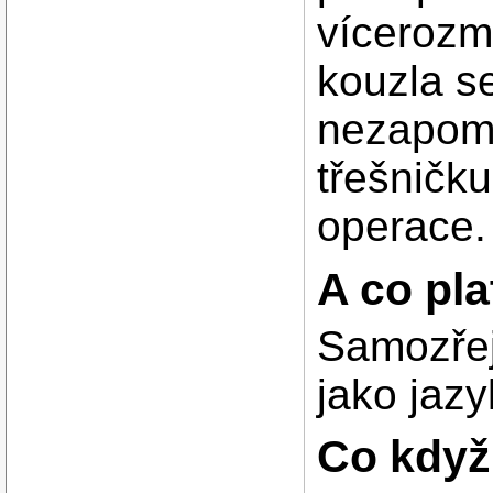
vícerozm
kouzla se
nezapome
třešničk
operace.
A co pl
Samozřejm
jako jazy
Co když