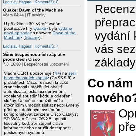
Ladislav Hagara
|
Komentářů: 0
Recenze
Quake: Dawn of the Machine
včera 04:44 | IT novinky
přepra
U příležitosti 30. výročí vydání
počítačové hry
Quake
byla
vydána
vydání 
nová epizoda
s názvem
Dawn of the
Machine
(
Steam
).
vás se
Ladislav Hagara
|
Komentářů: 7
Série bezpečnostních záplat v
základy
produktech Cisco
7.8. 16:00 | Bezpečnostní upozornění
Vládní CERT upozorňuje (
𝕏
) na
sérii
bezpečnostních záplat
(CVSS 9.9) v
Co nám 
produktech Cisco řešících kritické
zranitelnosti umožňující obejití
autentizace, eskalaci oprávnění,
nového
vzdálené spuštění kódu a odepření
služby. Úspěšné zneužití může
útočníkům umožnit získat neoprávněný
Opr
přístup k dotčeným systémům,
kompromitovat zařízení Cisco Catalyst
SD-WAN a Cisco IOS XE, spustit
př
libovolný kód, zpřístupnit citlivé
informace nebo narušit dostupnost
postižených systémů.