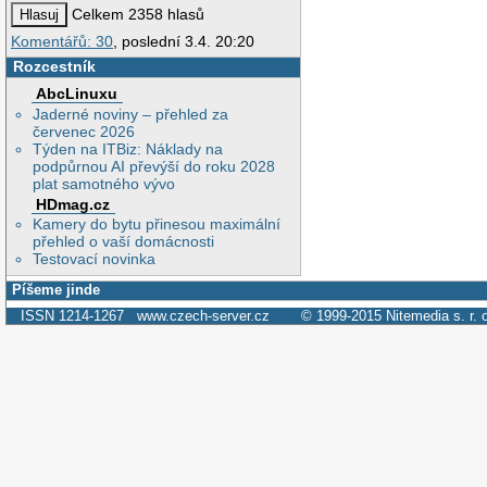
Celkem 2358 hlasů
Komentářů: 30
, poslední 3.4. 20:20
Rozcestník
AbcLinuxu
Jaderné noviny – přehled za
červenec 2026
Týden na ITBiz: Náklady na
podpůrnou AI převýší do roku 2028
plat samotného vývo
HDmag.cz
Kamery do bytu přinesou maximální
přehled o vaší domácnosti
Testovací novinka
Píšeme jinde
ISSN 1214-1267
www.czech-server.cz
© 1999-2015
Nitemedia s. r. 