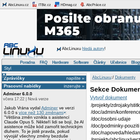
AbcLinuxu.cz
ITBiz.cz
HDmag.cz
AbcPráce.cz
AbcLinuxu
hledá autory
!
Poradna
FAQ
Hardware
Software
Články
Učebnice
Blog
Styl
×
AbcLinuxu
:/
Dokumenty
Zprávičky
napište »
Pracovní nabídky
inzerujte »
Sekce Dokumen
Adminer 6.0.0
Vytvoř dokument
včera 17:22 | Nová verze
/projekty/zdrojaky/stit
Jakub Vrána vydal
Adminer
ve verzi
/doc/admin/konferenc
6.0.0 s
více než 130 změnami
:
"Většina změn vznikla s asistencí
/doc/osobni-udaje
Claude Opus 5. Někteří lidi se bojí, že AI
/doc/podminky-pouziti
asistence může kód zamořit technickým
dluhem. To je jistě pravda, pokud
/doc/napoveda/hledan
vývojář všechny změny bezduše
/projekty/abclinux/ve