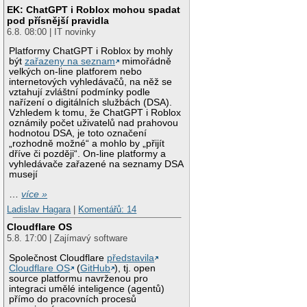
EK: ChatGPT i Roblox mohou spadat
pod přísnější pravidla
6.8. 08:00 | IT novinky
Platformy ChatGPT i Roblox by mohly
být
zařazeny na seznam
mimořádně
velkých on-line platforem nebo
internetových vyhledávačů, na něž se
vztahují zvláštní podmínky podle
nařízení o digitálních službách (DSA).
Vzhledem k tomu, že ChatGPT i Roblox
oznámily počet uživatelů nad prahovou
hodnotou DSA, je toto označení
„rozhodně možné“ a mohlo by „přijít
dříve či později“. On-line platformy a
vyhledávače zařazené na seznamy DSA
musejí
…
více »
Ladislav Hagara
|
Komentářů: 14
Cloudflare OS
5.8. 17:00 | Zajímavý software
Společnost Cloudflare
představila
Cloudflare OS
(
GitHub
), tj. open
source platformu navrženou pro
integraci umělé inteligence (agentů)
přímo do pracovních procesů