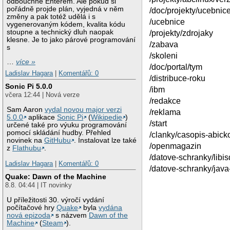
odbouchne Enterem. Ale pokud si
pořádně projde plán, vyjedná v něm
/doc/projekty/ucebnic
změny a pak totéž udělá i s
/ucebnice
vygenerovaným kódem, kvalita kódu
stoupne a technický dluh naopak
/projekty/zdrojaky
klesne. Je to jako párové programování
/zabava
s
/skoleni
…
více »
/doc/portal/tym
Ladislav Hagara
|
Komentářů: 0
/distribuce-roku
Sonic Pi 5.0.0
/ibm
včera 12:44 | Nová verze
/redakce
Sam Aaron
vydal novou major verzi
/reklama
5.0.0
aplikace
Sonic Pi
(
Wikipedie
)
/start
určené také pro výuku programování
pomocí skládání hudby. Přehled
/clanky/casopis-abick
novinek na
GitHubu
. Instalovat lze také
/openmagazin
z
Flathubu
.
/datove-schranky/libis
Ladislav Hagara
|
Komentářů: 0
/datove-schranky/java
Quake: Dawn of the Machine
8.8. 04:44 | IT novinky
U příležitosti 30. výročí vydání
počítačové hry
Quake
byla
vydána
nová epizoda
s názvem
Dawn of the
Machine
(
Steam
).