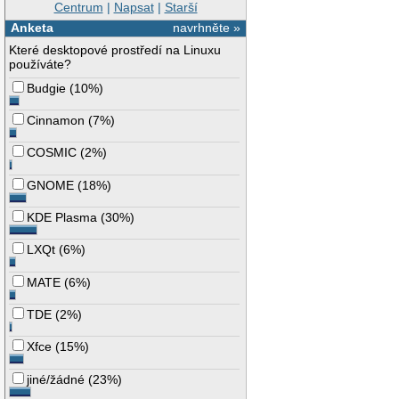
Centrum
|
Napsat
|
Starší
Anketa
navrhněte »
Které desktopové prostředí na Linuxu
používáte?
Budgie
(
10%
)
Cinnamon
(
7%
)
COSMIC
(
2%
)
GNOME
(
18%
)
KDE Plasma
(
30%
)
LXQt
(
6%
)
MATE
(
6%
)
TDE
(
2%
)
Xfce
(
15%
)
jiné/žádné
(
23%
)