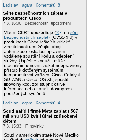
Ladislav Hagara
|
Komentářů: 8
Série bezpečnostních záplat v
produktech Cisco
7.8. 16:00 | Bezpečnostní upozornění
Vládní CERT upozorňuje (
𝕏
) na
sérii
bezpečnostních záplat
(CVSS 9.9) v
produktech Cisco řešících kritické
zranitelnosti umožňující obejití
autentizace, eskalaci oprávnění,
vzdálené spuštění kódu a odepření
služby. Úspěšné zneužití může
útočníkům umožnit získat neoprávněný
přístup k dotčeným systémům,
kompromitovat zařízení Cisco Catalyst
SD-WAN a Cisco IOS XE, spustit
libovolný kód, zpřístupnit citlivé
informace nebo narušit dostupnost
postižených systémů.
Ladislav Hagara
|
Komentářů: 4
Soud nařídil firmě Meta zaplatit 567
milionů USD kvůli újmě způsobené
dětem
7.8. 15:33 | IT novinky
Soud v americkém státě Nové Mexiko
ve čtvrtek
nařídil
internetové