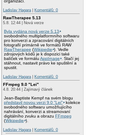
organizací.
Ladislav Hagara
|
Komentářů: 0
RawTherapee 5.13
5.8. 12:44 | Nová verze
Byla vydána nová verze 5.13
svobodného multiplatformního softwaru
pro konverzi a zpracování digitálních
fotografií primárně ve formátů RAW
RawTherapee
(
Wikipedie
). Vedle
zdrojových kódů je k dispozici také
balíček ve formátu
AppImage
. Stačí jej
stáhnout, nastavit právo ke spuštění a
spustit.
Ladislav Hagara
|
Komentářů: 0
FFmpeg 9.0 "Lei"
4.8. 20:44 | Zajímavý článek
Jean-Baptiste Kempf na svém blogu
představil novou verzi 9.0 "Lei"
kolekce
svobodného softwaru umožňujícího
nahrávání, konverzi a streamovaní
digitálního zvuku a obrazu
FFmpeg
(
Wikipedie
).
Ladislav Hagara
|
Komentářů: 0