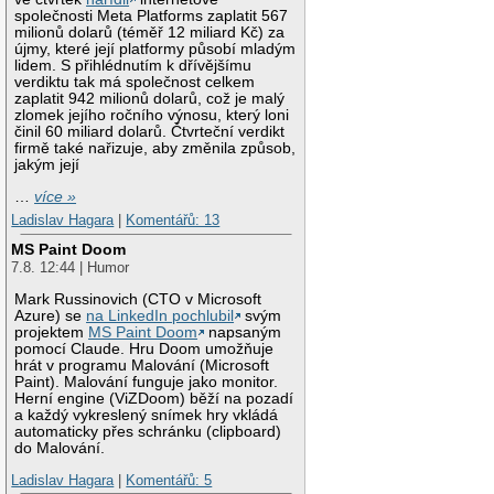
společnosti Meta Platforms zaplatit 567
milionů dolarů (téměř 12 miliard Kč) za
újmy, které její platformy působí mladým
lidem. S přihlédnutím k dřívějšímu
verdiktu tak má společnost celkem
zaplatit 942 milionů dolarů, což je malý
zlomek jejího ročního výnosu, který loni
činil 60 miliard dolarů. Čtvrteční verdikt
firmě také nařizuje, aby změnila způsob,
jakým její
…
více »
Ladislav Hagara
|
Komentářů: 13
MS Paint Doom
7.8. 12:44 | Humor
Mark Russinovich (CTO v Microsoft
Azure) se
na LinkedIn pochlubil
svým
projektem
MS Paint Doom
napsaným
pomocí Claude. Hru Doom umožňuje
hrát v programu Malování (Microsoft
Paint). Malování funguje jako monitor.
Herní engine (ViZDoom) běží na pozadí
a každý vykreslený snímek hry vkládá
automaticky přes schránku (clipboard)
do Malování.
Ladislav Hagara
|
Komentářů: 5