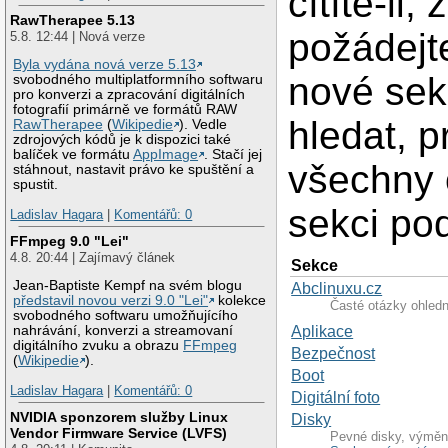
cítíte-li
RawTherapee 5.13
požádejte
5.8. 12:44 | Nová verze
Byla vydána nová verze 5.13
nové sekc
svobodného multiplatformního softwaru
pro konverzi a zpracování digitálních
fotografií primárně ve formátů RAW
hledat, p
RawTherapee
(
Wikipedie
). Vedle
zdrojových kódů je k dispozici také
balíček ve formátu
AppImage
. Stačí jej
všechny 
stáhnout, nastavit právo ke spuštění a
spustit.
sekci po
Ladislav Hagara
|
Komentářů: 0
FFmpeg 9.0 "Lei"
4.8. 20:44 | Zajímavý článek
Sekce
Jean-Baptiste Kempf na svém blogu
Abclinuxu.cz
představil novou verzi 9.0 "Lei"
kolekce
Časté otázky ohledn
svobodného softwaru umožňujícího
Aplikace
nahrávání, konverzi a streamovaní
digitálního zvuku a obrazu
FFmpeg
Bezpečnost
(
Wikipedie
).
Boot
Ladislav Hagara
|
Komentářů: 0
Digitální foto
NVIDIA sponzorem služby Linux
Disky
Vendor Firmware Service (LVFS)
Pevné disky, výměn