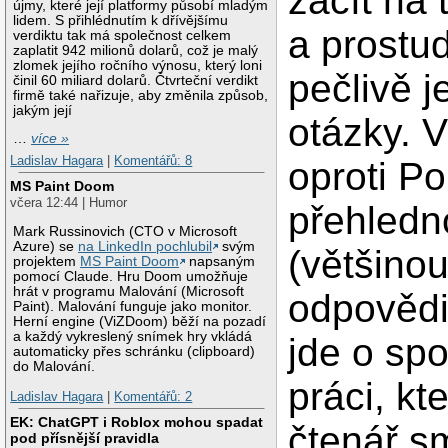
začít na 
újmy, které její platformy působí mladým
lidem. S přihlédnutím k dřívějšímu
a prostu
verdiktu tak má společnost celkem
zaplatit 942 milionů dolarů, což je malý
zlomek jejího ročního výnosu, který loni
pečlivě j
činil 60 miliard dolarů. Čtvrteční verdikt
firmě také nařizuje, aby změnila způsob,
jakým její
otázky. 
…
více »
Ladislav Hagara
|
Komentářů: 8
oproti Po
MS Paint Doom
včera 12:44 | Humor
přehledn
Mark Russinovich (CTO v Microsoft
Azure) se
na LinkedIn pochlubil
svým
(většinou
projektem
MS Paint Doom
napsaným
pomocí Claude. Hru Doom umožňuje
hrát v programu Malování (Microsoft
odpovědi
Paint). Malování funguje jako monitor.
Herní engine (ViZDoom) běží na pozadí
a každý vykreslený snímek hry vkládá
jde o sp
automaticky přes schránku (clipboard)
do Malování.
práci, kt
Ladislav Hagara
|
Komentářů: 2
EK: ChatGPT i Roblox mohou spadat
čtenář sm
pod přísnější pravidla