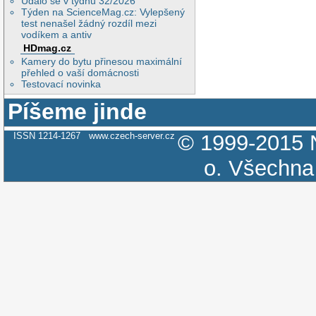
Událo se v týdnu 32/2026
Týden na ScienceMag.cz: Vylepšený
test nenašel žádný rozdíl mezi
vodíkem a antiv
HDmag.cz
Kamery do bytu přinesou maximální
přehled o vaší domácnosti
Testovací novinka
Píšeme jinde
ISSN 1214-1267
www.czech-server.cz
© 1999-2015
o.
Všechna 