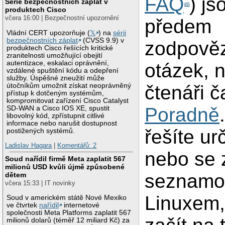
FAQ
) js
Série bezpečnostních záplat v
produktech Cisco
včera 16:00 | Bezpečnostní upozornění
předem
Vládní CERT upozorňuje (
𝕏
) na
sérii
bezpečnostních záplat
(CVSS 9.9) v
zodpově
produktech Cisco řešících kritické
zranitelnosti umožňující obejití
autentizace, eskalaci oprávnění,
otázek, n
vzdálené spuštění kódu a odepření
služby. Úspěšné zneužití může
útočníkům umožnit získat neoprávněný
čtenáři č
přístup k dotčeným systémům,
kompromitovat zařízení Cisco Catalyst
Poradně
SD-WAN a Cisco IOS XE, spustit
libovolný kód, zpřístupnit citlivé
informace nebo narušit dostupnost
řešíte ur
postižených systémů.
Ladislav Hagara
|
Komentářů: 2
nebo se 
Soud nařídil firmě Meta zaplatit 567
milionů USD kvůli újmě způsobené
seznamo
dětem
včera 15:33 | IT novinky
Linuxem,
Soud v americkém státě Nové Mexiko
ve čtvrtek
nařídil
internetové
společnosti Meta Platforms zaplatit 567
milionů dolarů (téměř 12 miliard Kč) za