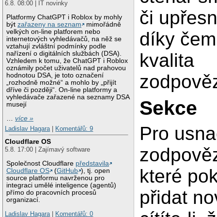
6.8. 08:00 | IT novinky
či upřes
Platformy ChatGPT i Roblox by mohly
být
zařazeny na seznam
mimořádně
velkých on-line platforem nebo
díky čem
internetových vyhledávačů, na něž se
vztahují zvláštní podmínky podle
kvalita
nařízení o digitálních službách (DSA).
Vzhledem k tomu, že ChatGPT i Roblox
oznámily počet uživatelů nad prahovou
zodpověz
hodnotou DSA, je toto označení
„rozhodně možné“ a mohlo by „přijít
dříve či později“. On-line platformy a
vyhledávače zařazené na seznamy DSA
Sekce
musejí
…
více »
Pro usna
Ladislav Hagara
|
Komentářů: 9
Cloudflare OS
zodpověz
5.8. 17:00 | Zajímavý software
Společnost Cloudflare
představila
které pok
Cloudflare OS
(
GitHub
), tj. open
source platformu navrženou pro
integraci umělé inteligence (agentů)
přidat n
přímo do pracovních procesů
organizací.
Ladislav Hagara
|
Komentářů: 0