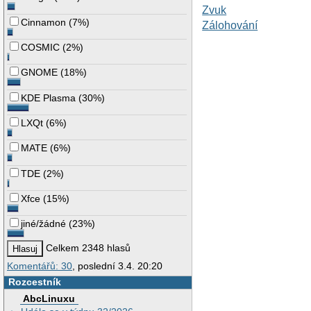
Zvuk
Cinnamon
(
7%
)
Zálohování
COSMIC
(
2%
)
GNOME
(
18%
)
KDE Plasma
(
30%
)
LXQt
(
6%
)
MATE
(
6%
)
TDE
(
2%
)
Xfce
(
15%
)
jiné/žádné
(
23%
)
Celkem 2348 hlasů
Komentářů: 30
, poslední 3.4. 20:20
Rozcestník
AbcLinuxu