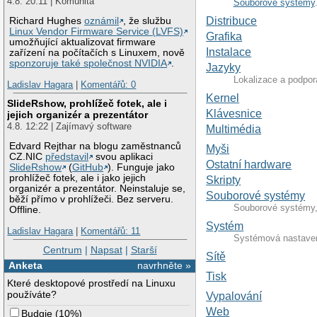
4.8. 20:11 | Komunita
Souborové systémy
Distribuce
Richard Hughes
oznámil
, že službu
Linux Vendor Firmware Service (LVFS)
Grafika
umožňující aktualizovat firmware
Instalace
zařízení na počítačích s Linuxem, nově
sponzoruje také společnost NVIDIA
.
Jazyky
Lokalizace a podpor
Ladislav Hagara
|
Komentářů: 0
Kernel
SlideRshow, prohlížeč fotek, ale i
Klávesnice
jejich organizér a prezentátor
4.8. 12:22 | Zajímavý software
Multimédia
Edvard Rejthar na blogu zaměstnanců
Myši
CZ.NIC
představil
svou aplikaci
Ostatní hardware
SlideRshow
(
GitHub
). Funguje jako
prohlížeč fotek, ale i jako jejich
Skripty
organizér a prezentátor. Neinstaluje se,
Souborové systémy
běží přímo v prohlížeči. Bez serveru.
Souborové systémy, 
Offline.
Systém
Ladislav Hagara
|
Komentářů: 11
Systémová nastavení
Centrum
|
Napsat
|
Starší
Sítě
Anketa
navrhněte »
Tisk
Které desktopové prostředí na Linuxu
používáte?
Vypalování
Web
Budgie
(
10%
)