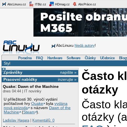
AbcLinuxu.cz
ITBiz.cz
HDmag.cz
AbcPráce.cz
AbcLinuxu
hledá autory
!
Poradna
FAQ
Hardware
Software
Články
Učebnice
Blog
Styl
×
Často k
Zprávičky
napište »
Pracovní nabídky
inzerujte »
otázky
Quake: Dawn of the Machine
dnes 04:44 | IT novinky
U příležitosti 30. výročí vydání
Často kl
počítačové hry
Quake
byla
vydána
nová epizoda
s názvem
Dawn of the
Machine
(
Steam
).
otázky (a
Ladislav Hagara
|
Komentářů: 0