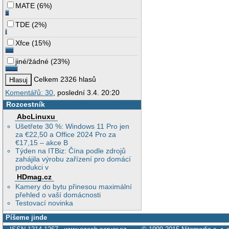
MATE
(
6%
)
TDE
(
2%
)
Xfce
(
15%
)
jiné/žádné
(
23%
)
Celkem 2326 hlasů
Komentářů: 30
, poslední 3.4. 20:20
Rozcestník
AbcLinuxu
Ušetřete 30 %: Windows 11 Pro jen
za €22,50 a Office 2024 Pro za
€17,15 – akce B
Týden na ITBiz: Čína podle zdrojů
zahájila výrobu zařízení pro domácí
produkci v
HDmag.cz
Kamery do bytu přinesou maximální
přehled o vaší domácnosti
Testovací novinka
Píšeme jinde