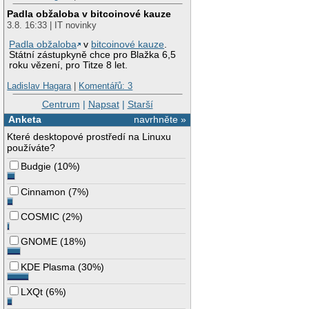
Padla obžaloba v bitcoinové kauze
3.8. 16:33 | IT novinky
Padla obžaloba
v
bitcoinové kauze
.
Státní zástupkyně chce pro Blažka 6,5
roku vězení, pro Titze 8 let.
Ladislav Hagara
|
Komentářů: 3
Centrum
|
Napsat
|
Starší
Anketa
navrhněte »
Které desktopové prostředí na Linuxu
používáte?
Budgie
(
10%
)
Cinnamon
(
7%
)
COSMIC
(
2%
)
GNOME
(
18%
)
KDE Plasma
(
30%
)
LXQt
(
6%
)