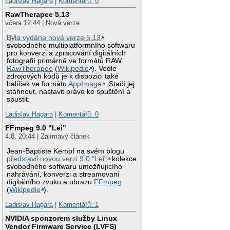
Ladislav Hagara
|
Komentářů: 0
RawTherapee 5.13
včera 12:44 | Nová verze
Byla vydána nová verze 5.13
svobodného multiplatformního softwaru
pro konverzi a zpracování digitálních
fotografií primárně ve formátů RAW
RawTherapee
(
Wikipedie
). Vedle
zdrojových kódů je k dispozici také
balíček ve formátu
AppImage
. Stačí jej
stáhnout, nastavit právo ke spuštění a
spustit.
Ladislav Hagara
|
Komentářů: 0
FFmpeg 9.0 "Lei"
4.8. 20:44 | Zajímavý článek
Jean-Baptiste Kempf na svém blogu
představil novou verzi 9.0 "Lei"
kolekce
svobodného softwaru umožňujícího
nahrávání, konverzi a streamovaní
digitálního zvuku a obrazu
FFmpeg
(
Wikipedie
).
Ladislav Hagara
|
Komentářů: 1
NVIDIA sponzorem služby Linux
Vendor Firmware Service (LVFS)