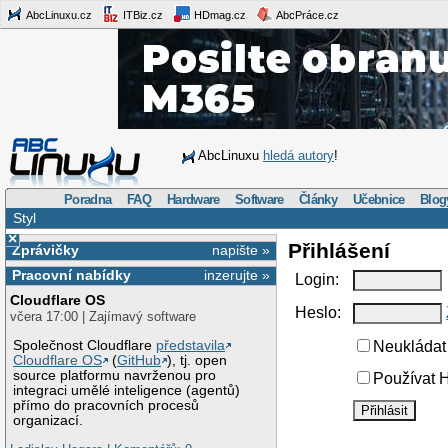
AbcLinuxu.cz
ITBiz.cz
HDmag.cz
AbcPráce.cz
AbcLinuxu
hledá autory
!
Poradna
FAQ
Hardware
Software
Články
Učebnice
Blog
Styl
×
Přihlášení
Zprávičky
napište »
Pracovní nabídky
inzerujte »
Login:
Cloudflare OS
Heslo:
včera 17:00 | Zajímavý software
Společnost Cloudflare
představila
Neukládat 
Cloudflare OS
(
GitHub
), tj. open
source platformu navrženou pro
Používat H
integraci umělé inteligence (agentů)
přímo do pracovních procesů
organizací.