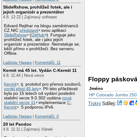
SlideRshow, prohlížeč fotek, ale i
jejich organizér a prezentátor
4.8. 12:22 | Zajímavý software
Edvard Rejthar na blogu zaměstnanců
CZ.NIC
představil
svou aplikaci
SlideRshow
(
GitHub
). Funguje jako
prohlížeč fotek, ale i jako jejich
organizér a prezentátor. Neinstaluje se,
běží přímo v prohlížeči. Bez serveru.
Offline.
Ladislav Hagara
|
Komentářů: 11
Kermit má 45 let. Vydán C-Kermit 11
4.8. 11:44 | Nová verze
Floppy pásková
Kermit
, tj. protokol pro přenos souborů,
Jméno
vznikl před 45 lety
. Při této příležitosti
byla po 15 letech od vydání poslední
HP Colorado Jumbo 250
stabilní verze 9.0.302 vydána
nová
stabilní verze 11
implementace
C-
Tiskni
Sdílej:
Kermit
. S podporou IPv6.
Ladislav Hagara
|
Komentářů: 0
20 let Pandoc
4.8. 11:11 | Zajímavý článek