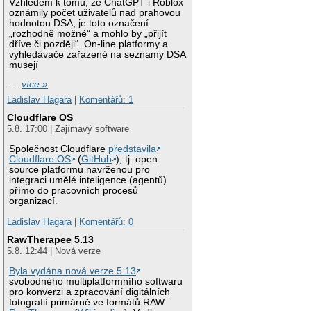
Vzhledem k tomu, že ChatGPT i Roblox
oznámily počet uživatelů nad prahovou
hodnotou DSA, je toto označení
„rozhodně možné“ a mohlo by „přijít
dříve či později“. On-line platformy a
vyhledávače zařazené na seznamy DSA
musejí
…
více »
Ladislav Hagara
|
Komentářů: 1
Cloudflare OS
5.8. 17:00 | Zajímavý software
Společnost Cloudflare
představila
Cloudflare OS
(
GitHub
), tj. open
source platformu navrženou pro
integraci umělé inteligence (agentů)
přímo do pracovních procesů
organizací.
Ladislav Hagara
|
Komentářů: 0
RawTherapee 5.13
5.8. 12:44 | Nová verze
Byla vydána nová verze 5.13
svobodného multiplatformního softwaru
pro konverzi a zpracování digitálních
fotografií primárně ve formátů RAW