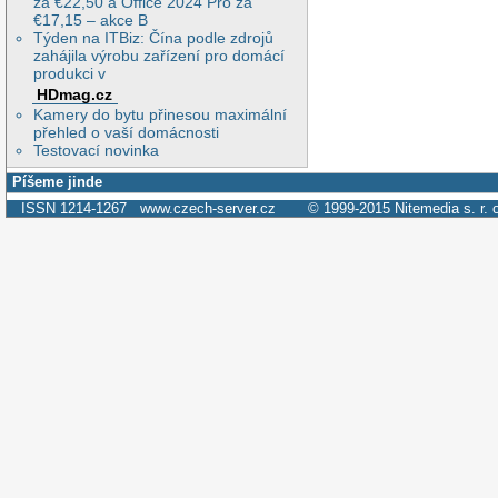
za €22,50 a Office 2024 Pro za
€17,15 – akce B
Týden na ITBiz: Čína podle zdrojů
zahájila výrobu zařízení pro domácí
produkci v
HDmag.cz
Kamery do bytu přinesou maximální
přehled o vaší domácnosti
Testovací novinka
Píšeme jinde
ISSN 1214-1267
www.czech-server.cz
© 1999-2015
Nitemedia s. r. 