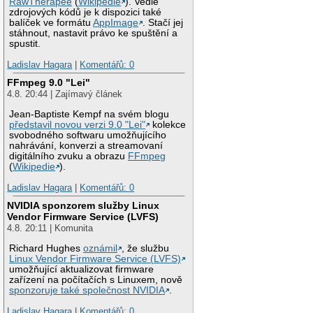
RawTherapee
(
Wikipedie
). Vedle
zdrojových kódů je k dispozici také
balíček ve formátu
AppImage
. Stačí jej
stáhnout, nastavit právo ke spuštění a
spustit.
Ladislav Hagara
|
Komentářů: 0
FFmpeg 9.0 "Lei"
4.8. 20:44 | Zajímavý článek
Jean-Baptiste Kempf na svém blogu
představil novou verzi 9.0 "Lei"
kolekce
svobodného softwaru umožňujícího
nahrávání, konverzi a streamovaní
digitálního zvuku a obrazu
FFmpeg
(
Wikipedie
).
Ladislav Hagara
|
Komentářů: 0
NVIDIA sponzorem služby Linux
Vendor Firmware Service (LVFS)
4.8. 20:11 | Komunita
Richard Hughes
oznámil
, že službu
Linux Vendor Firmware Service (LVFS)
umožňující aktualizovat firmware
zařízení na počítačích s Linuxem, nově
sponzoruje také společnost NVIDIA
.
Ladislav Hagara
|
Komentářů: 0