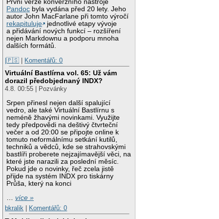
První verze konverzního nástroje
Pandoc
byla vydána před 20 lety. Jeho
autor John MacFarlane při tomto výročí
rekapituluje
jednotlivé etapy vývoje
a přidávání nových funkcí – rozšíření
nejen Markdownu a podporu mnoha
dalších formátů.
|🇵🇸
|
Komentářů: 0
Virtuální Bastlírna vol. 65: Už vám
dorazil předobjednaný INDX?
4.8. 00:55 | Pozvánky
Srpen přinesl nejen další spalující
vedro, ale také Virtuální Bastlírnu s
neméně žhavými novinkami. Využijte
tedy předpovědi na deštivý čtvrteční
večer a od 20:00 se připojte online k
tomuto neformálnímu setkání kutilů,
techniků a vědců, kde se strahovskými
bastlíři proberete nejzajímavější věci, na
které jste narazili za poslední měsíc.
Pokud jde o novinky, řeč zcela jistě
přijde na systém INDX pro tiskárny
Průša, který na konci
…
více »
bkralik
|
Komentářů: 0