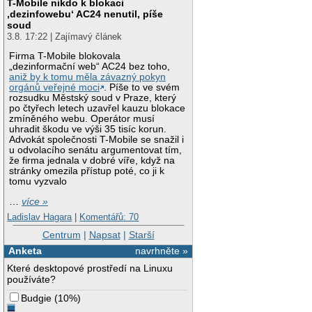
T-Mobile nikdo k blokaci
‚dezinfowebu‘ AC24 nenutil, píše
soud
3.8. 17:22 | Zajímavý článek
Firma T-Mobile blokovala
„dezinformační web“ AC24 bez toho,
aniž by k tomu měla závazný pokyn
orgánů veřejné moci
. Píše to ve svém
rozsudku Městský soud v Praze, který
po čtyřech letech uzavřel kauzu blokace
zmíněného webu. Operátor musí
uhradit škodu ve výši 35 tisíc korun.
Advokát společnosti T-Mobile se snažil i
u odvolacího senátu argumentovat tím,
že firma jednala v dobré víře, když na
stránky omezila přístup poté, co ji k
tomu vyzvalo
…
více »
Ladislav Hagara
|
Komentářů: 70
Centrum
|
Napsat
|
Starší
Anketa
navrhněte »
Které desktopové prostředí na Linuxu
používáte?
Budgie
(
10%
)