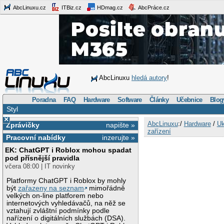
AbcLinuxu.cz
ITBiz.cz
HDmag.cz
AbcPráce.cz
AbcLinuxu
hledá autory
!
Poradna
FAQ
Hardware
Software
Články
Učebnice
Blog
Styl
×
AbcLinuxu
:/
Hardware
/
Uk
Zprávičky
napište »
zařízení
Pracovní nabídky
inzerujte »
EK: ChatGPT i Roblox mohou spadat
pod přísnější pravidla
včera 08:00 | IT novinky
Platformy ChatGPT i Roblox by mohly
být
zařazeny na seznam
mimořádně
velkých on-line platforem nebo
internetových vyhledávačů, na něž se
vztahují zvláštní podmínky podle
nařízení o digitálních službách (DSA).