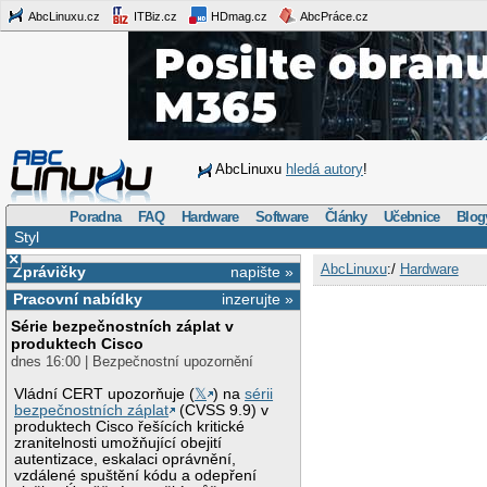
AbcLinuxu.cz
ITBiz.cz
HDmag.cz
AbcPráce.cz
AbcLinuxu
hledá autory
!
Poradna
FAQ
Hardware
Software
Články
Učebnice
Blog
Styl
×
AbcLinuxu
:/
Hardware
Zprávičky
napište »
Pracovní nabídky
inzerujte »
Série bezpečnostních záplat v
produktech Cisco
dnes 16:00 | Bezpečnostní upozornění
Vládní CERT upozorňuje (
𝕏
) na
sérii
bezpečnostních záplat
(CVSS 9.9) v
produktech Cisco řešících kritické
zranitelnosti umožňující obejití
autentizace, eskalaci oprávnění,
vzdálené spuštění kódu a odepření