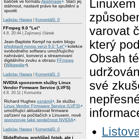
Linuxem 
balíček ve formátu
AppImage
. Stačí jej
stáhnout, nastavit právo ke spuštění a
spustit.
způsobem
Ladislav Hagara
|
Komentářů: 0
varovat 
FFmpeg 9.0 "Lei"
4.8. 20:44 | Zajímavý článek
který po
Jean-Baptiste Kempf na svém blogu
představil novou verzi 9.0 "Lei"
kolekce
svobodného softwaru umožňujícího
Obsah tét
nahrávání, konverzi a streamovaní
digitálního zvuku a obrazu
FFmpeg
(
Wikipedie
).
udržován 
Ladislav Hagara
|
Komentářů: 0
své zkuše
NVIDIA sponzorem služby Linux
Vendor Firmware Service (LVFS)
4.8. 20:11 | Komunita
nepřesné,
Richard Hughes
oznámil
, že službu
Linux Vendor Firmware Service (LVFS)
informac
umožňující aktualizovat firmware
zařízení na počítačích s Linuxem, nově
sponzoruje také společnost NVIDIA
.
Listov
Ladislav Hagara
|
Komentářů: 0
SlideRshow, prohlížeč fotek, ale i