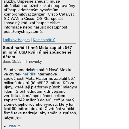
služby. Úspěšné zneužití může
útočníkům umožnit získat neoprávněný
přístup k dotčeným systémům,
kompromitovat zařízení Cisco Catalyst
SD-WAN a Cisco IOS XE, spustit
libovolný kód, zpřístupnit citlivé
informace nebo narušit dostupnost
postižených systémů.
Ladislav Hagara
|
Komentářů: 0
Soud nařídil firmě Meta zaplatit 567
milionů USD kvůli újmě způsobené
dětem
dnes 15:33 | IT novinky
Soud v americkém státě Nové Mexiko
ve čtvrtek
nařídil
internetové
společnosti Meta Platforms zaplatit 567
milionů dolarů (téměř 12 miliard Kč) za
újmy, které její platformy působí mladým
lidem. S přihlédnutím k dřívějšímu
verdiktu tak má společnost celkem
zaplatit 942 milionů dolarů, což je malý
zlomek jejího ročního výnosu, který loni
činil 60 miliard dolarů. Čtvrteční verdikt
firmě také nařizuje, aby změnila způsob,
jakým její
…
více »