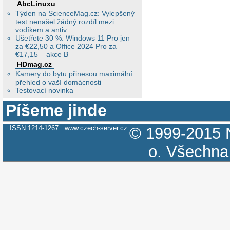
AbcLinuxu
Týden na ScienceMag.cz: Vylepšený
test nenašel žádný rozdíl mezi
vodíkem a antiv
Ušetřete 30 %: Windows 11 Pro jen
za €22,50 a Office 2024 Pro za
€17,15 – akce B
HDmag.cz
Kamery do bytu přinesou maximální
přehled o vaší domácnosti
Testovací novinka
Píšeme jinde
ISSN 1214-1267
www.czech-server.cz
© 1999-2015
o.
Všechna 