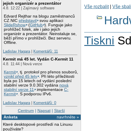
jejich organizér a prezentátor
Vše rozbalit
|
Vše sbali
4.8. 12:22 | Zajímavý software
Hard
Edvard Rejthar na blogu zaměstnanců
CZ.NIC
představil
svou aplikaci
SlideRshow
(
GitHub
). Funguje jako
prohlížeč fotek, ale i jako jejich
organizér a prezentátor. Neinstaluje se,
Tiskni
Sd
běží přímo v prohlížeči. Bez serveru.
Offline.
Ladislav Hagara
|
Komentářů: 11
Kermit má 45 let. Vydán C-Kermit 11
4.8. 11:44 | Nová verze
Kermit
, tj. protokol pro přenos souborů,
vznikl před 45 lety
. Při této příležitosti
byla po 15 letech od vydání poslední
stabilní verze 9.0.302 vydána
nová
stabilní verze 11
implementace
C-
Kermit
. S podporou IPv6.
Ladislav Hagara
|
Komentářů: 0
Centrum
|
Napsat
|
Starší
Anketa
navrhněte »
Které desktopové prostředí na Linuxu
používáte?