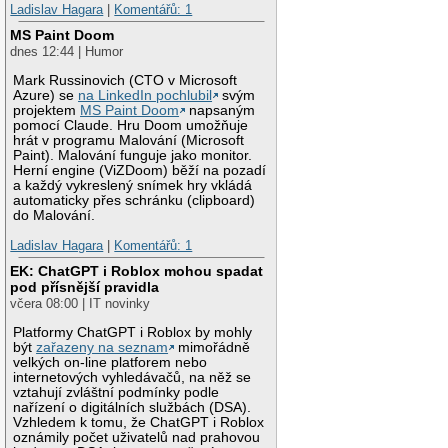
Ladislav Hagara
|
Komentářů: 1
MS Paint Doom
dnes 12:44 | Humor
Mark Russinovich (CTO v Microsoft
Azure) se
na LinkedIn pochlubil
svým
projektem
MS Paint Doom
napsaným
pomocí Claude. Hru Doom umožňuje
hrát v programu Malování (Microsoft
Paint). Malování funguje jako monitor.
Herní engine (ViZDoom) běží na pozadí
a každý vykreslený snímek hry vkládá
automaticky přes schránku (clipboard)
do Malování.
Ladislav Hagara
|
Komentářů: 1
EK: ChatGPT i Roblox mohou spadat
pod přísnější pravidla
včera 08:00 | IT novinky
Platformy ChatGPT i Roblox by mohly
být
zařazeny na seznam
mimořádně
velkých on-line platforem nebo
internetových vyhledávačů, na něž se
vztahují zvláštní podmínky podle
nařízení o digitálních službách (DSA).
Vzhledem k tomu, že ChatGPT i Roblox
oznámily počet uživatelů nad prahovou