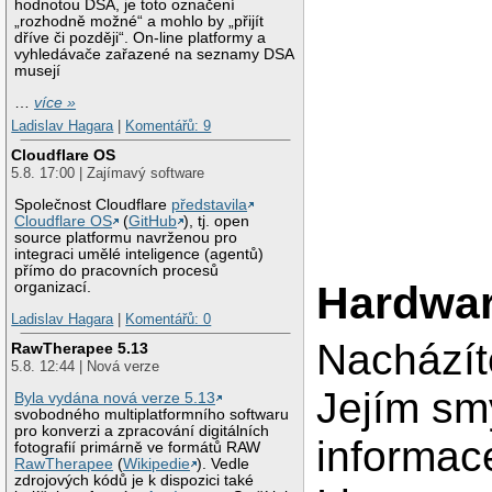
hodnotou DSA, je toto označení
„rozhodně možné“ a mohlo by „přijít
dříve či později“. On-line platformy a
vyhledávače zařazené na seznamy DSA
musejí
…
více »
Ladislav Hagara
|
Komentářů: 9
Cloudflare OS
5.8. 17:00 | Zajímavý software
Společnost Cloudflare
představila
Cloudflare OS
(
GitHub
), tj. open
source platformu navrženou pro
integraci umělé inteligence (agentů)
přímo do pracovních procesů
Hardwa
organizací.
Ladislav Hagara
|
Komentářů: 0
Nacházít
RawTherapee 5.13
5.8. 12:44 | Nová verze
Jejím sm
Byla vydána nová verze 5.13
svobodného multiplatformního softwaru
pro konverzi a zpracování digitálních
informac
fotografií primárně ve formátů RAW
RawTherapee
(
Wikipedie
). Vedle
zdrojových kódů je k dispozici také