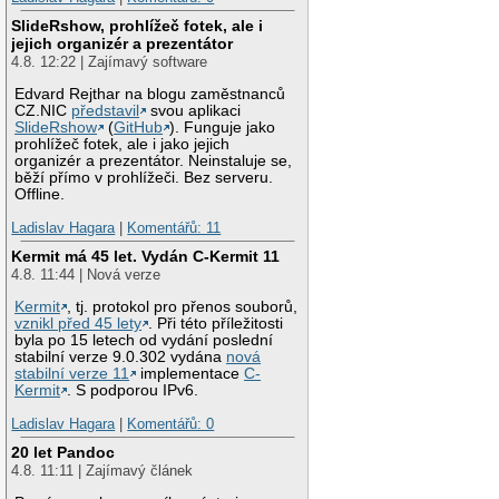
SlideRshow, prohlížeč fotek, ale i
jejich organizér a prezentátor
4.8. 12:22 | Zajímavý software
Edvard Rejthar na blogu zaměstnanců
CZ.NIC
představil
svou aplikaci
SlideRshow
(
GitHub
). Funguje jako
prohlížeč fotek, ale i jako jejich
organizér a prezentátor. Neinstaluje se,
běží přímo v prohlížeči. Bez serveru.
Offline.
Ladislav Hagara
|
Komentářů: 11
Kermit má 45 let. Vydán C-Kermit 11
4.8. 11:44 | Nová verze
Kermit
, tj. protokol pro přenos souborů,
vznikl před 45 lety
. Při této příležitosti
byla po 15 letech od vydání poslední
stabilní verze 9.0.302 vydána
nová
stabilní verze 11
implementace
C-
Kermit
. S podporou IPv6.
Ladislav Hagara
|
Komentářů: 0
20 let Pandoc
4.8. 11:11 | Zajímavý článek