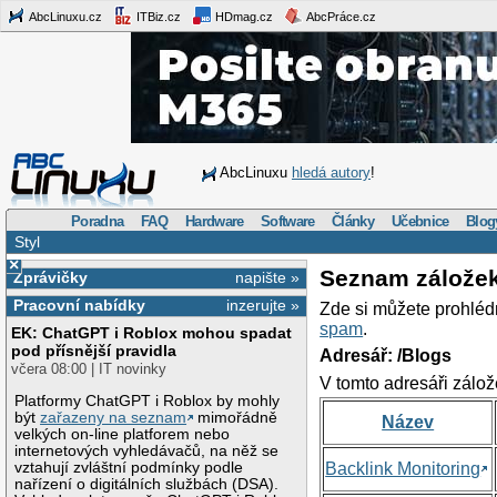
AbcLinuxu.cz
ITBiz.cz
HDmag.cz
AbcPráce.cz
AbcLinuxu
hledá autory
!
Poradna
FAQ
Hardware
Software
Články
Učebnice
Blog
Styl
×
Seznam zálože
Zprávičky
napište »
Pracovní nabídky
inzerujte »
Zde si můžete prohléd
spam
.
EK: ChatGPT i Roblox mohou spadat
pod přísnější pravidla
Adresář: /Blogs
včera 08:00 | IT novinky
V tomto adresáři zálož
Platformy ChatGPT i Roblox by mohly
být
zařazeny na seznam
mimořádně
Název
velkých on-line platforem nebo
internetových vyhledávačů, na něž se
vztahují zvláštní podmínky podle
Backlink Monitoring
nařízení o digitálních službách (DSA).