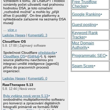
Vzhledem k tomu, že ChatGPT i Roblox
Free Trustflow
oznámily počet uživatelů nad prahovou
Checker
hodnotou DSA, je toto označení
„rozhodně možné“ a mohlo by „přijít
Google Ranking
dříve či později“. On-line platformy a
vyhledávače zařazené na seznamy DSA
musejí
Guest posting
…
více »
Keyword Rank
Ladislav Hagara
|
Komentářů: 3
Tracker
Cloudflare OS
Moz Domain
5.8. 17:00 | Zajímavý software
Authority
Společnost Cloudflare
představila
Programmatic SEO
Cloudflare OS
(
GitHub
), tj. open
source platformu navrženou pro
integraci umělé inteligence (agentů)
Spam Score
přímo do pracovních procesů
organizací.
Ladislav Hagara
|
Komentářů: 0
RawTherapee 5.13
5.8. 12:44 | Nová verze
Byla vydána nová verze 5.13
svobodného multiplatformního softwaru
pro konverzi a zpracování digitálních
fotografií primárně ve formátů RAW