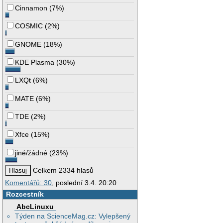
Cinnamon
(
7%
)
COSMIC
(
2%
)
GNOME
(
18%
)
KDE Plasma
(
30%
)
LXQt
(
6%
)
MATE
(
6%
)
TDE
(
2%
)
Xfce
(
15%
)
jiné/žádné
(
23%
)
Celkem 2334 hlasů
Komentářů: 30
, poslední 3.4. 20:20
Rozcestník
AbcLinuxu
Týden na ScienceMag.cz: Vylepšený