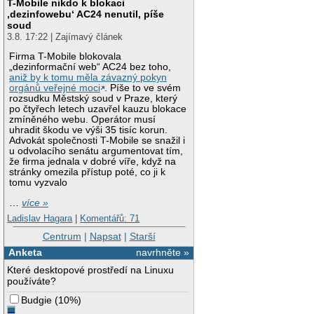
T-Mobile nikdo k blokaci
‚dezinfowebu‘ AC24 nenutil, píše
soud
3.8. 17:22 | Zajímavý článek
Firma T-Mobile blokovala
„dezinformační web“ AC24 bez toho,
aniž by k tomu měla závazný pokyn
orgánů veřejné moci
. Píše to ve svém
rozsudku Městský soud v Praze, který
po čtyřech letech uzavřel kauzu blokace
zmíněného webu. Operátor musí
uhradit škodu ve výši 35 tisíc korun.
Advokát společnosti T-Mobile se snažil i
u odvolacího senátu argumentovat tím,
že firma jednala v dobré víře, když na
stránky omezila přístup poté, co ji k
tomu vyzvalo
…
více »
Ladislav Hagara
|
Komentářů: 71
Centrum
|
Napsat
|
Starší
Anketa
navrhněte »
Které desktopové prostředí na Linuxu
používáte?
Budgie
(
10%
)