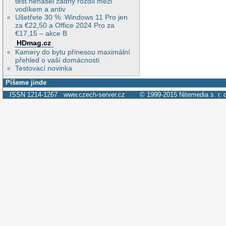
test nenašel žádný rozdíl mezi
vodíkem a antiv
Ušetřete 30 %: Windows 11 Pro jen
za €22,50 a Office 2024 Pro za
€17,15 – akce B
HDmag.cz
Kamery do bytu přinesou maximální
přehled o vaší domácnosti
Testovací novinka
Píšeme jinde
ISSN 1214-1267
www.czech-server.cz
© 1999-2015
Nitemedia s. r. 