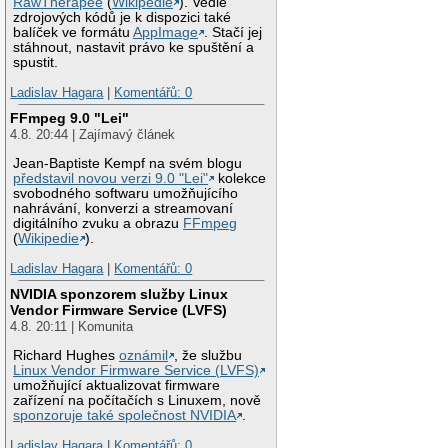
RawTherapee
(
Wikipedie
). Vedle
zdrojových kódů je k dispozici také
balíček ve formátu
AppImage
. Stačí jej
stáhnout, nastavit právo ke spuštění a
spustit.
Ladislav Hagara
|
Komentářů: 0
FFmpeg 9.0 "Lei"
4.8. 20:44 | Zajímavý článek
Jean-Baptiste Kempf na svém blogu
představil novou verzi 9.0 "Lei"
kolekce
svobodného softwaru umožňujícího
nahrávání, konverzi a streamovaní
digitálního zvuku a obrazu
FFmpeg
(
Wikipedie
).
Ladislav Hagara
|
Komentářů: 0
NVIDIA sponzorem služby Linux
Vendor Firmware Service (LVFS)
4.8. 20:11 | Komunita
Richard Hughes
oznámil
, že službu
Linux Vendor Firmware Service (LVFS)
umožňující aktualizovat firmware
zařízení na počítačích s Linuxem, nově
sponzoruje také společnost NVIDIA
.
Ladislav Hagara
|
Komentářů: 0