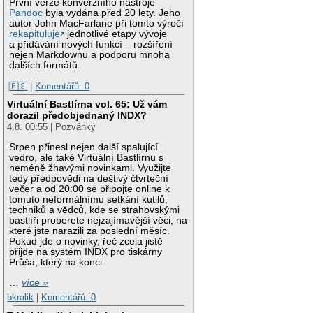
První verze konverzního nástroje
Pandoc
byla vydána před 20 lety. Jeho
autor John MacFarlane při tomto výročí
rekapituluje
jednotlivé etapy vývoje
a přidávání nových funkcí – rozšíření
nejen Markdownu a podporu mnoha
dalších formátů.
|🇵🇸
|
Komentářů: 0
Virtuální Bastlírna vol. 65: Už vám
dorazil předobjednaný INDX?
4.8. 00:55 | Pozvánky
Srpen přinesl nejen další spalující
vedro, ale také Virtuální Bastlírnu s
neméně žhavými novinkami. Využijte
tedy předpovědi na deštivý čtvrteční
večer a od 20:00 se připojte online k
tomuto neformálnímu setkání kutilů,
techniků a vědců, kde se strahovskými
bastlíři proberete nejzajímavější věci, na
které jste narazili za poslední měsíc.
Pokud jde o novinky, řeč zcela jistě
přijde na systém INDX pro tiskárny
Průša, který na konci
…
více »
bkralik
|
Komentářů: 0