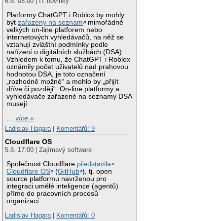
6.8. 08:00 | IT novinky
Platformy ChatGPT i Roblox by mohly
být
zařazeny na seznam
mimořádně
velkých on-line platforem nebo
internetových vyhledávačů, na něž se
vztahují zvláštní podmínky podle
nařízení o digitálních službách (DSA).
Vzhledem k tomu, že ChatGPT i Roblox
oznámily počet uživatelů nad prahovou
hodnotou DSA, je toto označení
„rozhodně možné“ a mohlo by „přijít
dříve či později“. On-line platformy a
vyhledávače zařazené na seznamy DSA
musejí
…
více »
Ladislav Hagara
|
Komentářů: 9
Cloudflare OS
5.8. 17:00 | Zajímavý software
Společnost Cloudflare
představila
Cloudflare OS
(
GitHub
), tj. open
source platformu navrženou pro
integraci umělé inteligence (agentů)
přímo do pracovních procesů
organizací.
Ladislav Hagara
|
Komentářů: 0