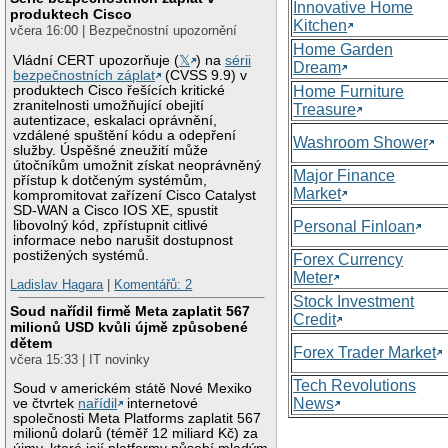
Innovative Home
produktech Cisco
Kitchen
včera 16:00 | Bezpečnostní upozornění
Home Garden
Vládní CERT upozorňuje (
𝕏
) na
sérii
Dream
bezpečnostních záplat
(CVSS 9.9) v
produktech Cisco řešících kritické
Home Furniture
zranitelnosti umožňující obejití
Treasure
autentizace, eskalaci oprávnění,
vzdálené spuštění kódu a odepření
Washroom Shower
služby. Úspěšné zneužití může
útočníkům umožnit získat neoprávněný
Major Finance
přístup k dotčeným systémům,
Market
kompromitovat zařízení Cisco Catalyst
SD-WAN a Cisco IOS XE, spustit
libovolný kód, zpřístupnit citlivé
Personal Finloan
informace nebo narušit dostupnost
postižených systémů.
Forex Currency
Meter
Ladislav Hagara
|
Komentářů: 2
Stock Investment
Soud nařídil firmě Meta zaplatit 567
Credit
milionů USD kvůli újmě způsobené
dětem
Forex Trader Market
včera 15:33 | IT novinky
Tech Revolutions
Soud v americkém státě Nové Mexiko
News
ve čtvrtek
nařídil
internetové
společnosti Meta Platforms zaplatit 567
milionů dolarů (téměř 12 miliard Kč) za