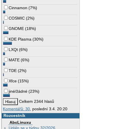
Cinnamon
(
7%
)
COSMIC
(
2%
)
GNOME
(
18%
)
KDE Plasma
(
30%
)
LXQt
(
6%
)
MATE
(
6%
)
TDE
(
2%
)
Xfce
(
15%
)
jiné/žádné
(
23%
)
Celkem 2344 hlasů
Komentářů: 30
, poslední 3.4. 20:20
Rozcestník
AbcLinuxu
Událo se v týdnu 32/2026