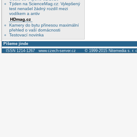
Týden na ScienceMag.cz: Vylepšený
test nenašel žádný rozdíl mezi
vodíkem a antiv
HDmag.cz
Kamery do bytu přinesou maximální
přehled o vaší domácnosti
Testovací novinka
Píšeme jinde
ISSN 1214-1267
www.czech-server.cz
© 1999-2015
Nitemedia s. r. 