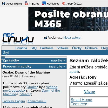
AbcLinuxu.cz
ITBiz.cz
HDmag.cz
AbcPráce.cz
AbcLinuxu
hledá autory
!
Poradna
FAQ
Hardware
Software
Články
Učebnice
Blog
Styl
×
Seznam zálože
Zprávičky
napište »
Pracovní nabídky
inzerujte »
Zde si můžete prohléd
spam
.
Quake: Dawn of the Machine
dnes 04:44 | IT novinky
Adresář: /Tony
V tomto adresáři zálož
U příležitosti 30. výročí vydání
počítačové hry
Quake
byla
vydána
nová epizoda
s názvem
Dawn of the
Název
Machine
(
Steam
).
Smart Home
Ladislav Hagara
|
Komentářů: 0
Features
Série bezpečnostních záplat v