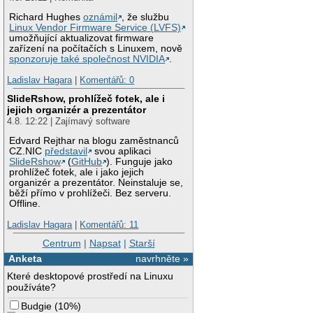
Richard Hughes
oznámil
, že službu
Linux Vendor Firmware Service (LVFS)
umožňující aktualizovat firmware
zařízení na počítačích s Linuxem, nově
sponzoruje také společnost NVIDIA
.
Ladislav Hagara
|
Komentářů: 0
SlideRshow, prohlížeč fotek, ale i
jejich organizér a prezentátor
4.8. 12:22 | Zajímavý software
Edvard Rejthar na blogu zaměstnanců
CZ.NIC
představil
svou aplikaci
SlideRshow
(
GitHub
). Funguje jako
prohlížeč fotek, ale i jako jejich
organizér a prezentátor. Neinstaluje se,
běží přímo v prohlížeči. Bez serveru.
Offline.
Ladislav Hagara
|
Komentářů: 11
Centrum
|
Napsat
|
Starší
Anketa
navrhněte »
Které desktopové prostředí na Linuxu
používáte?
Budgie
(
10%
)