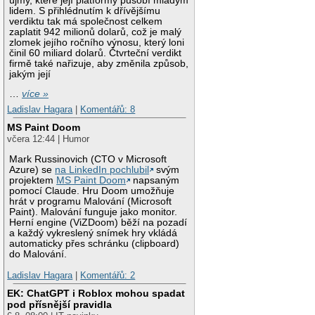
újmy, které její platformy působí mladým
lidem. S přihlédnutím k dřívějšímu
verdiktu tak má společnost celkem
zaplatit 942 milionů dolarů, což je malý
zlomek jejího ročního výnosu, který loni
činil 60 miliard dolarů. Čtvrteční verdikt
firmě také nařizuje, aby změnila způsob,
jakým její
…
více »
Ladislav Hagara
|
Komentářů: 8
MS Paint Doom
včera 12:44 | Humor
Mark Russinovich (CTO v Microsoft
Azure) se
na LinkedIn pochlubil
svým
projektem
MS Paint Doom
napsaným
pomocí Claude. Hru Doom umožňuje
hrát v programu Malování (Microsoft
Paint). Malování funguje jako monitor.
Herní engine (ViZDoom) běží na pozadí
a každý vykreslený snímek hry vkládá
automaticky přes schránku (clipboard)
do Malování.
Ladislav Hagara
|
Komentářů: 2
EK: ChatGPT i Roblox mohou spadat
pod přísnější pravidla