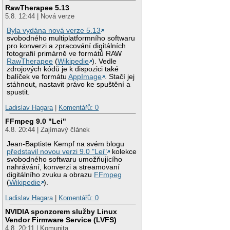
RawTherapee 5.13
5.8. 12:44 | Nová verze
Byla vydána nová verze 5.13
svobodného multiplatformního softwaru
pro konverzi a zpracování digitálních
fotografií primárně ve formátů RAW
RawTherapee
(
Wikipedie
). Vedle
zdrojových kódů je k dispozici také
balíček ve formátu
AppImage
. Stačí jej
stáhnout, nastavit právo ke spuštění a
spustit.
Ladislav Hagara
|
Komentářů: 0
FFmpeg 9.0 "Lei"
4.8. 20:44 | Zajímavý článek
Jean-Baptiste Kempf na svém blogu
představil novou verzi 9.0 "Lei"
kolekce
svobodného softwaru umožňujícího
nahrávání, konverzi a streamovaní
digitálního zvuku a obrazu
FFmpeg
(
Wikipedie
).
Ladislav Hagara
|
Komentářů: 0
NVIDIA sponzorem služby Linux
Vendor Firmware Service (LVFS)
4.8. 20:11 | Komunita