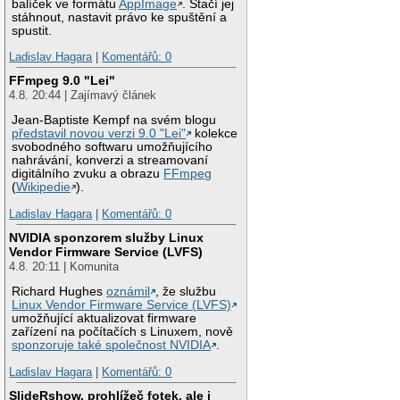
balíček ve formátu
AppImage
. Stačí jej
stáhnout, nastavit právo ke spuštění a
spustit.
Ladislav Hagara
|
Komentářů: 0
FFmpeg 9.0 "Lei"
4.8. 20:44 | Zajímavý článek
Jean-Baptiste Kempf na svém blogu
představil novou verzi 9.0 "Lei"
kolekce
svobodného softwaru umožňujícího
nahrávání, konverzi a streamovaní
digitálního zvuku a obrazu
FFmpeg
(
Wikipedie
).
Ladislav Hagara
|
Komentářů: 0
NVIDIA sponzorem služby Linux
Vendor Firmware Service (LVFS)
4.8. 20:11 | Komunita
Richard Hughes
oznámil
, že službu
Linux Vendor Firmware Service (LVFS)
umožňující aktualizovat firmware
zařízení na počítačích s Linuxem, nově
sponzoruje také společnost NVIDIA
.
Ladislav Hagara
|
Komentářů: 0
SlideRshow, prohlížeč fotek, ale i