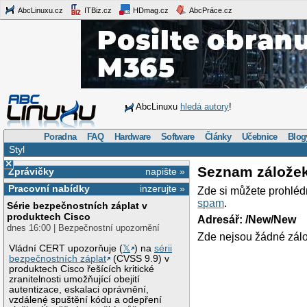
AbcLinuxu.cz
ITBiz.cz
HDmag.cz
AbcPráce.cz
AbcLinuxu
hledá autory
!
Poradna
FAQ
Hardware
Software
Články
Učebnice
Blog
Styl
×
Seznam zálože
Zprávičky
napište »
Pracovní nabídky
inzerujte »
Zde si můžete prohléd
spam
.
Série bezpečnostních záplat v
produktech Cisco
Adresář: /New/New
dnes 16:00 | Bezpečnostní upozornění
Zde nejsou žádné zálo
Vládní CERT upozorňuje (
𝕏
) na
sérii
bezpečnostních záplat
(CVSS 9.9) v
produktech Cisco řešících kritické
zranitelnosti umožňující obejití
autentizace, eskalaci oprávnění,
vzdálené spuštění kódu a odepření