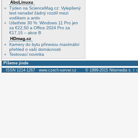
AbcLinuxu
Týden na ScienceMag.cz: Vylepšený
test nenašel žádný rozdíl mezi
vodíkem a antiv
Ušetřete 30 %: Windows 11 Pro jen
za €22,50 a Office 2024 Pro za
€17,15 – akce B
HDmag.cz
Kamery do bytu přinesou maximální
přehled o vaší domácnosti
Testovací novinka
Píšeme jinde
ISSN 1214-1267
www.czech-server.cz
© 1999-2015
Nitemedia s. r. 