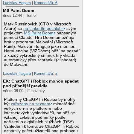
Ladislav Hagara
|
Komentářů: 6
MS Paint Doom
dnes 12:44 | Humor
Mark Russinovich (CTO v Microsoft
Azure) se
na LinkedIn pochlubil
svým
projektem
MS Paint Doom
napsaným
pomocí Claude. Hru Doom umožňuje
hrát v programu Malování (Microsoft
Paint). Malování funguje jako monitor.
Herní engine (ViZDoom) běží na pozadí
a každý vykreslený snímek hry vkládá
automaticky přes schránku (clipboard)
do Malování.
Ladislav Hagara
|
Komentářů: 2
EK: ChatGPT i Roblox mohou spadat
pod přísnější pravidla
včera 08:00 | IT novinky
Platformy ChatGPT i Roblox by mohly
být
zařazeny na seznam
mimořádně
velkých on-line platforem nebo
internetových vyhledávačů, na něž se
vztahují zvláštní podmínky podle
nařízení o digitálních službách (DSA).
Vzhledem k tomu, že ChatGPT i Roblox
oznámily počet uživatelů nad prahovou