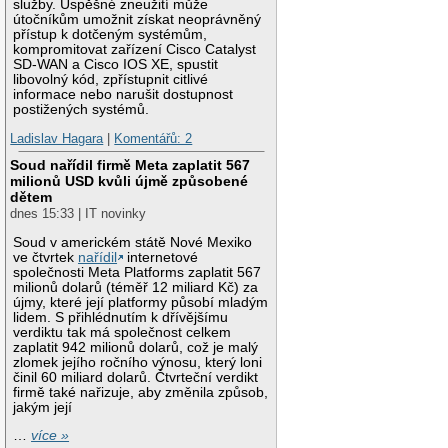
služby. Úspěšné zneužití může
útočníkům umožnit získat neoprávněný
přístup k dotčeným systémům,
kompromitovat zařízení Cisco Catalyst
SD-WAN a Cisco IOS XE, spustit
libovolný kód, zpřístupnit citlivé
informace nebo narušit dostupnost
postižených systémů.
Ladislav Hagara
|
Komentářů: 2
Soud nařídil firmě Meta zaplatit 567
milionů USD kvůli újmě způsobené
dětem
dnes 15:33 | IT novinky
Soud v americkém státě Nové Mexiko
ve čtvrtek
nařídil
internetové
společnosti Meta Platforms zaplatit 567
milionů dolarů (téměř 12 miliard Kč) za
újmy, které její platformy působí mladým
lidem. S přihlédnutím k dřívějšímu
verdiktu tak má společnost celkem
zaplatit 942 milionů dolarů, což je malý
zlomek jejího ročního výnosu, který loni
činil 60 miliard dolarů. Čtvrteční verdikt
firmě také nařizuje, aby změnila způsob,
jakým její
…
více »