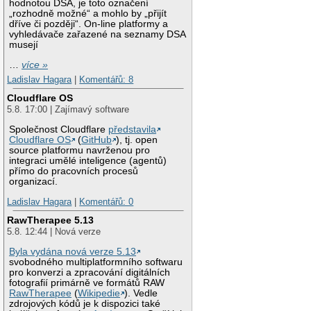
hodnotou DSA, je toto označení
„rozhodně možné“ a mohlo by „přijít
dříve či později“. On-line platformy a
vyhledávače zařazené na seznamy DSA
musejí
…
více »
Ladislav Hagara
|
Komentářů: 8
Cloudflare OS
5.8. 17:00 | Zajímavý software
Společnost Cloudflare
představila
Cloudflare OS
(
GitHub
), tj. open
source platformu navrženou pro
integraci umělé inteligence (agentů)
přímo do pracovních procesů
organizací.
Ladislav Hagara
|
Komentářů: 0
RawTherapee 5.13
5.8. 12:44 | Nová verze
Byla vydána nová verze 5.13
svobodného multiplatformního softwaru
pro konverzi a zpracování digitálních
fotografií primárně ve formátů RAW
RawTherapee
(
Wikipedie
). Vedle
zdrojových kódů je k dispozici také