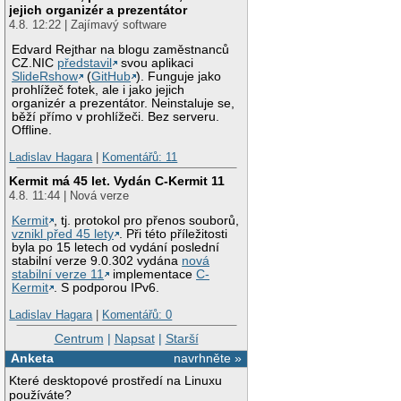
jejich organizér a prezentátor
4.8. 12:22 | Zajímavý software
Edvard Rejthar na blogu zaměstnanců
CZ.NIC
představil
svou aplikaci
SlideRshow
(
GitHub
). Funguje jako
prohlížeč fotek, ale i jako jejich
organizér a prezentátor. Neinstaluje se,
běží přímo v prohlížeči. Bez serveru.
Offline.
Ladislav Hagara
|
Komentářů: 11
Kermit má 45 let. Vydán C-Kermit 11
4.8. 11:44 | Nová verze
Kermit
, tj. protokol pro přenos souborů,
vznikl před 45 lety
. Při této příležitosti
byla po 15 letech od vydání poslední
stabilní verze 9.0.302 vydána
nová
stabilní verze 11
implementace
C-
Kermit
. S podporou IPv6.
Ladislav Hagara
|
Komentářů: 0
Centrum
|
Napsat
|
Starší
Anketa
navrhněte »
Které desktopové prostředí na Linuxu
používáte?