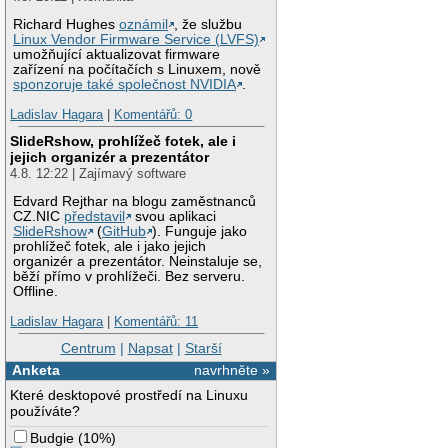
Richard Hughes
oznámil
, že službu
Linux Vendor Firmware Service (LVFS)
umožňující aktualizovat firmware
zařízení na počítačích s Linuxem, nově
sponzoruje také společnost NVIDIA
.
Ladislav Hagara
|
Komentářů: 0
SlideRshow, prohlížeč fotek, ale i
jejich organizér a prezentátor
4.8. 12:22 | Zajímavý software
Edvard Rejthar na blogu zaměstnanců
CZ.NIC
představil
svou aplikaci
SlideRshow
(
GitHub
). Funguje jako
prohlížeč fotek, ale i jako jejich
organizér a prezentátor. Neinstaluje se,
běží přímo v prohlížeči. Bez serveru.
Offline.
Ladislav Hagara
|
Komentářů: 11
Centrum
|
Napsat
|
Starší
Anketa
navrhněte »
Které desktopové prostředí na Linuxu
používáte?
Budgie
(
10%
)