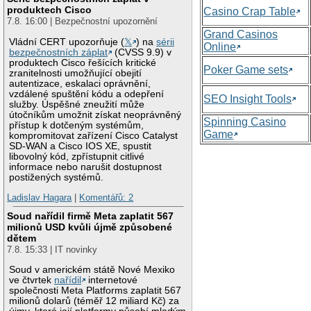
produktech Cisco
Casino Crap Table
7.8. 16:00 | Bezpečnostní upozornění
Grand Casinos
Vládní CERT upozorňuje (
𝕏
) na
sérii
Online
bezpečnostních záplat
(CVSS 9.9) v
produktech Cisco řešících kritické
Poker Game sets
zranitelnosti umožňující obejití
autentizace, eskalaci oprávnění,
vzdálené spuštění kódu a odepření
SEO Insight Tools
služby. Úspěšné zneužití může
útočníkům umožnit získat neoprávněný
Spinning Casino
přístup k dotčeným systémům,
Game
kompromitovat zařízení Cisco Catalyst
SD-WAN a Cisco IOS XE, spustit
libovolný kód, zpřístupnit citlivé
informace nebo narušit dostupnost
postižených systémů.
Ladislav Hagara
|
Komentářů: 2
Soud nařídil firmě Meta zaplatit 567
milionů USD kvůli újmě způsobené
dětem
7.8. 15:33 | IT novinky
Soud v americkém státě Nové Mexiko
ve čtvrtek
nařídil
internetové
společnosti Meta Platforms zaplatit 567
milionů dolarů (téměř 12 miliard Kč) za