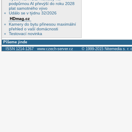
podpůrnou AI převýší do roku 2028
plat samotného vývo
Událo se v týdnu 32/2026
HDmag.cz
Kamery do bytu přinesou maximální
přehled o vaší domácnosti
Testovací novinka
Píšeme jinde
ISSN 1214-1267
www.czech-server.cz
© 1999-2015
Nitemedia s. r. 