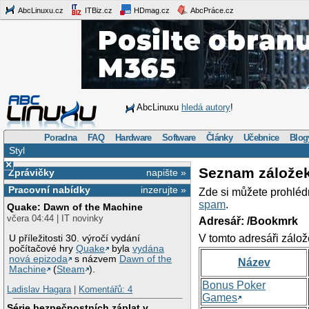
AbcLinuxu.cz
ITBiz.cz
HDmag.cz
AbcPráce.cz
AbcLinuxu
hledá autory
!
Poradna
FAQ
Hardware
Software
Články
Učebnice
Blog
Styl
×
Seznam zálože
Zprávičky
napište »
Pracovní nabídky
inzerujte »
Zde si můžete prohléd
spam
.
Quake: Dawn of the Machine
včera 04:44 | IT novinky
Adresář: /Bookmrk
V tomto adresáři zálož
U příležitosti 30. výročí vydání
počítačové hry
Quake
byla
vydána
nová epizoda
s názvem
Dawn of the
Název
Machine
(
Steam
).
Bonus Poker
Ladislav Hagara
|
Komentářů: 4
Games
Série bezpečnostních záplat v