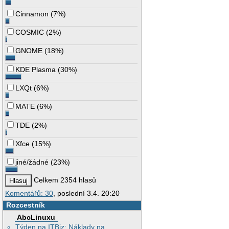
Cinnamon
(
7%
)
COSMIC
(
2%
)
GNOME
(
18%
)
KDE Plasma
(
30%
)
LXQt
(
6%
)
MATE
(
6%
)
TDE
(
2%
)
Xfce
(
15%
)
jiné/žádné
(
23%
)
Celkem 2354 hlasů
Komentářů: 30
, poslední 3.4. 20:20
Rozcestník
AbcLinuxu
Týden na ITBiz: Náklady na