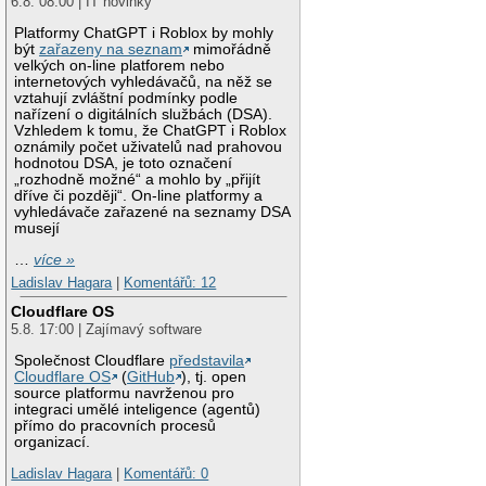
6.8. 08:00 | IT novinky
Platformy ChatGPT i Roblox by mohly
být
zařazeny na seznam
mimořádně
velkých on-line platforem nebo
internetových vyhledávačů, na něž se
vztahují zvláštní podmínky podle
nařízení o digitálních službách (DSA).
Vzhledem k tomu, že ChatGPT i Roblox
oznámily počet uživatelů nad prahovou
hodnotou DSA, je toto označení
„rozhodně možné“ a mohlo by „přijít
dříve či později“. On-line platformy a
vyhledávače zařazené na seznamy DSA
musejí
…
více »
Ladislav Hagara
|
Komentářů: 12
Cloudflare OS
5.8. 17:00 | Zajímavý software
Společnost Cloudflare
představila
Cloudflare OS
(
GitHub
), tj. open
source platformu navrženou pro
integraci umělé inteligence (agentů)
přímo do pracovních procesů
organizací.
Ladislav Hagara
|
Komentářů: 0