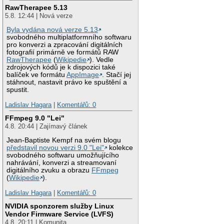
RawTherapee 5.13
5.8. 12:44 | Nová verze
Byla vydána nová verze 5.13
svobodného multiplatformního softwaru
pro konverzi a zpracování digitálních
fotografií primárně ve formátů RAW
RawTherapee
(
Wikipedie
). Vedle
zdrojových kódů je k dispozici také
balíček ve formátu
AppImage
. Stačí jej
stáhnout, nastavit právo ke spuštění a
spustit.
Ladislav Hagara
|
Komentářů: 0
FFmpeg 9.0 "Lei"
4.8. 20:44 | Zajímavý článek
Jean-Baptiste Kempf na svém blogu
představil novou verzi 9.0 "Lei"
kolekce
svobodného softwaru umožňujícího
nahrávání, konverzi a streamovaní
digitálního zvuku a obrazu
FFmpeg
(
Wikipedie
).
Ladislav Hagara
|
Komentářů: 0
NVIDIA sponzorem služby Linux
Vendor Firmware Service (LVFS)
4.8. 20:11 | Komunita