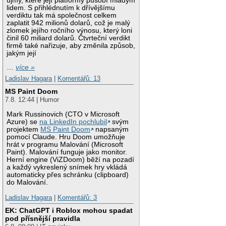
újmy, které její platformy působí mladým
lidem. S přihlédnutím k dřívějšímu
verdiktu tak má společnost celkem
zaplatit 942 milionů dolarů, což je malý
zlomek jejího ročního výnosu, který loni
činil 60 miliard dolarů. Čtvrteční verdikt
firmě také nařizuje, aby změnila způsob,
jakým její
…
více »
Ladislav Hagara
|
Komentářů: 13
MS Paint Doom
7.8. 12:44 | Humor
Mark Russinovich (CTO v Microsoft
Azure) se
na LinkedIn pochlubil
svým
projektem
MS Paint Doom
napsaným
pomocí Claude. Hru Doom umožňuje
hrát v programu Malování (Microsoft
Paint). Malování funguje jako monitor.
Herní engine (ViZDoom) běží na pozadí
a každý vykreslený snímek hry vkládá
automaticky přes schránku (clipboard)
do Malování.
Ladislav Hagara
|
Komentářů: 3
EK: ChatGPT i Roblox mohou spadat
pod přísnější pravidla