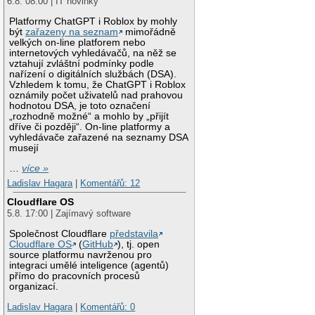
6.8. 08:00 | IT novinky
Platformy ChatGPT i Roblox by mohly
být
zařazeny na seznam
mimořádně
velkých on-line platforem nebo
internetových vyhledávačů, na něž se
vztahují zvláštní podmínky podle
nařízení o digitálních službách (DSA).
Vzhledem k tomu, že ChatGPT i Roblox
oznámily počet uživatelů nad prahovou
hodnotou DSA, je toto označení
„rozhodně možné“ a mohlo by „přijít
dříve či později“. On-line platformy a
vyhledávače zařazené na seznamy DSA
musejí
…
více »
Ladislav Hagara
|
Komentářů: 12
Cloudflare OS
5.8. 17:00 | Zajímavý software
Společnost Cloudflare
představila
Cloudflare OS
(
GitHub
), tj. open
source platformu navrženou pro
integraci umělé inteligence (agentů)
přímo do pracovních procesů
organizací.
Ladislav Hagara
|
Komentářů: 0