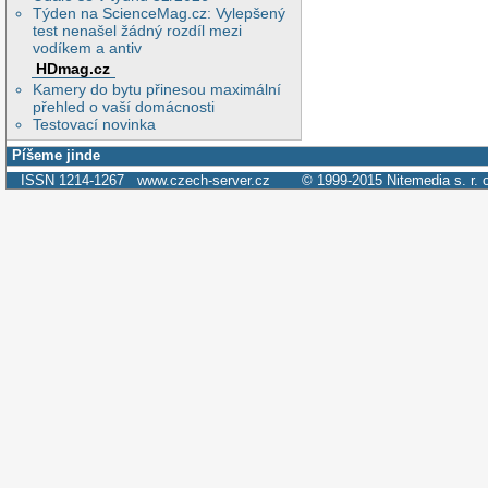
Týden na ScienceMag.cz: Vylepšený
test nenašel žádný rozdíl mezi
vodíkem a antiv
HDmag.cz
Kamery do bytu přinesou maximální
přehled o vaší domácnosti
Testovací novinka
Píšeme jinde
ISSN 1214-1267
www.czech-server.cz
© 1999-2015
Nitemedia s. r. 