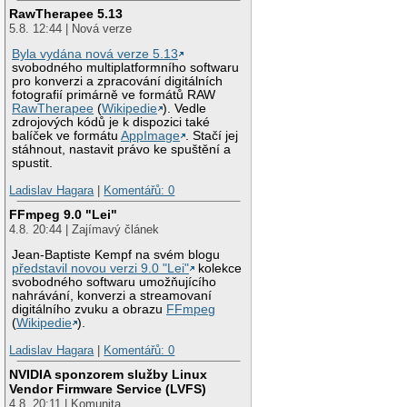
RawTherapee 5.13
5.8. 12:44 | Nová verze
Byla vydána nová verze 5.13
svobodného multiplatformního softwaru
pro konverzi a zpracování digitálních
fotografií primárně ve formátů RAW
RawTherapee
(
Wikipedie
). Vedle
zdrojových kódů je k dispozici také
balíček ve formátu
AppImage
. Stačí jej
stáhnout, nastavit právo ke spuštění a
spustit.
Ladislav Hagara
|
Komentářů: 0
FFmpeg 9.0 "Lei"
4.8. 20:44 | Zajímavý článek
Jean-Baptiste Kempf na svém blogu
představil novou verzi 9.0 "Lei"
kolekce
svobodného softwaru umožňujícího
nahrávání, konverzi a streamovaní
digitálního zvuku a obrazu
FFmpeg
(
Wikipedie
).
Ladislav Hagara
|
Komentářů: 0
NVIDIA sponzorem služby Linux
Vendor Firmware Service (LVFS)
4.8. 20:11 | Komunita