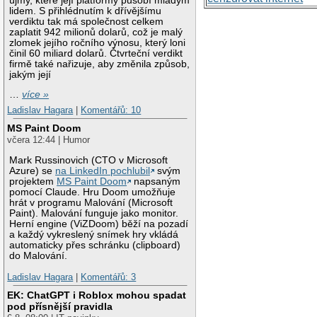
újmy, které její platformy působí mladým
lidem. S přihlédnutím k dřívějšímu
verdiktu tak má společnost celkem
zaplatit 942 milionů dolarů, což je malý
zlomek jejího ročního výnosu, který loni
činil 60 miliard dolarů. Čtvrteční verdikt
firmě také nařizuje, aby změnila způsob,
jakým její
…
více »
Ladislav Hagara
|
Komentářů: 10
MS Paint Doom
včera 12:44 | Humor
Mark Russinovich (CTO v Microsoft
Azure) se
na LinkedIn pochlubil
svým
projektem
MS Paint Doom
napsaným
pomocí Claude. Hru Doom umožňuje
hrát v programu Malování (Microsoft
Paint). Malování funguje jako monitor.
Herní engine (ViZDoom) běží na pozadí
a každý vykreslený snímek hry vkládá
automaticky přes schránku (clipboard)
do Malování.
Ladislav Hagara
|
Komentářů: 3
EK: ChatGPT i Roblox mohou spadat
pod přísnější pravidla