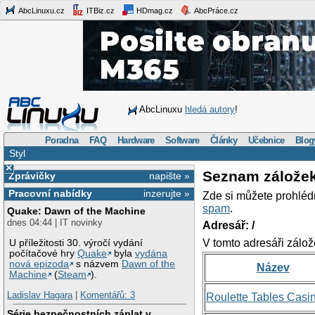
AbcLinuxu.cz
ITBiz.cz
HDmag.cz
AbcPráce.cz
AbcLinuxu
hledá autory
!
Poradna
FAQ
Hardware
Software
Články
Učebnice
Blog
Styl
×
Seznam zálože
Zprávičky
napište »
Pracovní nabídky
inzerujte »
Zde si můžete prohléd
spam
.
Quake: Dawn of the Machine
dnes 04:44 | IT novinky
Adresář: /
V tomto adresáři zálož
U příležitosti 30. výročí vydání
počítačové hry
Quake
byla
vydána
nová epizoda
s názvem
Dawn of the
Název
Machine
(
Steam
).
Ladislav Hagara
|
Komentářů: 3
Roulette Tables Casi
Série bezpečnostních záplat v