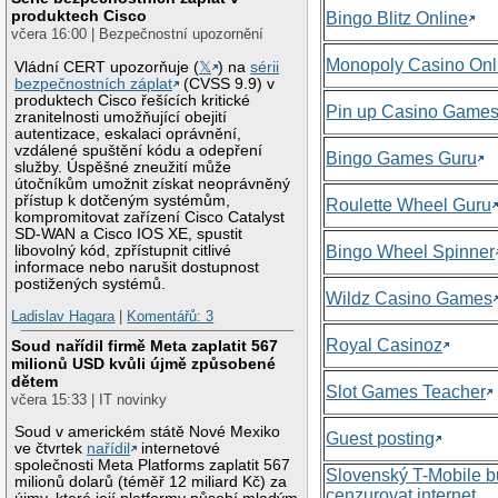
produktech Cisco
Bingo Blitz Online
včera 16:00 | Bezpečnostní upozornění
Monopoly Casino Onl
Vládní CERT upozorňuje (
𝕏
) na
sérii
bezpečnostních záplat
(CVSS 9.9) v
produktech Cisco řešících kritické
Pin up Casino Game
zranitelnosti umožňující obejití
autentizace, eskalaci oprávnění,
vzdálené spuštění kódu a odepření
Bingo Games Guru
služby. Úspěšné zneužití může
útočníkům umožnit získat neoprávněný
přístup k dotčeným systémům,
Roulette Wheel Guru
kompromitovat zařízení Cisco Catalyst
SD-WAN a Cisco IOS XE, spustit
libovolný kód, zpřístupnit citlivé
Bingo Wheel Spinner
informace nebo narušit dostupnost
postižených systémů.
Wildz Casino Games
Ladislav Hagara
|
Komentářů: 3
Royal Casinoz
Soud nařídil firmě Meta zaplatit 567
milionů USD kvůli újmě způsobené
dětem
Slot Games Teacher
včera 15:33 | IT novinky
Soud v americkém státě Nové Mexiko
Guest posting
ve čtvrtek
nařídil
internetové
společnosti Meta Platforms zaplatit 567
Slovenský T-Mobile 
milionů dolarů (téměř 12 miliard Kč) za
cenzurovat internet