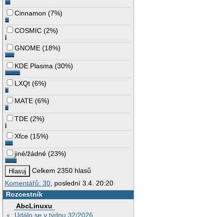
Cinnamon
(
7%
)
COSMIC
(
2%
)
GNOME
(
18%
)
KDE Plasma
(
30%
)
LXQt
(
6%
)
MATE
(
6%
)
TDE
(
2%
)
Xfce
(
15%
)
jiné/žádné
(
23%
)
Celkem 2350 hlasů
Komentářů: 30
, poslední 3.4. 20:20
Rozcestník
AbcLinuxu
Událo se v týdnu 32/2026