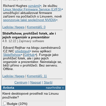
Richard Hughes
oznámil
, že službu
Linux Vendor Firmware Service (LVFS)
umožňující aktualizovat firmware
zařízení na počítačích s Linuxem, nově
sponzoruje také společnost NVIDIA
.
Ladislav Hagara
|
Komentářů: 0
SlideRshow, prohlížeč fotek, ale i
jejich organizér a prezentátor
4.8. 12:22 | Zajímavý software
Edvard Rejthar na blogu zaměstnanců
CZ.NIC
představil
svou aplikaci
SlideRshow
(
GitHub
). Funguje jako
prohlížeč fotek, ale i jako jejich
organizér a prezentátor. Neinstaluje se,
běží přímo v prohlížeči. Bez serveru.
Offline.
Ladislav Hagara
|
Komentářů: 11
Centrum
|
Napsat
|
Starší
Anketa
navrhněte »
Které desktopové prostředí na Linuxu
používáte?
Budgie
(
10%
)