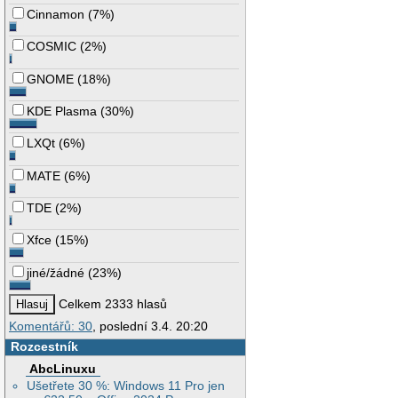
Cinnamon
(
7%
)
COSMIC
(
2%
)
GNOME
(
18%
)
KDE Plasma
(
30%
)
LXQt
(
6%
)
MATE
(
6%
)
TDE
(
2%
)
Xfce
(
15%
)
jiné/žádné
(
23%
)
Celkem 2333 hlasů
Komentářů: 30
, poslední 3.4. 20:20
Rozcestník
AbcLinuxu
Ušetřete 30 %: Windows 11 Pro jen