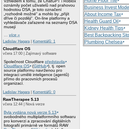
Home Floor Tile
Vzhledem k tomu, že ChatGPT i Roblox
oznámily počet uživatelů nad prahovou
Business Invest Mode
hodnotou DSA, je toto označení
„rozhodně možné“ a mohlo by „přijít
About Income Tax
dříve či později“. On-line platformy a
Health Guard Oil
vyhledávače zařazené na seznamy DSA
musejí
Kidney Health Tips
Best Backpacking St
…
více »
Ladislav Hagara
|
Komentářů: 1
Plumbing Chelsea
Cloudflare OS
včera 17:00 | Zajímavý software
Společnost Cloudflare
představila
Cloudflare OS
(
GitHub
), tj. open
source platformu navrženou pro
integraci umělé inteligence (agentů)
přímo do pracovních procesů
organizací.
Ladislav Hagara
|
Komentářů: 0
RawTherapee 5.13
včera 12:44 | Nová verze
Byla vydána nová verze 5.13
svobodného multiplatformního softwaru
pro konverzi a zpracování digitálních
fotografií primárně ve formátů RAW