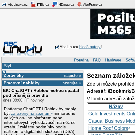
AbcLinuxu.cz
ITBiz.cz
HDmag.cz
AbcPráce.cz
AbcLinuxu
hledá autory
!
Poradna
FAQ
Hardware
Softw
Styl
×
Seznam zálože
Zprávičky
napište »
Pracovní nabídky
inzerujte »
Zde si můžete prohléd
EK: ChatGPT i Roblox mohou spadat
Adresář: /Bookmrk/
pod přísnější pravidla
V tomto adresáři zálož
dnes 08:00 | IT novinky
Název
Platformy ChatGPT i Roblox by mohly
být
zařazeny na seznam
mimořádně
Gold Investments Onl
velkých on-line platforem nebo
Casual Business Mod
internetových vyhledávačů, na něž se
vztahují zvláštní podmínky podle
Home Roof Colors
nařízení o digitálních službách (DSA).