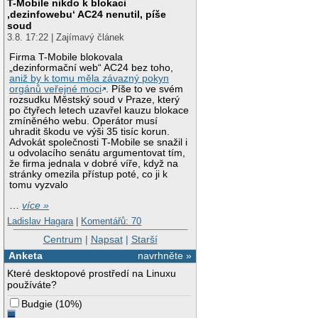
T-Mobile nikdo k blokaci
‚dezinfowebu‘ AC24 nenutil, píše
soud
3.8. 17:22 | Zajímavý článek
Firma T-Mobile blokovala
„dezinformační web“ AC24 bez toho,
aniž by k tomu měla závazný pokyn
orgánů veřejné moci
. Píše to ve svém
rozsudku Městský soud v Praze, který
po čtyřech letech uzavřel kauzu blokace
zmíněného webu. Operátor musí
uhradit škodu ve výši 35 tisíc korun.
Advokát společnosti T-Mobile se snažil i
u odvolacího senátu argumentovat tím,
že firma jednala v dobré víře, když na
stránky omezila přístup poté, co ji k
tomu vyzvalo
…
více »
Ladislav Hagara
|
Komentářů: 70
Centrum
|
Napsat
|
Starší
Anketa
navrhněte »
Které desktopové prostředí na Linuxu
používáte?
Budgie
(
10%
)