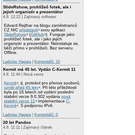
SlideRshow, prohlížeč fotek, ale i
jejich organizér a prezentátor
4.8. 12:22 | Zajímavý software
Edvard Rejthar na blogu zaměstnanců
CZ.NIC
představil
svou aplikaci
SlideRshow
(
GitHub
). Funguje jako
prohlížeč fotek, ale i jako jejich
organizér a prezentátor. Neinstaluje se,
běží přímo v prohlížeči. Bez serveru.
Offline.
Ladislav Hagara
|
Komentářů: 10
Kermit má 45 let. Vydán C-Kermit 11
4.8. 11:44 | Nová verze
Kermit
, tj. protokol pro přenos souborů,
vznikl před 45 lety
. Při této příležitosti
byla po 15 letech od vydání poslední
stabilní verze 9.0.302 vydána
nová
stabilní verze 11
implementace
C-
Kermit
. S podporou IPv6.
Ladislav Hagara
|
Komentářů: 0
20 let Pandoc
4.8. 11:11 | Zajímavý článek