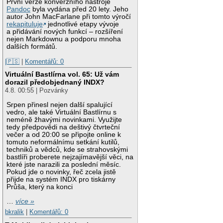
První verze konverzního nástroje
Pandoc
byla vydána před 20 lety. Jeho
autor John MacFarlane při tomto výročí
rekapituluje
jednotlivé etapy vývoje
a přidávání nových funkcí – rozšíření
nejen Markdownu a podporu mnoha
dalších formátů.
|🇵🇸
|
Komentářů: 0
Virtuální Bastlírna vol. 65: Už vám
dorazil předobjednaný INDX?
4.8. 00:55 | Pozvánky
Srpen přinesl nejen další spalující
vedro, ale také Virtuální Bastlírnu s
neméně žhavými novinkami. Využijte
tedy předpovědi na deštivý čtvrteční
večer a od 20:00 se připojte online k
tomuto neformálnímu setkání kutilů,
techniků a vědců, kde se strahovskými
bastlíři proberete nejzajímavější věci, na
které jste narazili za poslední měsíc.
Pokud jde o novinky, řeč zcela jistě
přijde na systém INDX pro tiskárny
Průša, který na konci
…
více »
bkralik
|
Komentářů: 0