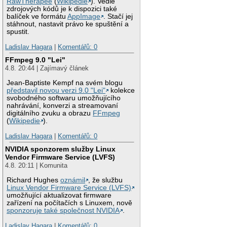
RawTherapee
(
Wikipedie
). Vedle
zdrojových kódů je k dispozici také
balíček ve formátu
AppImage
. Stačí jej
stáhnout, nastavit právo ke spuštění a
spustit.
Ladislav Hagara
|
Komentářů: 0
FFmpeg 9.0 "Lei"
4.8. 20:44 | Zajímavý článek
Jean-Baptiste Kempf na svém blogu
představil novou verzi 9.0 "Lei"
kolekce
svobodného softwaru umožňujícího
nahrávání, konverzi a streamovaní
digitálního zvuku a obrazu
FFmpeg
(
Wikipedie
).
Ladislav Hagara
|
Komentářů: 0
NVIDIA sponzorem služby Linux
Vendor Firmware Service (LVFS)
4.8. 20:11 | Komunita
Richard Hughes
oznámil
, že službu
Linux Vendor Firmware Service (LVFS)
umožňující aktualizovat firmware
zařízení na počítačích s Linuxem, nově
sponzoruje také společnost NVIDIA
.
Ladislav Hagara
|
Komentářů: 0