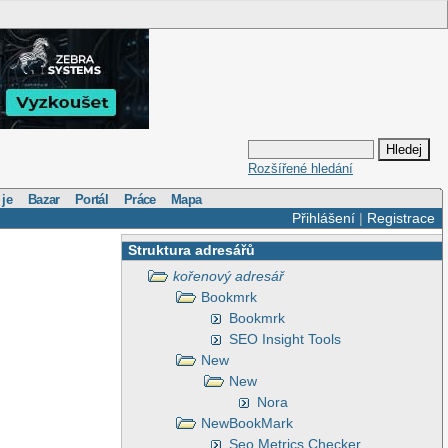
Rozšířené hledání
 je
Bazar
Portál
Práce
Mapa
Přihlášení
|
Registrace
Struktura adresářů
kořenový adresář
Bookmrk
Bookmrk
SEO Insight Tools
New
New
Nora
NewBookMark
Seo Metrics Checker