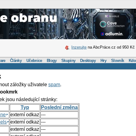
Inzerujte
na AbcPráce.cz od 950 Kč
are
Články
Učebnice
Blogy
Skupiny
Desktopy
Hry
Slovník
Kdo
k
nout záložky uživatele
spam
.
Bookmrk
ek jsou následující stránky:
Typ
Poslední změna
ine
externí odkaz
---
els
externí odkaz
---
externí odkaz
---