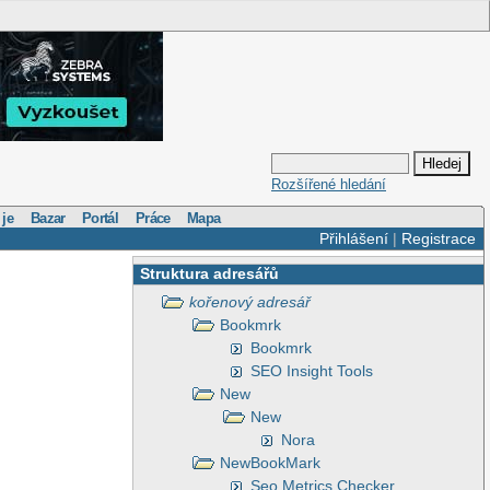
Rozšířené hledání
 je
Bazar
Portál
Práce
Mapa
Přihlášení
|
Registrace
Struktura adresářů
kořenový adresář
Bookmrk
Bookmrk
SEO Insight Tools
New
New
Nora
NewBookMark
Seo Metrics Checker