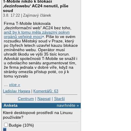
T-Mobile nikdo k blokaci
‚dezinfowebu‘ AC24 nenutil, píše
soud
3.8. 17:22 | Zajímavý článek
Firma T-Mobile blokovala
„dezinformační web“ AC24 bez toho,
aniž by k tomu měla závazný pokyn
orgánů veřejné moci
. Píše to ve svém
rozsudku Městský soud v Praze, který
po čtyřech letech uzavřel kauzu blokace
zmíněného webu. Operátor musí
uhradit škodu ve výši 35 tisíc korun.
Advokát společnosti T-Mobile se snažil i
u odvolacího senátu argumentovat tím,
že firma jednala v dobré víře, když na
stránky omezila přístup poté, co ji k
tomu vyzvalo
…
více »
Ladislav Hagara
|
Komentářů: 63
Centrum
|
Napsat
|
Starší
Anketa
navrhněte »
Které desktopové prostředí na Linuxu
používáte?
Budgie
(
10%
)