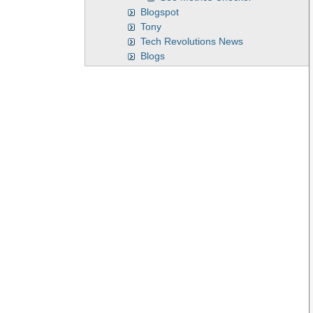
Blogspot
Tony
Tech Revolutions News
Blogs