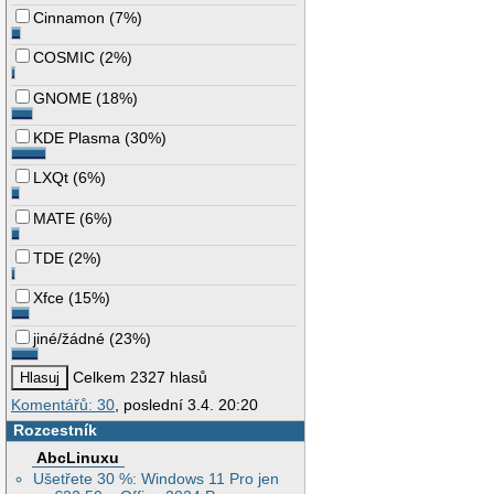
Cinnamon
(
7%
)
COSMIC
(
2%
)
GNOME
(
18%
)
KDE Plasma
(
30%
)
LXQt
(
6%
)
MATE
(
6%
)
TDE
(
2%
)
Xfce
(
15%
)
jiné/žádné
(
23%
)
Celkem 2327 hlasů
Komentářů: 30
, poslední 3.4. 20:20
Rozcestník
AbcLinuxu
Ušetřete 30 %: Windows 11 Pro jen