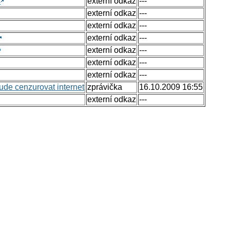
s
externí odkaz
---
externí odkaz
---
externí odkaz
---
externí odkaz
---
externí odkaz
---
externí odkaz
---
externí odkaz
---
ude cenzurovat internet
zprávička
16.10.2009 16:55
externí odkaz
---