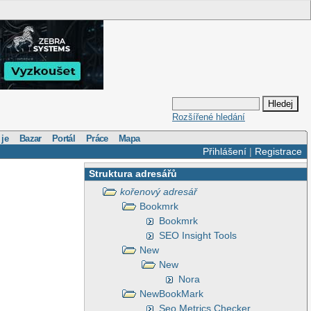
Rozšířené hledání
 je
Bazar
Portál
Práce
Mapa
Přihlášení
|
Registrace
Struktura adresářů
kořenový adresář
Bookmrk
Bookmrk
SEO Insight Tools
New
New
Nora
NewBookMark
Seo Metrics Checker