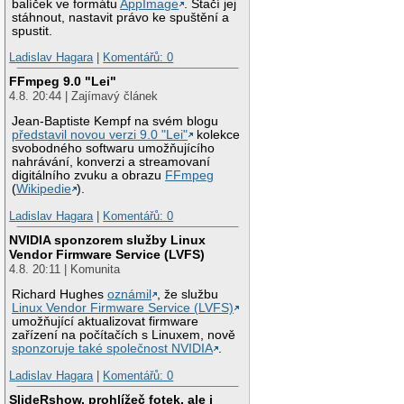
balíček ve formátu
AppImage
. Stačí jej
stáhnout, nastavit právo ke spuštění a
spustit.
Ladislav Hagara
|
Komentářů: 0
FFmpeg 9.0 "Lei"
4.8. 20:44 | Zajímavý článek
Jean-Baptiste Kempf na svém blogu
představil novou verzi 9.0 "Lei"
kolekce
svobodného softwaru umožňujícího
nahrávání, konverzi a streamovaní
digitálního zvuku a obrazu
FFmpeg
(
Wikipedie
).
Ladislav Hagara
|
Komentářů: 0
NVIDIA sponzorem služby Linux
Vendor Firmware Service (LVFS)
4.8. 20:11 | Komunita
Richard Hughes
oznámil
, že službu
Linux Vendor Firmware Service (LVFS)
umožňující aktualizovat firmware
zařízení na počítačích s Linuxem, nově
sponzoruje také společnost NVIDIA
.
Ladislav Hagara
|
Komentářů: 0
SlideRshow, prohlížeč fotek, ale i