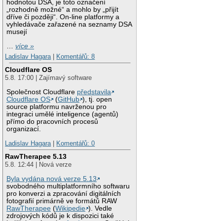
hodnotou DSA, je toto označení
„rozhodně možné“ a mohlo by „přijít
dříve či později“. On-line platformy a
vyhledávače zařazené na seznamy DSA
musejí
…
více »
Ladislav Hagara
|
Komentářů: 8
Cloudflare OS
5.8. 17:00 | Zajímavý software
Společnost Cloudflare
představila
Cloudflare OS
(
GitHub
), tj. open
source platformu navrženou pro
integraci umělé inteligence (agentů)
přímo do pracovních procesů
organizací.
Ladislav Hagara
|
Komentářů: 0
RawTherapee 5.13
5.8. 12:44 | Nová verze
Byla vydána nová verze 5.13
svobodného multiplatformního softwaru
pro konverzi a zpracování digitálních
fotografií primárně ve formátů RAW
RawTherapee
(
Wikipedie
). Vedle
zdrojových kódů je k dispozici také