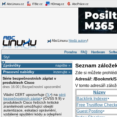
AbcLinuxu.cz
ITBiz.cz
HDmag.cz
AbcPráce.cz
AbcLinuxu
hledá autory
!
Poradna
FAQ
Hardware
Softw
Styl
×
Seznam zálože
Zprávičky
napište »
Pracovní nabídky
inzerujte »
Zde si můžete prohléd
Série bezpečnostních záplat v
Adresář: /Bookmrk/S
produktech Cisco
V tomto adresáři zálož
dnes 16:00 | Bezpečnostní upozornění
Název
Vládní CERT upozorňuje (
𝕏
) na
sérii
Backlink Indexer
bezpečnostních záplat
(CVSS 9.9) v
produktech Cisco řešících kritické
Free Trustflow Check
zranitelnosti umožňující obejití
autentizace, eskalaci oprávnění,
Guest Posting
vzdálené spuštění kódu a odepření