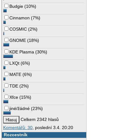
Budgie
(
10%
)
Cinnamon
(
7%
)
COSMIC
(
2%
)
GNOME
(
18%
)
KDE Plasma
(
30%
)
LXQt
(
6%
)
MATE
(
6%
)
TDE
(
2%
)
Xfce
(
15%
)
jiné/žádné
(
23%
)
Celkem 2342 hlasů
Komentářů: 30
, poslední 3.4. 20:20
Rozcestník