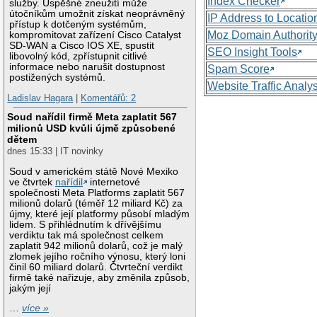
Index Checker
služby. Úspěšné zneužití může
útočníkům umožnit získat neoprávněný
IP Address to Locatio
přístup k dotčeným systémům,
Moz Domain Authorit
kompromitovat zařízení Cisco Catalyst
SD-WAN a Cisco IOS XE, spustit
SEO Insight Tools
libovolný kód, zpřístupnit citlivé
informace nebo narušit dostupnost
Spam Score
postižených systémů.
Website Traffic Analy
Ladislav Hagara
|
Komentářů: 2
Soud nařídil firmě Meta zaplatit 567
milionů USD kvůli újmě způsobené
dětem
dnes 15:33 | IT novinky
Soud v americkém státě Nové Mexiko
ve čtvrtek
nařídil
internetové
společnosti Meta Platforms zaplatit 567
milionů dolarů (téměř 12 miliard Kč) za
újmy, které její platformy působí mladým
lidem. S přihlédnutím k dřívějšímu
verdiktu tak má společnost celkem
zaplatit 942 milionů dolarů, což je malý
zlomek jejího ročního výnosu, který loni
činil 60 miliard dolarů. Čtvrteční verdikt
firmě také nařizuje, aby změnila způsob,
jakým její
…
více »