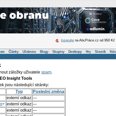
Inzerujte
na AbcPráce.cz od 950 Kč
are
Články
Učebnice
Blogy
Skupiny
Desktopy
Hry
Slovník
Kdo
k
nout záložky uživatele
spam
.
EO Insight Tools
ek jsou následující stránky:
Typ
Poslední změna
externí odkaz
---
er
externí odkaz
---
externí odkaz
---