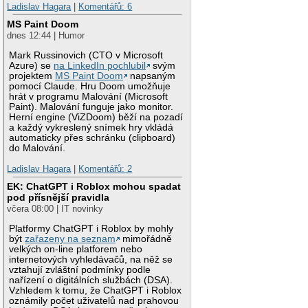
Ladislav Hagara
|
Komentářů: 6
MS Paint Doom
dnes 12:44 | Humor
Mark Russinovich (CTO v Microsoft
Azure) se
na LinkedIn pochlubil
svým
projektem
MS Paint Doom
napsaným
pomocí Claude. Hru Doom umožňuje
hrát v programu Malování (Microsoft
Paint). Malování funguje jako monitor.
Herní engine (ViZDoom) běží na pozadí
a každý vykreslený snímek hry vkládá
automaticky přes schránku (clipboard)
do Malování.
Ladislav Hagara
|
Komentářů: 2
EK: ChatGPT i Roblox mohou spadat
pod přísnější pravidla
včera 08:00 | IT novinky
Platformy ChatGPT i Roblox by mohly
být
zařazeny na seznam
mimořádně
velkých on-line platforem nebo
internetových vyhledávačů, na něž se
vztahují zvláštní podmínky podle
nařízení o digitálních službách (DSA).
Vzhledem k tomu, že ChatGPT i Roblox
oznámily počet uživatelů nad prahovou