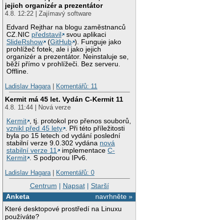
jejich organizér a prezentátor
4.8. 12:22 | Zajímavý software
Edvard Rejthar na blogu zaměstnanců
CZ.NIC
představil
svou aplikaci
SlideRshow
(
GitHub
). Funguje jako
prohlížeč fotek, ale i jako jejich
organizér a prezentátor. Neinstaluje se,
běží přímo v prohlížeči. Bez serveru.
Offline.
Ladislav Hagara
|
Komentářů: 11
Kermit má 45 let. Vydán C-Kermit 11
4.8. 11:44 | Nová verze
Kermit
, tj. protokol pro přenos souborů,
vznikl před 45 lety
. Při této příležitosti
byla po 15 letech od vydání poslední
stabilní verze 9.0.302 vydána
nová
stabilní verze 11
implementace
C-
Kermit
. S podporou IPv6.
Ladislav Hagara
|
Komentářů: 0
Centrum
|
Napsat
|
Starší
Anketa
navrhněte »
Které desktopové prostředí na Linuxu
používáte?