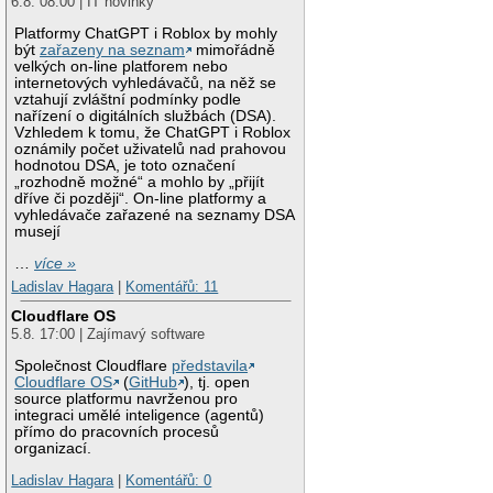
6.8. 08:00 | IT novinky
Platformy ChatGPT i Roblox by mohly
být
zařazeny na seznam
mimořádně
velkých on-line platforem nebo
internetových vyhledávačů, na něž se
vztahují zvláštní podmínky podle
nařízení o digitálních službách (DSA).
Vzhledem k tomu, že ChatGPT i Roblox
oznámily počet uživatelů nad prahovou
hodnotou DSA, je toto označení
„rozhodně možné“ a mohlo by „přijít
dříve či později“. On-line platformy a
vyhledávače zařazené na seznamy DSA
musejí
…
více »
Ladislav Hagara
|
Komentářů: 11
Cloudflare OS
5.8. 17:00 | Zajímavý software
Společnost Cloudflare
představila
Cloudflare OS
(
GitHub
), tj. open
source platformu navrženou pro
integraci umělé inteligence (agentů)
přímo do pracovních procesů
organizací.
Ladislav Hagara
|
Komentářů: 0