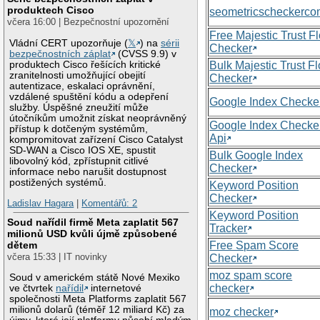
produktech Cisco
seometricscheckerc
včera 16:00 | Bezpečnostní upozornění
Free Majestic Trust F
Vládní CERT upozorňuje (
𝕏
) na
sérii
Checker
bezpečnostních záplat
(CVSS 9.9) v
produktech Cisco řešících kritické
Bulk Majestic Trust F
zranitelnosti umožňující obejití
Checker
autentizace, eskalaci oprávnění,
vzdálené spuštění kódu a odepření
Google Index Checke
služby. Úspěšné zneužití může
útočníkům umožnit získat neoprávněný
Google Index Checke
přístup k dotčeným systémům,
Api
kompromitovat zařízení Cisco Catalyst
SD-WAN a Cisco IOS XE, spustit
Bulk Google Index
libovolný kód, zpřístupnit citlivé
Checker
informace nebo narušit dostupnost
postižených systémů.
Keyword Position
Checker
Ladislav Hagara
|
Komentářů: 2
Keyword Position
Soud nařídil firmě Meta zaplatit 567
Tracker
milionů USD kvůli újmě způsobené
Free Spam Score
dětem
včera 15:33 | IT novinky
Checker
moz spam score
Soud v americkém státě Nové Mexiko
checker
ve čtvrtek
nařídil
internetové
společnosti Meta Platforms zaplatit 567
milionů dolarů (téměř 12 miliard Kč) za
moz checker