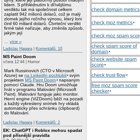
újmy, které její platformy působí mladým
lidem. S přihlédnutím k dřívějšímu
check domain metrics
verdiktu tak má společnost celkem
zaplatit 942 milionů dolarů, což je malý
zlomek jejího ročního výnosu, který loni
check moz metrics
činil 60 miliard dolarů. Čtvrteční verdikt
firmě také nařizuje, aby změnila způsob,
jakým její
check moz spam scor
…
více »
check spam score of
Ladislav Hagara
|
Komentářů: 10
domain
MS Paint Doom
check website spam
včera 12:44 | Humor
score
Mark Russinovich (CTO v Microsoft
check trust flow
Azure) se
na LinkedIn pochlubil
svým
projektem
MS Paint Doom
napsaným
pomocí Claude. Hru Doom umožňuje
free moz spam score
hrát v programu Malování (Microsoft
checker
Paint). Malování funguje jako monitor.
Herní engine (ViZDoom) běží na pozadí
a každý vykreslený snímek hry vkládá
automaticky přes schránku (clipboard)
do Malování.
Ladislav Hagara
|
Komentářů: 2
EK: ChatGPT i Roblox mohou spadat
pod přísnější pravidla