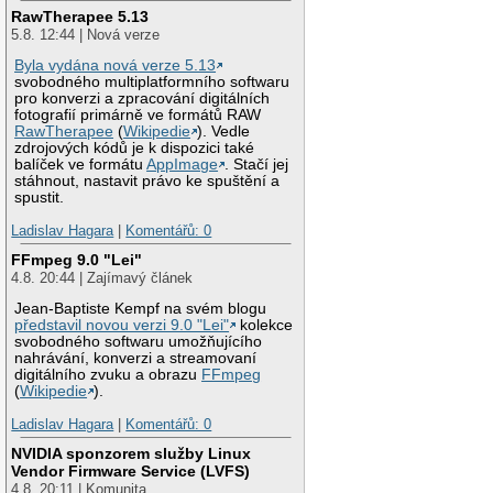
RawTherapee 5.13
5.8. 12:44 | Nová verze
Byla vydána nová verze 5.13
svobodného multiplatformního softwaru
pro konverzi a zpracování digitálních
fotografií primárně ve formátů RAW
RawTherapee
(
Wikipedie
). Vedle
zdrojových kódů je k dispozici také
balíček ve formátu
AppImage
. Stačí jej
stáhnout, nastavit právo ke spuštění a
spustit.
Ladislav Hagara
|
Komentářů: 0
FFmpeg 9.0 "Lei"
4.8. 20:44 | Zajímavý článek
Jean-Baptiste Kempf na svém blogu
představil novou verzi 9.0 "Lei"
kolekce
svobodného softwaru umožňujícího
nahrávání, konverzi a streamovaní
digitálního zvuku a obrazu
FFmpeg
(
Wikipedie
).
Ladislav Hagara
|
Komentářů: 0
NVIDIA sponzorem služby Linux
Vendor Firmware Service (LVFS)
4.8. 20:11 | Komunita