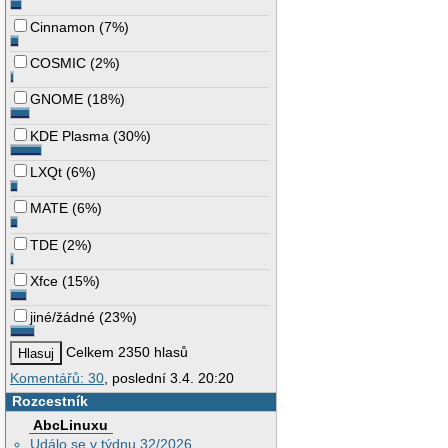
Cinnamon
(
7%
)
COSMIC
(
2%
)
GNOME
(
18%
)
KDE Plasma
(
30%
)
LXQt
(
6%
)
MATE
(
6%
)
TDE
(
2%
)
Xfce
(
15%
)
jiné/žádné
(
23%
)
Celkem 2350 hlasů
Komentářů: 30
, poslední 3.4. 20:20
Rozcestník
AbcLinuxu
Událo se v týdnu 32/2026