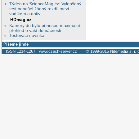
Týden na ScienceMag.cz: Vylepšený
test nenašel žádný rozdíl mezi
vodíkem a antiv
HDmag.cz
Kamery do bytu přinesou maximální
přehled o vaší domácnosti
Testovací novinka
Píšeme jinde
ISSN 1214-1267
www.czech-server.cz
© 1999-2015
Nitemedia s. r. 