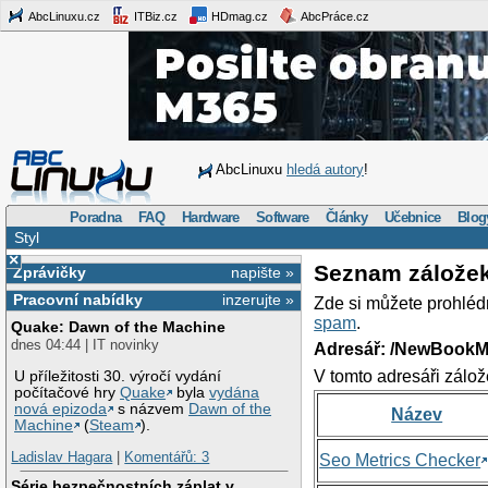
AbcLinuxu.cz
ITBiz.cz
HDmag.cz
AbcPráce.cz
AbcLinuxu
hledá autory
!
Poradna
FAQ
Hardware
Software
Články
Učebnice
Blog
Styl
×
Seznam zálože
Zprávičky
napište »
Pracovní nabídky
inzerujte »
Zde si můžete prohléd
spam
.
Quake: Dawn of the Machine
dnes 04:44 | IT novinky
Adresář: /NewBookM
V tomto adresáři zálož
U příležitosti 30. výročí vydání
počítačové hry
Quake
byla
vydána
nová epizoda
s názvem
Dawn of the
Název
Machine
(
Steam
).
Ladislav Hagara
|
Komentářů: 3
Seo Metrics Checker
Série bezpečnostních záplat v