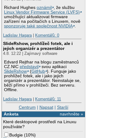
Richard Hughes
oznámil
, že službu
Linux Vendor Firmware Service (LVFS)
umožňující aktualizovat firmware
zařízení na počítačích s Linuxem, nově
sponzoruje také společnost NVIDIA
.
Ladislav Hagara
|
Komentářů: 0
SlideRshow, prohlížeč fotek, ale i
jejich organizér a prezentátor
4.8. 12:22 | Zajímavý software
Edvard Rejthar na blogu zaměstnanců
CZ.NIC
představil
svou aplikaci
SlideRshow
(
GitHub
). Funguje jako
prohlížeč fotek, ale i jako jejich
organizér a prezentátor. Neinstaluje se,
běží přímo v prohlížeči. Bez serveru.
Offline.
Ladislav Hagara
|
Komentářů: 11
Centrum
|
Napsat
|
Starší
Anketa
navrhněte »
Které desktopové prostředí na Linuxu
používáte?
Budgie
(
10%
)