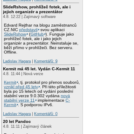
SlideRshow, prohlížeč fotek, ale i
jejich organizér a prezentátor
4.8. 12:22 | Zajímavý software
Edvard Rejthar na blogu zaměstnanců
CZ.NIC
představil
svou aplikaci
SlideRshow
(
GitHub
). Funguje jako
prohlížeč fotek, ale i jako jejich
organizér a prezentátor. Neinstaluje se,
běží přímo v prohlížeči. Bez serveru.
Offline.
Ladislav Hagara
|
Komentářů: 9
Kermit má 45 let. Vydán C-Kermit 11
4.8. 11:44 | Nová verze
Kermit
, tj. protokol pro přenos souborů,
vznikl před 45 lety
. Při této příležitosti
byla po 15 letech od vydání poslední
stabilní verze 9.0.302 vydána
nová
stabilní verze 11
implementace
C-
Kermit
. S podporou IPv6.
Ladislav Hagara
|
Komentářů: 0
20 let Pandoc
4.8. 11:11 | Zajímavý článek