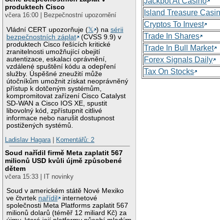
Jackpot At Casino
produktech Cisco
Island Treasure Casi
včera 16:00 | Bezpečnostní upozornění
Cryptos To Invest
Vládní CERT upozorňuje (
𝕏
) na
sérii
Trade In Shares
bezpečnostních záplat
(CVSS 9.9) v
produktech Cisco řešících kritické
Trade In Bull Market
zranitelnosti umožňující obejití
autentizace, eskalaci oprávnění,
Forex Signals Daily
vzdálené spuštění kódu a odepření
Tax On Stocks
služby. Úspěšné zneužití může
útočníkům umožnit získat neoprávněný
přístup k dotčeným systémům,
kompromitovat zařízení Cisco Catalyst
SD-WAN a Cisco IOS XE, spustit
libovolný kód, zpřístupnit citlivé
informace nebo narušit dostupnost
postižených systémů.
Ladislav Hagara
|
Komentářů: 2
Soud nařídil firmě Meta zaplatit 567
milionů USD kvůli újmě způsobené
dětem
včera 15:33 | IT novinky
Soud v americkém státě Nové Mexiko
ve čtvrtek
nařídil
internetové
společnosti Meta Platforms zaplatit 567
milionů dolarů (téměř 12 miliard Kč) za