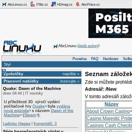
AbcLinuxu.cz
ITBiz.cz
HDmag.cz
AbcPráce.cz
AbcLinuxu
hledá autory
!
Poradna
FAQ
Hardware
Softw
Styl
×
Seznam zálože
Zprávičky
napište »
Pracovní nabídky
inzerujte »
Zde si můžete prohléd
Quake: Dawn of the Machine
Adresář: /New
dnes 04:44 | IT novinky
V tomto adresáři zálož
U příležitosti 30. výročí vydání
Název
počítačové hry
Quake
byla
vydána
nová epizoda
s názvem
Dawn of the
About Crown Casino
Machine
(
Steam
).
Casino Majestic Prid
Ladislav Hagara
|
Komentářů: 3
Casinos Cash Check
Série bezpečnostních záplat v