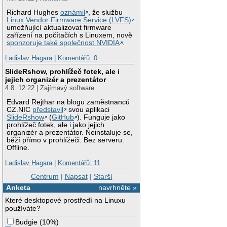
Richard Hughes
oznámil
, že službu
Linux Vendor Firmware Service (LVFS)
umožňující aktualizovat firmware
zařízení na počítačích s Linuxem, nově
sponzoruje také společnost NVIDIA
.
Ladislav Hagara
|
Komentářů: 0
SlideRshow, prohlížeč fotek, ale i
jejich organizér a prezentátor
4.8. 12:22 | Zajímavý software
Edvard Rejthar na blogu zaměstnanců
CZ.NIC
představil
svou aplikaci
SlideRshow
(
GitHub
). Funguje jako
prohlížeč fotek, ale i jako jejich
organizér a prezentátor. Neinstaluje se,
běží přímo v prohlížeči. Bez serveru.
Offline.
Ladislav Hagara
|
Komentářů: 11
Centrum
|
Napsat
|
Starší
Anketa
navrhněte »
Které desktopové prostředí na Linuxu
používáte?
Budgie
(
10%
)