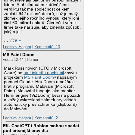
újmy, které její platformy působí mladým
lidem. S přihlédnutím k dřívějšímu
verdiktu tak má společnost celkem
zaplatit 942 milionů dolarů, což je malý
zlomek jejího ročního výnosu, který loni
činil 60 miliard dolarů. Čtvrteční verdikt
firmě také nařizuje, aby změnila způsob,
jakým její
…
více »
Ladislav Hagara
|
Komentářů: 13
MS Paint Doom
včera 12:44 | Humor
Mark Russinovich (CTO v Microsoft
Azure) se
na LinkedIn pochlubil
svým
projektem
MS Paint Doom
napsaným
pomocí Claude. Hru Doom umožňuje
hrát v programu Malování (Microsoft
Paint). Malování funguje jako monitor.
Herní engine (ViZDoom) běží na pozadí
a každý vykreslený snímek hry vkládá
automaticky přes schránku (clipboard)
do Malování.
Ladislav Hagara
|
Komentářů: 2
EK: ChatGPT i Roblox mohou spadat
pod přísnější pravidla