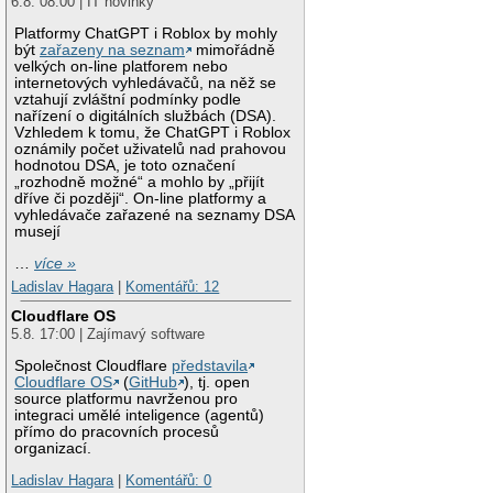
6.8. 08:00 | IT novinky
Platformy ChatGPT i Roblox by mohly
být
zařazeny na seznam
mimořádně
velkých on-line platforem nebo
internetových vyhledávačů, na něž se
vztahují zvláštní podmínky podle
nařízení o digitálních službách (DSA).
Vzhledem k tomu, že ChatGPT i Roblox
oznámily počet uživatelů nad prahovou
hodnotou DSA, je toto označení
„rozhodně možné“ a mohlo by „přijít
dříve či později“. On-line platformy a
vyhledávače zařazené na seznamy DSA
musejí
…
více »
Ladislav Hagara
|
Komentářů: 12
Cloudflare OS
5.8. 17:00 | Zajímavý software
Společnost Cloudflare
představila
Cloudflare OS
(
GitHub
), tj. open
source platformu navrženou pro
integraci umělé inteligence (agentů)
přímo do pracovních procesů
organizací.
Ladislav Hagara
|
Komentářů: 0