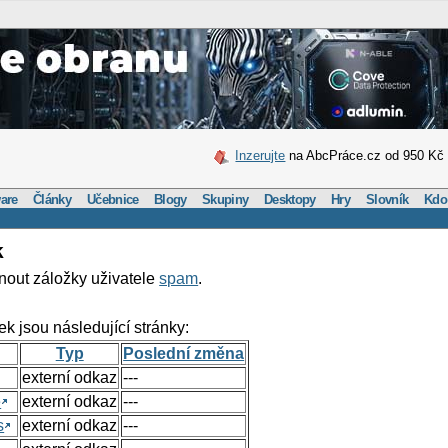
Inzerujte
na AbcPráce.cz od 950 Kč
are
Články
Učebnice
Blogy
Skupiny
Desktopy
Hry
Slovník
Kdo
k
nout záložky uživatele
spam
.
ek jsou následující stránky:
Typ
Poslední změna
externí odkaz
---
e
externí odkaz
---
s
externí odkaz
---