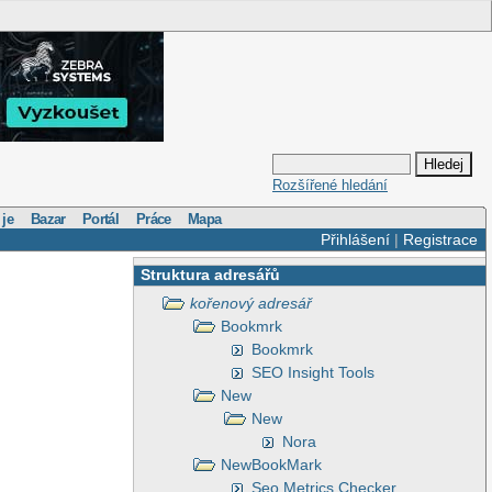
Rozšířené hledání
 je
Bazar
Portál
Práce
Mapa
Přihlášení
|
Registrace
Struktura adresářů
kořenový adresář
Bookmrk
Bookmrk
SEO Insight Tools
New
New
Nora
NewBookMark
Seo Metrics Checker