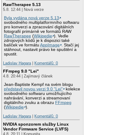
RawTherapee 5.13
5.8. 12:44 | Nová verze
Byla vydána nová verze 5.13
svobodného multiplatformního softwaru
pro konverzi a zpracování digitálních
fotografií primárně ve formátů RAW
RawTherapee
(
Wikipedie
). Vedle
zdrojových kódů je k dispozici také
balíček ve formátu
AppImage
. Stačí jej
stáhnout, nastavit právo ke spuštění a
spustit.
Ladislav Hagara
|
Komentářů: 0
FFmpeg 9.0 "Lei"
4.8. 20:44 | Zajímavý článek
Jean-Baptiste Kempf na svém blogu
představil novou verzi 9.0 "Lei"
kolekce
svobodného softwaru umožňujícího
nahrávání, konverzi a streamovaní
digitálního zvuku a obrazu
FFmpeg
(
Wikipedie
).
Ladislav Hagara
|
Komentářů: 0
NVIDIA sponzorem služby Linux
Vendor Firmware Service (LVFS)
4.8. 20:11 | Komunita