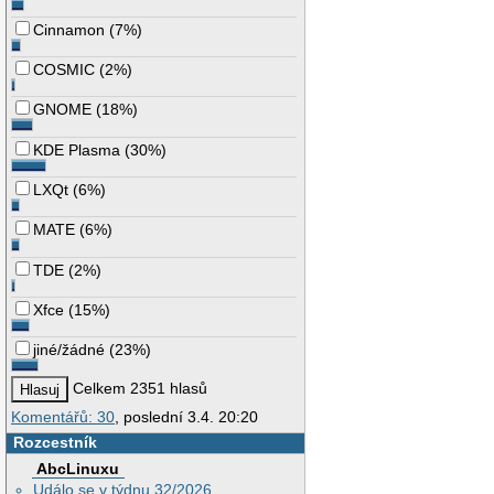
Cinnamon
(
7%
)
COSMIC
(
2%
)
GNOME
(
18%
)
KDE Plasma
(
30%
)
LXQt
(
6%
)
MATE
(
6%
)
TDE
(
2%
)
Xfce
(
15%
)
jiné/žádné
(
23%
)
Celkem 2351 hlasů
Komentářů: 30
, poslední 3.4. 20:20
Rozcestník
AbcLinuxu
Událo se v týdnu 32/2026