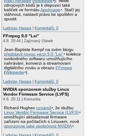
RawTherapee
(
Wikipedie
). Vedle
zdrojových kódů je k dispozici také
balíček ve formátu
AppImage
. Stačí jej
stáhnout, nastavit právo ke spuštění a
spustit.
Ladislav Hagara
|
Komentářů: 0
FFmpeg 9.0 "Lei"
4.8. 20:44 | Zajímavý článek
Jean-Baptiste Kempf na svém blogu
představil novou verzi 9.0 "Lei"
kolekce
svobodného softwaru umožňujícího
nahrávání, konverzi a streamovaní
digitálního zvuku a obrazu
FFmpeg
(
Wikipedie
).
Ladislav Hagara
|
Komentářů: 0
NVIDIA sponzorem služby Linux
Vendor Firmware Service (LVFS)
4.8. 20:11 | Komunita
Richard Hughes
oznámil
, že službu
Linux Vendor Firmware Service (LVFS)
umožňující aktualizovat firmware
zařízení na počítačích s Linuxem, nově
sponzoruje také společnost NVIDIA
.
Ladislav Hagara
|
Komentářů: 0