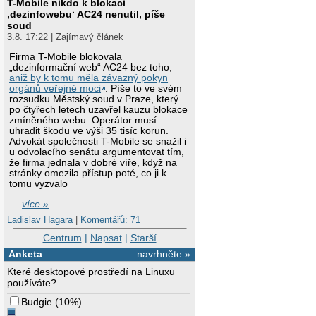
T-Mobile nikdo k blokaci
‚dezinfowebu‘ AC24 nenutil, píše
soud
3.8. 17:22 | Zajímavý článek
Firma T-Mobile blokovala
„dezinformační web“ AC24 bez toho,
aniž by k tomu měla závazný pokyn
orgánů veřejné moci
. Píše to ve svém
rozsudku Městský soud v Praze, který
po čtyřech letech uzavřel kauzu blokace
zmíněného webu. Operátor musí
uhradit škodu ve výši 35 tisíc korun.
Advokát společnosti T-Mobile se snažil i
u odvolacího senátu argumentovat tím,
že firma jednala v dobré víře, když na
stránky omezila přístup poté, co ji k
tomu vyzvalo
…
více »
Ladislav Hagara
|
Komentářů: 71
Centrum
|
Napsat
|
Starší
Anketa
navrhněte »
Které desktopové prostředí na Linuxu
používáte?
Budgie
(
10%
)