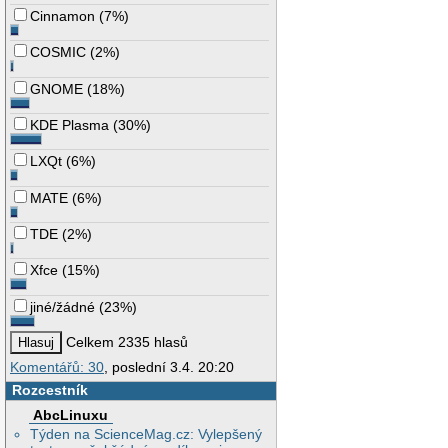
Cinnamon
(
7%
)
COSMIC
(
2%
)
GNOME
(
18%
)
KDE Plasma
(
30%
)
LXQt
(
6%
)
MATE
(
6%
)
TDE
(
2%
)
Xfce
(
15%
)
jiné/žádné
(
23%
)
Celkem 2335 hlasů
Komentářů: 30
, poslední 3.4. 20:20
Rozcestník
AbcLinuxu
Týden na ScienceMag.cz: Vylepšený