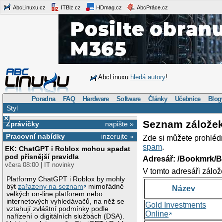
AbcLinuxu.cz
ITBiz.cz
HDmag.cz
AbcPráce.cz
AbcLinuxu
hledá autory
!
Poradna
FAQ
Hardware
Software
Články
Učebnice
Blog
Styl
×
Seznam zálože
Zprávičky
napište »
Pracovní nabídky
inzerujte »
Zde si můžete prohléd
spam
.
EK: ChatGPT i Roblox mohou spadat
pod přísnější pravidla
Adresář: /Bookmrk/
včera 08:00 | IT novinky
V tomto adresáři zálož
Platformy ChatGPT i Roblox by mohly
být
zařazeny na seznam
mimořádně
Název
velkých on-line platforem nebo
internetových vyhledávačů, na něž se
Gold Investments
vztahují zvláštní podmínky podle
Online
nařízení o digitálních službách (DSA).