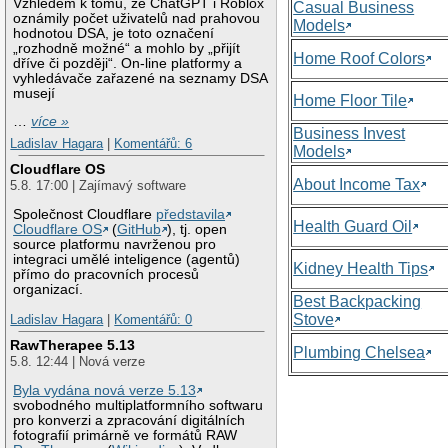
Vzhledem k tomu, že ChatGPT i Roblox
Casual Business
oznámily počet uživatelů nad prahovou
Models
hodnotou DSA, je toto označení
„rozhodně možné“ a mohlo by „přijít
Home Roof Colors
dříve či později“. On-line platformy a
vyhledávače zařazené na seznamy DSA
musejí
Home Floor Tile
…
více »
Business Invest
Ladislav Hagara
|
Komentářů: 6
Models
Cloudflare OS
About Income Tax
5.8. 17:00 | Zajímavý software
Společnost Cloudflare
představila
Health Guard Oil
Cloudflare OS
(
GitHub
), tj. open
source platformu navrženou pro
integraci umělé inteligence (agentů)
Kidney Health Tips
přímo do pracovních procesů
organizací.
Best Backpacking
Stove
Ladislav Hagara
|
Komentářů: 0
RawTherapee 5.13
Plumbing Chelsea
5.8. 12:44 | Nová verze
Byla vydána nová verze 5.13
svobodného multiplatformního softwaru
pro konverzi a zpracování digitálních
fotografií primárně ve formátů RAW