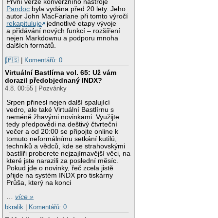
První verze konverzního nástroje
Pandoc
byla vydána před 20 lety. Jeho
autor John MacFarlane při tomto výročí
rekapituluje
jednotlivé etapy vývoje
a přidávání nových funkcí – rozšíření
nejen Markdownu a podporu mnoha
dalších formátů.
|🇵🇸
|
Komentářů: 0
Virtuální Bastlírna vol. 65: Už vám
dorazil předobjednaný INDX?
4.8. 00:55 | Pozvánky
Srpen přinesl nejen další spalující
vedro, ale také Virtuální Bastlírnu s
neméně žhavými novinkami. Využijte
tedy předpovědi na deštivý čtvrteční
večer a od 20:00 se připojte online k
tomuto neformálnímu setkání kutilů,
techniků a vědců, kde se strahovskými
bastlíři proberete nejzajímavější věci, na
které jste narazili za poslední měsíc.
Pokud jde o novinky, řeč zcela jistě
přijde na systém INDX pro tiskárny
Průša, který na konci
…
více »
bkralik
|
Komentářů: 0