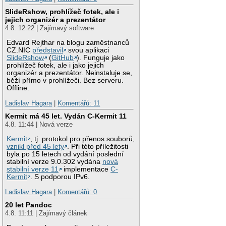
SlideRshow, prohlížeč fotek, ale i
jejich organizér a prezentátor
4.8. 12:22 | Zajímavý software
Edvard Rejthar na blogu zaměstnanců
CZ.NIC
představil
svou aplikaci
SlideRshow
(
GitHub
). Funguje jako
prohlížeč fotek, ale i jako jejich
organizér a prezentátor. Neinstaluje se,
běží přímo v prohlížeči. Bez serveru.
Offline.
Ladislav Hagara
|
Komentářů: 11
Kermit má 45 let. Vydán C-Kermit 11
4.8. 11:44 | Nová verze
Kermit
, tj. protokol pro přenos souborů,
vznikl před 45 lety
. Při této příležitosti
byla po 15 letech od vydání poslední
stabilní verze 9.0.302 vydána
nová
stabilní verze 11
implementace
C-
Kermit
. S podporou IPv6.
Ladislav Hagara
|
Komentářů: 0
20 let Pandoc
4.8. 11:11 | Zajímavý článek