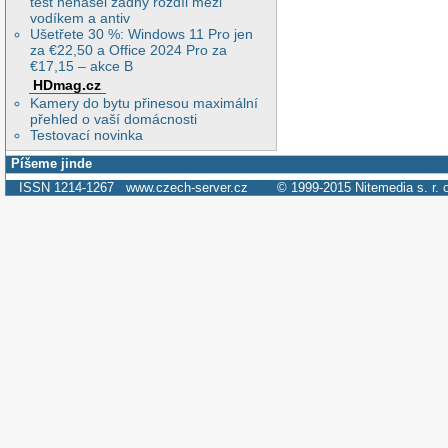
test nenašel žádný rozdíl mezi
vodíkem a antiv
Ušetřete 30 %: Windows 11 Pro jen
za €22,50 a Office 2024 Pro za
€17,15 – akce B
HDmag.cz
Kamery do bytu přinesou maximální
přehled o vaší domácnosti
Testovací novinka
Píšeme jinde
ISSN 1214-1267
www.czech-server.cz
© 1999-2015
Nitemedia s. r. 