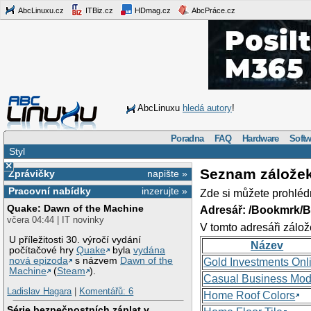
AbcLinuxu.cz
ITBiz.cz
HDmag.cz
AbcPráce.cz
AbcLinuxu
hledá autory
!
Poradna
FAQ
Hardware
Softw
Styl
×
Seznam zálože
Zprávičky
napište »
Pracovní nabídky
inzerujte »
Zde si můžete prohléd
Quake: Dawn of the Machine
Adresář: /Bookmrk/
včera 04:44 | IT novinky
V tomto adresáři zálož
U příležitosti 30. výročí vydání
Název
počítačové hry
Quake
byla
vydána
nová epizoda
s názvem
Dawn of the
Gold Investments Onl
Machine
(
Steam
).
Casual Business Mod
Ladislav Hagara
|
Komentářů: 6
Home Roof Colors
Série bezpečnostních záplat v