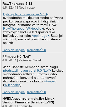
RawTherapee 5.13
5.8. 12:44 | Nová verze
Byla vydána nová verze 5.13
svobodného multiplatformního softwaru
pro konverzi a zpracování digitálních
fotografií primárně ve formátů RAW
RawTherapee
(
Wikipedie
). Vedle
zdrojových kódů je k dispozici také
balíček ve formátu
AppImage
. Stačí jej
stáhnout, nastavit právo ke spuštění a
spustit.
Ladislav Hagara
|
Komentářů: 0
FFmpeg 9.0 "Lei"
4.8. 20:44 | Zajímavý článek
Jean-Baptiste Kempf na svém blogu
představil novou verzi 9.0 "Lei"
kolekce
svobodného softwaru umožňujícího
nahrávání, konverzi a streamovaní
digitálního zvuku a obrazu
FFmpeg
(
Wikipedie
).
Ladislav Hagara
|
Komentářů: 0
NVIDIA sponzorem služby Linux
Vendor Firmware Service (LVFS)
4.8. 20:11 | Komunita