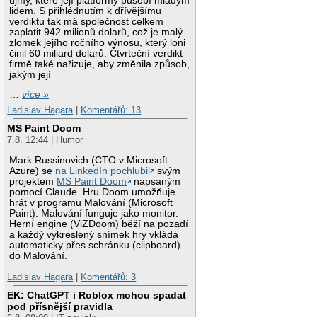
újmy, které její platformy působí mladým
lidem. S přihlédnutím k dřívějšímu
verdiktu tak má společnost celkem
zaplatit 942 milionů dolarů, což je malý
zlomek jejího ročního výnosu, který loni
činil 60 miliard dolarů. Čtvrteční verdikt
firmě také nařizuje, aby změnila způsob,
jakým její
…
více »
Ladislav Hagara
|
Komentářů: 13
MS Paint Doom
7.8. 12:44 | Humor
Mark Russinovich (CTO v Microsoft
Azure) se
na LinkedIn pochlubil
svým
projektem
MS Paint Doom
napsaným
pomocí Claude. Hru Doom umožňuje
hrát v programu Malování (Microsoft
Paint). Malování funguje jako monitor.
Herní engine (ViZDoom) běží na pozadí
a každý vykreslený snímek hry vkládá
automaticky přes schránku (clipboard)
do Malování.
Ladislav Hagara
|
Komentářů: 3
EK: ChatGPT i Roblox mohou spadat
pod přísnější pravidla