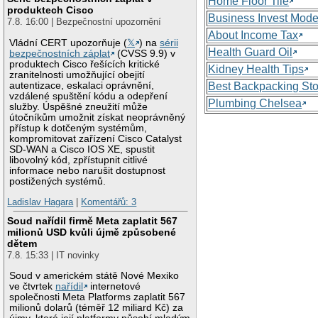
Home Floor Tile
produktech Cisco
Business Invest Mode
7.8. 16:00 | Bezpečnostní upozornění
About Income Tax
Vládní CERT upozorňuje (
𝕏
) na
sérii
Health Guard Oil
bezpečnostních záplat
(CVSS 9.9) v
produktech Cisco řešících kritické
Kidney Health Tips
zranitelnosti umožňující obejití
autentizace, eskalaci oprávnění,
Best Backpacking St
vzdálené spuštění kódu a odepření
Plumbing Chelsea
služby. Úspěšné zneužití může
útočníkům umožnit získat neoprávněný
přístup k dotčeným systémům,
kompromitovat zařízení Cisco Catalyst
SD-WAN a Cisco IOS XE, spustit
libovolný kód, zpřístupnit citlivé
informace nebo narušit dostupnost
postižených systémů.
Ladislav Hagara
|
Komentářů: 3
Soud nařídil firmě Meta zaplatit 567
milionů USD kvůli újmě způsobené
dětem
7.8. 15:33 | IT novinky
Soud v americkém státě Nové Mexiko
ve čtvrtek
nařídil
internetové
společnosti Meta Platforms zaplatit 567
milionů dolarů (téměř 12 miliard Kč) za