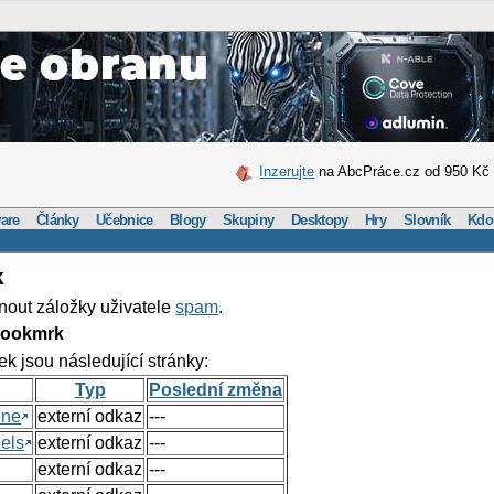
Inzerujte
na AbcPráce.cz od 950 Kč
are
Články
Učebnice
Blogy
Skupiny
Desktopy
Hry
Slovník
Kdo
k
nout záložky uživatele
spam
.
Bookmrk
ek jsou následující stránky:
Typ
Poslední změna
ine
externí odkaz
---
els
externí odkaz
---
externí odkaz
---