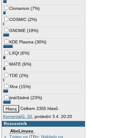
Cinnamon
(
7%
)
COSMIC
(
2%
)
GNOME
(
18%
)
KDE Plasma
(
30%
)
LXQt
(
6%
)
MATE
(
6%
)
TDE
(
2%
)
Xfce
(
15%
)
jiné/žádné
(
23%
)
Celkem 2355 hlasů
Komentářů: 30
, poslední 3.4. 20:20
Rozcestník
AbcLinuxu
Týden na ITBiz: Náklady na