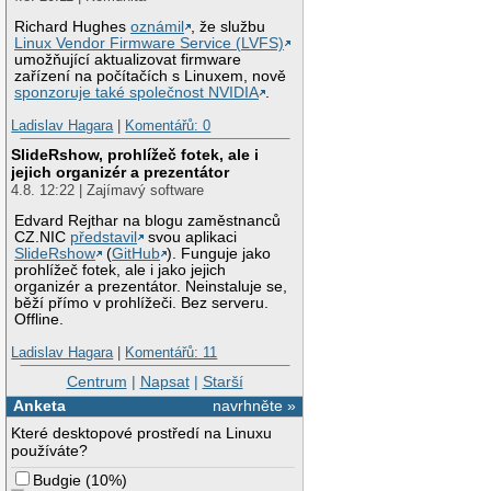
Richard Hughes
oznámil
, že službu
Linux Vendor Firmware Service (LVFS)
umožňující aktualizovat firmware
zařízení na počítačích s Linuxem, nově
sponzoruje také společnost NVIDIA
.
Ladislav Hagara
|
Komentářů: 0
SlideRshow, prohlížeč fotek, ale i
jejich organizér a prezentátor
4.8. 12:22 | Zajímavý software
Edvard Rejthar na blogu zaměstnanců
CZ.NIC
představil
svou aplikaci
SlideRshow
(
GitHub
). Funguje jako
prohlížeč fotek, ale i jako jejich
organizér a prezentátor. Neinstaluje se,
běží přímo v prohlížeči. Bez serveru.
Offline.
Ladislav Hagara
|
Komentářů: 11
Centrum
|
Napsat
|
Starší
Anketa
navrhněte »
Které desktopové prostředí na Linuxu
používáte?
Budgie
(
10%
)