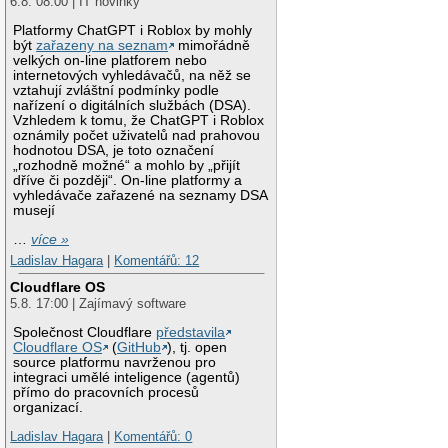
6.8. 08:00 | IT novinky
Platformy ChatGPT i Roblox by mohly
být
zařazeny na seznam
mimořádně
velkých on-line platforem nebo
internetových vyhledávačů, na něž se
vztahují zvláštní podmínky podle
nařízení o digitálních službách (DSA).
Vzhledem k tomu, že ChatGPT i Roblox
oznámily počet uživatelů nad prahovou
hodnotou DSA, je toto označení
„rozhodně možné“ a mohlo by „přijít
dříve či později“. On-line platformy a
vyhledávače zařazené na seznamy DSA
musejí
…
více »
Ladislav Hagara
|
Komentářů: 12
Cloudflare OS
5.8. 17:00 | Zajímavý software
Společnost Cloudflare
představila
Cloudflare OS
(
GitHub
), tj. open
source platformu navrženou pro
integraci umělé inteligence (agentů)
přímo do pracovních procesů
organizací.
Ladislav Hagara
|
Komentářů: 0