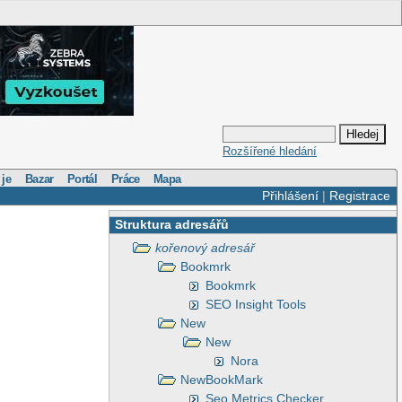
Rozšířené hledání
 je
Bazar
Portál
Práce
Mapa
Přihlášení
|
Registrace
Struktura adresářů
kořenový adresář
Bookmrk
Bookmrk
SEO Insight Tools
New
New
Nora
NewBookMark
Seo Metrics Checker