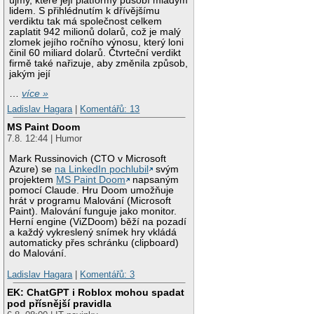
újmy, které její platformy působí mladým
lidem. S přihlédnutím k dřívějšímu
verdiktu tak má společnost celkem
zaplatit 942 milionů dolarů, což je malý
zlomek jejího ročního výnosu, který loni
činil 60 miliard dolarů. Čtvrteční verdikt
firmě také nařizuje, aby změnila způsob,
jakým její
…
více »
Ladislav Hagara
|
Komentářů: 13
MS Paint Doom
7.8. 12:44 | Humor
Mark Russinovich (CTO v Microsoft
Azure) se
na LinkedIn pochlubil
svým
projektem
MS Paint Doom
napsaným
pomocí Claude. Hru Doom umožňuje
hrát v programu Malování (Microsoft
Paint). Malování funguje jako monitor.
Herní engine (ViZDoom) běží na pozadí
a každý vykreslený snímek hry vkládá
automaticky přes schránku (clipboard)
do Malování.
Ladislav Hagara
|
Komentářů: 3
EK: ChatGPT i Roblox mohou spadat
pod přísnější pravidla