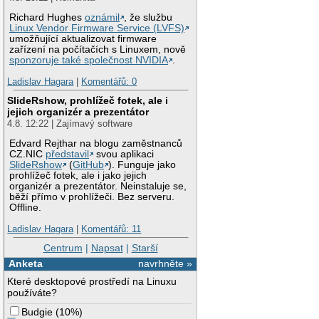
Richard Hughes
oznámil
, že službu
Linux Vendor Firmware Service (LVFS)
umožňující aktualizovat firmware
zařízení na počítačích s Linuxem, nově
sponzoruje také společnost NVIDIA
.
Ladislav Hagara
|
Komentářů: 0
SlideRshow, prohlížeč fotek, ale i
jejich organizér a prezentátor
4.8. 12:22 | Zajímavý software
Edvard Rejthar na blogu zaměstnanců
CZ.NIC
představil
svou aplikaci
SlideRshow
(
GitHub
). Funguje jako
prohlížeč fotek, ale i jako jejich
organizér a prezentátor. Neinstaluje se,
běží přímo v prohlížeči. Bez serveru.
Offline.
Ladislav Hagara
|
Komentářů: 11
Centrum
|
Napsat
|
Starší
Anketa
navrhněte »
Které desktopové prostředí na Linuxu
používáte?
Budgie
(
10%
)