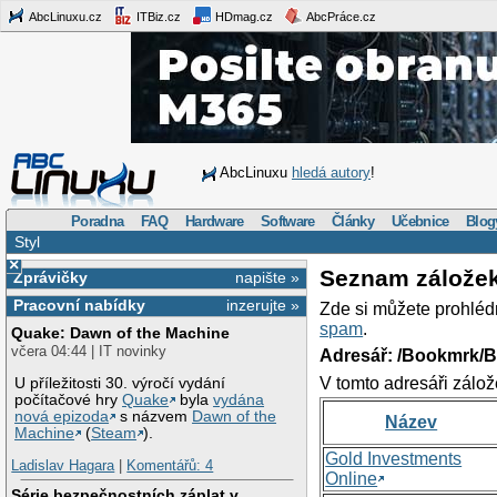
AbcLinuxu.cz
ITBiz.cz
HDmag.cz
AbcPráce.cz
AbcLinuxu
hledá autory
!
Poradna
FAQ
Hardware
Software
Články
Učebnice
Blog
Styl
×
Seznam zálože
Zprávičky
napište »
Pracovní nabídky
inzerujte »
Zde si můžete prohléd
spam
.
Quake: Dawn of the Machine
včera 04:44 | IT novinky
Adresář: /Bookmrk/
V tomto adresáři zálož
U příležitosti 30. výročí vydání
počítačové hry
Quake
byla
vydána
nová epizoda
s názvem
Dawn of the
Název
Machine
(
Steam
).
Gold Investments
Ladislav Hagara
|
Komentářů: 4
Online
Série bezpečnostních záplat v