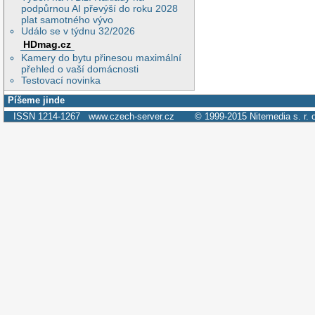
podpůrnou AI převýší do roku 2028
plat samotného vývo
Událo se v týdnu 32/2026
HDmag.cz
Kamery do bytu přinesou maximální
přehled o vaší domácnosti
Testovací novinka
Píšeme jinde
ISSN 1214-1267
www.czech-server.cz
© 1999-2015
Nitemedia s. r. 