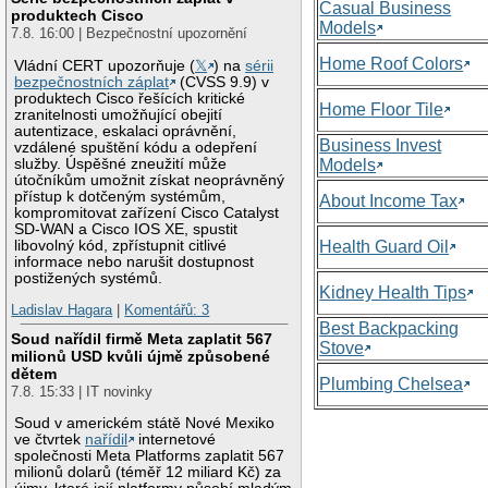
Casual Business
produktech Cisco
Models
7.8. 16:00 | Bezpečnostní upozornění
Home Roof Colors
Vládní CERT upozorňuje (
𝕏
) na
sérii
bezpečnostních záplat
(CVSS 9.9) v
produktech Cisco řešících kritické
Home Floor Tile
zranitelnosti umožňující obejití
autentizace, eskalaci oprávnění,
Business Invest
vzdálené spuštění kódu a odepření
služby. Úspěšné zneužití může
Models
útočníkům umožnit získat neoprávněný
přístup k dotčeným systémům,
About Income Tax
kompromitovat zařízení Cisco Catalyst
SD-WAN a Cisco IOS XE, spustit
libovolný kód, zpřístupnit citlivé
Health Guard Oil
informace nebo narušit dostupnost
postižených systémů.
Kidney Health Tips
Ladislav Hagara
|
Komentářů: 3
Best Backpacking
Soud nařídil firmě Meta zaplatit 567
Stove
milionů USD kvůli újmě způsobené
dětem
Plumbing Chelsea
7.8. 15:33 | IT novinky
Soud v americkém státě Nové Mexiko
ve čtvrtek
nařídil
internetové
společnosti Meta Platforms zaplatit 567
milionů dolarů (téměř 12 miliard Kč) za