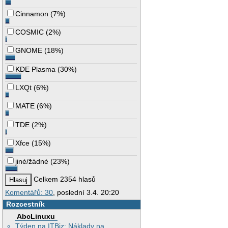
Cinnamon
(
7%
)
COSMIC
(
2%
)
GNOME
(
18%
)
KDE Plasma
(
30%
)
LXQt
(
6%
)
MATE
(
6%
)
TDE
(
2%
)
Xfce
(
15%
)
jiné/žádné
(
23%
)
Celkem 2354 hlasů
Komentářů: 30
, poslední 3.4. 20:20
Rozcestník
AbcLinuxu
Týden na ITBiz: Náklady na