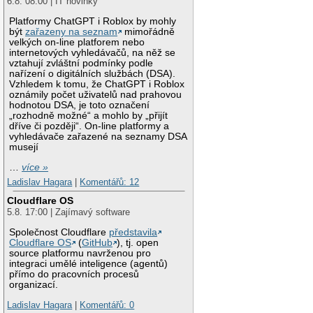
6.8. 08:00 | IT novinky
Platformy ChatGPT i Roblox by mohly
být
zařazeny na seznam
mimořádně
velkých on-line platforem nebo
internetových vyhledávačů, na něž se
vztahují zvláštní podmínky podle
nařízení o digitálních službách (DSA).
Vzhledem k tomu, že ChatGPT i Roblox
oznámily počet uživatelů nad prahovou
hodnotou DSA, je toto označení
„rozhodně možné“ a mohlo by „přijít
dříve či později“. On-line platformy a
vyhledávače zařazené na seznamy DSA
musejí
…
více »
Ladislav Hagara
|
Komentářů: 12
Cloudflare OS
5.8. 17:00 | Zajímavý software
Společnost Cloudflare
představila
Cloudflare OS
(
GitHub
), tj. open
source platformu navrženou pro
integraci umělé inteligence (agentů)
přímo do pracovních procesů
organizací.
Ladislav Hagara
|
Komentářů: 0