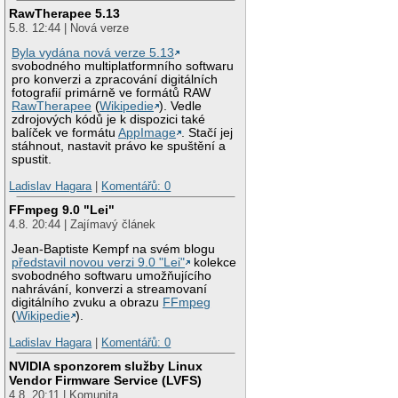
RawTherapee 5.13
5.8. 12:44 | Nová verze
Byla vydána nová verze 5.13
svobodného multiplatformního softwaru
pro konverzi a zpracování digitálních
fotografií primárně ve formátů RAW
RawTherapee
(
Wikipedie
). Vedle
zdrojových kódů je k dispozici také
balíček ve formátu
AppImage
. Stačí jej
stáhnout, nastavit právo ke spuštění a
spustit.
Ladislav Hagara
|
Komentářů: 0
FFmpeg 9.0 "Lei"
4.8. 20:44 | Zajímavý článek
Jean-Baptiste Kempf na svém blogu
představil novou verzi 9.0 "Lei"
kolekce
svobodného softwaru umožňujícího
nahrávání, konverzi a streamovaní
digitálního zvuku a obrazu
FFmpeg
(
Wikipedie
).
Ladislav Hagara
|
Komentářů: 0
NVIDIA sponzorem služby Linux
Vendor Firmware Service (LVFS)
4.8. 20:11 | Komunita