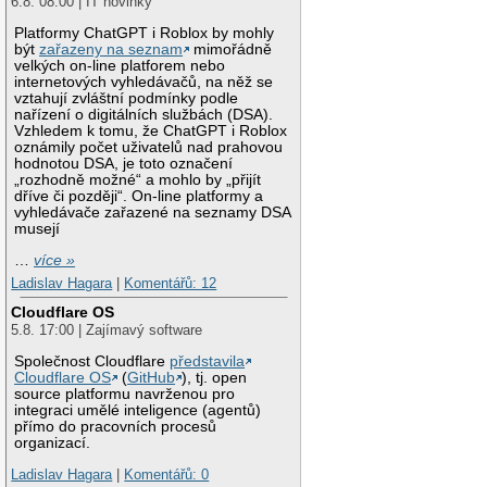
6.8. 08:00 | IT novinky
Platformy ChatGPT i Roblox by mohly
být
zařazeny na seznam
mimořádně
velkých on-line platforem nebo
internetových vyhledávačů, na něž se
vztahují zvláštní podmínky podle
nařízení o digitálních službách (DSA).
Vzhledem k tomu, že ChatGPT i Roblox
oznámily počet uživatelů nad prahovou
hodnotou DSA, je toto označení
„rozhodně možné“ a mohlo by „přijít
dříve či později“. On-line platformy a
vyhledávače zařazené na seznamy DSA
musejí
…
více »
Ladislav Hagara
|
Komentářů: 12
Cloudflare OS
5.8. 17:00 | Zajímavý software
Společnost Cloudflare
představila
Cloudflare OS
(
GitHub
), tj. open
source platformu navrženou pro
integraci umělé inteligence (agentů)
přímo do pracovních procesů
organizací.
Ladislav Hagara
|
Komentářů: 0