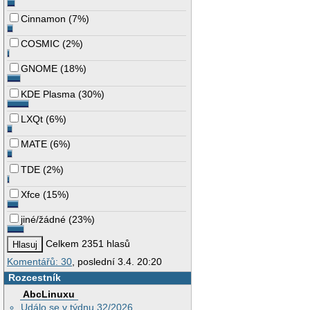
Cinnamon
(
7%
)
COSMIC
(
2%
)
GNOME
(
18%
)
KDE Plasma
(
30%
)
LXQt
(
6%
)
MATE
(
6%
)
TDE
(
2%
)
Xfce
(
15%
)
jiné/žádné
(
23%
)
Celkem 2351 hlasů
Komentářů: 30
, poslední 3.4. 20:20
Rozcestník
AbcLinuxu
Událo se v týdnu 32/2026