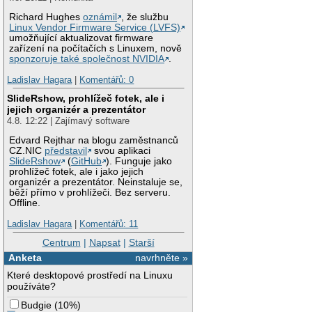
Richard Hughes
oznámil
, že službu
Linux Vendor Firmware Service (LVFS)
umožňující aktualizovat firmware
zařízení na počítačích s Linuxem, nově
sponzoruje také společnost NVIDIA
.
Ladislav Hagara
|
Komentářů: 0
SlideRshow, prohlížeč fotek, ale i
jejich organizér a prezentátor
4.8. 12:22 | Zajímavý software
Edvard Rejthar na blogu zaměstnanců
CZ.NIC
představil
svou aplikaci
SlideRshow
(
GitHub
). Funguje jako
prohlížeč fotek, ale i jako jejich
organizér a prezentátor. Neinstaluje se,
běží přímo v prohlížeči. Bez serveru.
Offline.
Ladislav Hagara
|
Komentářů: 11
Centrum
|
Napsat
|
Starší
Anketa
navrhněte »
Které desktopové prostředí na Linuxu
používáte?
Budgie
(
10%
)