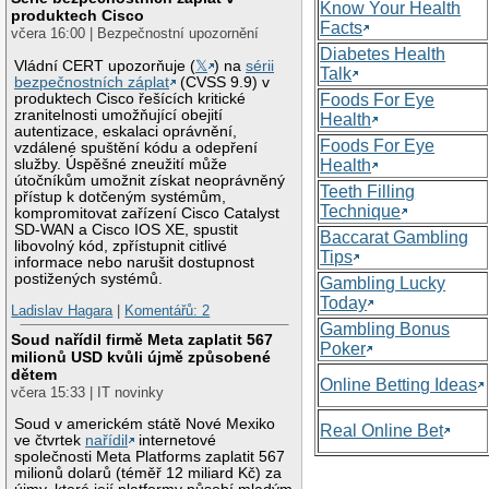
Know Your Health
produktech Cisco
Facts
včera 16:00 | Bezpečnostní upozornění
Diabetes Health
Vládní CERT upozorňuje (
𝕏
) na
sérii
Talk
bezpečnostních záplat
(CVSS 9.9) v
produktech Cisco řešících kritické
Foods For Eye
zranitelnosti umožňující obejití
Health
autentizace, eskalaci oprávnění,
Foods For Eye
vzdálené spuštění kódu a odepření
služby. Úspěšné zneužití může
Health
útočníkům umožnit získat neoprávněný
Teeth Filling
přístup k dotčeným systémům,
Technique
kompromitovat zařízení Cisco Catalyst
SD-WAN a Cisco IOS XE, spustit
Baccarat Gambling
libovolný kód, zpřístupnit citlivé
Tips
informace nebo narušit dostupnost
postižených systémů.
Gambling Lucky
Today
Ladislav Hagara
|
Komentářů: 2
Gambling Bonus
Soud nařídil firmě Meta zaplatit 567
Poker
milionů USD kvůli újmě způsobené
dětem
Online Betting Ideas
včera 15:33 | IT novinky
Soud v americkém státě Nové Mexiko
Real Online Bet
ve čtvrtek
nařídil
internetové
společnosti Meta Platforms zaplatit 567
milionů dolarů (téměř 12 miliard Kč) za