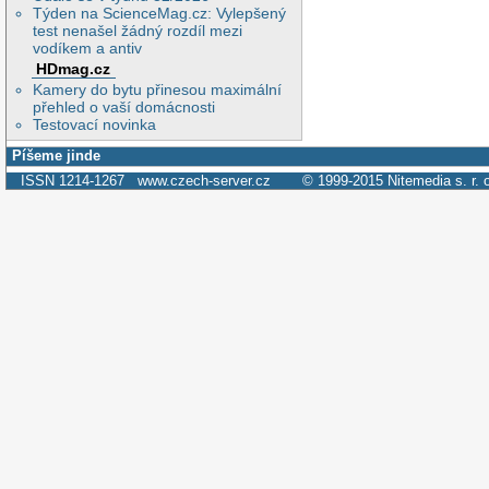
Týden na ScienceMag.cz: Vylepšený
test nenašel žádný rozdíl mezi
vodíkem a antiv
HDmag.cz
Kamery do bytu přinesou maximální
přehled o vaší domácnosti
Testovací novinka
Píšeme jinde
ISSN 1214-1267
www.czech-server.cz
© 1999-2015
Nitemedia s. r. 