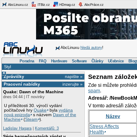
AbcLinuxu.cz
ITBiz.cz
HDmag.cz
AbcPráce.cz
AbcLinuxu
hledá autory
!
Poradna
FAQ
Hardware
Software
Články
Učebnice
Blog
Styl
×
Seznam zálože
Zprávičky
napište »
Pracovní nabídky
inzerujte »
Zde si můžete prohléd
spam
.
Quake: Dawn of the Machine
dnes 04:44 | IT novinky
Adresář: /NewBookM
V tomto adresáři zálož
U příležitosti 30. výročí vydání
počítačové hry
Quake
byla
vydána
nová epizoda
s názvem
Dawn of the
Název
Machine
(
Steam
).
Stress Affects
Ladislav Hagara
|
Komentářů: 3
Health
Série bezpečnostních záplat v