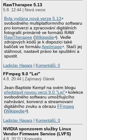
RawTherapee 5.13
5.8. 12:44 | Nová verze
Byla vydána nová verze 5.13
svobodného multiplatformního softwaru
pro konverzi a zpracování digitálních
fotografií primárně ve formátů RAW
RawTherapee
(
Wikipedie
). Vedle
zdrojových kódů je k dispozici také
balíček ve formátu
AppImage
. Stačí jej
stáhnout, nastavit právo ke spuštění a
spustit.
Ladislav Hagara
|
Komentářů: 0
FFmpeg 9.0 "Lei"
4.8. 20:44 | Zajímavý článek
Jean-Baptiste Kempf na svém blogu
představil novou verzi 9.0 "Lei"
kolekce
svobodného softwaru umožňujícího
nahrávání, konverzi a streamovaní
digitálního zvuku a obrazu
FFmpeg
(
Wikipedie
).
Ladislav Hagara
|
Komentářů: 0
NVIDIA sponzorem služby Linux
Vendor Firmware Service (LVFS)
4.8. 20:11 | Komunita