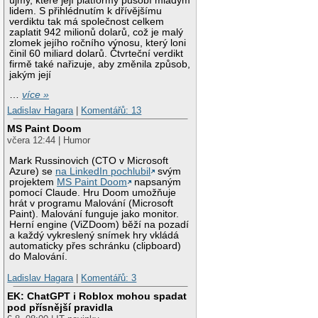
újmy, které její platformy působí mladým
lidem. S přihlédnutím k dřívějšímu
verdiktu tak má společnost celkem
zaplatit 942 milionů dolarů, což je malý
zlomek jejího ročního výnosu, který loni
činil 60 miliard dolarů. Čtvrteční verdikt
firmě také nařizuje, aby změnila způsob,
jakým její
…
více »
Ladislav Hagara
|
Komentářů: 13
MS Paint Doom
včera 12:44 | Humor
Mark Russinovich (CTO v Microsoft
Azure) se
na LinkedIn pochlubil
svým
projektem
MS Paint Doom
napsaným
pomocí Claude. Hru Doom umožňuje
hrát v programu Malování (Microsoft
Paint). Malování funguje jako monitor.
Herní engine (ViZDoom) běží na pozadí
a každý vykreslený snímek hry vkládá
automaticky přes schránku (clipboard)
do Malování.
Ladislav Hagara
|
Komentářů: 3
EK: ChatGPT i Roblox mohou spadat
pod přísnější pravidla