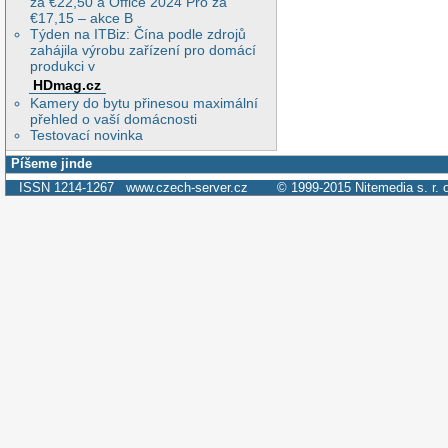
za €22,50 a Office 2024 Pro za
€17,15 – akce B
Týden na ITBiz: Čína podle zdrojů
zahájila výrobu zařízení pro domácí
produkci v
HDmag.cz
Kamery do bytu přinesou maximální
přehled o vaší domácnosti
Testovací novinka
Píšeme jinde
ISSN 1214-1267
www.czech-server.cz
© 1999-2015
Nitemedia s. r. 