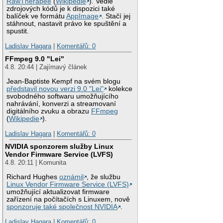
RawTherapee
(
Wikipedie
). Vedle
zdrojových kódů je k dispozici také
balíček ve formátu
AppImage
. Stačí jej
stáhnout, nastavit právo ke spuštění a
spustit.
Ladislav Hagara
|
Komentářů: 0
FFmpeg 9.0 "Lei"
4.8. 20:44 | Zajímavý článek
Jean-Baptiste Kempf na svém blogu
představil novou verzi 9.0 "Lei"
kolekce
svobodného softwaru umožňujícího
nahrávání, konverzi a streamovaní
digitálního zvuku a obrazu
FFmpeg
(
Wikipedie
).
Ladislav Hagara
|
Komentářů: 0
NVIDIA sponzorem služby Linux
Vendor Firmware Service (LVFS)
4.8. 20:11 | Komunita
Richard Hughes
oznámil
, že službu
Linux Vendor Firmware Service (LVFS)
umožňující aktualizovat firmware
zařízení na počítačích s Linuxem, nově
sponzoruje také společnost NVIDIA
.
Ladislav Hagara
|
Komentářů: 0