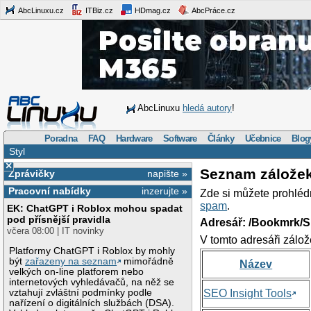
AbcLinuxu.cz
ITBiz.cz
HDmag.cz
AbcPráce.cz
AbcLinuxu
hledá autory
!
Poradna
FAQ
Hardware
Software
Články
Učebnice
Blog
Styl
×
Seznam zálože
Zprávičky
napište »
Pracovní nabídky
inzerujte »
Zde si můžete prohléd
spam
.
EK: ChatGPT i Roblox mohou spadat
pod přísnější pravidla
Adresář: /Bookmrk/S
včera 08:00 | IT novinky
V tomto adresáři zálož
Platformy ChatGPT i Roblox by mohly
být
zařazeny na seznam
mimořádně
Název
velkých on-line platforem nebo
internetových vyhledávačů, na něž se
vztahují zvláštní podmínky podle
SEO Insight Tools
nařízení o digitálních službách (DSA).