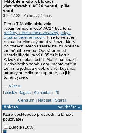
T-Mobile nikdo k blokaci
‚dezinfowebu‘ AC24 nenutil, píše
soud
3.8. 17:22 | Zajímavý článek
Firma T-Mobile blokovala
„dezinformační web“ AC24 bez toho,
aniž by k tomu měla závazný pokyn
orgánů veřejné moci
. Píše to ve svém
rozsudku Městský soud v Praze, který
po čtyřech letech uzavřel kauzu blokace
zmíněného webu. Operátor musí
uhradit škodu ve výši 35 tisíc korun.
Advokát společnosti T-Mobile se snažil i
u odvolacího senátu argumentovat tím,
že firma jednala v dobré víře, když na
stránky omezila přístup poté, co ji k
tomu vyzvalo
…
více »
Ladislav Hagara
|
Komentářů: 70
Centrum
|
Napsat
|
Starší
Anketa
navrhněte »
Které desktopové prostředí na Linuxu
používáte?
Budgie
(
10%
)