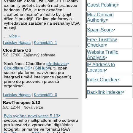
Vzhledem k tomu, že ChatGPT i Roblox
Guest Posting
oznámily počet uživatelů nad prahovou
hodnotou DSA, je toto označení
„rozhodně možné“ a mohlo by „přijít
Moz Domain
dříve či později“. On-line platformy a
Authority
vyhledávače zařazené na seznamy DSA
musejí
Spam Score
…
více »
Free Trustflow
Ladislav Hagara
|
Komentářů: 1
Checker
Cloudflare OS
Website Traffic
5.8. 17:00 | Zajímavý software
Analysis
Společnost Cloudflare
představila
IP Address to
Cloudflare OS
(
GitHub
), tj. open
Location
source platformu navrženou pro
integraci umělé inteligence (agentů)
Index Checker
přímo do pracovních procesů
organizací.
Backlink Indexer
Ladislav Hagara
|
Komentářů: 0
RawTherapee 5.13
5.8. 12:44 | Nová verze
Byla vydána nová verze 5.13
svobodného multiplatformního softwaru
pro konverzi a zpracování digitálních
fotografií primárně ve formátů RAW