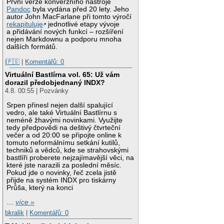
První verze konverzního nástroje
Pandoc
byla vydána před 20 lety. Jeho
autor John MacFarlane při tomto výročí
rekapituluje
jednotlivé etapy vývoje
a přidávání nových funkcí – rozšíření
nejen Markdownu a podporu mnoha
dalších formátů.
|🇵🇸
|
Komentářů: 0
Virtuální Bastlírna vol. 65: Už vám
dorazil předobjednaný INDX?
4.8. 00:55 | Pozvánky
Srpen přinesl nejen další spalující
vedro, ale také Virtuální Bastlírnu s
neméně žhavými novinkami. Využijte
tedy předpovědi na deštivý čtvrteční
večer a od 20:00 se připojte online k
tomuto neformálnímu setkání kutilů,
techniků a vědců, kde se strahovskými
bastlíři proberete nejzajímavější věci, na
které jste narazili za poslední měsíc.
Pokud jde o novinky, řeč zcela jistě
přijde na systém INDX pro tiskárny
Průša, který na konci
…
více »
bkralik
|
Komentářů: 0