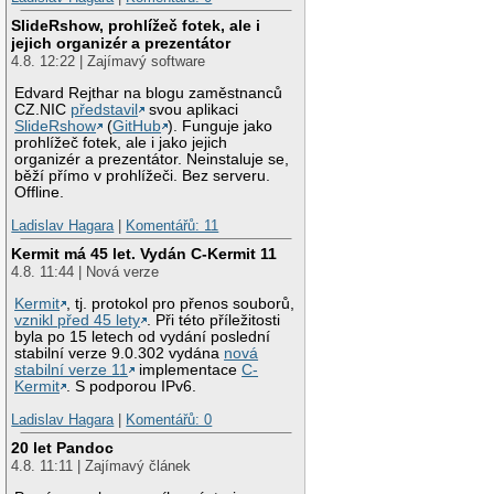
SlideRshow, prohlížeč fotek, ale i
jejich organizér a prezentátor
4.8. 12:22 | Zajímavý software
Edvard Rejthar na blogu zaměstnanců
CZ.NIC
představil
svou aplikaci
SlideRshow
(
GitHub
). Funguje jako
prohlížeč fotek, ale i jako jejich
organizér a prezentátor. Neinstaluje se,
běží přímo v prohlížeči. Bez serveru.
Offline.
Ladislav Hagara
|
Komentářů: 11
Kermit má 45 let. Vydán C-Kermit 11
4.8. 11:44 | Nová verze
Kermit
, tj. protokol pro přenos souborů,
vznikl před 45 lety
. Při této příležitosti
byla po 15 letech od vydání poslední
stabilní verze 9.0.302 vydána
nová
stabilní verze 11
implementace
C-
Kermit
. S podporou IPv6.
Ladislav Hagara
|
Komentářů: 0
20 let Pandoc
4.8. 11:11 | Zajímavý článek