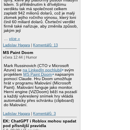
újmy, které její platformy působí mladým
lidem. S přihlédnutím k dřívějšímu
verdiktu tak má společnost celkem
zaplatit 942 milionů dolarů, což je malý
zlomek jejího ročního výnosu, který loni
činil 60 miliard dolarů. Čtvrteční verdikt
firmě také nařizuje, aby změnila způsob,
jakým její
…
více »
Ladislav Hagara
|
Komentářů: 13
MS Paint Doom
včera 12:44 | Humor
Mark Russinovich (CTO v Microsoft
Azure) se
na LinkedIn pochlubil
svým
projektem
MS Paint Doom
napsaným
pomocí Claude. Hru Doom umožňuje
hrát v programu Malování (Microsoft
Paint). Malování funguje jako monitor.
Herní engine (ViZDoom) běží na pozadí
a každý vykreslený snímek hry vkládá
automaticky přes schránku (clipboard)
do Malování.
Ladislav Hagara
|
Komentářů: 3
EK: ChatGPT i Roblox mohou spadat
pod přísnější pravidla