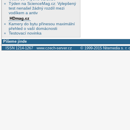
Týden na ScienceMag.cz: Vylepšený
test nenašel žádný rozdíl mezi
vodíkem a antiv
HDmag.cz
Kamery do bytu přinesou maximální
přehled o vaší domácnosti
Testovací novinka
Píšeme jinde
ISSN 1214-1267
www.czech-server.cz
© 1999-2015
Nitemedia s. r. 