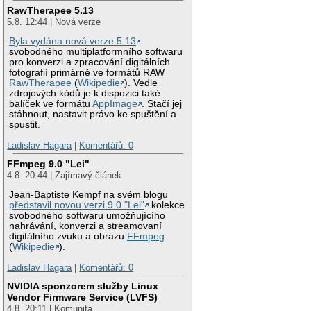
RawTherapee 5.13
5.8. 12:44 | Nová verze
Byla vydána nová verze 5.13
svobodného multiplatformního softwaru
pro konverzi a zpracování digitálních
fotografií primárně ve formátů RAW
RawTherapee
(
Wikipedie
). Vedle
zdrojových kódů je k dispozici také
balíček ve formátu
AppImage
. Stačí jej
stáhnout, nastavit právo ke spuštění a
spustit.
Ladislav Hagara
|
Komentářů: 0
FFmpeg 9.0 "Lei"
4.8. 20:44 | Zajímavý článek
Jean-Baptiste Kempf na svém blogu
představil novou verzi 9.0 "Lei"
kolekce
svobodného softwaru umožňujícího
nahrávání, konverzi a streamovaní
digitálního zvuku a obrazu
FFmpeg
(
Wikipedie
).
Ladislav Hagara
|
Komentářů: 0
NVIDIA sponzorem služby Linux
Vendor Firmware Service (LVFS)
4.8. 20:11 | Komunita