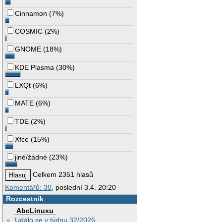
Cinnamon
(
7%
)
COSMIC
(
2%
)
GNOME
(
18%
)
KDE Plasma
(
30%
)
LXQt
(
6%
)
MATE
(
6%
)
TDE
(
2%
)
Xfce
(
15%
)
jiné/žádné
(
23%
)
Celkem 2351 hlasů
Komentářů: 30
, poslední 3.4. 20:20
Rozcestník
AbcLinuxu
Událo se v týdnu 32/2026