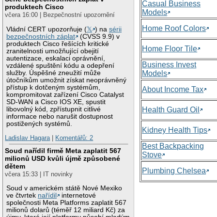
Casual Business
produktech Cisco
Models
včera 16:00 | Bezpečnostní upozornění
Home Roof Colors
Vládní CERT upozorňuje (
𝕏
) na
sérii
bezpečnostních záplat
(CVSS 9.9) v
produktech Cisco řešících kritické
Home Floor Tile
zranitelnosti umožňující obejití
autentizace, eskalaci oprávnění,
Business Invest
vzdálené spuštění kódu a odepření
služby. Úspěšné zneužití může
Models
útočníkům umožnit získat neoprávněný
přístup k dotčeným systémům,
About Income Tax
kompromitovat zařízení Cisco Catalyst
SD-WAN a Cisco IOS XE, spustit
libovolný kód, zpřístupnit citlivé
Health Guard Oil
informace nebo narušit dostupnost
postižených systémů.
Kidney Health Tips
Ladislav Hagara
|
Komentářů: 2
Best Backpacking
Soud nařídil firmě Meta zaplatit 567
Stove
milionů USD kvůli újmě způsobené
dětem
Plumbing Chelsea
včera 15:33 | IT novinky
Soud v americkém státě Nové Mexiko
ve čtvrtek
nařídil
internetové
společnosti Meta Platforms zaplatit 567
milionů dolarů (téměř 12 miliard Kč) za