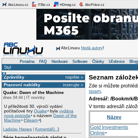
AbcLinuxu.cz
ITBiz.cz
HDmag.cz
AbcPráce.cz
AbcLinuxu
hledá autory
!
Poradna
FAQ
Hardware
Software
Články
Učebnice
Blog
Styl
×
Seznam zálože
Zprávičky
napište »
Pracovní nabídky
inzerujte »
Zde si můžete prohléd
spam
.
Quake: Dawn of the Machine
dnes 04:44 | IT novinky
Adresář: /Bookmrk/
V tomto adresáři zálož
U příležitosti 30. výročí vydání
počítačové hry
Quake
byla
vydána
nová epizoda
s názvem
Dawn of the
Název
Machine
(
Steam
).
Gold Investments
Ladislav Hagara
|
Komentářů: 3
Online
Série bezpečnostních záplat v