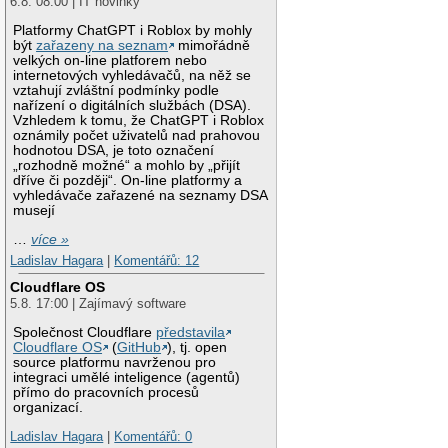
6.8. 08:00 | IT novinky
Platformy ChatGPT i Roblox by mohly
být
zařazeny na seznam
mimořádně
velkých on-line platforem nebo
internetových vyhledávačů, na něž se
vztahují zvláštní podmínky podle
nařízení o digitálních službách (DSA).
Vzhledem k tomu, že ChatGPT i Roblox
oznámily počet uživatelů nad prahovou
hodnotou DSA, je toto označení
„rozhodně možné“ a mohlo by „přijít
dříve či později“. On-line platformy a
vyhledávače zařazené na seznamy DSA
musejí
…
více »
Ladislav Hagara
|
Komentářů: 12
Cloudflare OS
5.8. 17:00 | Zajímavý software
Společnost Cloudflare
představila
Cloudflare OS
(
GitHub
), tj. open
source platformu navrženou pro
integraci umělé inteligence (agentů)
přímo do pracovních procesů
organizací.
Ladislav Hagara
|
Komentářů: 0