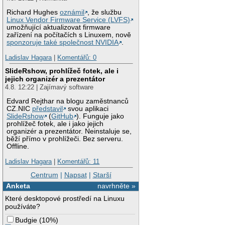
Richard Hughes
oznámil
, že službu
Linux Vendor Firmware Service (LVFS)
umožňující aktualizovat firmware
zařízení na počítačích s Linuxem, nově
sponzoruje také společnost NVIDIA
.
Ladislav Hagara
|
Komentářů: 0
SlideRshow, prohlížeč fotek, ale i
jejich organizér a prezentátor
4.8. 12:22 | Zajímavý software
Edvard Rejthar na blogu zaměstnanců
CZ.NIC
představil
svou aplikaci
SlideRshow
(
GitHub
). Funguje jako
prohlížeč fotek, ale i jako jejich
organizér a prezentátor. Neinstaluje se,
běží přímo v prohlížeči. Bez serveru.
Offline.
Ladislav Hagara
|
Komentářů: 11
Centrum
|
Napsat
|
Starší
Anketa
navrhněte »
Které desktopové prostředí na Linuxu
používáte?
Budgie
(
10%
)