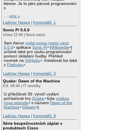
klesne. Je to jako párové programování
s
…
více »
Ladislav Hagara
|
Komentářů: 1
Sonic Pi 5.0.0
včera 12:44 | Nová verze
Sam Aaron
vydal novou major verzi
5.0.0
aplikace
Sonic Pi
(
Wikipedie
)
určené také pro výuku programování
pomocí skládání hudby. Přehled
novinek na
GitHubu
. Instalovat lze také
z
Flathubu
.
Ladislav Hagara
|
Komentářů: 0
Quake: Dawn of the Machine
8.8. 04:44 | IT novinky
U příležitosti 30. výročí vydání
počítačové hry
Quake
byla
vydána
nová epizoda
s názvem
Dawn of the
Machine
(
Steam
).
Ladislav Hagara
|
Komentářů: 8
Série bezpečnostních záplat v
produktech Cisco