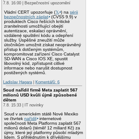
7.8. 16:00 | Bezpečnostní upozornění
Vládní CERT upozorňuje (
𝕏
) na
sérii
bezpečnostních záplat
(CVSS 9.9) v
produktech Cisco řešících kritické
zranitelnosti umožňující obejití
autentizace, eskalaci oprávnění,
vzdálené spuštění kódu a odepření
služby. Úspěšné zneužití může
útočníkům umožnit získat neoprávněný
přístup k dotčeným systémům,
kompromitovat zařízení Cisco Catalyst
SD-WAN a Cisco IOS XE, spustit
libovolný kód, zpřístupnit citlivé
informace nebo narušit dostupnost
postižených systémů.
Ladislav Hagara
|
Komentářů: 6
Soud nařídil firmě Meta zaplatit 567
milionů USD kvůli újmě způsobené
dětem
7.8. 15:33 | IT novinky
Soud v americkém státě Nové Mexiko
ve čtvrtek
nařídil
internetové
společnosti Meta Platforms zaplatit 567
milionů dolarů (téměř 12 miliard Kč) za
újmy, které její platformy působí mladým
lidem. S přihlédnutím k dřívějšímu