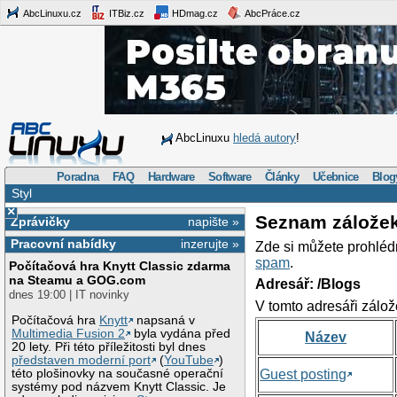
AbcLinuxu.cz
ITBiz.cz
HDmag.cz
AbcPráce.cz
AbcLinuxu
hledá autory
!
Poradna
FAQ
Hardware
Software
Články
Učebnice
Blog
Styl
×
Seznam zálože
Zprávičky
napište »
Pracovní nabídky
inzerujte »
Zde si můžete prohléd
spam
.
Počítačová hra Knytt Classic zdarma
na Steamu a GOG.com
Adresář: /Blogs
dnes 19:00 | IT novinky
V tomto adresáři zálož
Počítačová hra
Knytt
napsaná v
Multimedia Fusion 2
byla vydána před
Název
20 lety. Při této příležitosti byl dnes
představen moderní port
(
YouTube
)
této plošinovky na současné operační
Guest posting
systémy pod názvem Knytt Classic. Je