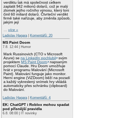
verdiktu tak má společnost celkem
zaplatit 942 milionů dolarů, což je malý
zlomek jejího ročního výnosu, který loni
činil 60 miliard dolarů. Čtvrteční verdikt
firmě také nařizuje, aby změnila způsob,
jakým její
…
více »
Ladislav Hagara
|
Komentářů: 20
MS Paint Doom
7.8. 12:44 | Humor
Mark Russinovich (CTO v Microsoft
Azure) se
na LinkedIn pochlubil
svým
projektem
MS Paint Doom
napsaným
pomocí Claude. Hru Doom umožňuje
hrát v programu Malování (Microsoft
Paint). Malování funguje jako monitor.
Herní engine (ViZDoom) běží na pozadí
a každý vykreslený snímek hry vkládá
automaticky přes schránku (clipboard)
do Malování.
Ladislav Hagara
|
Komentářů: 4
EK: ChatGPT i Roblox mohou spadat
pod přísnější pravidla
6.8. 08:00 | IT novinky