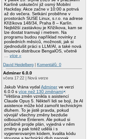
Karlíně uskuteční již osmý Mobilní
Hackday. Akce začne v 10:00 a potrvá
až do večera. Setkání proběhne v
prostorách SUSE Linux, s.r.o. na adrese
Křižíkova 148/34, Praha 8 – Karlín.
Nejbližší zastávkou je Křižíkova, kam se
lze dostat tramvají i metrem. Na
programu budou například novinky z
posledních měsíců, možnosti, jak si
zjednodušit práci s LLM/AI, a také nová
linuxová distribuce BengalOS, včetně
…
více »
David Heidelberg
|
Komentářů: 0
Adminer 6.0.0
včera 17:22 | Nová verze
Jakub Vrána vydal
Adminer
ve verzi
6.0.0 s
více než 130 změnami
:
"Většina změn vznikla s asistencí
Claude Opus 5. Někteří lidi se bojí, že AI
asistence může kód zamořit technickým
dluhem. To je jistě pravda, pokud
vývojář všechny změny bezduše
odbouchne Enterem. Ale pokud si
pořádně projde plán, vyjedná v něm
změny a pak totéž udělá i s
vygenerovaným kódem, kvalita kódu
stoupne a technický dluh naopak