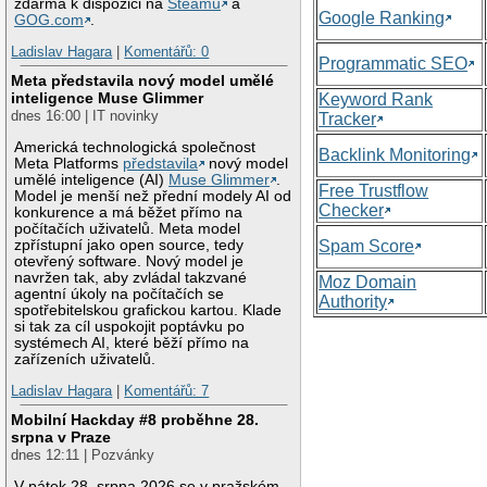
zdarma k dispozici na
Steamu
a
Google Ranking
GOG.com
.
Ladislav Hagara
|
Komentářů: 0
Programmatic SEO
Meta představila nový model umělé
inteligence Muse Glimmer
Keyword Rank
dnes 16:00 | IT novinky
Tracker
Americká technologická společnost
Backlink Monitoring
Meta Platforms
představila
nový model
umělé inteligence (AI)
Muse Glimmer
.
Free Trustflow
Model je menší než přední modely AI od
Checker
konkurence a má běžet přímo na
počítačích uživatelů. Meta model
zpřístupní jako open source, tedy
Spam Score
otevřený software. Nový model je
navržen tak, aby zvládal takzvané
Moz Domain
agentní úkoly na počítačích se
Authority
spotřebitelskou grafickou kartou. Klade
si tak za cíl uspokojit poptávku po
systémech AI, které běží přímo na
zařízeních uživatelů.
Ladislav Hagara
|
Komentářů: 7
Mobilní Hackday #8 proběhne 28.
srpna v Praze
dnes 12:11 | Pozvánky
V pátek 28. srpna 2026 se v pražském