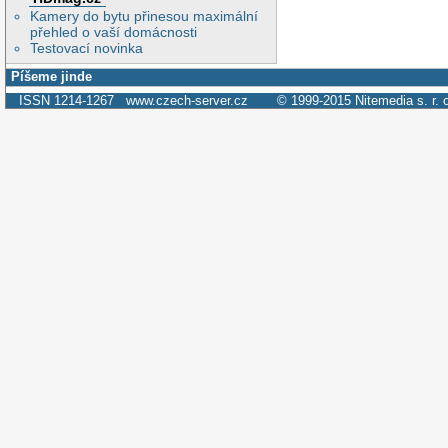
Kamery do bytu přinesou maximální
přehled o vaší domácnosti
Testovací novinka
Píšeme jinde
ISSN 1214-1267
www.czech-server.cz
© 1999-2015
Nitemedia s. r. 