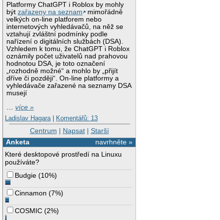
Platformy ChatGPT i Roblox by mohly
být
zařazeny na seznam
mimořádně
velkých on-line platforem nebo
internetových vyhledávačů, na něž se
vztahují zvláštní podmínky podle
nařízení o digitálních službách (DSA).
Vzhledem k tomu, že ChatGPT i Roblox
oznámily počet uživatelů nad prahovou
hodnotou DSA, je toto označení
„rozhodně možné“ a mohlo by „přijít
dříve či později“. On-line platformy a
vyhledávače zařazené na seznamy DSA
musejí
…
více »
Ladislav Hagara
|
Komentářů: 13
Centrum
|
Napsat
|
Starší
Anketa
navrhněte »
Které desktopové prostředí na Linuxu
používáte?
Budgie
(
10%
)
Cinnamon
(
7%
)
COSMIC
(
2%
)