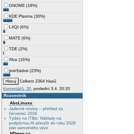
GNOME
(
18%
)
KDE Plasma
(
30%
)
LXQt
(
6%
)
MATE
(
6%
)
TDE
(
2%
)
Xfce
(
15%
)
jiné/žádné
(
23%
)
Celkem 2364 hlasů
Komentářů: 30
, poslední 3.4. 20:20
Rozcestník
AbcLinuxu
Jaderné noviny – přehled za
červenec 2026
Týden na ITBiz: Náklady na
podpůrnou AI převýší do roku 2028
plat samotného vývo
HDmag.cz