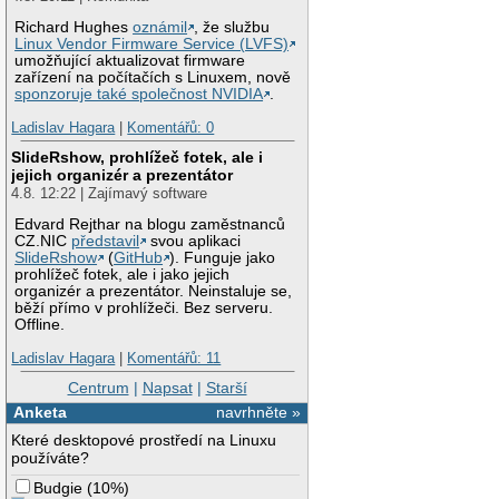
Richard Hughes
oznámil
, že službu
Linux Vendor Firmware Service (LVFS)
umožňující aktualizovat firmware
zařízení na počítačích s Linuxem, nově
sponzoruje také společnost NVIDIA
.
Ladislav Hagara
|
Komentářů: 0
SlideRshow, prohlížeč fotek, ale i
jejich organizér a prezentátor
4.8. 12:22 | Zajímavý software
Edvard Rejthar na blogu zaměstnanců
CZ.NIC
představil
svou aplikaci
SlideRshow
(
GitHub
). Funguje jako
prohlížeč fotek, ale i jako jejich
organizér a prezentátor. Neinstaluje se,
běží přímo v prohlížeči. Bez serveru.
Offline.
Ladislav Hagara
|
Komentářů: 11
Centrum
|
Napsat
|
Starší
Anketa
navrhněte »
Které desktopové prostředí na Linuxu
používáte?
Budgie
(
10%
)