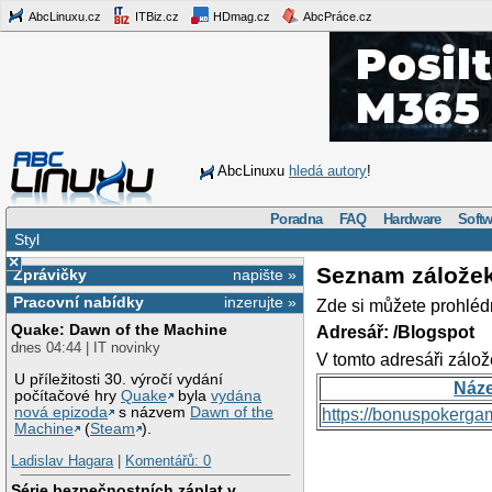
AbcLinuxu.cz
ITBiz.cz
HDmag.cz
AbcPráce.cz
AbcLinuxu
hledá autory
!
Poradna
FAQ
Hardware
Softw
Styl
×
Seznam zálože
Zprávičky
napište »
Pracovní nabídky
inzerujte »
Zde si můžete prohléd
Quake: Dawn of the Machine
Adresář: /Blogspot
dnes 04:44 | IT novinky
V tomto adresáři zálož
U příležitosti 30. výročí vydání
Náz
počítačové hry
Quake
byla
vydána
nová epizoda
s názvem
Dawn of the
https://bonuspokerga
Machine
(
Steam
).
Ladislav Hagara
|
Komentářů: 0
Série bezpečnostních záplat v