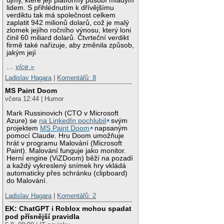
újmy, které její platformy působí mladým
lidem. S přihlédnutím k dřívějšímu
verdiktu tak má společnost celkem
zaplatit 942 milionů dolarů, což je malý
zlomek jejího ročního výnosu, který loni
činil 60 miliard dolarů. Čtvrteční verdikt
firmě také nařizuje, aby změnila způsob,
jakým její
…
více »
Ladislav Hagara
|
Komentářů: 8
MS Paint Doom
včera 12:44 | Humor
Mark Russinovich (CTO v Microsoft
Azure) se
na LinkedIn pochlubil
svým
projektem
MS Paint Doom
napsaným
pomocí Claude. Hru Doom umožňuje
hrát v programu Malování (Microsoft
Paint). Malování funguje jako monitor.
Herní engine (ViZDoom) běží na pozadí
a každý vykreslený snímek hry vkládá
automaticky přes schránku (clipboard)
do Malování.
Ladislav Hagara
|
Komentářů: 2
EK: ChatGPT i Roblox mohou spadat
pod přísnější pravidla