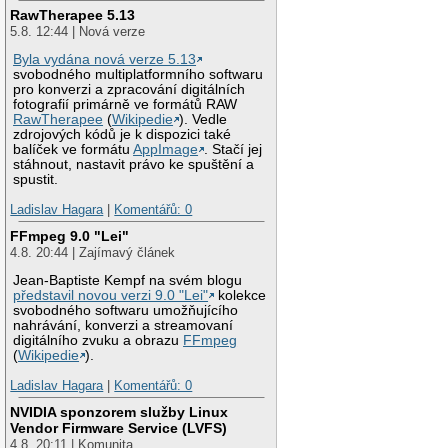
RawTherapee 5.13
5.8. 12:44 | Nová verze
Byla vydána nová verze 5.13
svobodného multiplatformního softwaru
pro konverzi a zpracování digitálních
fotografií primárně ve formátů RAW
RawTherapee
(
Wikipedie
). Vedle
zdrojových kódů je k dispozici také
balíček ve formátu
AppImage
. Stačí jej
stáhnout, nastavit právo ke spuštění a
spustit.
Ladislav Hagara
|
Komentářů: 0
FFmpeg 9.0 "Lei"
4.8. 20:44 | Zajímavý článek
Jean-Baptiste Kempf na svém blogu
představil novou verzi 9.0 "Lei"
kolekce
svobodného softwaru umožňujícího
nahrávání, konverzi a streamovaní
digitálního zvuku a obrazu
FFmpeg
(
Wikipedie
).
Ladislav Hagara
|
Komentářů: 0
NVIDIA sponzorem služby Linux
Vendor Firmware Service (LVFS)
4.8. 20:11 | Komunita