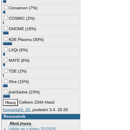
Cinnamon
(
7%
)
COSMIC
(
2%
)
GNOME
(
18%
)
KDE Plasma
(
30%
)
LXQt
(
6%
)
MATE
(
6%
)
TDE
(
2%
)
Xfce
(
15%
)
jiné/žádné
(
23%
)
Celkem 2344 hlasů
Komentářů: 30
, poslední 3.4. 20:20
Rozcestník
AbcLinuxu
Událo se v týdnu 32/2026