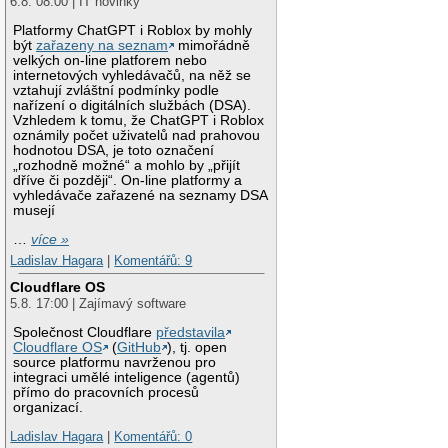
6.8. 08:00 | IT novinky
Platformy ChatGPT i Roblox by mohly
být
zařazeny na seznam
mimořádně
velkých on-line platforem nebo
internetových vyhledávačů, na něž se
vztahují zvláštní podmínky podle
nařízení o digitálních službách (DSA).
Vzhledem k tomu, že ChatGPT i Roblox
oznámily počet uživatelů nad prahovou
hodnotou DSA, je toto označení
„rozhodně možné“ a mohlo by „přijít
dříve či později“. On-line platformy a
vyhledávače zařazené na seznamy DSA
musejí
…
více »
Ladislav Hagara
|
Komentářů: 9
Cloudflare OS
5.8. 17:00 | Zajímavý software
Společnost Cloudflare
představila
Cloudflare OS
(
GitHub
), tj. open
source platformu navrženou pro
integraci umělé inteligence (agentů)
přímo do pracovních procesů
organizací.
Ladislav Hagara
|
Komentářů: 0