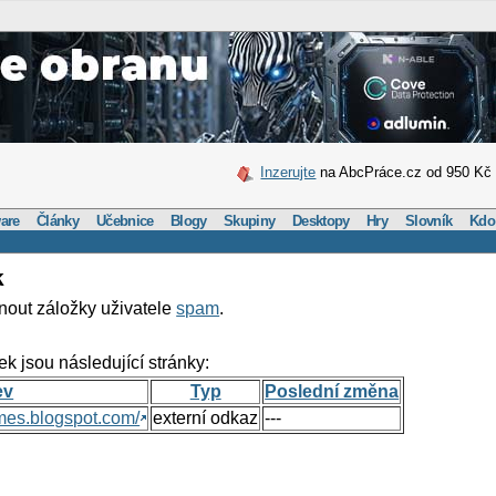
Inzerujte
na AbcPráce.cz od 950 Kč
are
Články
Učebnice
Blogy
Skupiny
Desktopy
Hry
Slovník
Kdo
k
nout záložky uživatele
spam
.
ek jsou následující stránky:
ev
Typ
Poslední změna
mes.blogspot.com/
externí odkaz
---