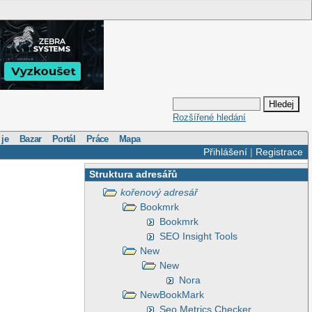
Rozšířené hledání
 je
Bazar
Portál
Práce
Mapa
Přihlášení
|
Registrace
Struktura adresářů
kořenový adresář
Bookmrk
Bookmrk
SEO Insight Tools
New
New
Nora
NewBookMark
Seo Metrics Checker