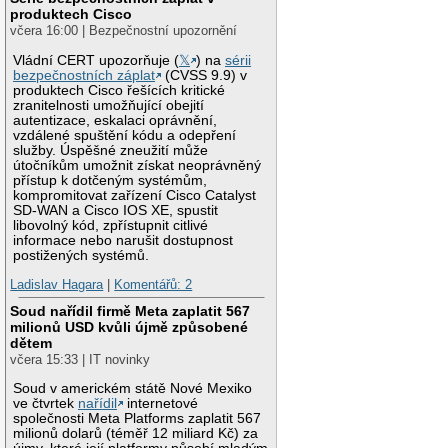
produktech Cisco
včera 16:00 | Bezpečnostní upozornění
Vládní CERT upozorňuje (
𝕏
) na
sérii
bezpečnostních záplat
(CVSS 9.9) v
produktech Cisco řešících kritické
zranitelnosti umožňující obejití
autentizace, eskalaci oprávnění,
vzdálené spuštění kódu a odepření
služby. Úspěšné zneužití může
útočníkům umožnit získat neoprávněný
přístup k dotčeným systémům,
kompromitovat zařízení Cisco Catalyst
SD-WAN a Cisco IOS XE, spustit
libovolný kód, zpřístupnit citlivé
informace nebo narušit dostupnost
postižených systémů.
Ladislav Hagara
|
Komentářů: 2
Soud nařídil firmě Meta zaplatit 567
milionů USD kvůli újmě způsobené
dětem
včera 15:33 | IT novinky
Soud v americkém státě Nové Mexiko
ve čtvrtek
nařídil
internetové
společnosti Meta Platforms zaplatit 567
milionů dolarů (téměř 12 miliard Kč) za