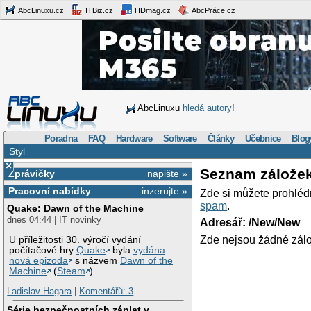
AbcLinuxu.cz
ITBiz.cz
HDmag.cz
AbcPráce.cz
AbcLinuxu
hledá autory
!
Poradna
FAQ
Hardware
Software
Články
Učebnice
Blog
Styl
×
Seznam zálože
Zprávičky
napište »
Pracovní nabídky
inzerujte »
Zde si můžete prohléd
spam
.
Quake: Dawn of the Machine
dnes 04:44 | IT novinky
Adresář: /New/New
Zde nejsou žádné zálo
U příležitosti 30. výročí vydání
počítačové hry
Quake
byla
vydána
nová epizoda
s názvem
Dawn of the
Machine
(
Steam
).
Ladislav Hagara
|
Komentářů: 3
Série bezpečnostních záplat v