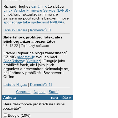
Richard Hughes
oznámil
, že službu
Linux Vendor Firmware Service (LVFS)
umožňující aktualizovat firmware
zařízení na počítačích s Linuxem, nově
sponzoruje také společnost NVIDIA
.
Ladislav Hagara
|
Komentářů: 0
SlideRshow, prohlížeč fotek, ale i
jejich organizér a prezentátor
4.8. 12:22 | Zajímavý software
Edvard Rejthar na blogu zaměstnanců
CZ.NIC
představil
svou aplikaci
SlideRshow
(
GitHub
). Funguje jako
prohlížeč fotek, ale i jako jejich
organizér a prezentátor. Neinstaluje se,
běží přímo v prohlížeči. Bez serveru.
Offline.
Ladislav Hagara
|
Komentářů: 11
Centrum
|
Napsat
|
Starší
Anketa
navrhněte »
Které desktopové prostředí na Linuxu
používáte?
Budgie
(
10%
)