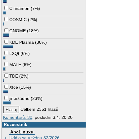
Cinnamon
(
7%
)
COSMIC
(
2%
)
GNOME
(
18%
)
KDE Plasma
(
30%
)
LXQt
(
6%
)
MATE
(
6%
)
TDE
(
2%
)
Xfce
(
15%
)
jiné/žádné
(
23%
)
Celkem 2351 hlasů
Komentářů: 30
, poslední 3.4. 20:20
Rozcestník
AbcLinuxu
Událo se v týdnu 32/2026