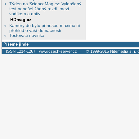
Týden na ScienceMag.cz: Vylepšený
test nenašel žádný rozdíl mezi
vodíkem a antiv
HDmag.cz
Kamery do bytu přinesou maximální
přehled o vaší domácnosti
Testovací novinka
Píšeme jinde
ISSN 1214-1267
www.czech-server.cz
© 1999-2015
Nitemedia s. r. 