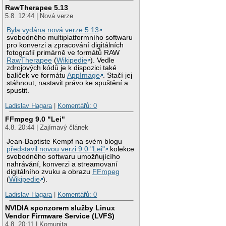
RawTherapee 5.13
5.8. 12:44 | Nová verze
Byla vydána nová verze 5.13
svobodného multiplatformního softwaru
pro konverzi a zpracování digitálních
fotografií primárně ve formátů RAW
RawTherapee
(
Wikipedie
). Vedle
zdrojových kódů je k dispozici také
balíček ve formátu
AppImage
. Stačí jej
stáhnout, nastavit právo ke spuštění a
spustit.
Ladislav Hagara
|
Komentářů: 0
FFmpeg 9.0 "Lei"
4.8. 20:44 | Zajímavý článek
Jean-Baptiste Kempf na svém blogu
představil novou verzi 9.0 "Lei"
kolekce
svobodného softwaru umožňujícího
nahrávání, konverzi a streamovaní
digitálního zvuku a obrazu
FFmpeg
(
Wikipedie
).
Ladislav Hagara
|
Komentářů: 0
NVIDIA sponzorem služby Linux
Vendor Firmware Service (LVFS)
4.8. 20:11 | Komunita