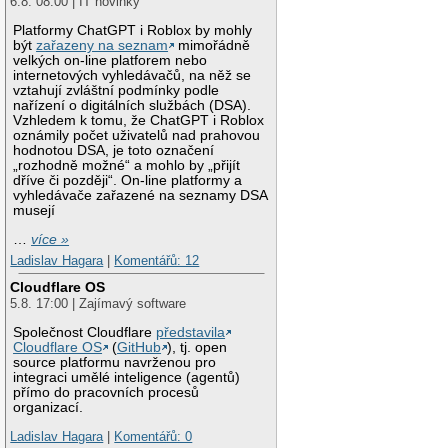
6.8. 08:00 | IT novinky
Platformy ChatGPT i Roblox by mohly
být
zařazeny na seznam
mimořádně
velkých on-line platforem nebo
internetových vyhledávačů, na něž se
vztahují zvláštní podmínky podle
nařízení o digitálních službách (DSA).
Vzhledem k tomu, že ChatGPT i Roblox
oznámily počet uživatelů nad prahovou
hodnotou DSA, je toto označení
„rozhodně možné“ a mohlo by „přijít
dříve či později“. On-line platformy a
vyhledávače zařazené na seznamy DSA
musejí
…
více »
Ladislav Hagara
|
Komentářů: 12
Cloudflare OS
5.8. 17:00 | Zajímavý software
Společnost Cloudflare
představila
Cloudflare OS
(
GitHub
), tj. open
source platformu navrženou pro
integraci umělé inteligence (agentů)
přímo do pracovních procesů
organizací.
Ladislav Hagara
|
Komentářů: 0