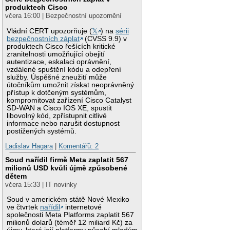
produktech Cisco
včera 16:00 | Bezpečnostní upozornění
Vládní CERT upozorňuje (
𝕏
) na
sérii
bezpečnostních záplat
(CVSS 9.9) v
produktech Cisco řešících kritické
zranitelnosti umožňující obejití
autentizace, eskalaci oprávnění,
vzdálené spuštění kódu a odepření
služby. Úspěšné zneužití může
útočníkům umožnit získat neoprávněný
přístup k dotčeným systémům,
kompromitovat zařízení Cisco Catalyst
SD-WAN a Cisco IOS XE, spustit
libovolný kód, zpřístupnit citlivé
informace nebo narušit dostupnost
postižených systémů.
Ladislav Hagara
|
Komentářů: 2
Soud nařídil firmě Meta zaplatit 567
milionů USD kvůli újmě způsobené
dětem
včera 15:33 | IT novinky
Soud v americkém státě Nové Mexiko
ve čtvrtek
nařídil
internetové
společnosti Meta Platforms zaplatit 567
milionů dolarů (téměř 12 miliard Kč) za