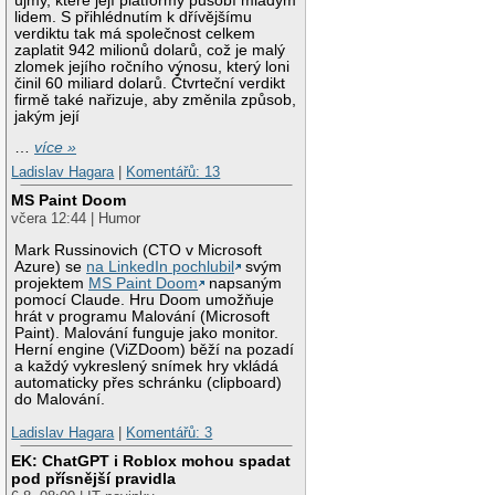
újmy, které její platformy působí mladým
lidem. S přihlédnutím k dřívějšímu
verdiktu tak má společnost celkem
zaplatit 942 milionů dolarů, což je malý
zlomek jejího ročního výnosu, který loni
činil 60 miliard dolarů. Čtvrteční verdikt
firmě také nařizuje, aby změnila způsob,
jakým její
…
více »
Ladislav Hagara
|
Komentářů: 13
MS Paint Doom
včera 12:44 | Humor
Mark Russinovich (CTO v Microsoft
Azure) se
na LinkedIn pochlubil
svým
projektem
MS Paint Doom
napsaným
pomocí Claude. Hru Doom umožňuje
hrát v programu Malování (Microsoft
Paint). Malování funguje jako monitor.
Herní engine (ViZDoom) běží na pozadí
a každý vykreslený snímek hry vkládá
automaticky přes schránku (clipboard)
do Malování.
Ladislav Hagara
|
Komentářů: 3
EK: ChatGPT i Roblox mohou spadat
pod přísnější pravidla