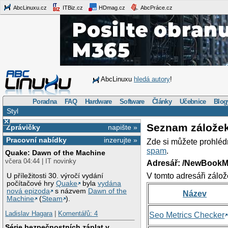
AbcLinuxu.cz
ITBiz.cz
HDmag.cz
AbcPráce.cz
AbcLinuxu
hledá autory
!
Poradna
FAQ
Hardware
Software
Články
Učebnice
Blog
Styl
×
Seznam zálože
Zprávičky
napište »
Pracovní nabídky
inzerujte »
Zde si můžete prohléd
spam
.
Quake: Dawn of the Machine
včera 04:44 | IT novinky
Adresář: /NewBookM
V tomto adresáři zálož
U příležitosti 30. výročí vydání
počítačové hry
Quake
byla
vydána
nová epizoda
s názvem
Dawn of the
Název
Machine
(
Steam
).
Ladislav Hagara
|
Komentářů: 4
Seo Metrics Checker
Série bezpečnostních záplat v