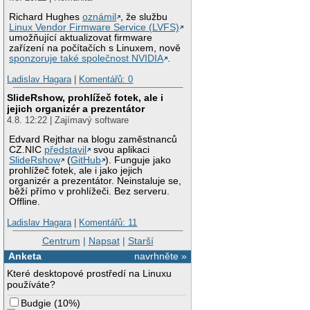
Richard Hughes
oznámil
, že službu
Linux Vendor Firmware Service (LVFS)
umožňující aktualizovat firmware
zařízení na počítačích s Linuxem, nově
sponzoruje také společnost NVIDIA
.
Ladislav Hagara
|
Komentářů: 0
SlideRshow, prohlížeč fotek, ale i
jejich organizér a prezentátor
4.8. 12:22 | Zajímavý software
Edvard Rejthar na blogu zaměstnanců
CZ.NIC
představil
svou aplikaci
SlideRshow
(
GitHub
). Funguje jako
prohlížeč fotek, ale i jako jejich
organizér a prezentátor. Neinstaluje se,
běží přímo v prohlížeči. Bez serveru.
Offline.
Ladislav Hagara
|
Komentářů: 11
Centrum
|
Napsat
|
Starší
Anketa
navrhněte »
Které desktopové prostředí na Linuxu
používáte?
Budgie
(
10%
)