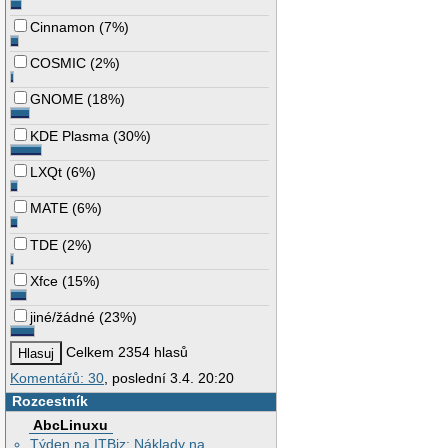
Cinnamon
(
7%
)
COSMIC
(
2%
)
GNOME
(
18%
)
KDE Plasma
(
30%
)
LXQt
(
6%
)
MATE
(
6%
)
TDE
(
2%
)
Xfce
(
15%
)
jiné/žádné
(
23%
)
Celkem 2354 hlasů
Komentářů: 30
, poslední 3.4. 20:20
Rozcestník
AbcLinuxu
Týden na ITBiz: Náklady na