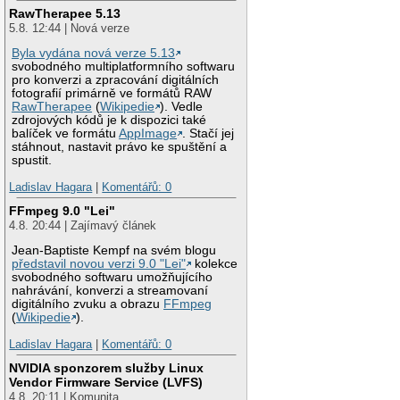
RawTherapee 5.13
5.8. 12:44 | Nová verze
Byla vydána nová verze 5.13
svobodného multiplatformního softwaru
pro konverzi a zpracování digitálních
fotografií primárně ve formátů RAW
RawTherapee
(
Wikipedie
). Vedle
zdrojových kódů je k dispozici také
balíček ve formátu
AppImage
. Stačí jej
stáhnout, nastavit právo ke spuštění a
spustit.
Ladislav Hagara
|
Komentářů: 0
FFmpeg 9.0 "Lei"
4.8. 20:44 | Zajímavý článek
Jean-Baptiste Kempf na svém blogu
představil novou verzi 9.0 "Lei"
kolekce
svobodného softwaru umožňujícího
nahrávání, konverzi a streamovaní
digitálního zvuku a obrazu
FFmpeg
(
Wikipedie
).
Ladislav Hagara
|
Komentářů: 0
NVIDIA sponzorem služby Linux
Vendor Firmware Service (LVFS)
4.8. 20:11 | Komunita