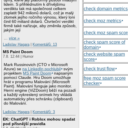
újmy, které její platformy působí mladým
lidem. S přihlédnutím k dřívějšímu
check domain metrics
verdiktu tak má společnost celkem
zaplatit 942 milionů dolarů, což je malý
zlomek jejího ročního výnosu, který loni
check moz metrics
činil 60 miliard dolarů. Čtvrteční verdikt
firmě také nařizuje, aby změnila způsob,
jakým její
check moz spam scor
…
více »
check spam score of
Ladislav Hagara
|
Komentářů: 13
domain
MS Paint Doom
check website spam
7.8. 12:44 | Humor
score
Mark Russinovich (CTO v Microsoft
check trust flow
Azure) se
na LinkedIn pochlubil
svým
projektem
MS Paint Doom
napsaným
pomocí Claude. Hru Doom umožňuje
free moz spam score
hrát v programu Malování (Microsoft
checker
Paint). Malování funguje jako monitor.
Herní engine (ViZDoom) běží na pozadí
a každý vykreslený snímek hry vkládá
automaticky přes schránku (clipboard)
do Malování.
Ladislav Hagara
|
Komentářů: 3
EK: ChatGPT i Roblox mohou spadat
pod přísnější pravidla