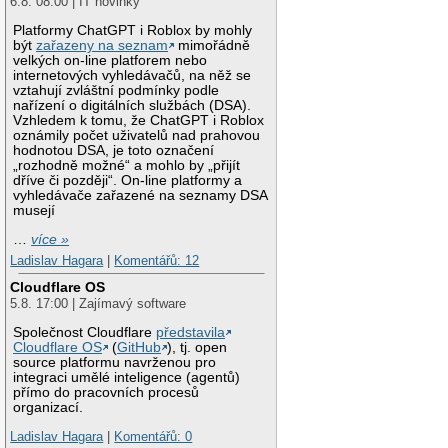
6.8. 08:00 | IT novinky
Platformy ChatGPT i Roblox by mohly
být
zařazeny na seznam
mimořádně
velkých on-line platforem nebo
internetových vyhledávačů, na něž se
vztahují zvláštní podmínky podle
nařízení o digitálních službách (DSA).
Vzhledem k tomu, že ChatGPT i Roblox
oznámily počet uživatelů nad prahovou
hodnotou DSA, je toto označení
„rozhodně možné“ a mohlo by „přijít
dříve či později“. On-line platformy a
vyhledávače zařazené na seznamy DSA
musejí
…
více »
Ladislav Hagara
|
Komentářů: 12
Cloudflare OS
5.8. 17:00 | Zajímavý software
Společnost Cloudflare
představila
Cloudflare OS
(
GitHub
), tj. open
source platformu navrženou pro
integraci umělé inteligence (agentů)
přímo do pracovních procesů
organizací.
Ladislav Hagara
|
Komentářů: 0