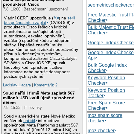
produktech Cisco
seometricscheckerc
7.8. 16:00 | Bezpečnostní upozornění
Free Majestic Trust F
Vládní CERT upozorňuje (
𝕏
) na
sérii
Checker
bezpečnostních záplat
(CVSS 9.9) v
produktech Cisco řešících kritické
Bulk Majestic Trust F
zranitelnosti umožňující obejití
Checker
autentizace, eskalaci oprávnění,
vzdálené spuštění kódu a odepření
Google Index Checke
služby. Úspěšné zneužití může
útočníkům umožnit získat neoprávněný
Google Index Checke
přístup k dotčeným systémům,
Api
kompromitovat zařízení Cisco Catalyst
SD-WAN a Cisco IOS XE, spustit
Bulk Google Index
libovolný kód, zpřístupnit citlivé
Checker
informace nebo narušit dostupnost
postižených systémů.
Keyword Position
Checker
Ladislav Hagara
|
Komentářů: 2
Keyword Position
Soud nařídil firmě Meta zaplatit 567
Tracker
milionů USD kvůli újmě způsobené
Free Spam Score
dětem
7.8. 15:33 | IT novinky
Checker
moz spam score
Soud v americkém státě Nové Mexiko
checker
ve čtvrtek
nařídil
internetové
společnosti Meta Platforms zaplatit 567
milionů dolarů (téměř 12 miliard Kč) za
moz checker