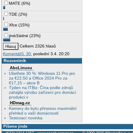
MATE
(
6%
)
TDE
(
2%
)
Xfce
(
15%
)
jiné/žádné
(
23%
)
Celkem 2326 hlasů
Komentářů: 30
, poslední 3.4. 20:20
Rozcestník
AbcLinuxu
Ušetřete 30 %: Windows 11 Pro jen
za €22,50 a Office 2024 Pro za
€17,15 – akce B
Týden na ITBiz: Čína podle zdrojů
zahájila výrobu zařízení pro domácí
produkci v
HDmag.cz
Kamery do bytu přinesou maximální
přehled o vaší domácnosti
Testovací novinka
Píšeme jinde