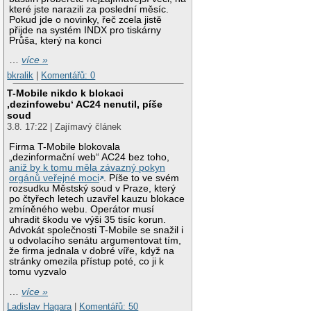
které jste narazili za poslední měsíc.
Pokud jde o novinky, řeč zcela jistě
přijde na systém INDX pro tiskárny
Průša, který na konci
…
více »
bkralik
|
Komentářů: 0
T-Mobile nikdo k blokaci
‚dezinfowebu‘ AC24 nenutil, píše
soud
3.8. 17:22 | Zajímavý článek
Firma T-Mobile blokovala
„dezinformační web“ AC24 bez toho,
aniž by k tomu měla závazný pokyn
orgánů veřejné moci
. Píše to ve svém
rozsudku Městský soud v Praze, který
po čtyřech letech uzavřel kauzu blokace
zmíněného webu. Operátor musí
uhradit škodu ve výši 35 tisíc korun.
Advokát společnosti T-Mobile se snažil i
u odvolacího senátu argumentovat tím,
že firma jednala v dobré víře, když na
stránky omezila přístup poté, co ji k
tomu vyzvalo
…
více »
Ladislav Hagara
|
Komentářů: 50