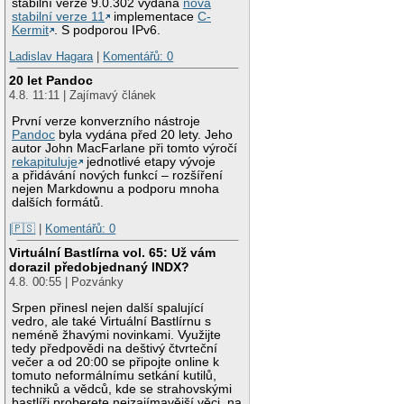
stabilní verze 9.0.302 vydána
nová
stabilní verze 11
implementace
C-
Kermit
. S podporou IPv6.
Ladislav Hagara
|
Komentářů: 0
20 let Pandoc
4.8. 11:11 | Zajímavý článek
První verze konverzního nástroje
Pandoc
byla vydána před 20 lety. Jeho
autor John MacFarlane při tomto výročí
rekapituluje
jednotlivé etapy vývoje
a přidávání nových funkcí – rozšíření
nejen Markdownu a podporu mnoha
dalších formátů.
|🇵🇸
|
Komentářů: 0
Virtuální Bastlírna vol. 65: Už vám
dorazil předobjednaný INDX?
4.8. 00:55 | Pozvánky
Srpen přinesl nejen další spalující
vedro, ale také Virtuální Bastlírnu s
neméně žhavými novinkami. Využijte
tedy předpovědi na deštivý čtvrteční
večer a od 20:00 se připojte online k
tomuto neformálnímu setkání kutilů,
techniků a vědců, kde se strahovskými
bastlíři proberete nejzajímavější věci, na