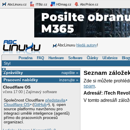
AbcLinuxu.cz
ITBiz.cz
HDmag.cz
AbcPráce.cz
AbcLinuxu
hledá autory
!
Poradna
FAQ
Hardware
Software
Články
Učebnice
Blog
Styl
×
Seznam zálože
Zprávičky
napište »
Pracovní nabídky
inzerujte »
Zde si můžete prohléd
spam
.
Cloudflare OS
včera 17:00 | Zajímavý software
Adresář: /Tech Revo
V tomto adresáři zálož
Společnost Cloudflare
představila
Cloudflare OS
(
GitHub
), tj. open
source platformu navrženou pro
integraci umělé inteligence (agentů)
přímo do pracovních procesů
organizací.