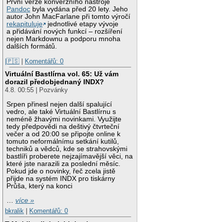
První verze konverzního nástroje
Pandoc
byla vydána před 20 lety. Jeho
autor John MacFarlane při tomto výročí
rekapituluje
jednotlivé etapy vývoje
a přidávání nových funkcí – rozšíření
nejen Markdownu a podporu mnoha
dalších formátů.
|🇵🇸
|
Komentářů: 0
Virtuální Bastlírna vol. 65: Už vám
dorazil předobjednaný INDX?
4.8. 00:55 | Pozvánky
Srpen přinesl nejen další spalující
vedro, ale také Virtuální Bastlírnu s
neméně žhavými novinkami. Využijte
tedy předpovědi na deštivý čtvrteční
večer a od 20:00 se připojte online k
tomuto neformálnímu setkání kutilů,
techniků a vědců, kde se strahovskými
bastlíři proberete nejzajímavější věci, na
které jste narazili za poslední měsíc.
Pokud jde o novinky, řeč zcela jistě
přijde na systém INDX pro tiskárny
Průša, který na konci
…
více »
bkralik
|
Komentářů: 0