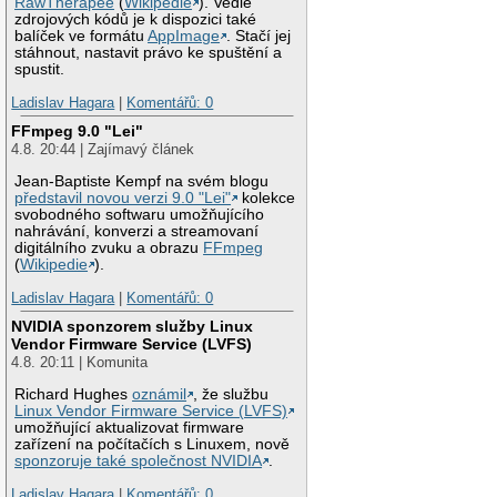
RawTherapee
(
Wikipedie
). Vedle
zdrojových kódů je k dispozici také
balíček ve formátu
AppImage
. Stačí jej
stáhnout, nastavit právo ke spuštění a
spustit.
Ladislav Hagara
|
Komentářů: 0
FFmpeg 9.0 "Lei"
4.8. 20:44 | Zajímavý článek
Jean-Baptiste Kempf na svém blogu
představil novou verzi 9.0 "Lei"
kolekce
svobodného softwaru umožňujícího
nahrávání, konverzi a streamovaní
digitálního zvuku a obrazu
FFmpeg
(
Wikipedie
).
Ladislav Hagara
|
Komentářů: 0
NVIDIA sponzorem služby Linux
Vendor Firmware Service (LVFS)
4.8. 20:11 | Komunita
Richard Hughes
oznámil
, že službu
Linux Vendor Firmware Service (LVFS)
umožňující aktualizovat firmware
zařízení na počítačích s Linuxem, nově
sponzoruje také společnost NVIDIA
.
Ladislav Hagara
|
Komentářů: 0