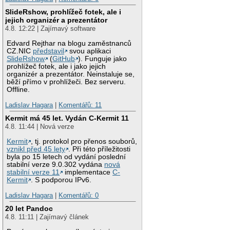
SlideRshow, prohlížeč fotek, ale i
jejich organizér a prezentátor
4.8. 12:22 | Zajímavý software
Edvard Rejthar na blogu zaměstnanců
CZ.NIC
představil
svou aplikaci
SlideRshow
(
GitHub
). Funguje jako
prohlížeč fotek, ale i jako jejich
organizér a prezentátor. Neinstaluje se,
běží přímo v prohlížeči. Bez serveru.
Offline.
Ladislav Hagara
|
Komentářů: 11
Kermit má 45 let. Vydán C-Kermit 11
4.8. 11:44 | Nová verze
Kermit
, tj. protokol pro přenos souborů,
vznikl před 45 lety
. Při této příležitosti
byla po 15 letech od vydání poslední
stabilní verze 9.0.302 vydána
nová
stabilní verze 11
implementace
C-
Kermit
. S podporou IPv6.
Ladislav Hagara
|
Komentářů: 0
20 let Pandoc
4.8. 11:11 | Zajímavý článek