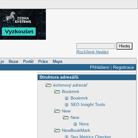
Rozšířené hledání
 je
Bazar
Portál
Práce
Mapa
Přihlášení
|
Registrace
Struktura adresářů
kořenový adresář
Bookmrk
Bookmrk
SEO Insight Tools
New
New
Nora
NewBookMark
Seo Metrics Checker