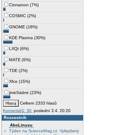
Cinnamon
(
7%
)
COSMIC
(
2%
)
GNOME
(
18%
)
KDE Plasma
(
30%
)
LXQt
(
6%
)
MATE
(
6%
)
TDE
(
2%
)
Xfce
(
15%
)
jiné/žádné
(
23%
)
Celkem 2333 hlasů
Komentářů: 30
, poslední 3.4. 20:20
Rozcestník
AbcLinuxu
Týden na ScienceMag.cz: Vylepšený