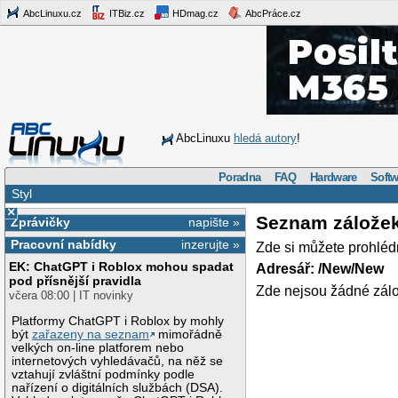
AbcLinuxu.cz
ITBiz.cz
HDmag.cz
AbcPráce.cz
AbcLinuxu
hledá autory
!
Poradna
FAQ
Hardware
Softw
Styl
×
Seznam zálože
Zprávičky
napište »
Pracovní nabídky
inzerujte »
Zde si můžete prohléd
EK: ChatGPT i Roblox mohou spadat
Adresář: /New/New
pod přísnější pravidla
Zde nejsou žádné zálo
včera 08:00 | IT novinky
Platformy ChatGPT i Roblox by mohly
být
zařazeny na seznam
mimořádně
velkých on-line platforem nebo
internetových vyhledávačů, na něž se
vztahují zvláštní podmínky podle
nařízení o digitálních službách (DSA).