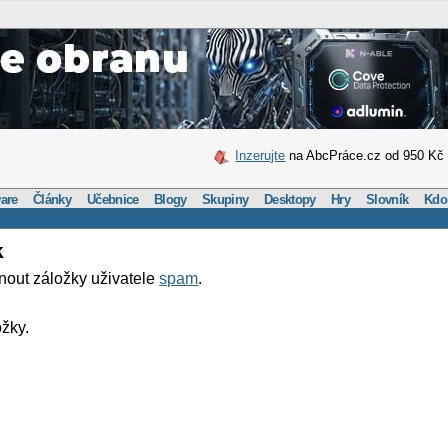
Inzerujte
na AbcPráce.cz od 950 Kč
are
Články
Učebnice
Blogy
Skupiny
Desktopy
Hry
Slovník
Kdo
k
nout záložky uživatele
spam
.
žky.