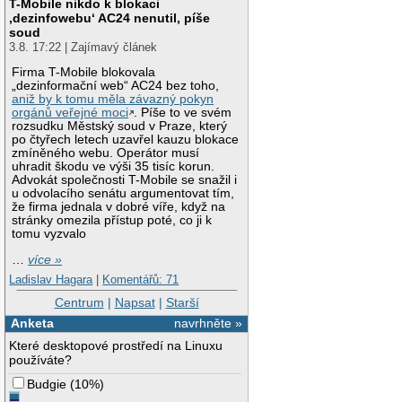
T-Mobile nikdo k blokaci
‚dezinfowebu‘ AC24 nenutil, píše
soud
3.8. 17:22 | Zajímavý článek
Firma T-Mobile blokovala
„dezinformační web“ AC24 bez toho,
aniž by k tomu měla závazný pokyn
orgánů veřejné moci
. Píše to ve svém
rozsudku Městský soud v Praze, který
po čtyřech letech uzavřel kauzu blokace
zmíněného webu. Operátor musí
uhradit škodu ve výši 35 tisíc korun.
Advokát společnosti T-Mobile se snažil i
u odvolacího senátu argumentovat tím,
že firma jednala v dobré víře, když na
stránky omezila přístup poté, co ji k
tomu vyzvalo
…
více »
Ladislav Hagara
|
Komentářů: 71
Centrum
|
Napsat
|
Starší
Anketa
navrhněte »
Které desktopové prostředí na Linuxu
používáte?
Budgie
(
10%
)