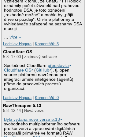
Vzhledem k tomu, že ChatGPT i Roblox
oznámily počet uživatelů nad prahovou
hodnotou DSA, je toto označení
„rozhodně možné“ a mohlo by „přijít
dříve či později“. On-line platformy a
vyhledávače zařazené na seznamy DSA
musejí
…
více »
Ladislav Hagara
|
Komentářů: 3
Cloudflare OS
5.8. 17:00 | Zajímavý software
Společnost Cloudflare
představila
Cloudflare OS
(
GitHub
), tj. open
source platformu navrženou pro
integraci umělé inteligence (agentů)
přímo do pracovních procesů
organizací.
Ladislav Hagara
|
Komentářů: 0
RawTherapee 5.13
5.8. 12:44 | Nová verze
Byla vydána nová verze 5.13
svobodného multiplatformního softwaru
pro konverzi a zpracování digitálních
fotografií primárně ve formátů RAW