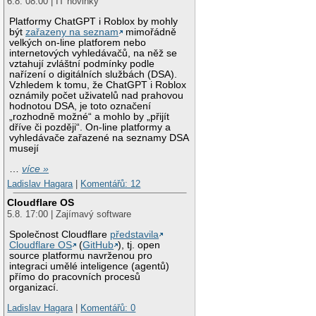
6.8. 08:00 | IT novinky
Platformy ChatGPT i Roblox by mohly
být
zařazeny na seznam
mimořádně
velkých on-line platforem nebo
internetových vyhledávačů, na něž se
vztahují zvláštní podmínky podle
nařízení o digitálních službách (DSA).
Vzhledem k tomu, že ChatGPT i Roblox
oznámily počet uživatelů nad prahovou
hodnotou DSA, je toto označení
„rozhodně možné“ a mohlo by „přijít
dříve či později“. On-line platformy a
vyhledávače zařazené na seznamy DSA
musejí
…
více »
Ladislav Hagara
|
Komentářů: 12
Cloudflare OS
5.8. 17:00 | Zajímavý software
Společnost Cloudflare
představila
Cloudflare OS
(
GitHub
), tj. open
source platformu navrženou pro
integraci umělé inteligence (agentů)
přímo do pracovních procesů
organizací.
Ladislav Hagara
|
Komentářů: 0