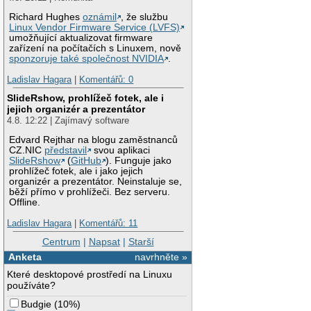
Richard Hughes
oznámil
, že službu
Linux Vendor Firmware Service (LVFS)
umožňující aktualizovat firmware
zařízení na počítačích s Linuxem, nově
sponzoruje také společnost NVIDIA
.
Ladislav Hagara
|
Komentářů: 0
SlideRshow, prohlížeč fotek, ale i
jejich organizér a prezentátor
4.8. 12:22 | Zajímavý software
Edvard Rejthar na blogu zaměstnanců
CZ.NIC
představil
svou aplikaci
SlideRshow
(
GitHub
). Funguje jako
prohlížeč fotek, ale i jako jejich
organizér a prezentátor. Neinstaluje se,
běží přímo v prohlížeči. Bez serveru.
Offline.
Ladislav Hagara
|
Komentářů: 11
Centrum
|
Napsat
|
Starší
Anketa
navrhněte »
Které desktopové prostředí na Linuxu
používáte?
Budgie
(
10%
)