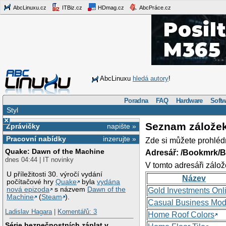
AbcLinuxu.cz
ITBiz.cz
HDmag.cz
AbcPráce.cz
AbcLinuxu
hledá autory
!
Poradna
FAQ
Hardware
Softw
Styl
×
Seznam zálože
Zprávičky
napište »
Pracovní nabídky
inzerujte »
Zde si můžete prohléd
Quake: Dawn of the Machine
Adresář: /Bookmrk/
dnes 04:44 | IT novinky
V tomto adresáři zálož
U příležitosti 30. výročí vydání
Název
počítačové hry
Quake
byla
vydána
nová epizoda
s názvem
Dawn of the
Gold Investments Onl
Machine
(
Steam
).
Casual Business Mod
Ladislav Hagara
|
Komentářů: 3
Home Roof Colors
Série bezpečnostních záplat v