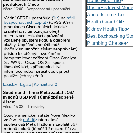
Home Floor Tile
produktech Cisco
Business Invest Mode
včera 16:00 | Bezpečnostní upozornění
About Income Tax
Vládní CERT upozorňuje (
𝕏
) na
sérii
Health Guard Oil
bezpečnostních záplat
(CVSS 9.9) v
produktech Cisco řešících kritické
Kidney Health Tips
zranitelnosti umožňující obejití
autentizace, eskalaci oprávnění,
Best Backpacking St
vzdálené spuštění kódu a odepření
Plumbing Chelsea
služby. Úspěšné zneužití může
útočníkům umožnit získat neoprávněný
přístup k dotčeným systémům,
kompromitovat zařízení Cisco Catalyst
SD-WAN a Cisco IOS XE, spustit
libovolný kód, zpřístupnit citlivé
informace nebo narušit dostupnost
postižených systémů.
Ladislav Hagara
|
Komentářů: 2
Soud nařídil firmě Meta zaplatit 567
milionů USD kvůli újmě způsobené
dětem
včera 15:33 | IT novinky
Soud v americkém státě Nové Mexiko
ve čtvrtek
nařídil
internetové
společnosti Meta Platforms zaplatit 567
milionů dolarů (téměř 12 miliard Kč) za