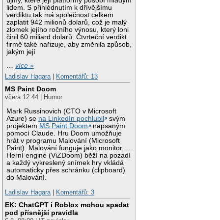
újmy, které její platformy působí mladým
lidem. S přihlédnutím k dřívějšímu
verdiktu tak má společnost celkem
zaplatit 942 milionů dolarů, což je malý
zlomek jejího ročního výnosu, který loni
činil 60 miliard dolarů. Čtvrteční verdikt
firmě také nařizuje, aby změnila způsob,
jakým její
…
více »
Ladislav Hagara
|
Komentářů: 13
MS Paint Doom
včera 12:44 | Humor
Mark Russinovich (CTO v Microsoft
Azure) se
na LinkedIn pochlubil
svým
projektem
MS Paint Doom
napsaným
pomocí Claude. Hru Doom umožňuje
hrát v programu Malování (Microsoft
Paint). Malování funguje jako monitor.
Herní engine (ViZDoom) běží na pozadí
a každý vykreslený snímek hry vkládá
automaticky přes schránku (clipboard)
do Malování.
Ladislav Hagara
|
Komentářů: 3
EK: ChatGPT i Roblox mohou spadat
pod přísnější pravidla