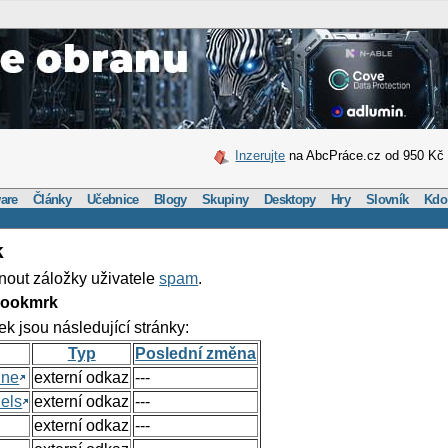
Inzerujte
na AbcPráce.cz od 950 Kč
are
Články
Učebnice
Blogy
Skupiny
Desktopy
Hry
Slovník
Kdo
k
nout záložky uživatele
spam
.
Bookmrk
ek jsou následující stránky:
Typ
Poslední změna
ine
externí odkaz
---
els
externí odkaz
---
externí odkaz
---