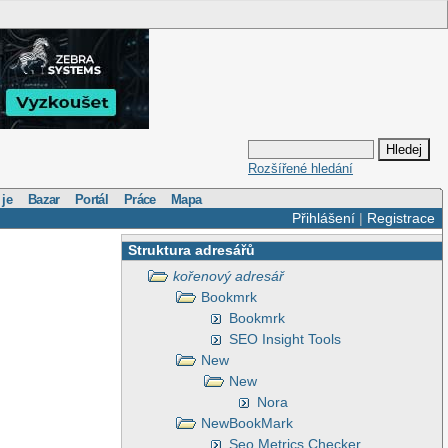
Rozšířené hledání
 je
Bazar
Portál
Práce
Mapa
Přihlášení
|
Registrace
Struktura adresářů
kořenový adresář
Bookmrk
Bookmrk
SEO Insight Tools
New
New
Nora
NewBookMark
Seo Metrics Checker