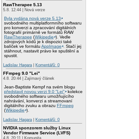
RawTherapee 5.13
5.8. 12:44 | Nová verze
Byla vydána nová verze 5.13
svobodného multiplatformního softwaru
pro konverzi a zpracování digitálních
fotografií primárně ve formátů RAW
RawTherapee
(
Wikipedie
). Vedle
zdrojových kódů je k dispozici také
balíček ve formátu
AppImage
. Stačí jej
stáhnout, nastavit právo ke spuštění a
spustit.
Ladislav Hagara
|
Komentářů: 0
FFmpeg 9.0 "Lei"
4.8. 20:44 | Zajímavý článek
Jean-Baptiste Kempf na svém blogu
představil novou verzi 9.0 "Lei"
kolekce
svobodného softwaru umožňujícího
nahrávání, konverzi a streamovaní
digitálního zvuku a obrazu
FFmpeg
(
Wikipedie
).
Ladislav Hagara
|
Komentářů: 0
NVIDIA sponzorem služby Linux
Vendor Firmware Service (LVFS)
4.8. 20:11 | Komunita