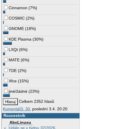
Cinnamon
(
7%
)
COSMIC
(
2%
)
GNOME
(
18%
)
KDE Plasma
(
30%
)
LXQt
(
6%
)
MATE
(
6%
)
TDE
(
2%
)
Xfce
(
15%
)
jiné/žádné
(
23%
)
Celkem 2352 hlasů
Komentářů: 30
, poslední 3.4. 20:20
Rozcestník
AbcLinuxu
Událo se v týdnu 32/2026