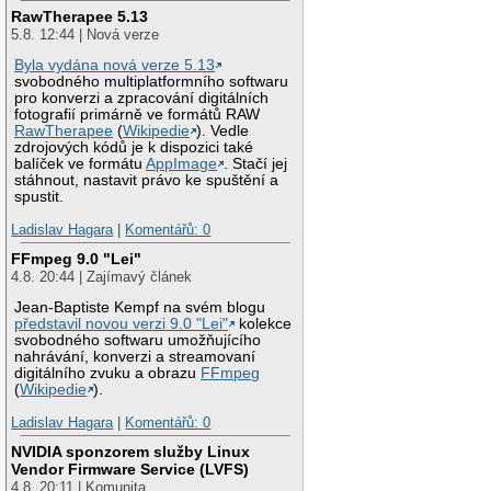
RawTherapee 5.13
5.8. 12:44 | Nová verze
Byla vydána nová verze 5.13
svobodného multiplatformního softwaru
pro konverzi a zpracování digitálních
fotografií primárně ve formátů RAW
RawTherapee
(
Wikipedie
). Vedle
zdrojových kódů je k dispozici také
balíček ve formátu
AppImage
. Stačí jej
stáhnout, nastavit právo ke spuštění a
spustit.
Ladislav Hagara
|
Komentářů: 0
FFmpeg 9.0 "Lei"
4.8. 20:44 | Zajímavý článek
Jean-Baptiste Kempf na svém blogu
představil novou verzi 9.0 "Lei"
kolekce
svobodného softwaru umožňujícího
nahrávání, konverzi a streamovaní
digitálního zvuku a obrazu
FFmpeg
(
Wikipedie
).
Ladislav Hagara
|
Komentářů: 0
NVIDIA sponzorem služby Linux
Vendor Firmware Service (LVFS)
4.8. 20:11 | Komunita