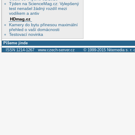
Týden na ScienceMag.cz: Vylepšený
test nenašel žádný rozdíl mezi
vodíkem a antiv
HDmag.cz
Kamery do bytu přinesou maximální
přehled o vaší domácnosti
Testovací novinka
Píšeme jinde
ISSN 1214-1267
www.czech-server.cz
© 1999-2015
Nitemedia s. r. 