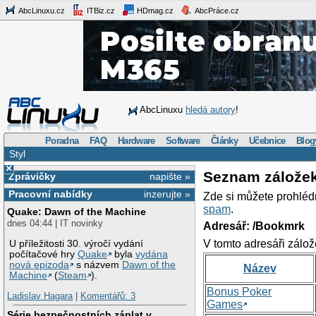
AbcLinuxu.cz
ITBiz.cz
HDmag.cz
AbcPráce.cz
AbcLinuxu
hledá autory
!
Poradna
FAQ
Hardware
Software
Články
Učebnice
Blog
Styl
×
Seznam zálože
Zprávičky
napište »
Pracovní nabídky
inzerujte »
Zde si můžete prohléd
spam
.
Quake: Dawn of the Machine
dnes 04:44 | IT novinky
Adresář: /Bookmrk
V tomto adresáři zálož
U příležitosti 30. výročí vydání
počítačové hry
Quake
byla
vydána
nová epizoda
s názvem
Dawn of the
Název
Machine
(
Steam
).
Bonus Poker
Ladislav Hagara
|
Komentářů: 3
Games
Série bezpečnostních záplat v