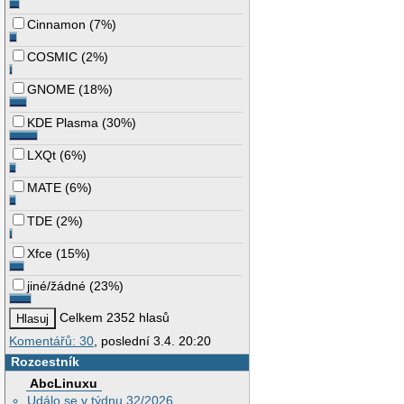
Cinnamon
(
7%
)
COSMIC
(
2%
)
GNOME
(
18%
)
KDE Plasma
(
30%
)
LXQt
(
6%
)
MATE
(
6%
)
TDE
(
2%
)
Xfce
(
15%
)
jiné/žádné
(
23%
)
Celkem 2352 hlasů
Komentářů: 30
, poslední 3.4. 20:20
Rozcestník
AbcLinuxu
Událo se v týdnu 32/2026