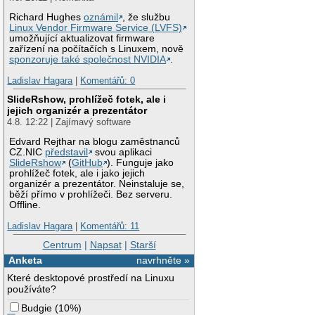
Richard Hughes
oznámil
, že službu
Linux Vendor Firmware Service (LVFS)
umožňující aktualizovat firmware
zařízení na počítačích s Linuxem, nově
sponzoruje také společnost NVIDIA
.
Ladislav Hagara
|
Komentářů: 0
SlideRshow, prohlížeč fotek, ale i
jejich organizér a prezentátor
4.8. 12:22 | Zajímavý software
Edvard Rejthar na blogu zaměstnanců
CZ.NIC
představil
svou aplikaci
SlideRshow
(
GitHub
). Funguje jako
prohlížeč fotek, ale i jako jejich
organizér a prezentátor. Neinstaluje se,
běží přímo v prohlížeči. Bez serveru.
Offline.
Ladislav Hagara
|
Komentářů: 11
Centrum
|
Napsat
|
Starší
Anketa
navrhněte »
Které desktopové prostředí na Linuxu
používáte?
Budgie
(
10%
)