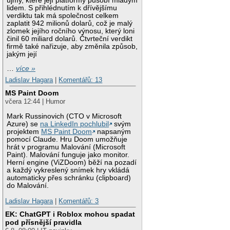
újmy, které její platformy působí mladým
lidem. S přihlédnutím k dřívějšímu
verdiktu tak má společnost celkem
zaplatit 942 milionů dolarů, což je malý
zlomek jejího ročního výnosu, který loni
činil 60 miliard dolarů. Čtvrteční verdikt
firmě také nařizuje, aby změnila způsob,
jakým její
…
více »
Ladislav Hagara
|
Komentářů: 13
MS Paint Doom
včera 12:44 | Humor
Mark Russinovich (CTO v Microsoft
Azure) se
na LinkedIn pochlubil
svým
projektem
MS Paint Doom
napsaným
pomocí Claude. Hru Doom umožňuje
hrát v programu Malování (Microsoft
Paint). Malování funguje jako monitor.
Herní engine (ViZDoom) běží na pozadí
a každý vykreslený snímek hry vkládá
automaticky přes schránku (clipboard)
do Malování.
Ladislav Hagara
|
Komentářů: 3
EK: ChatGPT i Roblox mohou spadat
pod přísnější pravidla