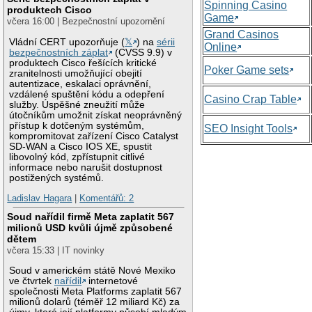
Spinning Casino
produktech Cisco
Game
včera 16:00 | Bezpečnostní upozornění
Grand Casinos
Vládní CERT upozorňuje (
𝕏
) na
sérii
Online
bezpečnostních záplat
(CVSS 9.9) v
produktech Cisco řešících kritické
Poker Game sets
zranitelnosti umožňující obejití
autentizace, eskalaci oprávnění,
vzdálené spuštění kódu a odepření
Casino Crap Table
služby. Úspěšné zneužití může
útočníkům umožnit získat neoprávněný
přístup k dotčeným systémům,
SEO Insight Tools
kompromitovat zařízení Cisco Catalyst
SD-WAN a Cisco IOS XE, spustit
libovolný kód, zpřístupnit citlivé
informace nebo narušit dostupnost
postižených systémů.
Ladislav Hagara
|
Komentářů: 2
Soud nařídil firmě Meta zaplatit 567
milionů USD kvůli újmě způsobené
dětem
včera 15:33 | IT novinky
Soud v americkém státě Nové Mexiko
ve čtvrtek
nařídil
internetové
společnosti Meta Platforms zaplatit 567
milionů dolarů (téměř 12 miliard Kč) za