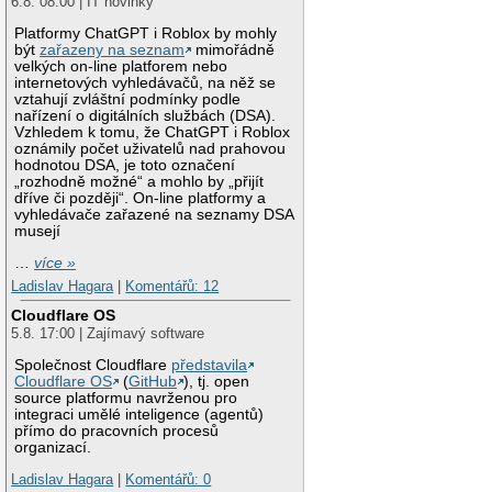
6.8. 08:00 | IT novinky
Platformy ChatGPT i Roblox by mohly
být
zařazeny na seznam
mimořádně
velkých on-line platforem nebo
internetových vyhledávačů, na něž se
vztahují zvláštní podmínky podle
nařízení o digitálních službách (DSA).
Vzhledem k tomu, že ChatGPT i Roblox
oznámily počet uživatelů nad prahovou
hodnotou DSA, je toto označení
„rozhodně možné“ a mohlo by „přijít
dříve či později“. On-line platformy a
vyhledávače zařazené na seznamy DSA
musejí
…
více »
Ladislav Hagara
|
Komentářů: 12
Cloudflare OS
5.8. 17:00 | Zajímavý software
Společnost Cloudflare
představila
Cloudflare OS
(
GitHub
), tj. open
source platformu navrženou pro
integraci umělé inteligence (agentů)
přímo do pracovních procesů
organizací.
Ladislav Hagara
|
Komentářů: 0