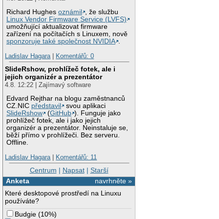
Richard Hughes
oznámil
, že službu
Linux Vendor Firmware Service (LVFS)
umožňující aktualizovat firmware
zařízení na počítačích s Linuxem, nově
sponzoruje také společnost NVIDIA
.
Ladislav Hagara
|
Komentářů: 0
SlideRshow, prohlížeč fotek, ale i
jejich organizér a prezentátor
4.8. 12:22 | Zajímavý software
Edvard Rejthar na blogu zaměstnanců
CZ.NIC
představil
svou aplikaci
SlideRshow
(
GitHub
). Funguje jako
prohlížeč fotek, ale i jako jejich
organizér a prezentátor. Neinstaluje se,
běží přímo v prohlížeči. Bez serveru.
Offline.
Ladislav Hagara
|
Komentářů: 11
Centrum
|
Napsat
|
Starší
Anketa
navrhněte »
Které desktopové prostředí na Linuxu
používáte?
Budgie
(
10%
)