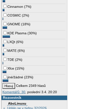
Cinnamon
(
7%
)
COSMIC
(
2%
)
GNOME
(
18%
)
KDE Plasma
(
30%
)
LXQt
(
6%
)
MATE
(
6%
)
TDE
(
2%
)
Xfce
(
15%
)
jiné/žádné
(
23%
)
Celkem 2349 hlasů
Komentářů: 30
, poslední 3.4. 20:20
Rozcestník
AbcLinuxu
Událo se v týdnu 32/2026