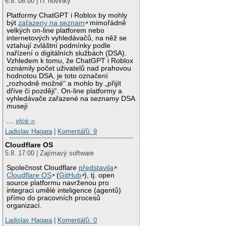
6.8. 08:00 | IT novinky
Platformy ChatGPT i Roblox by mohly
být
zařazeny na seznam
mimořádně
velkých on-line platforem nebo
internetových vyhledávačů, na něž se
vztahují zvláštní podmínky podle
nařízení o digitálních službách (DSA).
Vzhledem k tomu, že ChatGPT i Roblox
oznámily počet uživatelů nad prahovou
hodnotou DSA, je toto označení
„rozhodně možné“ a mohlo by „přijít
dříve či později“. On-line platformy a
vyhledávače zařazené na seznamy DSA
musejí
…
více »
Ladislav Hagara
|
Komentářů: 9
Cloudflare OS
5.8. 17:00 | Zajímavý software
Společnost Cloudflare
představila
Cloudflare OS
(
GitHub
), tj. open
source platformu navrženou pro
integraci umělé inteligence (agentů)
přímo do pracovních procesů
organizací.
Ladislav Hagara
|
Komentářů: 0