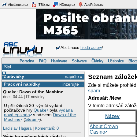
AbcLinuxu.cz
ITBiz.cz
HDmag.cz
AbcPráce.cz
AbcLinuxu
hledá autory
!
Poradna
FAQ
Hardware
Software
Články
Učebnice
Blog
Styl
×
Seznam zálože
Zprávičky
napište »
Pracovní nabídky
inzerujte »
Zde si můžete prohléd
spam
.
Quake: Dawn of the Machine
dnes 04:44 | IT novinky
Adresář: /New
V tomto adresáři zálož
U příležitosti 30. výročí vydání
počítačové hry
Quake
byla
vydána
nová epizoda
s názvem
Dawn of the
Název
Machine
(
Steam
).
About Crown
Ladislav Hagara
|
Komentářů: 0
Casino
Série bezpečnostních záplat v