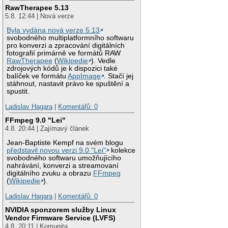
RawTherapee 5.13
5.8. 12:44 | Nová verze
Byla vydána nová verze 5.13
svobodného multiplatformního softwaru
pro konverzi a zpracování digitálních
fotografií primárně ve formátů RAW
RawTherapee
(
Wikipedie
). Vedle
zdrojových kódů je k dispozici také
balíček ve formátu
AppImage
. Stačí jej
stáhnout, nastavit právo ke spuštění a
spustit.
Ladislav Hagara
|
Komentářů: 0
FFmpeg 9.0 "Lei"
4.8. 20:44 | Zajímavý článek
Jean-Baptiste Kempf na svém blogu
představil novou verzi 9.0 "Lei"
kolekce
svobodného softwaru umožňujícího
nahrávání, konverzi a streamovaní
digitálního zvuku a obrazu
FFmpeg
(
Wikipedie
).
Ladislav Hagara
|
Komentářů: 0
NVIDIA sponzorem služby Linux
Vendor Firmware Service (LVFS)
4.8. 20:11 | Komunita