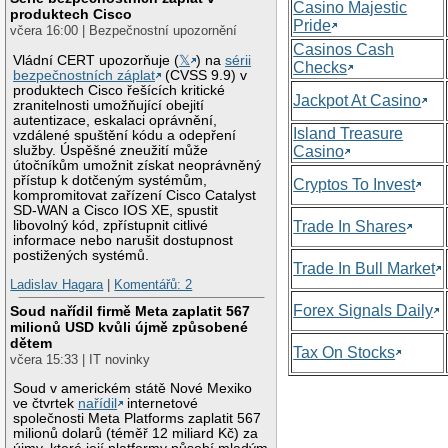
Casino Majestic
produktech Cisco
Pride
včera 16:00 | Bezpečnostní upozornění
Casinos Cash
Vládní CERT upozorňuje (
𝕏
) na
sérii
Checks
bezpečnostních záplat
(CVSS 9.9) v
produktech Cisco řešících kritické
Jackpot At Casino
zranitelnosti umožňující obejití
autentizace, eskalaci oprávnění,
Island Treasure
vzdálené spuštění kódu a odepření
služby. Úspěšné zneužití může
Casino
útočníkům umožnit získat neoprávněný
přístup k dotčeným systémům,
Cryptos To Invest
kompromitovat zařízení Cisco Catalyst
SD-WAN a Cisco IOS XE, spustit
libovolný kód, zpřístupnit citlivé
Trade In Shares
informace nebo narušit dostupnost
postižených systémů.
Trade In Bull Market
Ladislav Hagara
|
Komentářů: 2
Forex Signals Daily
Soud nařídil firmě Meta zaplatit 567
milionů USD kvůli újmě způsobené
dětem
Tax On Stocks
včera 15:33 | IT novinky
Soud v americkém státě Nové Mexiko
ve čtvrtek
nařídil
internetové
společnosti Meta Platforms zaplatit 567
milionů dolarů (téměř 12 miliard Kč) za