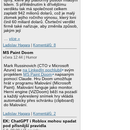
újmy, které její platformy působí mladým
lidem. S přihlédnutím k dřívějšímu
verdiktu tak má společnost celkem
zaplatit 942 milionů dolarů, což je malý
zlomek jejího ročního výnosu, který loni
činil 60 miliard dolarů. Čtvrteční verdikt
firmě také nařizuje, aby změnila způsob,
jakým její
…
více »
Ladislav Hagara
|
Komentářů: 8
MS Paint Doom
včera 12:44 | Humor
Mark Russinovich (CTO v Microsoft
Azure) se
na LinkedIn pochlubil
svým
projektem
MS Paint Doom
napsaným
pomocí Claude. Hru Doom umožňuje
hrát v programu Malování (Microsoft
Paint). Malování funguje jako monitor.
Herní engine (ViZDoom) běží na pozadí
a každý vykreslený snímek hry vkládá
automaticky přes schránku (clipboard)
do Malování.
Ladislav Hagara
|
Komentářů: 2
EK: ChatGPT i Roblox mohou spadat
pod přísnější pravidla