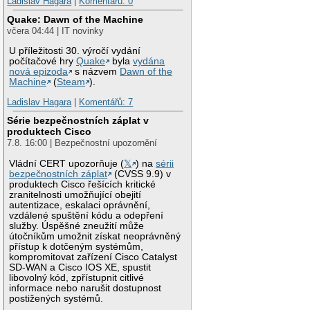
Ladislav Hagara
|
Komentářů: 0
Quake: Dawn of the Machine
včera 04:44 | IT novinky
U příležitosti 30. výročí vydání
počítačové hry
Quake
byla
vydána
nová epizoda
s názvem
Dawn of the
Machine
(
Steam
).
Ladislav Hagara
|
Komentářů: 7
Série bezpečnostních záplat v
produktech Cisco
7.8. 16:00 | Bezpečnostní upozornění
Vládní CERT upozorňuje (
𝕏
) na
sérii
bezpečnostních záplat
(CVSS 9.9) v
produktech Cisco řešících kritické
zranitelnosti umožňující obejití
autentizace, eskalaci oprávnění,
vzdálené spuštění kódu a odepření
služby. Úspěšné zneužití může
útočníkům umožnit získat neoprávněný
přístup k dotčeným systémům,
kompromitovat zařízení Cisco Catalyst
SD-WAN a Cisco IOS XE, spustit
libovolný kód, zpřístupnit citlivé
informace nebo narušit dostupnost
postižených systémů.