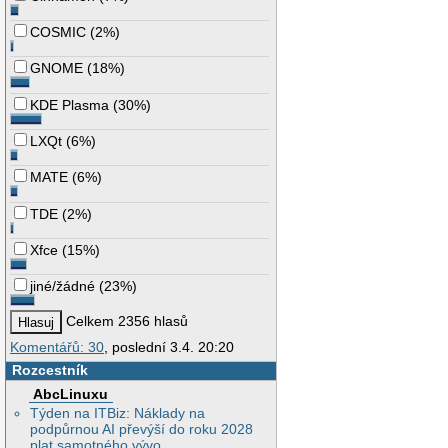
COSMIC
(
2%
)
GNOME
(
18%
)
KDE Plasma
(
30%
)
LXQt
(
6%
)
MATE
(
6%
)
TDE
(
2%
)
Xfce
(
15%
)
jiné/žádné
(
23%
)
Celkem 2356 hlasů
Komentářů: 30
, poslední 3.4. 20:20
Rozcestník
AbcLinuxu
Týden na ITBiz: Náklady na
podpůrnou AI převýší do roku 2028
plat samotného vývo