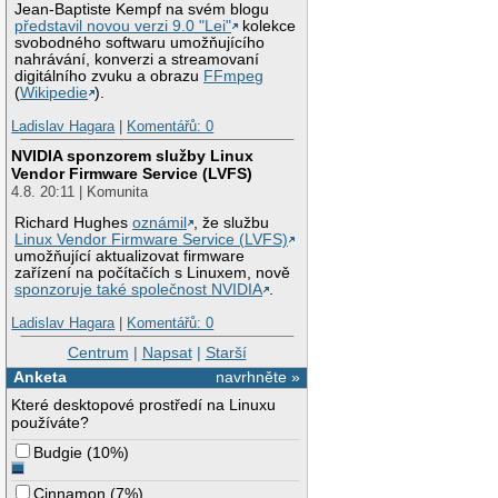
Jean-Baptiste Kempf na svém blogu
představil novou verzi 9.0 "Lei"
kolekce
svobodného softwaru umožňujícího
nahrávání, konverzi a streamovaní
digitálního zvuku a obrazu
FFmpeg
(
Wikipedie
).
Ladislav Hagara
|
Komentářů: 0
NVIDIA sponzorem služby Linux
Vendor Firmware Service (LVFS)
4.8. 20:11 | Komunita
Richard Hughes
oznámil
, že službu
Linux Vendor Firmware Service (LVFS)
umožňující aktualizovat firmware
zařízení na počítačích s Linuxem, nově
sponzoruje také společnost NVIDIA
.
Ladislav Hagara
|
Komentářů: 0
Centrum
|
Napsat
|
Starší
Anketa
navrhněte »
Které desktopové prostředí na Linuxu
používáte?
Budgie
(
10%
)
Cinnamon
(
7%
)