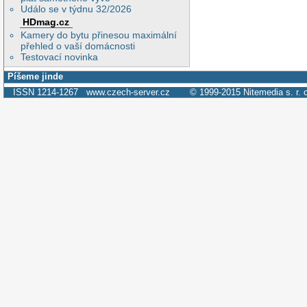
Událo se v týdnu 32/2026
HDmag.cz
Kamery do bytu přinesou maximální
přehled o vaší domácnosti
Testovací novinka
Píšeme jinde
ISSN 1214-1267
www.czech-server.cz
© 1999-2015
Nitemedia s. r. 