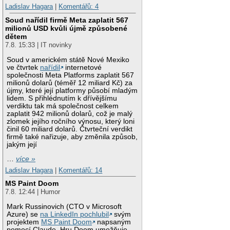
Ladislav Hagara
|
Komentářů: 4
Soud nařídil firmě Meta zaplatit 567
milionů USD kvůli újmě způsobené
dětem
7.8. 15:33 | IT novinky
Soud v americkém státě Nové Mexiko
ve čtvrtek
nařídil
internetové
společnosti Meta Platforms zaplatit 567
milionů dolarů (téměř 12 miliard Kč) za
újmy, které její platformy působí mladým
lidem. S přihlédnutím k dřívějšímu
verdiktu tak má společnost celkem
zaplatit 942 milionů dolarů, což je malý
zlomek jejího ročního výnosu, který loni
činil 60 miliard dolarů. Čtvrteční verdikt
firmě také nařizuje, aby změnila způsob,
jakým její
…
více »
Ladislav Hagara
|
Komentářů: 14
MS Paint Doom
7.8. 12:44 | Humor
Mark Russinovich (CTO v Microsoft
Azure) se
na LinkedIn pochlubil
svým
projektem
MS Paint Doom
napsaným
pomocí Claude. Hru Doom umožňuje