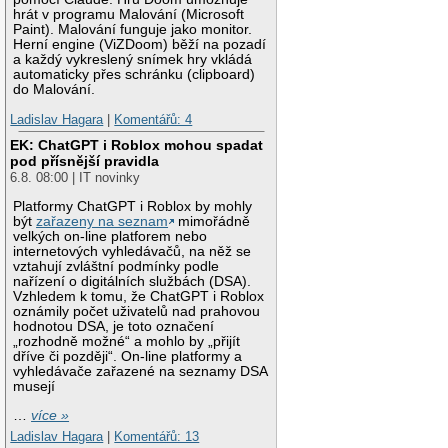
hrát v programu Malování (Microsoft
Paint). Malování funguje jako monitor.
Herní engine (ViZDoom) běží na pozadí
a každý vykreslený snímek hry vkládá
automaticky přes schránku (clipboard)
do Malování.
Ladislav Hagara
|
Komentářů: 4
EK: ChatGPT i Roblox mohou spadat
pod přísnější pravidla
6.8. 08:00 | IT novinky
Platformy ChatGPT i Roblox by mohly
být
zařazeny na seznam
mimořádně
velkých on-line platforem nebo
internetových vyhledávačů, na něž se
vztahují zvláštní podmínky podle
nařízení o digitálních službách (DSA).
Vzhledem k tomu, že ChatGPT i Roblox
oznámily počet uživatelů nad prahovou
hodnotou DSA, je toto označení
„rozhodně možné“ a mohlo by „přijít
dříve či později“. On-line platformy a
vyhledávače zařazené na seznamy DSA
musejí
…
více »
Ladislav Hagara
|
Komentářů: 13