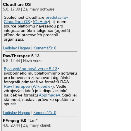
Cloudflare OS
5.8. 17:00 | Zajímavý software
Společnost Cloudflare
představila
Cloudflare OS
(
GitHub
), tj. open
source platformu navrženou pro
integraci umělé inteligence (agentů)
přímo do pracovních procesů
organizací.
Ladislav Hagara
|
Komentářů: 0
RawTherapee 5.13
5.8. 12:44 | Nová verze
Byla vydána nová verze 5.13
svobodného multiplatformního softwaru
pro konverzi a zpracování digitálních
fotografií primárně ve formátů RAW
RawTherapee
(
Wikipedie
). Vedle
zdrojových kódů je k dispozici také
balíček ve formátu
AppImage
. Stačí jej
stáhnout, nastavit právo ke spuštění a
spustit.
Ladislav Hagara
|
Komentářů: 0
FFmpeg 9.0 "Lei"
4.8. 20:44 | Zajímavý článek