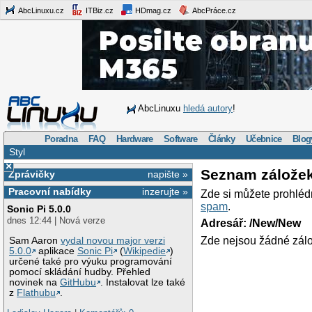
AbcLinuxu.cz
ITBiz.cz
HDmag.cz
AbcPráce.cz
AbcLinuxu
hledá autory
!
Poradna
FAQ
Hardware
Software
Články
Učebnice
Blog
Styl
×
Seznam zálože
Zprávičky
napište »
Pracovní nabídky
inzerujte »
Zde si můžete prohléd
spam
.
Sonic Pi 5.0.0
dnes 12:44 | Nová verze
Adresář: /New/New
Zde nejsou žádné zálo
Sam Aaron
vydal novou major verzi
5.0.0
aplikace
Sonic Pi
(
Wikipedie
)
určené také pro výuku programování
pomocí skládání hudby. Přehled
novinek na
GitHubu
. Instalovat lze také
z
Flathubu
.