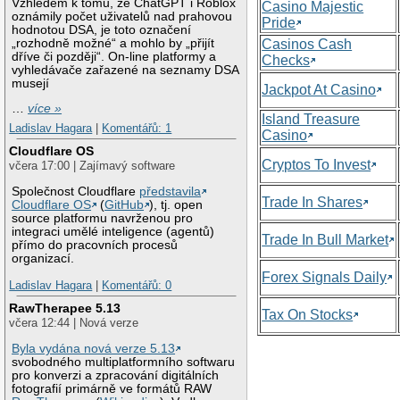
Vzhledem k tomu, že ChatGPT i Roblox
Casino Majestic
oznámily počet uživatelů nad prahovou
Pride
hodnotou DSA, je toto označení
„rozhodně možné“ a mohlo by „přijít
Casinos Cash
dříve či později“. On-line platformy a
Checks
vyhledávače zařazené na seznamy DSA
musejí
Jackpot At Casino
…
více »
Island Treasure
Ladislav Hagara
|
Komentářů: 1
Casino
Cloudflare OS
Cryptos To Invest
včera 17:00 | Zajímavý software
Společnost Cloudflare
představila
Trade In Shares
Cloudflare OS
(
GitHub
), tj. open
source platformu navrženou pro
integraci umělé inteligence (agentů)
Trade In Bull Market
přímo do pracovních procesů
organizací.
Forex Signals Daily
Ladislav Hagara
|
Komentářů: 0
RawTherapee 5.13
Tax On Stocks
včera 12:44 | Nová verze
Byla vydána nová verze 5.13
svobodného multiplatformního softwaru
pro konverzi a zpracování digitálních
fotografií primárně ve formátů RAW