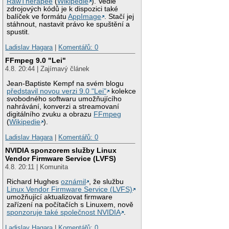
RawTherapee
(
Wikipedie
). Vedle
zdrojových kódů je k dispozici také
balíček ve formátu
AppImage
. Stačí jej
stáhnout, nastavit právo ke spuštění a
spustit.
Ladislav Hagara
|
Komentářů: 0
FFmpeg 9.0 "Lei"
4.8. 20:44 | Zajímavý článek
Jean-Baptiste Kempf na svém blogu
představil novou verzi 9.0 "Lei"
kolekce
svobodného softwaru umožňujícího
nahrávání, konverzi a streamovaní
digitálního zvuku a obrazu
FFmpeg
(
Wikipedie
).
Ladislav Hagara
|
Komentářů: 0
NVIDIA sponzorem služby Linux
Vendor Firmware Service (LVFS)
4.8. 20:11 | Komunita
Richard Hughes
oznámil
, že službu
Linux Vendor Firmware Service (LVFS)
umožňující aktualizovat firmware
zařízení na počítačích s Linuxem, nově
sponzoruje také společnost NVIDIA
.
Ladislav Hagara
|
Komentářů: 0