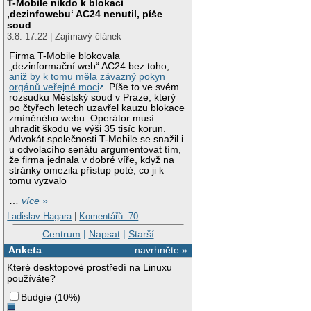
T-Mobile nikdo k blokaci
‚dezinfowebu‘ AC24 nenutil, píše
soud
3.8. 17:22 | Zajímavý článek
Firma T-Mobile blokovala
„dezinformační web“ AC24 bez toho,
aniž by k tomu měla závazný pokyn
orgánů veřejné moci
. Píše to ve svém
rozsudku Městský soud v Praze, který
po čtyřech letech uzavřel kauzu blokace
zmíněného webu. Operátor musí
uhradit škodu ve výši 35 tisíc korun.
Advokát společnosti T-Mobile se snažil i
u odvolacího senátu argumentovat tím,
že firma jednala v dobré víře, když na
stránky omezila přístup poté, co ji k
tomu vyzvalo
…
více »
Ladislav Hagara
|
Komentářů: 70
Centrum
|
Napsat
|
Starší
Anketa
navrhněte »
Které desktopové prostředí na Linuxu
používáte?
Budgie
(
10%
)