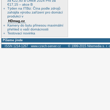
za €22,50 a Office 2024 Pro za
€17,15 – akce B
Týden na ITBiz: Čína podle zdrojů
zahájila výrobu zařízení pro domácí
produkci v
HDmag.cz
Kamery do bytu přinesou maximální
přehled o vaší domácnosti
Testovací novinka
Píšeme jinde
ISSN 1214-1267
www.czech-server.cz
© 1999-2015
Nitemedia s. r. 