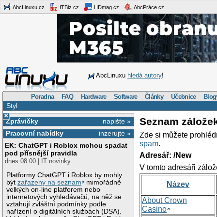
AbcLinuxu.cz
ITBiz.cz
HDmag.cz
AbcPráce.cz
AbcLinuxu
hledá autory
!
Poradna
FAQ
Hardware
Software
Články
Učebnice
Blog
Styl
×
Seznam zálože
Zprávičky
napište »
Pracovní nabídky
inzerujte »
Zde si můžete prohléd
spam
.
EK: ChatGPT i Roblox mohou spadat
pod přísnější pravidla
Adresář: /New
dnes 08:00 | IT novinky
V tomto adresáři zálož
Platformy ChatGPT i Roblox by mohly
být
zařazeny na seznam
mimořádně
Název
velkých on-line platforem nebo
internetových vyhledávačů, na něž se
About Crown
vztahují zvláštní podmínky podle
Casino
nařízení o digitálních službách (DSA).