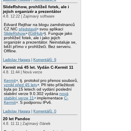
SlideRshow, prohlížeč fotek, ale i
jejich organizér a prezentátor
4.8. 12:22 | Zajímavý software
Edvard Rejthar na blogu zaměstnanců
CZ.NIC
představil
svou aplikaci
SlideRshow
(
GitHub
). Funguje jako
prohlížeč fotek, ale i jako jejich
organizér a prezentátor. Neinstaluje se,
běží přímo v prohlížeči. Bez serveru.
Offline.
Ladislav Hagara
|
Komentářů: 9
Kermit má 45 let. Vydán C-Kermit 11
4.8. 11:44 | Nová verze
Kermit
, tj. protokol pro přenos souborů,
vznikl před 45 lety
. Při této příležitosti
byla po 15 letech od vydání poslední
stabilní verze 9.0.302 vydána
nová
stabilní verze 11
implementace
C-
Kermit
. S podporou IPv6.
Ladislav Hagara
|
Komentářů: 0
20 let Pandoc
4.8. 11:11 | Zajímavý článek