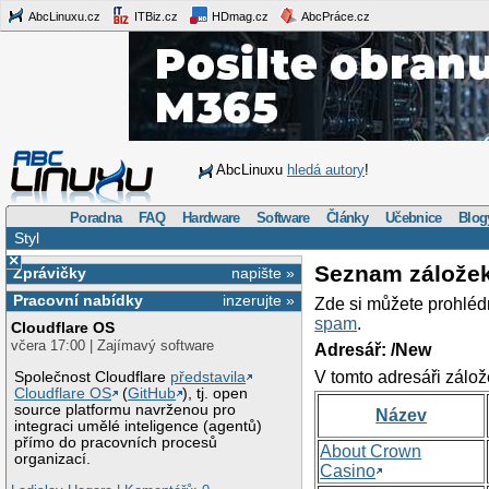
AbcLinuxu.cz
ITBiz.cz
HDmag.cz
AbcPráce.cz
AbcLinuxu
hledá autory
!
Poradna
FAQ
Hardware
Software
Články
Učebnice
Blog
Styl
×
Seznam zálože
Zprávičky
napište »
Pracovní nabídky
inzerujte »
Zde si můžete prohléd
spam
.
Cloudflare OS
včera 17:00 | Zajímavý software
Adresář: /New
V tomto adresáři zálož
Společnost Cloudflare
představila
Cloudflare OS
(
GitHub
), tj. open
source platformu navrženou pro
Název
integraci umělé inteligence (agentů)
přímo do pracovních procesů
About Crown
organizací.
Casino