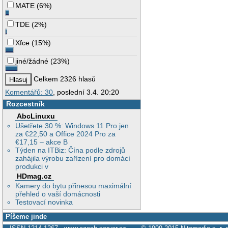
MATE
(
6%
)
TDE
(
2%
)
Xfce
(
15%
)
jiné/žádné
(
23%
)
Celkem 2326 hlasů
Komentářů: 30
, poslední 3.4. 20:20
Rozcestník
AbcLinuxu
Ušetřete 30 %: Windows 11 Pro jen
za €22,50 a Office 2024 Pro za
€17,15 – akce B
Týden na ITBiz: Čína podle zdrojů
zahájila výrobu zařízení pro domácí
produkci v
HDmag.cz
Kamery do bytu přinesou maximální
přehled o vaší domácnosti
Testovací novinka
Píšeme jinde