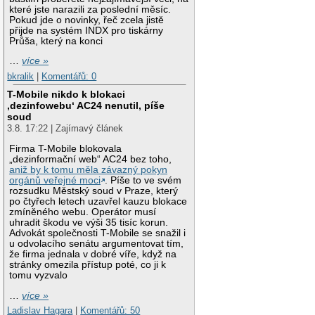
které jste narazili za poslední měsíc.
Pokud jde o novinky, řeč zcela jistě
přijde na systém INDX pro tiskárny
Průša, který na konci
…
více »
bkralik
|
Komentářů: 0
T-Mobile nikdo k blokaci
‚dezinfowebu‘ AC24 nenutil, píše
soud
3.8. 17:22 | Zajímavý článek
Firma T-Mobile blokovala
„dezinformační web“ AC24 bez toho,
aniž by k tomu měla závazný pokyn
orgánů veřejné moci
. Píše to ve svém
rozsudku Městský soud v Praze, který
po čtyřech letech uzavřel kauzu blokace
zmíněného webu. Operátor musí
uhradit škodu ve výši 35 tisíc korun.
Advokát společnosti T-Mobile se snažil i
u odvolacího senátu argumentovat tím,
že firma jednala v dobré víře, když na
stránky omezila přístup poté, co ji k
tomu vyzvalo
…
více »
Ladislav Hagara
|
Komentářů: 50