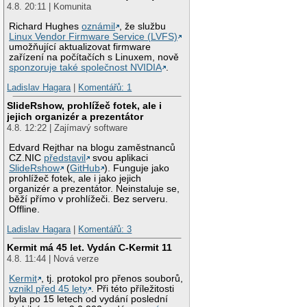
4.8. 20:11 | Komunita
Richard Hughes
oznámil
, že službu
Linux Vendor Firmware Service (LVFS)
umožňující aktualizovat firmware
zařízení na počítačích s Linuxem, nově
sponzoruje také společnost NVIDIA
.
Ladislav Hagara
|
Komentářů: 1
SlideRshow, prohlížeč fotek, ale i
jejich organizér a prezentátor
4.8. 12:22 | Zajímavý software
Edvard Rejthar na blogu zaměstnanců
CZ.NIC
představil
svou aplikaci
SlideRshow
(
GitHub
). Funguje jako
prohlížeč fotek, ale i jako jejich
organizér a prezentátor. Neinstaluje se,
běží přímo v prohlížeči. Bez serveru.
Offline.
Ladislav Hagara
|
Komentářů: 3
Kermit má 45 let. Vydán C-Kermit 11
4.8. 11:44 | Nová verze
Kermit
, tj. protokol pro přenos souborů,
vznikl před 45 lety
. Při této příležitosti
byla po 15 letech od vydání poslední