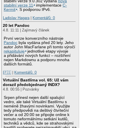
stabilní verze 9.0.302 vydána
nová
stabilní verze 11
implementace
C-
Kermit
. S podporou IPv6.
Ladislav Hagara
|
Komentářů: 0
20 let Pandoc
4.8. 11:11 | Zajímavý článek
První verze konverzního nástroje
Pandoc
byla vydána před 20 lety. Jeho
autor John MacFarlane při tomto výročí
rekapituluje
jednotlivé etapy vývoje
a přidávání nových funkcí – rozšíření
nejen Markdownu a podporu mnoha
dalších formátů.
|🇵🇸
|
Komentářů: 0
Virtuální Bastlírna vol. 65: Už vám
dorazil předobjednaný INDX?
4.8. 00:55 | Pozvánky
Srpen přinesl nejen další spalující
vedro, ale také Virtuální Bastlírnu s
neméně žhavými novinkami. Využijte
tedy předpovědi na deštivý čtvrteční
večer a od 20:00 se připojte online k
tomuto neformálnímu setkání kutilů,
techniků a vědců, kde se strahovskými
bastlíři proberete nejzajímavější věci, na