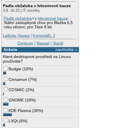
Padla obžaloba v bitcoinové kauze
3.8. 16:33 | IT novinky
Padla obžaloba
v
bitcoinové kauze
.
Státní zástupkyně chce pro Blažka 6,5
roku vězení, pro Titze 8 let.
Ladislav Hagara
|
Komentářů: 3
Centrum
|
Napsat
|
Starší
Anketa
navrhněte »
Které desktopové prostředí na Linuxu
používáte?
Budgie
(
10%
)
Cinnamon
(
7%
)
COSMIC
(
2%
)
GNOME
(
18%
)
KDE Plasma
(
30%
)
LXQt
(
6%
)