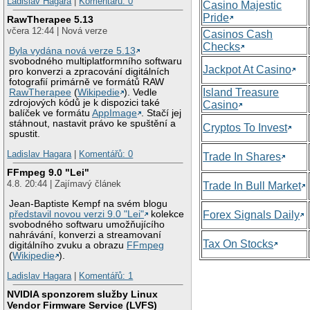
Ladislav Hagara
|
Komentářů: 0
Casino Majestic
Pride
RawTherapee 5.13
včera 12:44 | Nová verze
Casinos Cash
Checks
Byla vydána nová verze 5.13
svobodného multiplatformního softwaru
Jackpot At Casino
pro konverzi a zpracování digitálních
fotografií primárně ve formátů RAW
Island Treasure
RawTherapee
(
Wikipedie
). Vedle
zdrojových kódů je k dispozici také
Casino
balíček ve formátu
AppImage
. Stačí jej
stáhnout, nastavit právo ke spuštění a
Cryptos To Invest
spustit.
Ladislav Hagara
|
Komentářů: 0
Trade In Shares
FFmpeg 9.0 "Lei"
4.8. 20:44 | Zajímavý článek
Trade In Bull Market
Jean-Baptiste Kempf na svém blogu
představil novou verzi 9.0 "Lei"
kolekce
Forex Signals Daily
svobodného softwaru umožňujícího
nahrávání, konverzi a streamovaní
Tax On Stocks
digitálního zvuku a obrazu
FFmpeg
(
Wikipedie
).
Ladislav Hagara
|
Komentářů: 1
NVIDIA sponzorem služby Linux
Vendor Firmware Service (LVFS)