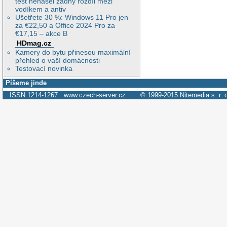
test nenašel žádný rozdíl mezi
vodíkem a antiv
Ušetřete 30 %: Windows 11 Pro jen
za €22,50 a Office 2024 Pro za
€17,15 – akce B
HDmag.cz
Kamery do bytu přinesou maximální
přehled o vaší domácnosti
Testovací novinka
Píšeme jinde
ISSN 1214-1267
www.czech-server.cz
© 1999-2015
Nitemedia s. r. 