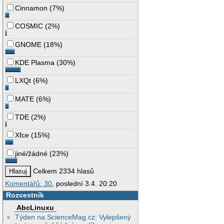
Cinnamon
(
7%
)
COSMIC
(
2%
)
GNOME
(
18%
)
KDE Plasma
(
30%
)
LXQt
(
6%
)
MATE
(
6%
)
TDE
(
2%
)
Xfce
(
15%
)
jiné/žádné
(
23%
)
Celkem 2334 hlasů
Komentářů: 30
, poslední 3.4. 20:20
Rozcestník
AbcLinuxu
Týden na ScienceMag.cz: Vylepšený