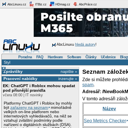
AbcLinuxu.cz
ITBiz.cz
HDmag.cz
AbcPráce.cz
AbcLinuxu
hledá autory
!
Poradna
FAQ
Hardware
Software
Články
Učebnice
Blog
Styl
×
Seznam zálože
Zprávičky
napište »
Pracovní nabídky
inzerujte »
Zde si můžete prohléd
spam
.
EK: ChatGPT i Roblox mohou spadat
pod přísnější pravidla
Adresář: /NewBookM
včera 08:00 | IT novinky
V tomto adresáři zálož
Platformy ChatGPT i Roblox by mohly
být
zařazeny na seznam
mimořádně
Název
velkých on-line platforem nebo
internetových vyhledávačů, na něž se
vztahují zvláštní podmínky podle
Seo Metrics Checker
nařízení o digitálních službách (DSA).