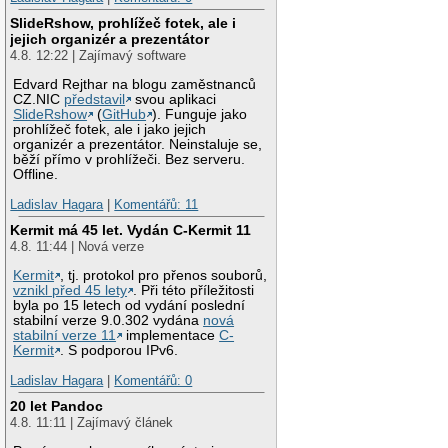
SlideRshow, prohlížeč fotek, ale i
jejich organizér a prezentátor
4.8. 12:22 | Zajímavý software
Edvard Rejthar na blogu zaměstnanců
CZ.NIC
představil
svou aplikaci
SlideRshow
(
GitHub
). Funguje jako
prohlížeč fotek, ale i jako jejich
organizér a prezentátor. Neinstaluje se,
běží přímo v prohlížeči. Bez serveru.
Offline.
Ladislav Hagara
|
Komentářů: 11
Kermit má 45 let. Vydán C-Kermit 11
4.8. 11:44 | Nová verze
Kermit
, tj. protokol pro přenos souborů,
vznikl před 45 lety
. Při této příležitosti
byla po 15 letech od vydání poslední
stabilní verze 9.0.302 vydána
nová
stabilní verze 11
implementace
C-
Kermit
. S podporou IPv6.
Ladislav Hagara
|
Komentářů: 0
20 let Pandoc
4.8. 11:11 | Zajímavý článek