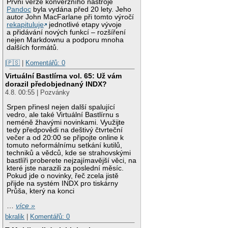
První verze konverzního nástroje
Pandoc
byla vydána před 20 lety. Jeho
autor John MacFarlane při tomto výročí
rekapituluje
jednotlivé etapy vývoje
a přidávání nových funkcí – rozšíření
nejen Markdownu a podporu mnoha
dalších formátů.
|🇵🇸
|
Komentářů: 0
Virtuální Bastlírna vol. 65: Už vám
dorazil předobjednaný INDX?
4.8. 00:55 | Pozvánky
Srpen přinesl nejen další spalující
vedro, ale také Virtuální Bastlírnu s
neméně žhavými novinkami. Využijte
tedy předpovědi na deštivý čtvrteční
večer a od 20:00 se připojte online k
tomuto neformálnímu setkání kutilů,
techniků a vědců, kde se strahovskými
bastlíři proberete nejzajímavější věci, na
které jste narazili za poslední měsíc.
Pokud jde o novinky, řeč zcela jistě
přijde na systém INDX pro tiskárny
Průša, který na konci
…
více »
bkralik
|
Komentářů: 0