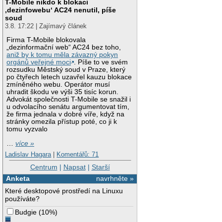
T-Mobile nikdo k blokaci
‚dezinfowebu‘ AC24 nenutil, píše
soud
3.8. 17:22 | Zajímavý článek
Firma T-Mobile blokovala
„dezinformační web“ AC24 bez toho,
aniž by k tomu měla závazný pokyn
orgánů veřejné moci
. Píše to ve svém
rozsudku Městský soud v Praze, který
po čtyřech letech uzavřel kauzu blokace
zmíněného webu. Operátor musí
uhradit škodu ve výši 35 tisíc korun.
Advokát společnosti T-Mobile se snažil i
u odvolacího senátu argumentovat tím,
že firma jednala v dobré víře, když na
stránky omezila přístup poté, co ji k
tomu vyzvalo
…
více »
Ladislav Hagara
|
Komentářů: 71
Centrum
|
Napsat
|
Starší
Anketa
navrhněte »
Které desktopové prostředí na Linuxu
používáte?
Budgie
(
10%
)