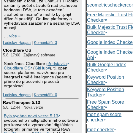
Vzhledem k tomu, že ChatGPT i Roblox
seometricscheckerc
oznámily počet uživatelů nad prahovou
hodnotou DSA, je toto označení
„rozhodně možné“ a mohlo by „přijít
Free Majestic Trust F
dříve či později“. On-line platformy a
Checker
vyhledávače zařazené na seznamy DSA
Bulk Majestic Trust F
musejí
Checker
…
více »
Google Index Checke
Ladislav Hagara
|
Komentářů: 3
Cloudflare OS
Google Index Checke
5.8. 17:00 | Zajímavý software
Api
Společnost Cloudflare
představila
Bulk Google Index
Cloudflare OS
(
GitHub
), tj. open
Checker
source platformu navrženou pro
Keyword Position
integraci umělé inteligence (agentů)
přímo do pracovních procesů
Checker
organizací.
Keyword Position
Tracker
Ladislav Hagara
|
Komentářů: 0
Free Spam Score
RawTherapee 5.13
Checker
5.8. 12:44 | Nová verze
moz spam score
Byla vydána nová verze 5.13
checker
svobodného multiplatformního softwaru
pro konverzi a zpracování digitálních
moz checker
fotografií primárně ve formátů RAW