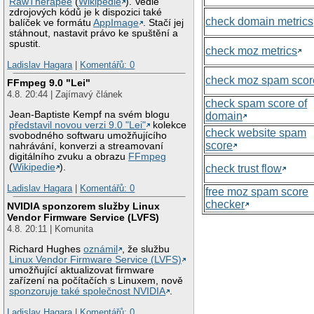
RawTherapee
(
Wikipedie
). Vedle
zdrojových kódů je k dispozici také
check domain metrics
balíček ve formátu
AppImage
. Stačí jej
stáhnout, nastavit právo ke spuštění a
spustit.
check moz metrics
Ladislav Hagara
|
Komentářů: 0
check moz spam scor
FFmpeg 9.0 "Lei"
4.8. 20:44 | Zajímavý článek
check spam score of
Jean-Baptiste Kempf na svém blogu
domain
představil novou verzi 9.0 "Lei"
kolekce
check website spam
svobodného softwaru umožňujícího
score
nahrávání, konverzi a streamovaní
digitálního zvuku a obrazu
FFmpeg
(
Wikipedie
).
check trust flow
Ladislav Hagara
|
Komentářů: 0
free moz spam score
checker
NVIDIA sponzorem služby Linux
Vendor Firmware Service (LVFS)
4.8. 20:11 | Komunita
Richard Hughes
oznámil
, že službu
Linux Vendor Firmware Service (LVFS)
umožňující aktualizovat firmware
zařízení na počítačích s Linuxem, nově
sponzoruje také společnost NVIDIA
.
Ladislav Hagara
|
Komentářů: 0