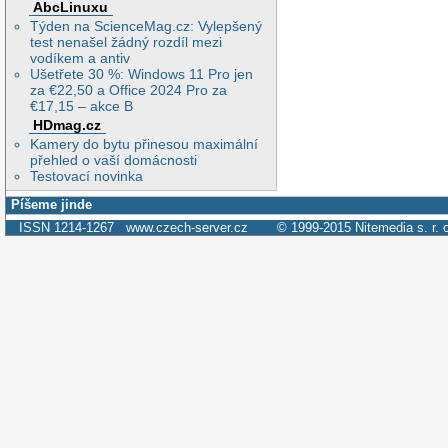
AbcLinuxu
Týden na ScienceMag.cz: Vylepšený
test nenašel žádný rozdíl mezi
vodíkem a antiv
Ušetřete 30 %: Windows 11 Pro jen
za €22,50 a Office 2024 Pro za
€17,15 – akce B
HDmag.cz
Kamery do bytu přinesou maximální
přehled o vaší domácnosti
Testovací novinka
Píšeme jinde
ISSN 1214-1267
www.czech-server.cz
© 1999-2015
Nitemedia s. r. 