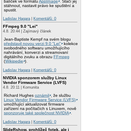
balíček ve formátu
AppImage
. Stačí jej
stáhnout, nastavit právo ke spuštění a
spustit.
Ladislav Hagara
|
Komentářů: 0
FFmpeg 9.0 "Lei"
4.8. 20:44 | Zajímavý článek
Jean-Baptiste Kempf na svém blogu
představil novou verzi 9.0 "Lei"
kolekce
svobodného softwaru umožňujícího
nahrávání, konverzi a streamovaní
digitálního zvuku a obrazu
FFmpeg
(
Wikipedie
).
Ladislav Hagara
|
Komentářů: 0
NVIDIA sponzorem služby Linux
Vendor Firmware Service (LVFS)
4.8. 20:11 | Komunita
Richard Hughes
oznámil
, že službu
Linux Vendor Firmware Service (LVFS)
umožňující aktualizovat firmware
zařízení na počítačích s Linuxem, nově
sponzoruje také společnost NVIDIA
.
Ladislav Hagara
|
Komentářů: 0
SlideRshow, prohlížeč fotek, ale i