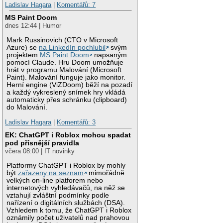
Ladislav Hagara
|
Komentářů: 7
MS Paint Doom
dnes 12:44 | Humor
Mark Russinovich (CTO v Microsoft
Azure) se
na LinkedIn pochlubil
svým
projektem
MS Paint Doom
napsaným
pomocí Claude. Hru Doom umožňuje
hrát v programu Malování (Microsoft
Paint). Malování funguje jako monitor.
Herní engine (ViZDoom) běží na pozadí
a každý vykreslený snímek hry vkládá
automaticky přes schránku (clipboard)
do Malování.
Ladislav Hagara
|
Komentářů: 3
EK: ChatGPT i Roblox mohou spadat
pod přísnější pravidla
včera 08:00 | IT novinky
Platformy ChatGPT i Roblox by mohly
být
zařazeny na seznam
mimořádně
velkých on-line platforem nebo
internetových vyhledávačů, na něž se
vztahují zvláštní podmínky podle
nařízení o digitálních službách (DSA).
Vzhledem k tomu, že ChatGPT i Roblox
oznámily počet uživatelů nad prahovou