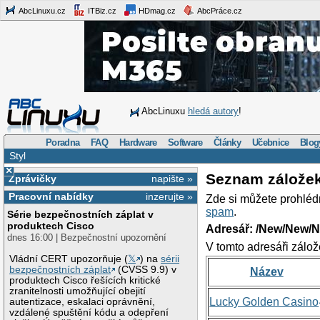
AbcLinuxu.cz
ITBiz.cz
HDmag.cz
AbcPráce.cz
AbcLinuxu
hledá autory
!
Poradna
FAQ
Hardware
Software
Články
Učebnice
Blog
Styl
×
Seznam zálože
Zprávičky
napište »
Pracovní nabídky
inzerujte »
Zde si můžete prohléd
spam
.
Série bezpečnostních záplat v
produktech Cisco
Adresář: /New/New/N
dnes 16:00 | Bezpečnostní upozornění
V tomto adresáři zálož
Vládní CERT upozorňuje (
𝕏
) na
sérii
bezpečnostních záplat
(CVSS 9.9) v
Název
produktech Cisco řešících kritické
zranitelnosti umožňující obejití
Lucky Golden Casino
autentizace, eskalaci oprávnění,
vzdálené spuštění kódu a odepření