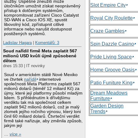
služby. Úspěšné zneužití může
Slot Empire City
útočníkům umožnit získat neoprávněný
přístup k dotčeným systémům,
kompromitovat zařízení Cisco Catalyst
Royal City Roulette
SD-WAN a Cisco IOS XE, spustit
libovolný kód, zpřístupnit citlivé
informace nebo narušit dostupnost
Craze Gambles
postižených systémů.
Ladislav Hagara
|
Komentářů: 3
Spin Dazzle Casino
Soud nařídil firmě Meta zaplatit 567
milionů USD kvůli újmě způsobené
Pride Living Space
dětem
dnes 15:33 | IT novinky
Home Groove Oasis
Soud v americkém státě Nové Mexiko
ve čtvrtek
nařídil
internetové
Patio Funiture King
společnosti Meta Platforms zaplatit 567
milionů dolarů (téměř 12 miliard Kč) za
Dream Meadows
újmy, které její platformy působí mladým
lidem. S přihlédnutím k dřívějšímu
Furniture
verdiktu tak má společnost celkem
Garden Design
zaplatit 942 milionů dolarů, což je malý
Trends
zlomek jejího ročního výnosu, který loni
činil 60 miliard dolarů. Čtvrteční verdikt
firmě také nařizuje, aby změnila způsob,
jakým její
…
více »