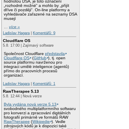
hodnotou DSA, je toto označení
„rozhodně možné“ a mohlo by „přijít
dříve či později“. On-line platformy a
vyhledávače zařazené na seznamy DSA
musejí
…
více »
Ladislav Hagara
|
Komentářů: 9
Cloudflare OS
5.8. 17:00 | Zajímavý software
Společnost Cloudflare
představila
Cloudflare OS
(
GitHub
), tj. open
source platformu navrženou pro
integraci umělé inteligence (agentů)
přímo do pracovních procesů
organizací.
Ladislav Hagara
|
Komentářů: 1
RawTherapee 5.13
5.8. 12:44 | Nová verze
Byla vydána nová verze 5.13
svobodného multiplatformního softwaru
pro konverzi a zpracování digitálních
fotografií primárně ve formátů RAW
RawTherapee
(
Wikipedie
). Vedle
zdrojových kódů je k dispozici také