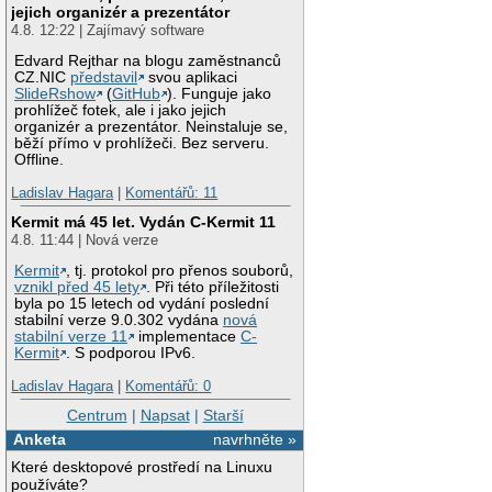
jejich organizér a prezentátor
4.8. 12:22 | Zajímavý software
Edvard Rejthar na blogu zaměstnanců
CZ.NIC
představil
svou aplikaci
SlideRshow
(
GitHub
). Funguje jako
prohlížeč fotek, ale i jako jejich
organizér a prezentátor. Neinstaluje se,
běží přímo v prohlížeči. Bez serveru.
Offline.
Ladislav Hagara
|
Komentářů: 11
Kermit má 45 let. Vydán C-Kermit 11
4.8. 11:44 | Nová verze
Kermit
, tj. protokol pro přenos souborů,
vznikl před 45 lety
. Při této příležitosti
byla po 15 letech od vydání poslední
stabilní verze 9.0.302 vydána
nová
stabilní verze 11
implementace
C-
Kermit
. S podporou IPv6.
Ladislav Hagara
|
Komentářů: 0
Centrum
|
Napsat
|
Starší
Anketa
navrhněte »
Které desktopové prostředí na Linuxu
používáte?