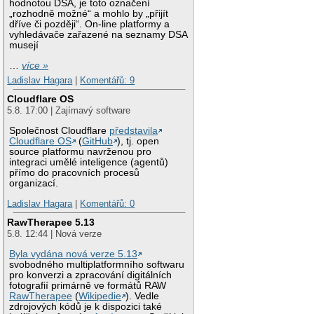
hodnotou DSA, je toto označení
„rozhodně možné“ a mohlo by „přijít
dříve či později“. On-line platformy a
vyhledávače zařazené na seznamy DSA
musejí
…
více »
Ladislav Hagara
|
Komentářů: 9
Cloudflare OS
5.8. 17:00 | Zajímavý software
Společnost Cloudflare
představila
Cloudflare OS
(
GitHub
), tj. open
source platformu navrženou pro
integraci umělé inteligence (agentů)
přímo do pracovních procesů
organizací.
Ladislav Hagara
|
Komentářů: 0
RawTherapee 5.13
5.8. 12:44 | Nová verze
Byla vydána nová verze 5.13
svobodného multiplatformního softwaru
pro konverzi a zpracování digitálních
fotografií primárně ve formátů RAW
RawTherapee
(
Wikipedie
). Vedle
zdrojových kódů je k dispozici také