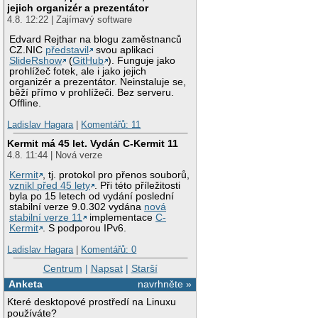
jejich organizér a prezentátor
4.8. 12:22 | Zajímavý software
Edvard Rejthar na blogu zaměstnanců
CZ.NIC
představil
svou aplikaci
SlideRshow
(
GitHub
). Funguje jako
prohlížeč fotek, ale i jako jejich
organizér a prezentátor. Neinstaluje se,
běží přímo v prohlížeči. Bez serveru.
Offline.
Ladislav Hagara
|
Komentářů: 11
Kermit má 45 let. Vydán C-Kermit 11
4.8. 11:44 | Nová verze
Kermit
, tj. protokol pro přenos souborů,
vznikl před 45 lety
. Při této příležitosti
byla po 15 letech od vydání poslední
stabilní verze 9.0.302 vydána
nová
stabilní verze 11
implementace
C-
Kermit
. S podporou IPv6.
Ladislav Hagara
|
Komentářů: 0
Centrum
|
Napsat
|
Starší
Anketa
navrhněte »
Které desktopové prostředí na Linuxu
používáte?