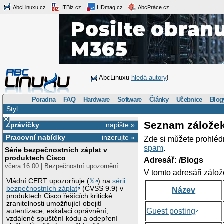
AbcLinuxu.cz
ITBiz.cz
HDmag.cz
AbcPráce.cz
AbcLinuxu
hledá autory
!
Poradna
FAQ
Hardware
Software
Články
Učebnice
Blog
Styl
×
Seznam zálože
Zprávičky
napište »
Pracovní nabídky
inzerujte »
Zde si můžete prohléd
spam
.
Série bezpečnostních záplat v
produktech Cisco
Adresář: /Blogs
včera 16:00 | Bezpečnostní upozornění
V tomto adresáři zálož
Vládní CERT upozorňuje (
𝕏
) na
sérii
bezpečnostních záplat
(CVSS 9.9) v
Název
produktech Cisco řešících kritické
zranitelnosti umožňující obejití
Guest posting
autentizace, eskalaci oprávnění,
vzdálené spuštění kódu a odepření