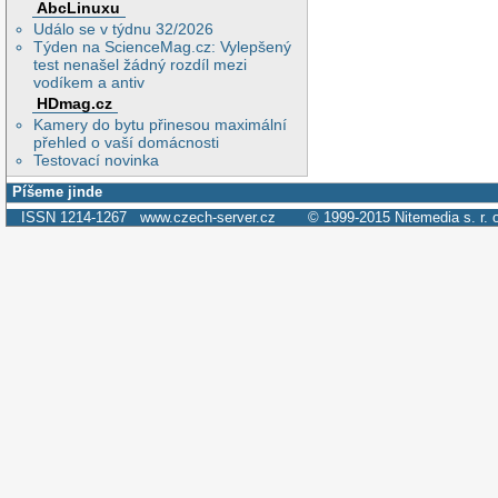
AbcLinuxu
Událo se v týdnu 32/2026
Týden na ScienceMag.cz: Vylepšený
test nenašel žádný rozdíl mezi
vodíkem a antiv
HDmag.cz
Kamery do bytu přinesou maximální
přehled o vaší domácnosti
Testovací novinka
Píšeme jinde
ISSN 1214-1267
www.czech-server.cz
© 1999-2015
Nitemedia s. r. 