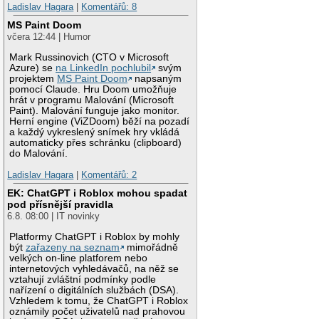
Ladislav Hagara
|
Komentářů: 8
MS Paint Doom
včera 12:44 | Humor
Mark Russinovich (CTO v Microsoft
Azure) se
na LinkedIn pochlubil
svým
projektem
MS Paint Doom
napsaným
pomocí Claude. Hru Doom umožňuje
hrát v programu Malování (Microsoft
Paint). Malování funguje jako monitor.
Herní engine (ViZDoom) běží na pozadí
a každý vykreslený snímek hry vkládá
automaticky přes schránku (clipboard)
do Malování.
Ladislav Hagara
|
Komentářů: 2
EK: ChatGPT i Roblox mohou spadat
pod přísnější pravidla
6.8. 08:00 | IT novinky
Platformy ChatGPT i Roblox by mohly
být
zařazeny na seznam
mimořádně
velkých on-line platforem nebo
internetových vyhledávačů, na něž se
vztahují zvláštní podmínky podle
nařízení o digitálních službách (DSA).
Vzhledem k tomu, že ChatGPT i Roblox
oznámily počet uživatelů nad prahovou