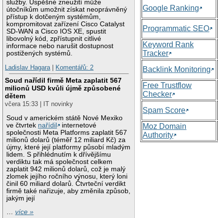
služby. Úspěšné zneužití může
Google Ranking
útočníkům umožnit získat neoprávněný
přístup k dotčeným systémům,
kompromitovat zařízení Cisco Catalyst
Programmatic SEO
SD-WAN a Cisco IOS XE, spustit
libovolný kód, zpřístupnit citlivé
Keyword Rank
informace nebo narušit dostupnost
Tracker
postižených systémů.
Ladislav Hagara
|
Komentářů: 2
Backlink Monitoring
Soud nařídil firmě Meta zaplatit 567
Free Trustflow
milionů USD kvůli újmě způsobené
Checker
dětem
včera 15:33 | IT novinky
Spam Score
Soud v americkém státě Nové Mexiko
ve čtvrtek
nařídil
internetové
Moz Domain
společnosti Meta Platforms zaplatit 567
Authority
milionů dolarů (téměř 12 miliard Kč) za
újmy, které její platformy působí mladým
lidem. S přihlédnutím k dřívějšímu
verdiktu tak má společnost celkem
zaplatit 942 milionů dolarů, což je malý
zlomek jejího ročního výnosu, který loni
činil 60 miliard dolarů. Čtvrteční verdikt
firmě také nařizuje, aby změnila způsob,
jakým její
…
více »