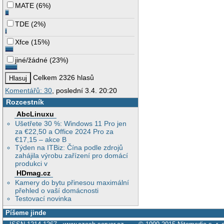
MATE
(
6%
)
TDE
(
2%
)
Xfce
(
15%
)
jiné/žádné
(
23%
)
Celkem 2326 hlasů
Komentářů: 30
, poslední 3.4. 20:20
Rozcestník
AbcLinuxu
Ušetřete 30 %: Windows 11 Pro jen
za €22,50 a Office 2024 Pro za
€17,15 – akce B
Týden na ITBiz: Čína podle zdrojů
zahájila výrobu zařízení pro domácí
produkci v
HDmag.cz
Kamery do bytu přinesou maximální
přehled o vaší domácnosti
Testovací novinka
Píšeme jinde