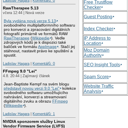
Ladislav Hagara
|
Komentářů: 0
Free Trustflow
Checker
RawTherapee 5.13
včera 12:44 | Nová verze
Guest Posting
Byla vydána nová verze 5.13
svobodného multiplatformního softwaru
Index Checker
pro konverzi a zpracování digitálních
fotografií primárně ve formátů RAW
IP Address to
RawTherapee
(
Wikipedie
). Vedle
zdrojových kódů je k dispozici také
Location
balíček ve formátu
AppImage
. Stačí jej
Moz Domain
stáhnout, nastavit právo ke spuštění a
Authority
spustit.
Ladislav Hagara
|
Komentářů: 0
SEO Insight Tools
FFmpeg 9.0 "Lei"
4.8. 20:44 | Zajímavý článek
Spam Score
Jean-Baptiste Kempf na svém blogu
Website Traffic
představil novou verzi 9.0 "Lei"
kolekce
Analysis
svobodného softwaru umožňujícího
nahrávání, konverzi a streamovaní
digitálního zvuku a obrazu
FFmpeg
(
Wikipedie
).
Ladislav Hagara
|
Komentářů: 1
NVIDIA sponzorem služby Linux
Vendor Firmware Service (LVFS)