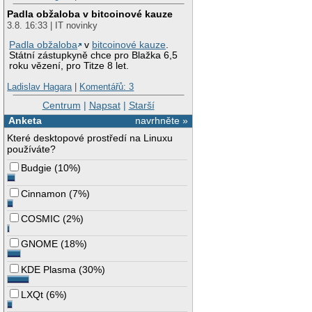
Padla obžaloba v bitcoinové kauze
3.8. 16:33 | IT novinky
Padla obžaloba
v
bitcoinové kauze
.
Státní zástupkyně chce pro Blažka 6,5
roku vězení, pro Titze 8 let.
Ladislav Hagara
|
Komentářů: 3
Centrum
|
Napsat
|
Starší
Anketa
navrhněte »
Které desktopové prostředí na Linuxu
používáte?
Budgie
(
10%
)
Cinnamon
(
7%
)
COSMIC
(
2%
)
GNOME
(
18%
)
KDE Plasma
(
30%
)
LXQt
(
6%
)