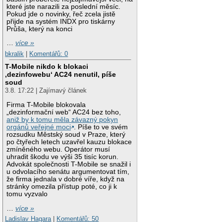
které jste narazili za poslední měsíc.
Pokud jde o novinky, řeč zcela jistě
přijde na systém INDX pro tiskárny
Průša, který na konci
…
více »
bkralik
|
Komentářů: 0
T-Mobile nikdo k blokaci
‚dezinfowebu‘ AC24 nenutil, píše
soud
3.8. 17:22 | Zajímavý článek
Firma T-Mobile blokovala
„dezinformační web“ AC24 bez toho,
aniž by k tomu měla závazný pokyn
orgánů veřejné moci
. Píše to ve svém
rozsudku Městský soud v Praze, který
po čtyřech letech uzavřel kauzu blokace
zmíněného webu. Operátor musí
uhradit škodu ve výši 35 tisíc korun.
Advokát společnosti T-Mobile se snažil i
u odvolacího senátu argumentovat tím,
že firma jednala v dobré víře, když na
stránky omezila přístup poté, co ji k
tomu vyzvalo
…
více »
Ladislav Hagara
|
Komentářů: 50