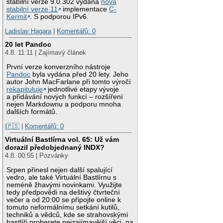
stabilní verze 9.0.302 vydána
nová
stabilní verze 11
implementace
C-
Kermit
. S podporou IPv6.
Ladislav Hagara
|
Komentářů: 0
20 let Pandoc
4.8. 11:11 | Zajímavý článek
První verze konverzního nástroje
Pandoc
byla vydána před 20 lety. Jeho
autor John MacFarlane při tomto výročí
rekapituluje
jednotlivé etapy vývoje
a přidávání nových funkcí – rozšíření
nejen Markdownu a podporu mnoha
dalších formátů.
|🇵🇸
|
Komentářů: 0
Virtuální Bastlírna vol. 65: Už vám
dorazil předobjednaný INDX?
4.8. 00:55 | Pozvánky
Srpen přinesl nejen další spalující
vedro, ale také Virtuální Bastlírnu s
neméně žhavými novinkami. Využijte
tedy předpovědi na deštivý čtvrteční
večer a od 20:00 se připojte online k
tomuto neformálnímu setkání kutilů,
techniků a vědců, kde se strahovskými
bastlíři proberete nejzajímavější věci, na