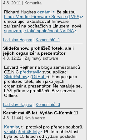
4.8. 20:11 | Komunita
Richard Hughes
oznámil
, že službu
Linux Vendor Firmware Service (LVFS)
umožňující aktualizovat firmware
zařízení na počítačích s Linuxem, nově
sponzoruje také společnost NVIDIA
.
Ladislav Hagara
|
Komentářů: 1
SlideRshow, prohlížeč fotek, ale i
jejich organizér a prezentátor
4.8. 12:22 | Zajímavý software
Edvard Rejthar na blogu zaměstnanců
CZ.NIC
představil
svou aplikaci
SlideRshow
(
GitHub
). Funguje jako
prohlížeč fotek, ale i jako jejich
organizér a prezentátor. Neinstaluje se,
běží přímo v prohlížeči. Bez serveru.
Offline.
Ladislav Hagara
|
Komentářů: 3
Kermit má 45 let. Vydán C-Kermit 11
4.8. 11:44 | Nová verze
Kermit
, tj. protokol pro přenos souborů,
vznikl před 45 lety
. Při této příležitosti
byla po 15 letech od vydání poslední