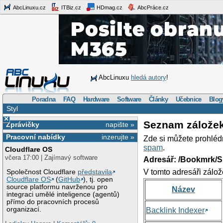
AbcLinuxu.cz
ITBiz.cz
HDmag.cz
AbcPráce.cz
AbcLinuxu
hledá autory
!
Poradna
FAQ
Hardware
Software
Články
Učebnice
Blog
Styl
×
Seznam zálože
Zprávičky
napište »
Pracovní nabídky
inzerujte »
Zde si můžete prohléd
spam
.
Cloudflare OS
včera 17:00 | Zajímavý software
Adresář: /Bookmrk/S
V tomto adresáři zálož
Společnost Cloudflare
představila
Cloudflare OS
(
GitHub
), tj. open
source platformu navrženou pro
Název
integraci umělé inteligence (agentů)
přímo do pracovních procesů
organizací.
Backlink Indexer