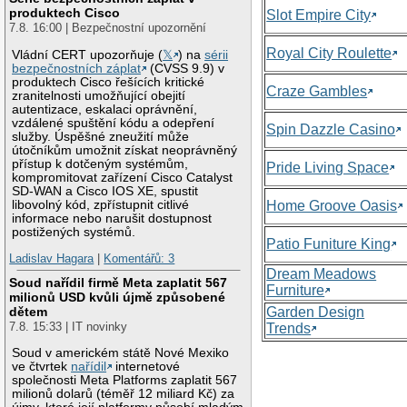
produktech Cisco
Slot Empire City
7.8. 16:00 | Bezpečnostní upozornění
Royal City Roulette
Vládní CERT upozorňuje (
𝕏
) na
sérii
bezpečnostních záplat
(CVSS 9.9) v
produktech Cisco řešících kritické
Craze Gambles
zranitelnosti umožňující obejití
autentizace, eskalaci oprávnění,
vzdálené spuštění kódu a odepření
Spin Dazzle Casino
služby. Úspěšné zneužití může
útočníkům umožnit získat neoprávněný
přístup k dotčeným systémům,
Pride Living Space
kompromitovat zařízení Cisco Catalyst
SD-WAN a Cisco IOS XE, spustit
libovolný kód, zpřístupnit citlivé
Home Groove Oasis
informace nebo narušit dostupnost
postižených systémů.
Patio Funiture King
Ladislav Hagara
|
Komentářů: 3
Dream Meadows
Soud nařídil firmě Meta zaplatit 567
Furniture
milionů USD kvůli újmě způsobené
Garden Design
dětem
7.8. 15:33 | IT novinky
Trends
Soud v americkém státě Nové Mexiko
ve čtvrtek
nařídil
internetové
společnosti Meta Platforms zaplatit 567
milionů dolarů (téměř 12 miliard Kč) za