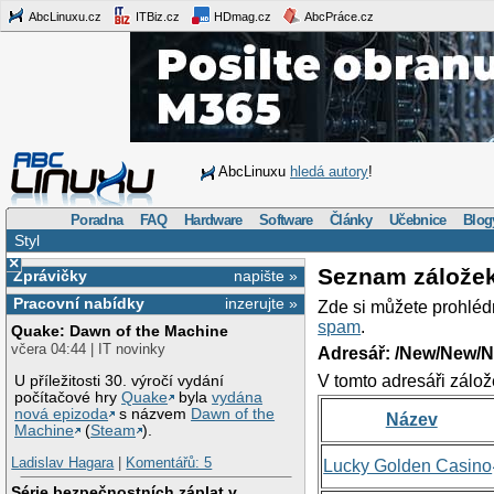
AbcLinuxu.cz
ITBiz.cz
HDmag.cz
AbcPráce.cz
AbcLinuxu
hledá autory
!
Poradna
FAQ
Hardware
Software
Články
Učebnice
Blog
Styl
×
Seznam zálože
Zprávičky
napište »
Pracovní nabídky
inzerujte »
Zde si můžete prohléd
spam
.
Quake: Dawn of the Machine
včera 04:44 | IT novinky
Adresář: /New/New/N
V tomto adresáři zálož
U příležitosti 30. výročí vydání
počítačové hry
Quake
byla
vydána
nová epizoda
s názvem
Dawn of the
Název
Machine
(
Steam
).
Ladislav Hagara
|
Komentářů: 5
Lucky Golden Casino
Série bezpečnostních záplat v