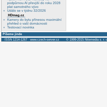
podpůrnou AI převýší do roku 2028
plat samotného vývo
Událo se v týdnu 32/2026
HDmag.cz
Kamery do bytu přinesou maximální
přehled o vaší domácnosti
Testovací novinka
Píšeme jinde
ISSN 1214-1267
www.czech-server.cz
© 1999-2015
Nitemedia s. r. 