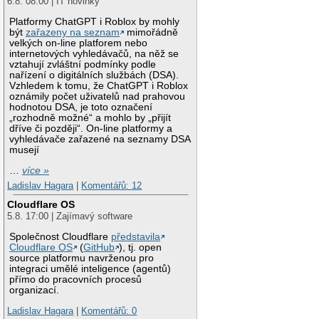
6.8. 08:00 | IT novinky
Platformy ChatGPT i Roblox by mohly
být
zařazeny na seznam
mimořádně
velkých on-line platforem nebo
internetových vyhledávačů, na něž se
vztahují zvláštní podmínky podle
nařízení o digitálních službách (DSA).
Vzhledem k tomu, že ChatGPT i Roblox
oznámily počet uživatelů nad prahovou
hodnotou DSA, je toto označení
„rozhodně možné“ a mohlo by „přijít
dříve či později“. On-line platformy a
vyhledávače zařazené na seznamy DSA
musejí
…
více »
Ladislav Hagara
|
Komentářů: 12
Cloudflare OS
5.8. 17:00 | Zajímavý software
Společnost Cloudflare
představila
Cloudflare OS
(
GitHub
), tj. open
source platformu navrženou pro
integraci umělé inteligence (agentů)
přímo do pracovních procesů
organizací.
Ladislav Hagara
|
Komentářů: 0