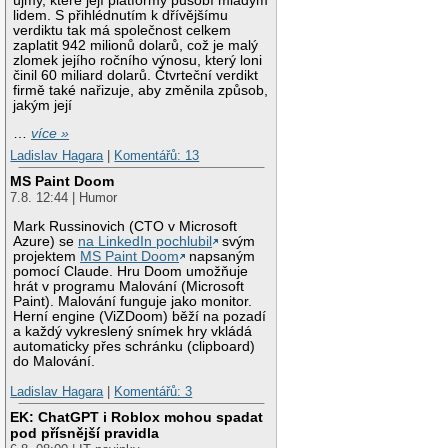
újmy, které její platformy působí mladým
lidem. S přihlédnutím k dřívějšímu
verdiktu tak má společnost celkem
zaplatit 942 milionů dolarů, což je malý
zlomek jejího ročního výnosu, který loni
činil 60 miliard dolarů. Čtvrteční verdikt
firmě také nařizuje, aby změnila způsob,
jakým její
…
více »
Ladislav Hagara
|
Komentářů: 13
MS Paint Doom
7.8. 12:44 | Humor
Mark Russinovich (CTO v Microsoft
Azure) se
na LinkedIn pochlubil
svým
projektem
MS Paint Doom
napsaným
pomocí Claude. Hru Doom umožňuje
hrát v programu Malování (Microsoft
Paint). Malování funguje jako monitor.
Herní engine (ViZDoom) běží na pozadí
a každý vykreslený snímek hry vkládá
automaticky přes schránku (clipboard)
do Malování.
Ladislav Hagara
|
Komentářů: 3
EK: ChatGPT i Roblox mohou spadat
pod přísnější pravidla