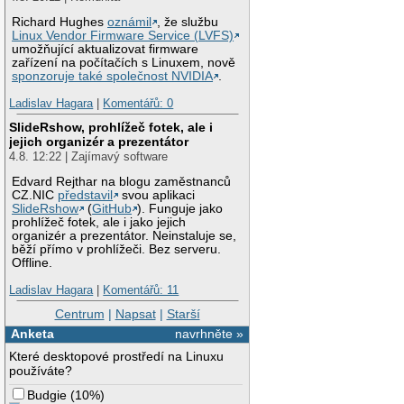
Richard Hughes
oznámil
, že službu
Linux Vendor Firmware Service (LVFS)
umožňující aktualizovat firmware
zařízení na počítačích s Linuxem, nově
sponzoruje také společnost NVIDIA
.
Ladislav Hagara
|
Komentářů: 0
SlideRshow, prohlížeč fotek, ale i
jejich organizér a prezentátor
4.8. 12:22 | Zajímavý software
Edvard Rejthar na blogu zaměstnanců
CZ.NIC
představil
svou aplikaci
SlideRshow
(
GitHub
). Funguje jako
prohlížeč fotek, ale i jako jejich
organizér a prezentátor. Neinstaluje se,
běží přímo v prohlížeči. Bez serveru.
Offline.
Ladislav Hagara
|
Komentářů: 11
Centrum
|
Napsat
|
Starší
Anketa
navrhněte »
Které desktopové prostředí na Linuxu
používáte?
Budgie
(
10%
)