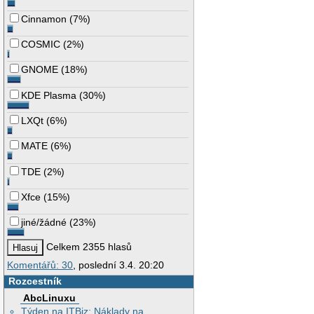
Cinnamon
(
7%
)
COSMIC
(
2%
)
GNOME
(
18%
)
KDE Plasma
(
30%
)
LXQt
(
6%
)
MATE
(
6%
)
TDE
(
2%
)
Xfce
(
15%
)
jiné/žádné
(
23%
)
Celkem 2355 hlasů
Komentářů: 30
, poslední 3.4. 20:20
Rozcestník
AbcLinuxu
Týden na ITBiz: Náklady na