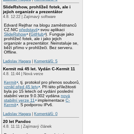
SlideRshow, prohlížeč fotek, ale i
jejich organizér a prezentátor
4.8. 12:22 | Zajímavý software
Edvard Rejthar na blogu zaměstnanců
CZ.NIC
představil
svou aplikaci
SlideRshow
(
GitHub
). Funguje jako
prohlížeč fotek, ale i jako jejich
organizér a prezentátor. Neinstaluje se,
běží přímo v prohlížeči. Bez serveru.
Offline.
Ladislav Hagara
|
Komentářů: 5
Kermit má 45 let. Vydán C-Kermit 11
4.8. 11:44 | Nová verze
Kermit
, tj. protokol pro přenos souborů,
vznikl před 45 lety
. Při této příležitosti
byla po 15 letech od vydání poslední
stabilní verze 9.0.302 vydána
nová
stabilní verze 11
implementace
C-
Kermit
. S podporou IPv6.
Ladislav Hagara
|
Komentářů: 0
20 let Pandoc
4.8. 11:11 | Zajímavý článek