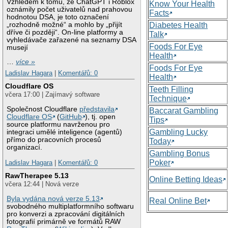
Vzhledem k tomu, že ChatGPT i Roblox
Know Your Health
oznámily počet uživatelů nad prahovou
Facts
hodnotou DSA, je toto označení
„rozhodně možné“ a mohlo by „přijít
Diabetes Health
dříve či později“. On-line platformy a
Talk
vyhledávače zařazené na seznamy DSA
Foods For Eye
musejí
Health
…
více »
Foods For Eye
Ladislav Hagara
|
Komentářů: 0
Health
Cloudflare OS
Teeth Filling
včera 17:00 | Zajímavý software
Technique
Společnost Cloudflare
představila
Baccarat Gambling
Cloudflare OS
(
GitHub
), tj. open
Tips
source platformu navrženou pro
Gambling Lucky
integraci umělé inteligence (agentů)
přímo do pracovních procesů
Today
organizací.
Gambling Bonus
Poker
Ladislav Hagara
|
Komentářů: 0
RawTherapee 5.13
Online Betting Ideas
včera 12:44 | Nová verze
Byla vydána nová verze 5.13
Real Online Bet
svobodného multiplatformního softwaru
pro konverzi a zpracování digitálních
fotografií primárně ve formátů RAW