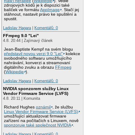
RawTherapee
(
Wikipedie
). Vedle
zdrojových kódů je k dispozici také
balíček ve formátu
AppImage
. Stačí jej
stáhnout, nastavit právo ke spuštění a
spustit.
Ladislav Hagara
|
Komentářů: 0
FFmpeg 9.0 "Lei"
4.8. 20:44 | Zajímavý článek
Jean-Baptiste Kempf na svém blogu
představil novou verzi 9.0 "Lei"
kolekce
svobodného softwaru umožňujícího
nahrávání, konverzi a streamovaní
digitálního zvuku a obrazu
FFmpeg
(
Wikipedie
).
Ladislav Hagara
|
Komentářů: 0
NVIDIA sponzorem služby Linux
Vendor Firmware Service (LVFS)
4.8. 20:11 | Komunita
Richard Hughes
oznámil
, že službu
Linux Vendor Firmware Service (LVFS)
umožňující aktualizovat firmware
zařízení na počítačích s Linuxem, nově
sponzoruje také společnost NVIDIA
.
Ladislav Hagara
|
Komentářů: 0