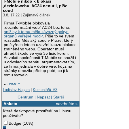
T-Mobile nikdo k blokaci
‚dezinfowebu‘ AC24 nenutil, píše
soud
3.8. 17:22 | Zajímavý článek
Firma T-Mobile blokovala
„dezinformační web“ AC24 bez toho,
aniž by k tomu měla závazný pokyn
orgánů veřejné moci
. Píše to ve svém
rozsudku Městský soud v Praze, který
po čtyřech letech uzavřel kauzu blokace
zmíněného webu. Operátor musí
uhradit škodu ve výši 35 tisíc korun.
Advokát společnosti T-Mobile se snažil i
u odvolacího senátu argumentovat tím,
že firma jednala v dobré víře, když na
stránky omezila přístup poté, co ji k
tomu vyzvalo
…
více »
Ladislav Hagara
|
Komentářů: 63
Centrum
|
Napsat
|
Starší
Anketa
navrhněte »
Které desktopové prostředí na Linuxu
používáte?
Budgie
(
10%
)