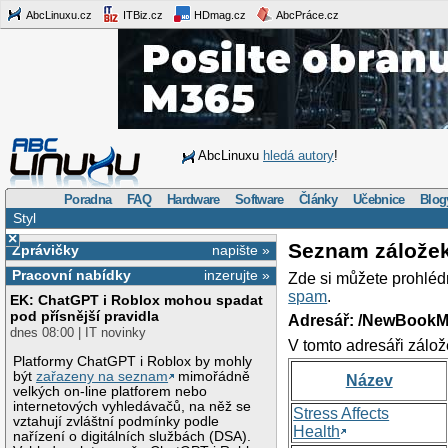
AbcLinuxu.cz
ITBiz.cz
HDmag.cz
AbcPráce.cz
AbcLinuxu
hledá autory
!
Poradna
FAQ
Hardware
Software
Články
Učebnice
Blog
Styl
×
Seznam zálože
Zprávičky
napište »
Pracovní nabídky
inzerujte »
Zde si můžete prohléd
spam
.
EK: ChatGPT i Roblox mohou spadat
pod přísnější pravidla
Adresář: /NewBookM
dnes 08:00 | IT novinky
V tomto adresáři zálož
Platformy ChatGPT i Roblox by mohly
být
zařazeny na seznam
mimořádně
Název
velkých on-line platforem nebo
internetových vyhledávačů, na něž se
Stress Affects
vztahují zvláštní podmínky podle
Health
nařízení o digitálních službách (DSA).