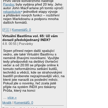
První verze konverzního nástroje
Pandoc
byla vydána před 20 lety. Jeho
autor John MacFarlane při tomto výročí
rekapituluje
jednotlivé etapy vývoje
a přidávání nových funkcí – rozšíření
nejen Markdownu a podporu mnoha
dalších formátů.
|🇵🇸
|
Komentářů: 0
Virtuální Bastlírna vol. 65: Už vám
dorazil předobjednaný INDX?
4.8. 00:55 | Pozvánky
Srpen přinesl nejen další spalující
vedro, ale také Virtuální Bastlírnu s
neméně žhavými novinkami. Využijte
tedy předpovědi na deštivý čtvrteční
večer a od 20:00 se připojte online k
tomuto neformálnímu setkání kutilů,
techniků a vědců, kde se strahovskými
bastlíři proberete nejzajímavější věci, na
které jste narazili za poslední měsíc.
Pokud jde o novinky, řeč zcela jistě
přijde na systém INDX pro tiskárny
Průša, který na konci
…
více »
bkralik
|
Komentářů: 0