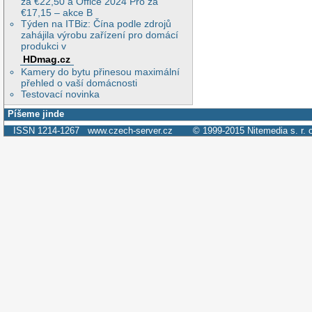
za €22,50 a Office 2024 Pro za
€17,15 – akce B
Týden na ITBiz: Čína podle zdrojů
zahájila výrobu zařízení pro domácí
produkci v
HDmag.cz
Kamery do bytu přinesou maximální
přehled o vaší domácnosti
Testovací novinka
Píšeme jinde
ISSN 1214-1267
www.czech-server.cz
© 1999-2015
Nitemedia s. r. 