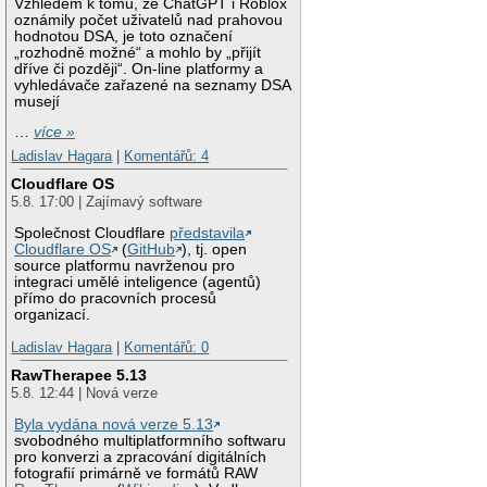
Vzhledem k tomu, že ChatGPT i Roblox
oznámily počet uživatelů nad prahovou
hodnotou DSA, je toto označení
„rozhodně možné“ a mohlo by „přijít
dříve či později“. On-line platformy a
vyhledávače zařazené na seznamy DSA
musejí
…
více »
Ladislav Hagara
|
Komentářů: 4
Cloudflare OS
5.8. 17:00 | Zajímavý software
Společnost Cloudflare
představila
Cloudflare OS
(
GitHub
), tj. open
source platformu navrženou pro
integraci umělé inteligence (agentů)
přímo do pracovních procesů
organizací.
Ladislav Hagara
|
Komentářů: 0
RawTherapee 5.13
5.8. 12:44 | Nová verze
Byla vydána nová verze 5.13
svobodného multiplatformního softwaru
pro konverzi a zpracování digitálních
fotografií primárně ve formátů RAW