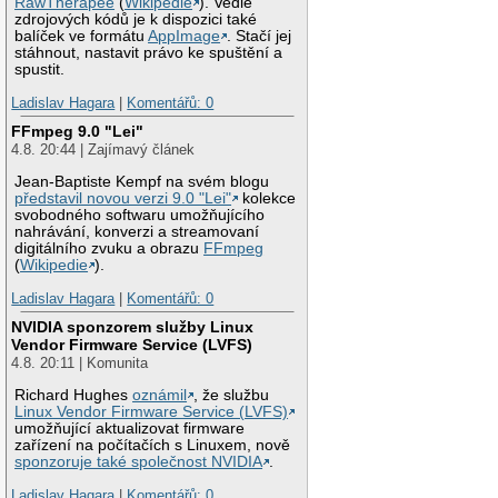
RawTherapee
(
Wikipedie
). Vedle
zdrojových kódů je k dispozici také
balíček ve formátu
AppImage
. Stačí jej
stáhnout, nastavit právo ke spuštění a
spustit.
Ladislav Hagara
|
Komentářů: 0
FFmpeg 9.0 "Lei"
4.8. 20:44 | Zajímavý článek
Jean-Baptiste Kempf na svém blogu
představil novou verzi 9.0 "Lei"
kolekce
svobodného softwaru umožňujícího
nahrávání, konverzi a streamovaní
digitálního zvuku a obrazu
FFmpeg
(
Wikipedie
).
Ladislav Hagara
|
Komentářů: 0
NVIDIA sponzorem služby Linux
Vendor Firmware Service (LVFS)
4.8. 20:11 | Komunita
Richard Hughes
oznámil
, že službu
Linux Vendor Firmware Service (LVFS)
umožňující aktualizovat firmware
zařízení na počítačích s Linuxem, nově
sponzoruje také společnost NVIDIA
.
Ladislav Hagara
|
Komentářů: 0