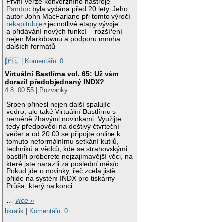
První verze konverzního nástroje
Pandoc
byla vydána před 20 lety. Jeho
autor John MacFarlane při tomto výročí
rekapituluje
jednotlivé etapy vývoje
a přidávání nových funkcí – rozšíření
nejen Markdownu a podporu mnoha
dalších formátů.
|🇵🇸
|
Komentářů: 0
Virtuální Bastlírna vol. 65: Už vám
dorazil předobjednaný INDX?
4.8. 00:55 | Pozvánky
Srpen přinesl nejen další spalující
vedro, ale také Virtuální Bastlírnu s
neméně žhavými novinkami. Využijte
tedy předpovědi na deštivý čtvrteční
večer a od 20:00 se připojte online k
tomuto neformálnímu setkání kutilů,
techniků a vědců, kde se strahovskými
bastlíři proberete nejzajímavější věci, na
které jste narazili za poslední měsíc.
Pokud jde o novinky, řeč zcela jistě
přijde na systém INDX pro tiskárny
Průša, který na konci
…
více »
bkralik
|
Komentářů: 0