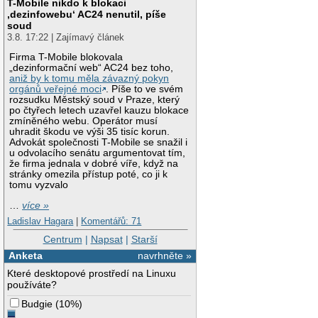
T-Mobile nikdo k blokaci
‚dezinfowebu‘ AC24 nenutil, píše
soud
3.8. 17:22 | Zajímavý článek
Firma T-Mobile blokovala
„dezinformační web“ AC24 bez toho,
aniž by k tomu měla závazný pokyn
orgánů veřejné moci
. Píše to ve svém
rozsudku Městský soud v Praze, který
po čtyřech letech uzavřel kauzu blokace
zmíněného webu. Operátor musí
uhradit škodu ve výši 35 tisíc korun.
Advokát společnosti T-Mobile se snažil i
u odvolacího senátu argumentovat tím,
že firma jednala v dobré víře, když na
stránky omezila přístup poté, co ji k
tomu vyzvalo
…
více »
Ladislav Hagara
|
Komentářů: 71
Centrum
|
Napsat
|
Starší
Anketa
navrhněte »
Které desktopové prostředí na Linuxu
používáte?
Budgie
(
10%
)