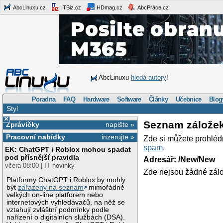
AbcLinuxu.cz
ITBiz.cz
HDmag.cz
AbcPráce.cz
AbcLinuxu
hledá autory
!
Poradna
FAQ
Hardware
Software
Články
Učebnice
Blog
Styl
×
Seznam zálože
Zprávičky
napište »
Pracovní nabídky
inzerujte »
Zde si můžete prohléd
spam
.
EK: ChatGPT i Roblox mohou spadat
pod přísnější pravidla
Adresář: /New/New
včera 08:00 | IT novinky
Zde nejsou žádné zálo
Platformy ChatGPT i Roblox by mohly
být
zařazeny na seznam
mimořádně
velkých on-line platforem nebo
internetových vyhledávačů, na něž se
vztahují zvláštní podmínky podle
nařízení o digitálních službách (DSA).