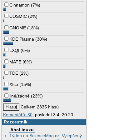
Cinnamon
(
7%
)
COSMIC
(
2%
)
GNOME
(
18%
)
KDE Plasma
(
30%
)
LXQt
(
6%
)
MATE
(
6%
)
TDE
(
2%
)
Xfce
(
15%
)
jiné/žádné
(
23%
)
Celkem 2335 hlasů
Komentářů: 30
, poslední 3.4. 20:20
Rozcestník
AbcLinuxu
Týden na ScienceMag.cz: Vylepšený