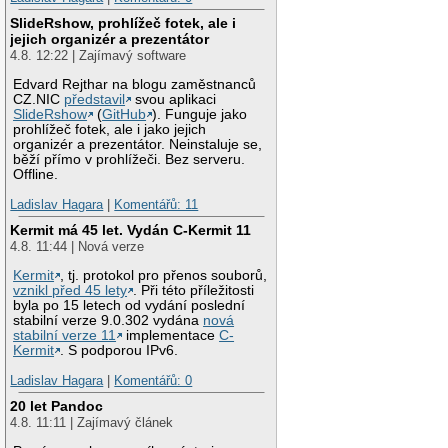
SlideRshow, prohlížeč fotek, ale i
jejich organizér a prezentátor
4.8. 12:22 | Zajímavý software
Edvard Rejthar na blogu zaměstnanců
CZ.NIC
představil
svou aplikaci
SlideRshow
(
GitHub
). Funguje jako
prohlížeč fotek, ale i jako jejich
organizér a prezentátor. Neinstaluje se,
běží přímo v prohlížeči. Bez serveru.
Offline.
Ladislav Hagara
|
Komentářů: 11
Kermit má 45 let. Vydán C-Kermit 11
4.8. 11:44 | Nová verze
Kermit
, tj. protokol pro přenos souborů,
vznikl před 45 lety
. Při této příležitosti
byla po 15 letech od vydání poslední
stabilní verze 9.0.302 vydána
nová
stabilní verze 11
implementace
C-
Kermit
. S podporou IPv6.
Ladislav Hagara
|
Komentářů: 0
20 let Pandoc
4.8. 11:11 | Zajímavý článek