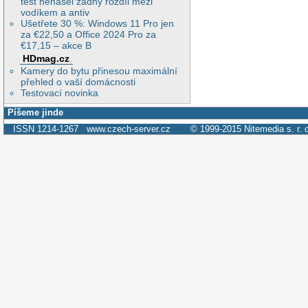
test nenašel žádný rozdíl mezi
vodíkem a antiv
Ušetřete 30 %: Windows 11 Pro jen
za €22,50 a Office 2024 Pro za
€17,15 – akce B
HDmag.cz
Kamery do bytu přinesou maximální
přehled o vaší domácnosti
Testovací novinka
Píšeme jinde
ISSN 1214-1267
www.czech-server.cz
© 1999-2015
Nitemedia s. r. 