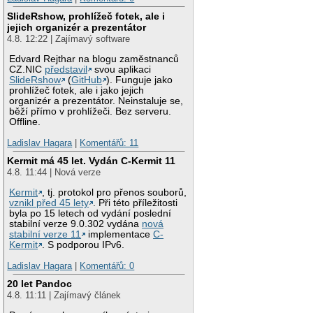
SlideRshow, prohlížeč fotek, ale i
jejich organizér a prezentátor
4.8. 12:22 | Zajímavý software
Edvard Rejthar na blogu zaměstnanců
CZ.NIC
představil
svou aplikaci
SlideRshow
(
GitHub
). Funguje jako
prohlížeč fotek, ale i jako jejich
organizér a prezentátor. Neinstaluje se,
běží přímo v prohlížeči. Bez serveru.
Offline.
Ladislav Hagara
|
Komentářů: 11
Kermit má 45 let. Vydán C-Kermit 11
4.8. 11:44 | Nová verze
Kermit
, tj. protokol pro přenos souborů,
vznikl před 45 lety
. Při této příležitosti
byla po 15 letech od vydání poslední
stabilní verze 9.0.302 vydána
nová
stabilní verze 11
implementace
C-
Kermit
. S podporou IPv6.
Ladislav Hagara
|
Komentářů: 0
20 let Pandoc
4.8. 11:11 | Zajímavý článek