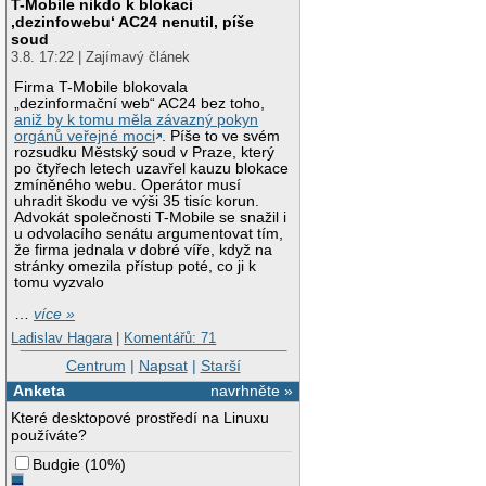
T-Mobile nikdo k blokaci
‚dezinfowebu‘ AC24 nenutil, píše
soud
3.8. 17:22 | Zajímavý článek
Firma T-Mobile blokovala
„dezinformační web“ AC24 bez toho,
aniž by k tomu měla závazný pokyn
orgánů veřejné moci
. Píše to ve svém
rozsudku Městský soud v Praze, který
po čtyřech letech uzavřel kauzu blokace
zmíněného webu. Operátor musí
uhradit škodu ve výši 35 tisíc korun.
Advokát společnosti T-Mobile se snažil i
u odvolacího senátu argumentovat tím,
že firma jednala v dobré víře, když na
stránky omezila přístup poté, co ji k
tomu vyzvalo
…
více »
Ladislav Hagara
|
Komentářů: 71
Centrum
|
Napsat
|
Starší
Anketa
navrhněte »
Které desktopové prostředí na Linuxu
používáte?
Budgie
(
10%
)