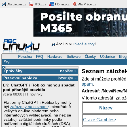
AbcLinuxu.cz
ITBiz.cz
HDmag.cz
AbcPráce.cz
AbcLinuxu
hledá autory
!
Poradna
FAQ
Hardware
Software
Články
Učebnice
Blog
Styl
×
Seznam zálože
Zprávičky
napište »
Pracovní nabídky
inzerujte »
Zde si můžete prohléd
spam
.
EK: ChatGPT i Roblox mohou spadat
pod přísnější pravidla
Adresář: /New/New/N
včera 08:00 | IT novinky
V tomto adresáři zálož
Platformy ChatGPT i Roblox by mohly
být
zařazeny na seznam
mimořádně
Název
velkých on-line platforem nebo
internetových vyhledávačů, na něž se
vztahují zvláštní podmínky podle
Craze Gambles
nařízení o digitálních službách (DSA).