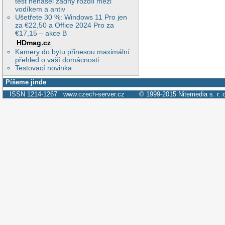
test nenašel žádný rozdíl mezi
vodíkem a antiv
Ušetřete 30 %: Windows 11 Pro jen
za €22,50 a Office 2024 Pro za
€17,15 – akce B
HDmag.cz
Kamery do bytu přinesou maximální
přehled o vaší domácnosti
Testovací novinka
Píšeme jinde
ISSN 1214-1267
www.czech-server.cz
© 1999-2015
Nitemedia s. r. 