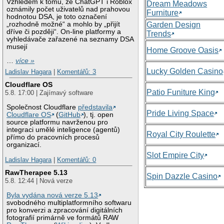
Vzhledem k tomu, že ChatGPT i Roblox
Dream Meadows
oznámily počet uživatelů nad prahovou
Furniture
hodnotou DSA, je toto označení
„rozhodně možné“ a mohlo by „přijít
Garden Design
dříve či později“. On-line platformy a
Trends
vyhledávače zařazené na seznamy DSA
musejí
Home Groove Oasis
…
více »
Lucky Golden Casino
Ladislav Hagara
|
Komentářů: 3
Cloudflare OS
Patio Funiture King
5.8. 17:00 | Zajímavý software
Společnost Cloudflare
představila
Pride Living Space
Cloudflare OS
(
GitHub
), tj. open
source platformu navrženou pro
integraci umělé inteligence (agentů)
Royal City Roulette
přímo do pracovních procesů
organizací.
Slot Empire City
Ladislav Hagara
|
Komentářů: 0
RawTherapee 5.13
Spin Dazzle Casino
5.8. 12:44 | Nová verze
Byla vydána nová verze 5.13
svobodného multiplatformního softwaru
pro konverzi a zpracování digitálních
fotografií primárně ve formátů RAW