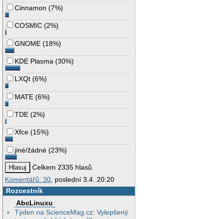
Cinnamon
(
7%
)
COSMIC
(
2%
)
GNOME
(
18%
)
KDE Plasma
(
30%
)
LXQt
(
6%
)
MATE
(
6%
)
TDE
(
2%
)
Xfce
(
15%
)
jiné/žádné
(
23%
)
Celkem 2335 hlasů
Komentářů: 30
, poslední 3.4. 20:20
Rozcestník
AbcLinuxu
Týden na ScienceMag.cz: Vylepšený