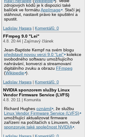
RawTherapee
(
Wikipedie
). Vedle
zdrojových kódů je k dispozici také
balíček ve formátu
AppImage
. Stačí jej
stáhnout, nastavit právo ke spuštění a
spustit.
Ladislav Hagara
|
Komentářů: 0
FFmpeg 9.0 "Lei"
4.8. 20:44 | Zajímavý článek
Jean-Baptiste Kempf na svém blogu
představil novou verzi 9.0 "Lei"
kolekce
svobodného softwaru umožňujícího
nahrávání, konverzi a streamovaní
digitálního zvuku a obrazu
FFmpeg
(
Wikipedie
).
Ladislav Hagara
|
Komentářů: 0
NVIDIA sponzorem služby Linux
Vendor Firmware Service (LVFS)
4.8. 20:11 | Komunita
Richard Hughes
oznámil
, že službu
Linux Vendor Firmware Service (LVFS)
umožňující aktualizovat firmware
zařízení na počítačích s Linuxem, nově
sponzoruje také společnost NVIDIA
.
Ladislav Hagara
|
Komentářů: 0