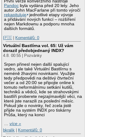
První verze konverzního nástroje
Pandoc
byla vydána před 20 lety. Jeho
autor John MacFarlane při tomto výročí
rekapituluje
jednotlivé etapy vývoje
a přidávání nových funkcí – rozšíření
nejen Markdownu a podporu mnoha
dalších formátů.
|🇵🇸
|
Komentářů: 0
Virtuální Bastlírna vol. 65: Už vám
dorazil předobjednaný INDX?
4.8. 00:55 | Pozvánky
Srpen přinesl nejen další spalující
vedro, ale také Virtuální Bastlírnu s
neméně žhavými novinkami. Využijte
tedy předpovědi na deštivý čtvrteční
večer a od 20:00 se připojte online k
tomuto neformálnímu setkání kutilů,
techniků a vědců, kde se strahovskými
bastlíři proberete nejzajímavější věci, na
které jste narazili za poslední měsíc.
Pokud jde o novinky, řeč zcela jistě
přijde na systém INDX pro tiskárny
Průša, který na konci
…
více »
bkralik
|
Komentářů: 0