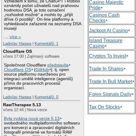
Vzhledem k tomu, že ChatGPT i Roblox
Casino Majestic
oznámily počet uživatelů nad prahovou
Pride
hodnotou DSA, je toto označení
„rozhodně možné“ a mohlo by „přijít
Casinos Cash
dříve či později“. On-line platformy a
Checks
vyhledávače zařazené na seznamy DSA
musejí
Jackpot At Casino
…
více »
Island Treasure
Ladislav Hagara
|
Komentářů: 1
Casino
Cloudflare OS
Cryptos To Invest
včera 17:00 | Zajímavý software
Společnost Cloudflare
představila
Trade In Shares
Cloudflare OS
(
GitHub
), tj. open
source platformu navrženou pro
integraci umělé inteligence (agentů)
Trade In Bull Market
přímo do pracovních procesů
organizací.
Forex Signals Daily
Ladislav Hagara
|
Komentářů: 0
RawTherapee 5.13
Tax On Stocks
včera 12:44 | Nová verze
Byla vydána nová verze 5.13
svobodného multiplatformního softwaru
pro konverzi a zpracování digitálních
fotografií primárně ve formátů RAW