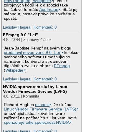
RawTherapee
(
Wikipedie
). Vedle
zdrojových kódů je k dispozici také
balíček ve formátu
AppImage
. Stačí jej
stáhnout, nastavit právo ke spuštění a
spustit.
Ladislav Hagara
|
Komentářů: 0
FFmpeg 9.0 "Lei"
4.8. 20:44 | Zajímavý článek
Jean-Baptiste Kempf na svém blogu
představil novou verzi 9.0 "Lei"
kolekce
svobodného softwaru umožňujícího
nahrávání, konverzi a streamovaní
digitálního zvuku a obrazu
FFmpeg
(
Wikipedie
).
Ladislav Hagara
|
Komentářů: 0
NVIDIA sponzorem služby Linux
Vendor Firmware Service (LVFS)
4.8. 20:11 | Komunita
Richard Hughes
oznámil
, že službu
Linux Vendor Firmware Service (LVFS)
umožňující aktualizovat firmware
zařízení na počítačích s Linuxem, nově
sponzoruje také společnost NVIDIA
.
Ladislav Hagara
|
Komentářů: 0