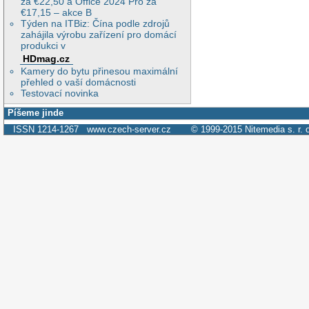
za €22,50 a Office 2024 Pro za
€17,15 – akce B
Týden na ITBiz: Čína podle zdrojů
zahájila výrobu zařízení pro domácí
produkci v
HDmag.cz
Kamery do bytu přinesou maximální
přehled o vaší domácnosti
Testovací novinka
Píšeme jinde
ISSN 1214-1267
www.czech-server.cz
© 1999-2015
Nitemedia s. r. 