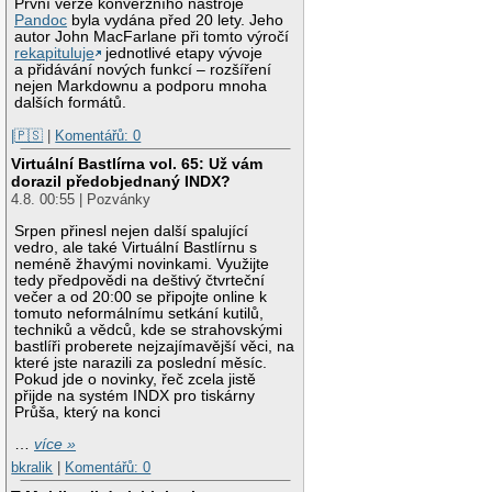
První verze konverzního nástroje
Pandoc
byla vydána před 20 lety. Jeho
autor John MacFarlane při tomto výročí
rekapituluje
jednotlivé etapy vývoje
a přidávání nových funkcí – rozšíření
nejen Markdownu a podporu mnoha
dalších formátů.
|🇵🇸
|
Komentářů: 0
Virtuální Bastlírna vol. 65: Už vám
dorazil předobjednaný INDX?
4.8. 00:55 | Pozvánky
Srpen přinesl nejen další spalující
vedro, ale také Virtuální Bastlírnu s
neméně žhavými novinkami. Využijte
tedy předpovědi na deštivý čtvrteční
večer a od 20:00 se připojte online k
tomuto neformálnímu setkání kutilů,
techniků a vědců, kde se strahovskými
bastlíři proberete nejzajímavější věci, na
které jste narazili za poslední měsíc.
Pokud jde o novinky, řeč zcela jistě
přijde na systém INDX pro tiskárny
Průša, který na konci
…
více »
bkralik
|
Komentářů: 0