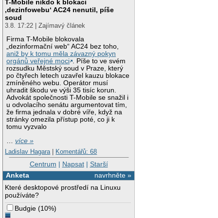
T-Mobile nikdo k blokaci
‚dezinfowebu‘ AC24 nenutil, píše
soud
3.8. 17:22 | Zajímavý článek
Firma T-Mobile blokovala
„dezinformační web“ AC24 bez toho,
aniž by k tomu měla závazný pokyn
orgánů veřejné moci
. Píše to ve svém
rozsudku Městský soud v Praze, který
po čtyřech letech uzavřel kauzu blokace
zmíněného webu. Operátor musí
uhradit škodu ve výši 35 tisíc korun.
Advokát společnosti T-Mobile se snažil i
u odvolacího senátu argumentovat tím,
že firma jednala v dobré víře, když na
stránky omezila přístup poté, co ji k
tomu vyzvalo
…
více »
Ladislav Hagara
|
Komentářů: 68
Centrum
|
Napsat
|
Starší
Anketa
navrhněte »
Které desktopové prostředí na Linuxu
používáte?
Budgie
(
10%
)