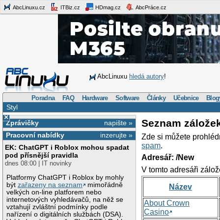
AbcLinuxu.cz
ITBiz.cz
HDmag.cz
AbcPráce.cz
AbcLinuxu
hledá autory
!
Poradna
FAQ
Hardware
Software
Články
Učebnice
Blog
Styl
×
Seznam zálože
Zprávičky
napište »
Pracovní nabídky
inzerujte »
Zde si můžete prohléd
spam
.
EK: ChatGPT i Roblox mohou spadat
pod přísnější pravidla
Adresář: /New
dnes 08:00 | IT novinky
V tomto adresáři zálož
Platformy ChatGPT i Roblox by mohly
být
zařazeny na seznam
mimořádně
Název
velkých on-line platforem nebo
internetových vyhledávačů, na něž se
About Crown
vztahují zvláštní podmínky podle
Casino
nařízení o digitálních službách (DSA).