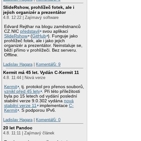
SlideRshow, prohlížeč fotek, ale i
jejich organizér a prezentátor
4.8. 12:22 | Zajímavý software
Edvard Rejthar na blogu zaměstnanců
CZ.NIC
představil
svou aplikaci
SlideRshow
(
GitHub
). Funguje jako
prohlížeč fotek, ale i jako jejich
organizér a prezentátor. Neinstaluje se,
běží přímo v prohlížeči. Bez serveru.
Offline.
Ladislav Hagara
|
Komentářů: 9
Kermit má 45 let. Vydán C-Kermit 11
4.8. 11:44 | Nová verze
Kermit
, tj. protokol pro přenos souborů,
vznikl před 45 lety
. Při této příležitosti
byla po 15 letech od vydání poslední
stabilní verze 9.0.302 vydána
nová
stabilní verze 11
implementace
C-
Kermit
. S podporou IPv6.
Ladislav Hagara
|
Komentářů: 0
20 let Pandoc
4.8. 11:11 | Zajímavý článek